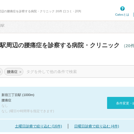
周辺の腰痛症を診察する病院・クリニック 20件 口コミ・評判
Calooとは
目駅
目駅周辺の腰痛症を診察する病院・クリニック
（20
×
×
腰痛症
新宿三丁目駅 (1000m)
腰痛症
条件変更・
なし
なし (曜日や時間帯を指定できます)
土曜日診療で絞り込む (16件)
日曜日診療で絞り込む (4件)