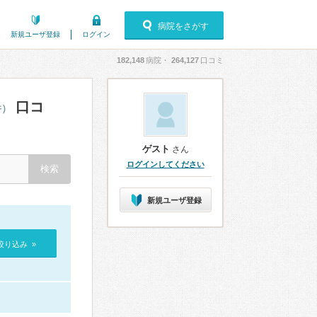
病院をさがす
新規ユーザ登録
ログイン
182,148
病院・
264,127
口コミ
口コ
件）
ゲスト
さん
ログインしてください
新規ユーザ登録
絞り込み »