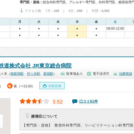
専門医・資格：
アクセス数 7月：
246
| 6月：
298
| 年間：
4,365
月
火
水
木
金
土
09:00-12:00
●
●
●
●
●
●
●
●
●
●
鉄道株式会社 JR東京総合病院
代々木（
南新宿駅
、
代々木駅
、
新宿駅
）
駐車場あり
電子決済可
治療実績
女医在籍
0）
夜（〜21:00）
3.52
口コミ61件
腰痛症について
【専門医・資格】
整形外科専門医、リハビリテーション科専門医