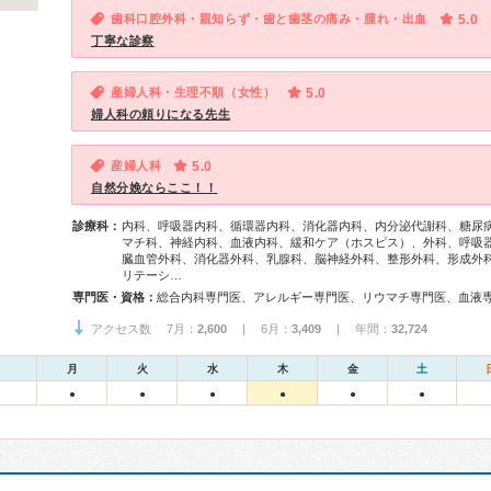
歯科口腔外科・親知らず・歯と歯茎の痛み・腫れ・出血
5.0
丁寧な診察
産婦人科・生理不順（女性）
5.0
婦人科の頼りになる先生
産婦人科
5.0
自然分娩ならここ！！
診療科：
内科、呼吸器内科、循環器内科、消化器内科、内分泌代謝科、糖尿
マチ科、神経内科、血液内科、緩和ケア（ホスピス）、外科、呼吸
臓血管外科、消化器外科、乳腺科、脳神経外科、整形外科、形成外
リテーシ…
専門医・資格：
アクセス数 7月：
2,600
| 6月：
3,409
| 年間：
32,724
月
火
水
木
金
土
●
●
●
●
●
●