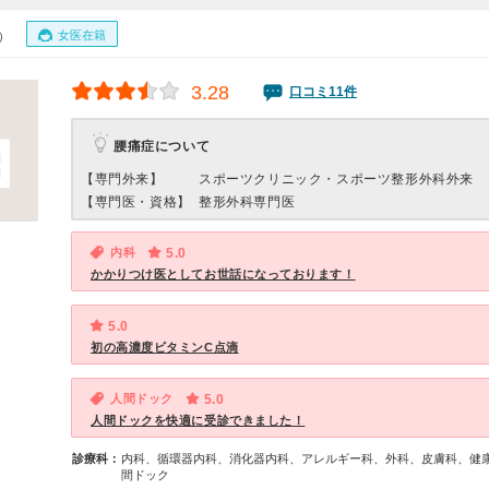
女医在籍
0）
3.28
口コミ11件
腰痛症について
【専門外来】
スポーツクリニック・スポーツ整形外科外来
【専門医・資格】
整形外科専門医
内科
5.0
かかりつけ医としてお世話になっております！
5.0
初の高濃度ビタミンC点滴
人間ドック
5.0
人間ドックを快適に受診できました！
診療科：
内科、循環器内科、消化器内科、アレルギー科、外科、皮膚科、健
間ドック