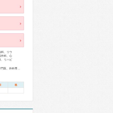
病科、リウ
器外科、心
科、リハビ
総合内科専門医、アレルギー専門医、リウマチ専門医、血液専門医、外科専門医、糖尿病専門医、内分泌代謝科専門医、呼吸器専門医、呼吸器外科専門医、気管支鏡専門医、循環器専門医、心臓血管外科専門医、不整脈専門医、消化器病専門医、消化器外科専門医、肝臓専門医、大腸肛門病専門医、消化器内視鏡専門医、泌尿器科専門医、腎臓専門医、神経内科専門医、脳神経外科専門医、整形外科専門医、手外科専門医、リハビリテーション科専門医、脊椎内視鏡下手術技術認定医、脊椎脊髄外科専門医、形成外科専門医、皮膚科専門医、眼科専門医、耳鼻咽喉科専門医、産婦人科専門医、婦人科腫瘍専門医、乳腺専門医、女性ヘルスケア専門医、小児科専門医、一般病院連携精神医学専門医、精神科専門医、麻酔科専門医、ペインクリニック専門医、細胞診専門医、超音波専門医、病理専門医、口腔外科専門医、放射線科専門医、救急科専門医、がん治療認定医、日本睡眠学会専門医、温泉療法専門医
日
祝