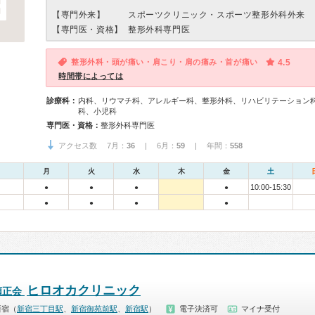
【専門外来】
スポーツクリニック・スポーツ整形外科外来
【専門医・資格】
整形外科専門医
整形外科・頭が痛い・肩こり・肩の痛み・首が痛い
4.5
時間帯によっては
診療科：
内科、リウマチ科、アレルギー科、整形外科、リハビリテーション
科、小児科
専門医・資格：
整形外科専門医
アクセス数 7月：
36
| 6月：
59
| 年間：
558
月
火
水
木
金
土
10:00-15:30
●
●
●
●
●
●
●
●
ヒロオカクリニック
順正会
新宿（
新宿三丁目駅
、
新宿御苑前駅
、
新宿駅
）
電子決済可
マイナ受付