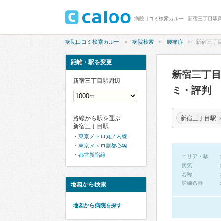
病院口コミ検索カルー - 新宿三丁目駅
病院口コミ検索カルー
病院検索
腰痛症
新宿三丁
距離・駅を変更
新宿三丁
新宿三丁目駅周辺
ミ・評判
新宿三丁目駅
路線から駅を選ぶ
新宿三丁目駅
東京メトロ丸ノ内線
東京メトロ副都心線
都営新宿線
エリア・駅
病気
名称
詳細条件
地図から検索
地図から病院を探す