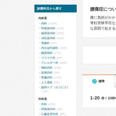
診療科目から探す
腰痛症につ
腰に負担がかか
内科系
脊柱管狭窄症な
内科
(118件)
な原因で起きる
呼吸器内科
(15件)
循環器内科
(25件)
消化器内科
(34件)
胃腸科
(6件)
内分泌代謝科
(10件)
糖尿病科
(17件)
リウマチ科
(6件)
アレルギー科
(26件)
神経内科
(13件)
血液内科
(3件)
腎臓内科
(11件)
標準
人工透析
(2件)
緩和ケア（ホスピス）
(1件)
1-20
件 / 20
外科系
外科
(20件)
呼吸器外科
(1件)
心臓血管外科
(5件)