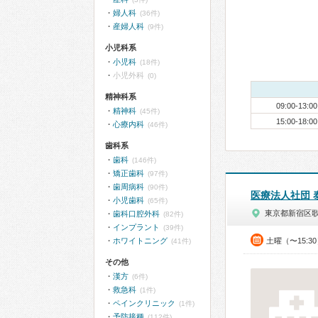
婦人科
(36件)
産婦人科
(9件)
小児科系
小児科
(18件)
小児外科
(0)
精神科系
09:00-13:00
精神科
(45件)
15:00-18:00
心療内科
(46件)
歯科系
歯科
(146件)
矯正歯科
(97件)
歯周病科
(90件)
医療法人社団 
小児歯科
(65件)
東京都新宿区
歯科口腔外科
(82件)
インプラント
(39件)
ホワイトニング
土曜（〜15:3
(41件)
その他
漢方
(6件)
救急科
(1件)
ペインクリニック
(1件)
予防接種
(112件)