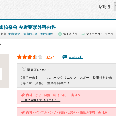
駅周辺
団柏裕会 今野整形外科内科
西新宿（
西新宿駅
、
新宿西口駅
、
都庁前駅
）
電子決済可
マイナ受付 (スマホ可)
0）
3.57
口コミ2件
腰痛症について
【専門外来】
スポーツクリニック・スポーツ整形外科外来
【専門医・資格】
整形外科専門医
内科・かぜ・発熱・咳（セキ）
4.5
丁寧に診療して頂けました。
内科・インフルエンザ・発熱・だるい・慢性の下痢
4.0