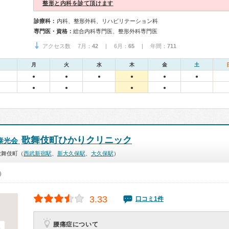
整形と内科を診て頂けます
診療科：
内科、整形外科、リハビリテーション科
専門医・資格：
総合内科専門医、整形外科専門医
アクセス数 7月：
42
| 6月：
65
| 年間：
711
月
火
水
木
金
土
●
●
●
●
●
●
●
●
●
●
歌舞伎町ひかりクリニック
泰光会
歌舞伎町（
西武新宿駅
、
新大久保駅
、
大久保駅
）
0）
3.33
口コミ1件
腰痛症について