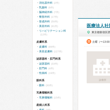
消化器外科
(2件)
乳腺科
(8件)
脳神経外科
(7件)
整形外科
(17件)
形成外科
(50件)
医療法人社
美容外科
(91件)
リハビリテーション科
東京都新宿区
(12件)
皮膚科系
土曜（〜13:0
皮膚科
(89件)
美容皮膚科
(127件)
泌尿器科・肛門科系
泌尿器科
(33件)
肛門科
(4件)
性病科
(19件)
診療所
眼科系
眼科
(30件)
耳鼻咽喉科系
耳鼻咽喉科
(15件)
産婦人科系
産科
(3件)