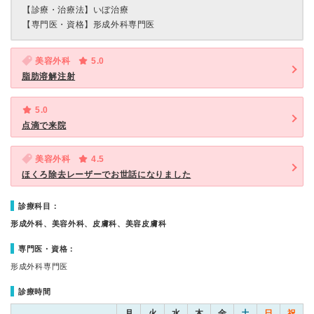
【診療・治療法】
いぼ治療
【専門医・資格】
形成外科専門医
美容外科
5.0
脂肪溶解注射
5.0
点滴で来院
美容外科
4.5
ほくろ除去レーザーでお世話になりました
診療科目：
形成外科、美容外科、皮膚科、美容皮膚科
専門医・資格：
形成外科専門医
診療時間
月
火
水
木
金
土
日
祝