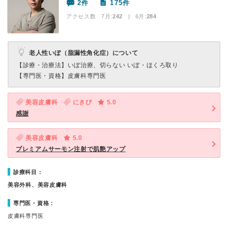
2件
175件
アクセス数 7月:
242
| 6月:
284
老人性いぼ（脂漏性角化症）について
【診療・治療法】
いぼ治療、切らない いぼ・ほくろ取り
【専門医・資格】
皮膚科専門医
美容皮膚科
にきび
5.0
感謝
美容皮膚科
5.0
プレミアムサーモン注射で肌艶アップ
診療科目：
美容外科、美容皮膚科
専門医・資格：
皮膚科専門医