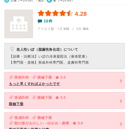
土曜（〜20:00）・祝日
夜（〜20:00）
4.28
10件
アクセス数 7月:
835
| 6月:
866
老人性いぼ（脂漏性角化症）について
【診療・治療法】
いぼの冷凍凝固法（液体窒素）
【専門医・資格】
形成外科専門医、皮膚科専門医
美容外科
眼瞼下垂
5.0
もっと早くすればよかったです
形成外科
眼瞼下垂
5.0
眼瞼下垂
形成外科
眼瞼下垂
顔の形がおかしい・ゆがみ・麻痺
5.0