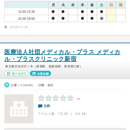
月
火
水
木
金
土
日
祝
11:00-13:30
15:30-19:00
15:30-17:30
医療法人社団メディカル・プラス メディカ
ル・プラスクリニック新宿
東京都渋谷区代々木（新宿駅、南新宿駅、新宿西口駅）
電子決済可
女医在籍
土曜（〜19:00）・日曜・祝日
－
0件
アクセス数 7月:
37
| 6月:
19