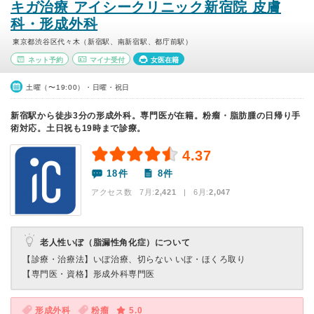
キガ治療 アイシークリニック新宿院 皮膚
科・形成外科
東京都渋谷区代々木（新宿駅、南新宿駅、都庁前駅）
ネット予約
マイナ受付
女医在籍
土曜（〜19:00）・日曜・祝日
新宿駅から徒歩3分の形成外科。専門医が在籍。粉瘤・脂肪腫の日帰り手
術対応。土日祝も19時まで診療。
4.37
18件
8件
アクセス数 7月:
2,421
| 6月:
2,047
老人性いぼ（脂漏性角化症）について
【診療・治療法】
いぼ治療、切らない いぼ・ほくろ取り
【専門医・資格】
形成外科専門医
形成外科
粉瘤
5.0