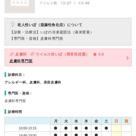
アクセス数 7月:
27
| 6月:
40
老人性いぼ（脂漏性角化症）について
【診療・治療法】
いぼの冷凍凝固法（液体窒素）
【専門医・資格】
皮膚科専門医
皮膚科
ウイルス性いぼ（尋常性疣贅）
4.0
皮膚科専門医
診療科目：
アレルギー科、皮膚科、美容皮膚科
専門医・資格：
皮膚科専門医
診療時間
月
火
水
木
金
土
日
祝
10:00-13:15
14:45-19:00