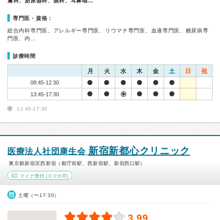
膚科、泌尿器科、眼科、耳鼻咽…
専門医・資格：
総合内科専門医、アレルギー専門医、リウマチ専門医、血液専門医、糖尿病専
門医、内…
診療時間
月
火
水
木
金
土
日
祝
08:45-12:30
13:45-17:30
12:45-17:30
新宿新都心クリニック
医療法人社団康生会
東京都新宿区西新宿（都庁前駅、西新宿駅、新宿西口駅）
マイナ受付
(スマホ可)
土曜（〜17:30）
3.99