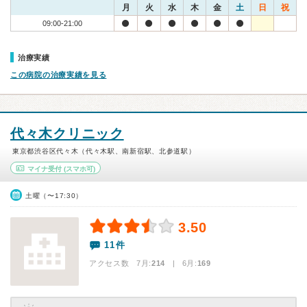
月
火
水
木
金
土
日
祝
09:00-21:00
治療実績
この病院の治療実績を見る
代々木クリニック
東京都渋谷区代々木（代々木駅、南新宿駅、北参道駅）
マイナ受付
(スマホ可)
土曜（〜17:30）
3.50
11件
アクセス数 7月:
214
| 6月:
169