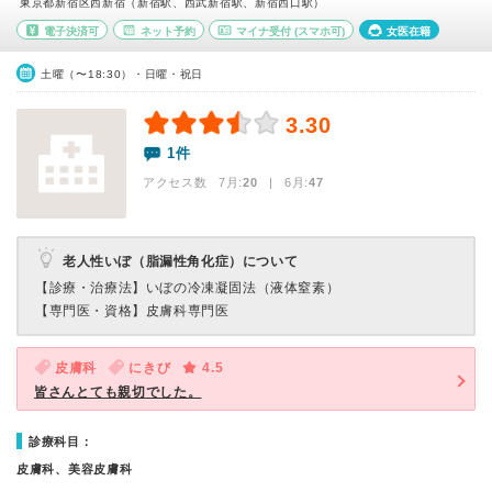
東京都新宿区西新宿（新宿駅、西武新宿駅、新宿西口駅）
電子決済可
ネット予約
マイナ受付
(スマホ可)
女医在籍
土曜（〜18:30）・日曜・祝日
3.30
1件
アクセス数 7月:
20
| 6月:
47
老人性いぼ（脂漏性角化症）について
【診療・治療法】
いぼの冷凍凝固法（液体窒素）
【専門医・資格】
皮膚科専門医
皮膚科
にきび
4.5
皆さんとても親切でした。
診療科目：
皮膚科、美容皮膚科