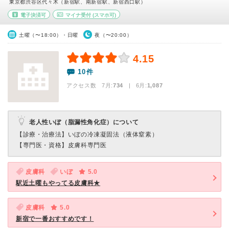
東京都渋谷区代々木（新宿駅、南新宿駅、新宿西口駅）
電子決済可
マイナ受付
(スマホ可)
土曜（〜18:00）・日曜
夜（〜20:00）
4.15
10件
アクセス数 7月:
734
| 6月:
1,087
老人性いぼ（脂漏性角化症）について
【診療・治療法】
いぼの冷凍凝固法（液体窒素）
【専門医・資格】
皮膚科専門医
皮膚科
いぼ
5.0
駅近土曜もやってる皮膚科★
皮膚科
5.0
新宿で一番おすすめです！