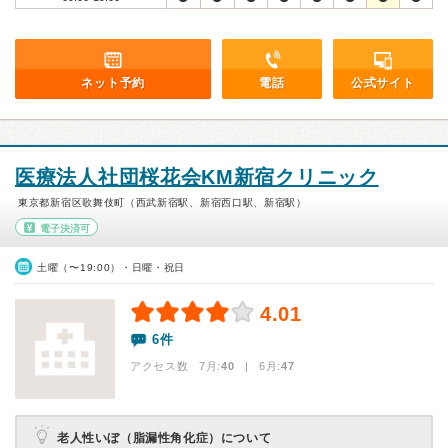
ネット予約
電話
公式サイト
医療法人社団桜花会KM新宿クリニック
東京都新宿区歌舞伎町（西武新宿駅、新宿西口駅、新宿駅）
電子決済可
土曜（〜19:00）・日曜・祝日
4.01
6件
アクセス数 7月:
40
| 6月:
47
老人性いぼ（脂漏性角化症）について