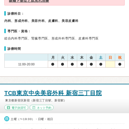
眼瞼下垂症と肌荒れ治療
診療科目：
内科、形成外科、美容外科、皮膚科、美容皮膚科
専門医・資格：
総合内科専門医、腎臓専門医、形成外科専門医、皮膚科専門医
診療時間
月
火
水
木
金
土
日
祝
11:00-20:00
TCB東京中央美容外科 新宿三丁目院
東京都新宿区新宿（新宿三丁目駅、新宿駅）
電子決済可
ネット予約
土曜（〜19:00）・日曜・祝日