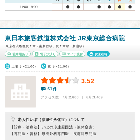
11:00-19:00
東日本旅客鉄道株式会社 JR東京総合病院
東京都渋谷区代々木（南新宿駅、代々木駅、新宿駅）
駐車場あり
電子決済可
マイナ受付
女医在籍
土曜（〜21:00）
夜（〜21:00）
3.52
61件
アクセス数 7月:
2,600
| 6月:
3,409
老人性いぼ（脂漏性角化症）について
【診療・治療法】
いぼの冷凍凝固法（液体窒素）
【専門医・資格】
形成外科専門医、皮膚科専門医