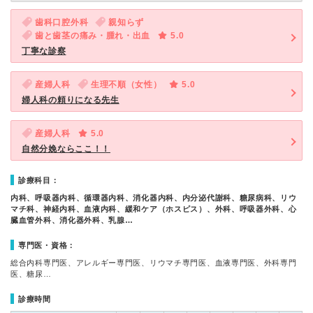
歯科口腔外科
親知らず
歯と歯茎の痛み・腫れ・出血
5.0
丁寧な診察
産婦人科
生理不順（女性）
5.0
婦人科の頼りになる先生
産婦人科
5.0
自然分娩ならここ！！
診療科目：
内科、呼吸器内科、循環器内科、消化器内科、内分泌代謝科、糖尿病科、リウ
マチ科、神経内科、血液内科、緩和ケア（ホスピス）、外科、呼吸器外科、心
臓血管外科、消化器外科、乳腺…
専門医・資格：
総合内科専門医、アレルギー専門医、リウマチ専門医、血液専門医、外科専門
医、糖尿…
診療時間