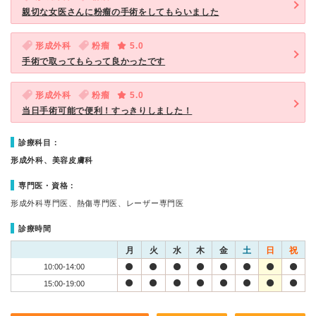
親切な女医さんに粉瘤の手術をしてもらいました
形成外科
粉瘤
5.0
手術で取ってもらって良かったです
形成外科
粉瘤
5.0
当日手術可能で便利！すっきりしました！
診療科目：
形成外科、美容皮膚科
専門医・資格：
形成外科専門医、熱傷専門医、レーザー専門医
診療時間
月
火
水
木
金
土
日
祝
10:00-14:00
15:00-19:00