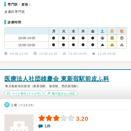
専門医・資格：
皮膚科専門医
診療時間
月
火
水
木
金
土
日
祝
10:00-14:00
15:00-19:00
09:00-12:00
10:00-12:30
13:30-18:00
13:30-18:30
医療法人社団雄慶会 東新宿駅前皮ふ科
東京都新宿区新宿（東新宿駅、新宿駅、西武新宿駅）
マイナ受付
(スマホ可)
電子処方せん対応
土曜（〜13:15）
3.20
1件