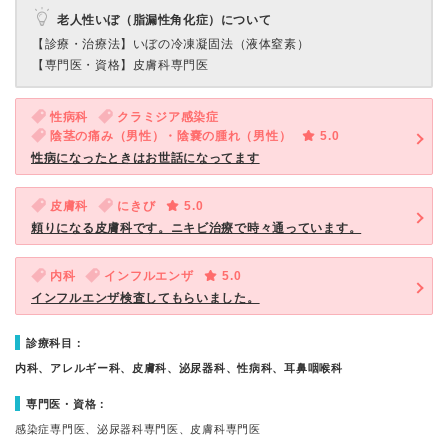
老人性いぼ（脂漏性角化症）について
【診療・治療法】
いぼの冷凍凝固法（液体窒素）
【専門医・資格】
皮膚科専門医
性病科
クラミジア感染症
陰茎の痛み（男性）・陰嚢の腫れ（男性）
5.0
性病になったときはお世話になってます
皮膚科
にきび
5.0
頼りになる皮膚科です。ニキビ治療で時々通っています。
内科
インフルエンザ
5.0
インフルエンザ検査してもらいました。
診療科目：
内科、アレルギー科、皮膚科、泌尿器科、性病科、耳鼻咽喉科
専門医・資格：
感染症専門医、泌尿器科専門医、皮膚科専門医