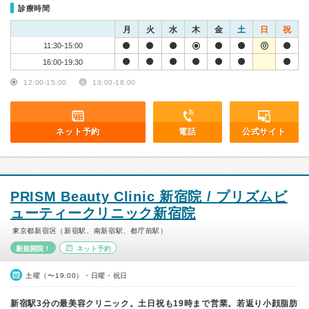
診療時間
月
火
水
木
金
土
日
祝
11:30-15:00
16:00-19:30
12:00-15:00
13:00-18:00
ネット予約
電話
公式サイト
PRISM Beauty Clinic 新宿院 / プリズムビ
ューティークリニック新宿院
東京都新宿区（新宿駅、南新宿駅、都庁前駅）
新規開院！
ネット予約
土曜（〜19:00）・日曜・祝日
新宿駅3分の最美容クリニック。土日祝も19時まで営業。若返り小顔脂肪