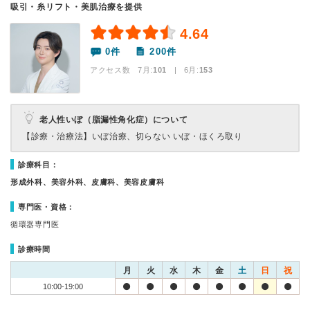
吸引・糸リフト・美肌治療を提供
4.64
0件
200件
アクセス数 7月:
101
| 6月:
153
老人性いぼ（脂漏性角化症）について
【診療・治療法】
いぼ治療、切らない いぼ・ほくろ取り
診療科目：
形成外科、美容外科、皮膚科、美容皮膚科
専門医・資格：
循環器専門医
診療時間
月
火
水
木
金
土
日
祝
10:00-19:00