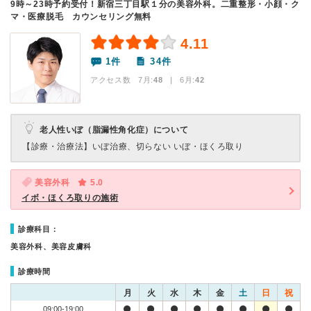
9時～23時予約受付！新宿三丁目駅１分の美容外科。二重整形・小顔・ク
マ・医療脱毛 カウンセリング無料
4.11
1件
34件
アクセス数 7月:
48
| 6月:
42
老人性いぼ（脂漏性角化症）について
【診療・治療法】
いぼ治療、切らない いぼ・ほくろ取り
美容外科
5.0
イボ・ほくろ取りの施術
診療科目：
美容外科、美容皮膚科
診療時間
月
火
水
木
金
土
日
祝
09:00-19:00