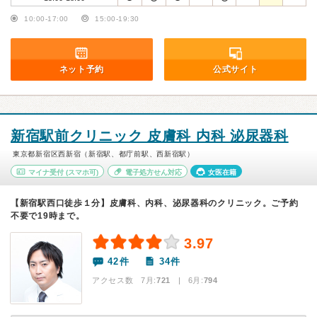
10:00-17:00
15:00-19:30
ネット予約
公式サイト
新宿駅前クリニック 皮膚科 内科 泌尿器科
東京都新宿区西新宿（新宿駅、都庁前駅、西新宿駅）
マイナ受付
(スマホ可)
電子処方せん対応
女医在籍
【新宿駅西口徒歩１分】皮膚科、内科、泌尿器科のクリニック。ご予約
不要で19時まで。
3.97
42件
34件
アクセス数 7月:
721
| 6月:
794