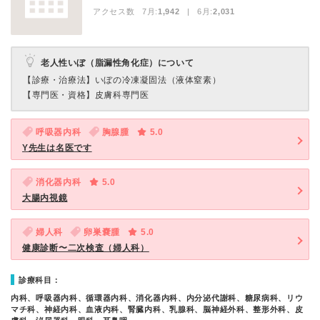
アクセス数 7月:
1,942
| 6月:
2,031
老人性いぼ（脂漏性角化症）について
【診療・治療法】
いぼの冷凍凝固法（液体窒素）
【専門医・資格】
皮膚科専門医
呼吸器内科
胸腺腫
5.0
Y先生は名医です
消化器内科
5.0
大腸内視鏡
婦人科
卵巣嚢腫
5.0
健康診断〜二次検査（婦人科）
診療科目：
内科、呼吸器内科、循環器内科、消化器内科、内分泌代謝科、糖尿病科、リウ
マチ科、神経内科、血液内科、腎臓内科、乳腺科、脳神経外科、整形外科、皮