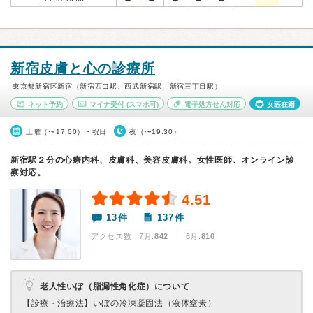
新宿皮膚と心の診療所
東京都新宿区新宿（新宿西口駅、西武新宿駅、新宿三丁目駅）
ネット予約
マイナ受付
(スマホ可)
電子処方せん対応
女医在籍
土曜（〜17:00）・祝日
夜（〜19:30）
新宿駅２分の心療内科、皮膚科、美容皮膚科。女性医師、オンライン診
察対応。
4.51
13件
137件
アクセス数 7月:
842
| 6月:
810
老人性いぼ（脂漏性角化症）について
【診療・治療法】
いぼの冷凍凝固法（液体窒素）