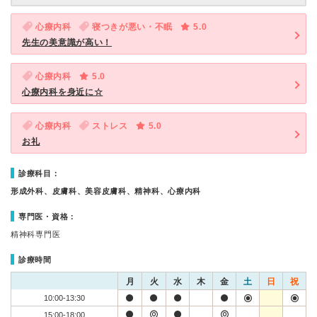
心療内科
寝つきが悪い・不眠
5.0
先生の美意識が高い！
心療内科
5.0
心療内科を身近に☆
心療内科
ストレス
5.0
お礼
診療科目：
形成外科、皮膚科、美容皮膚科、精神科、心療内科
専門医・資格：
精神科専門医
診療時間
月
火
水
木
金
土
日
祝
10:00-13:30
15:00-18:00