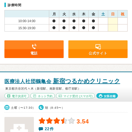
診療時間
月
火
水
木
金
土
日
祝
10:00-14:00
15:30-19:00
電話
公式サイト
新宿つるかめクリニック
医療法人社団鶴亀会
東京都渋谷区代々木（新宿駅、南新宿駅、都庁前駅）
電子決済可
ネット予約
マイナ受付
(スマホ可)
女医在籍
土曜（〜17:30）
朝（8:45〜）
3.54
22件