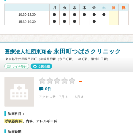
月
火
水
木
金
土
日
祝
10:30-13:30
15:30-19:30
永田町つばさクリニック
医療法人社団東翔会
東京都千代田区平河町（赤坂見附駅（永田町駅）、麹町駅、溜池山王駅）
マイナ受付
女医在籍
－
0件
アクセス数 7月:
4
| 6月:
8
診療科目：
呼吸器内科
、内科、アレルギー科
診療時間