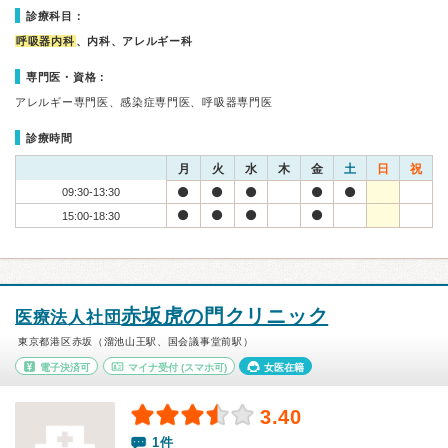
診療科目：
呼吸器内科
、内科、アレルギー科
専門医・資格：
アレルギー専門医、感染症専門医、呼吸器専門医
診療時間
月
火
水
木
金
土
日
祝
09:30-13:30
15:00-18:30
赤坂虎の門クリニック
医療法人社団
東京都港区赤坂（溜池山王駅、国会議事堂前駅）
電子決済可
マイナ受付
(スマホ可)
女医在籍
3.40
1件