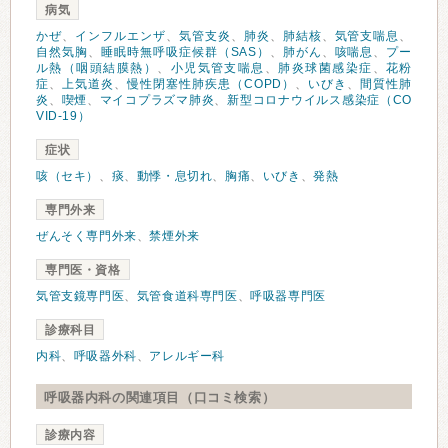
病気
かぜ
、
インフルエンザ
、
気管支炎
、
肺炎
、
肺結核
、
気管支喘息
、
自然気胸
、
睡眠時無呼吸症候群（SAS）
、
肺がん
、
咳喘息
、
プー
ル熱（咽頭結膜熱）
、
小児気管支喘息
、
肺炎球菌感染症
、
花粉
症
、
上気道炎
、
慢性閉塞性肺疾患（COPD）
、
いびき
、
間質性肺
炎
、
喫煙
、
マイコプラズマ肺炎
、
新型コロナウイルス感染症（CO
VID-19）
症状
咳（セキ）
、
痰
、
動悸・息切れ
、
胸痛
、
いびき
、
発熱
専門外来
ぜんそく専門外来
、
禁煙外来
専門医・資格
気管支鏡専門医
、
気管食道科専門医
、
呼吸器専門医
診療科目
内科
、
呼吸器外科
、
アレルギー科
呼吸器内科の関連項目（口コミ検索）
診療内容