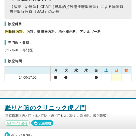
【診療・治療法】
CPAP（経鼻的持続陽圧呼吸療法）による睡眠時
無呼吸症候群（SAS）の治療
診療科目：
呼吸器内科
、内科、循環器内科、消化器内科、アレルギー科
専門医・資格：
アレルギー専門医
診療時間
月
火
水
木
金
土
日
祝
14:00-17:00
眠りと咳のクリニック虎ノ門
東京都港区虎ノ門（虎ノ門駅（虎ノ門ヒルズ駅）、新橋駅、霞ケ関駅）
マイナ受付
女医在籍
夜（〜19:30）