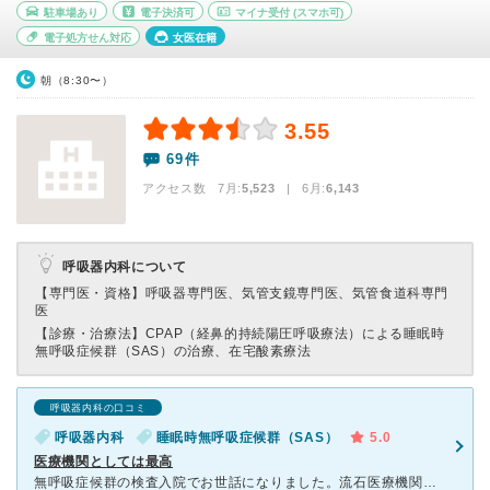
駐車場あり
電子決済可
マイナ受付
(スマホ可)
電子処方せん対応
女医在籍
朝（8:30〜）
3.55
69件
アクセス数 7月:
5,523
| 6月:
6,143
呼吸器内科について
【専門医・資格】
呼吸器専門医、気管支鏡専門医、気管食道科専門
医
【診療・治療法】
CPAP（経鼻的持続陽圧呼吸療法）による睡眠時
無呼吸症候群（SAS）の治療、在宅酸素療法
呼吸器内科の口コミ
呼吸器内科
睡眠時無呼吸症候群（SAS）
5.0
医療機関としては最高
無呼吸症候群の検査入院でお世話になりました。流石医療機関最高の機関なのでスタッフや医療機器とても充実しています。予約待ちが長いのでなかなか予約取れないのが難点です。それと待ち時間が長いのも難点です。国