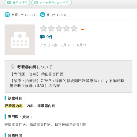
電子決済可
マイナ受付
(スマホ可)
土曜（〜13:30）
夜（〜19:30）
－
0件
アクセス数 7月:
7
| 6月:
9
呼吸器内科について
【専門医・資格】
呼吸器専門医
【診療・治療法】
CPAP（経鼻的持続陽圧呼吸療法）による睡眠時
無呼吸症候群（SAS）の治療
診療科目：
呼吸器内科
、内科、循環器内科
専門医・資格：
呼吸器専門医、循環器専門医、日本睡眠学会専門医
診療時間