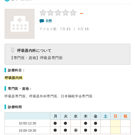
－
0件
アクセス数 7月:
21
| 6月:
15
呼吸器内科について
【専門医・資格】
呼吸器専門医
診療科目：
呼吸器内科
専門医・資格：
呼吸器専門医、呼吸器外科専門医、日本睡眠学会専門医
診療時間
月
火
水
木
金
土
日
祝
10:00-12:30
15:00-19:30