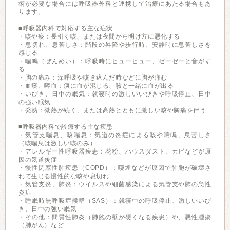
術が必要な場合には呼吸器外科と連携して治療にあたる場合もあ
ります。
■呼吸器内科で対応する主な症状
・咳や痰：長引く咳、または夜間から明け方に悪化する
・息切れ、息苦しさ：階段の昇降や歩行時、安静時に息苦しさを
感じる
・喘鳴（ぜんめい）：呼吸時にヒューヒュー、ゼーゼーと音がす
る
・胸の痛み：深呼吸や咳き込んだ時などに胸が痛む
・血痰、喀血：痰に血が混じる、咳と一緒に血が出る
・いびき、日中の眠気：就寝時の激しいいびきや呼吸停止、日中
の強い眠気
・発熱：微熱が続く、または高熱とともに激しい咳や胸痛を伴う
■呼吸器内科で診療する主な疾患
・気管支喘息、咳喘息：気道の炎症による咳や喘鳴、息苦しさ
（咳喘息は激しい咳のみ）
・アレルギー性呼吸器疾患：花粉、ハウスダスト、カビなどが原
因の気道炎症
・慢性閉塞性肺疾患（COPD）：喫煙などが原因で肺胞が破壊さ
れて生じる慢性的な咳や息切れ
・気管支炎、肺炎：ウイルスや細菌感染による気管支や肺の急性
炎症
・睡眠時無呼吸症候群（SAS）：就寝中の呼吸停止、激しいいび
き、日中の強い眠気
・その他：間質性肺炎（肺胞の壁が硬くなる疾患）や、悪性腫瘍
（肺がん）など