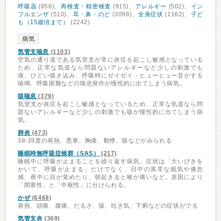
呼吸器
(856)、
再検査・精密検査
(915)、
アレルギー
(502)、
イン
フルエンザ
(510)、
耳・鼻・のど
(3098)、
全身症状
(1162)、
子ど
も（15歳頃まで）
(2242)
病気
気管支喘息
(1103)
空気の通り道である気管支が常に炎症を起こし敏感となっている
ため、正常な気道なら問題ないアレルギーなど少しの刺激でも
痰、ひどい咳き込み、呼吸時にゼイゼイ・ヒューヒュー音がする
喘鳴、呼吸困難などの喘息発作が慢性的に出てしまう病気。
咳喘息
(379)
気管支が炎症を起こし敏感となっているため、正常な気道なら問
題ないアレルギーなど少しの刺激でも咳が慢性的に出てしまう病
気。
肺炎
(473)
38-39度の発熱、悪寒、胸痛、動悸、咳などがみられる
睡眠時無呼吸症候群（SAS）
(217)
睡眠中に呼吸が止まることを繰り返す病気。症状は「大いびきを
かいて、呼吸が止まる」だけでなく、日中の異常な眠気や倦怠
感、夜中に目が覚めたり、朝起きると喉が痛いなど。原因により
「閉塞性」と「中枢性」に分けられる。
かぜ
(6468)
発熱、頭痛、腹痛、だるさ、咳、吐き気、下痢などの症状がでる
気管支炎
(369)