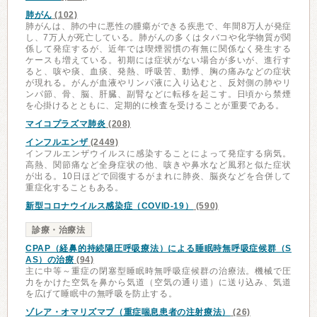
肺がん
(102)
肺がんは、肺の中に悪性の腫瘍ができる疾患で、年間8万人が発症
し、7万人が死亡している。肺がんの多くはタバコや化学物質が関
係して発症するが、近年では喫煙習慣の有無に関係なく発生する
ケースも増えている。初期には症状がない場合が多いが、進行す
ると、咳や痰、血痰、発熱、呼吸苦、動悸、胸の痛みなどの症状
が現れる。がんが血液やリンパ液に入り込むと、反対側の肺やリ
ンパ節、骨、脳、肝臓、副腎などに転移を起こす。日頃から禁煙
を心掛けるとともに、定期的に検査を受けることが重要である。
マイコプラズマ肺炎
(208)
インフルエンザ
(2449)
インフルエンザウイルスに感染することによって発症する病気。
高熱、関節痛など全身症状の他、咳きや鼻水など風邪と似た症状
が出る。10日ほどで回復するがまれに肺炎、脳炎などを合併して
重症化することもある。
新型コロナウイルス感染症（COVID-19）
(590)
診療・治療法
CPAP（経鼻的持続陽圧呼吸療法）による睡眠時無呼吸症候群（S
AS）の治療
(94)
主に中等～重症の閉塞型睡眠時無呼吸症候群の治療法。機械で圧
力をかけた空気を鼻から気道（空気の通り道）に送り込み、気道
を広げて睡眠中の無呼吸を防止する。
ゾレア・オマリズマブ（重症喘息患者の注射療法）
(26)