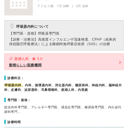
アクセス数 7月:
109
| 6月:
118
呼吸器内科について
【専門医・資格】
呼吸器専門医
【診療・治療法】
高感度インフルエンザ迅速検査、CPAP（経鼻的
持続陽圧呼吸療法）による睡眠時無呼吸症候群（SAS）の治療
産婦人科
5.0
素晴らしい医療機関
診療科目：
呼吸器内科
、内科、循環器内科、消化器内科、糖尿病科、神経内科、脳神経外
科、皮膚科、泌尿器科、耳鼻咽喉科、産婦人科、内視鏡
専門医・資格：
総合内科専門医、アレルギー専門医、感染症専門医、糖尿病専門医、内分泌代
謝科専門…
診療時間