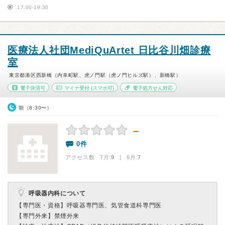
17:00-19:30
医療法人社団MediQuArtet 日比谷川畑診療
室
東京都港区西新橋（内幸町駅、虎ノ門駅（虎ノ門ヒルズ駅）、新橋駅）
電子決済可
マイナ受付
(スマホ可)
電子処方せん対応
朝（8:30〜）
－
0件
アクセス数 7月:
9
| 6月:
7
呼吸器内科について
【専門医・資格】
呼吸器専門医、気管食道科専門医
【専門外来】
禁煙外来