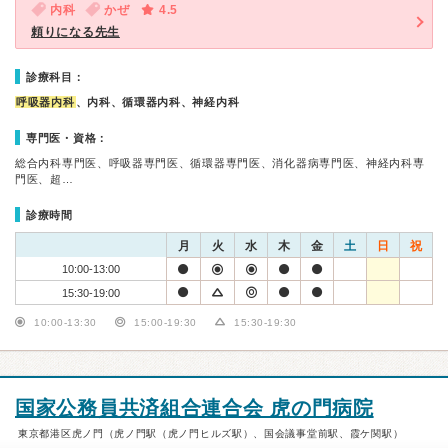
内科
かぜ
4.5
頼りになる先生
診療科目：
呼吸器内科
、内科、循環器内科、神経内科
専門医・資格：
総合内科専門医、呼吸器専門医、循環器専門医、消化器病専門医、神経内科専
門医、超…
診療時間
月
火
水
木
金
土
日
祝
10:00-13:00
15:30-19:00
10:00-13:30
15:00-19:30
15:30-19:30
国家公務員共済組合連合会 虎の門病院
東京都港区虎ノ門（虎ノ門駅（虎ノ門ヒルズ駅）、国会議事堂前駅、霞ケ関駅）