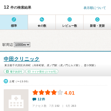
12
件の検索結果
表示順について
標準
★の数
レビュー数
新着・更新
駅周辺
中田クリニック
東京都千代田区内幸町（内幸町駅、虎ノ門駅（虎ノ門ヒルズ駅）、霞ケ関駅）
電子決済可
マイナ受付
(スマホ可)
土曜（〜13:00）
4.01
12件
アクセス数 7月:
192
| 6月:
263