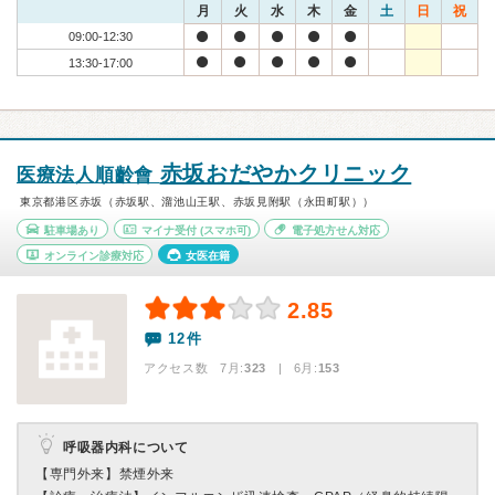
月
火
水
木
金
土
日
祝
09:00-12:30
13:30-17:00
赤坂おだやかクリニック
医療法人順齡會
東京都港区赤坂（赤坂駅、溜池山王駅、赤坂見附駅（永田町駅））
駐車場あり
マイナ受付
(スマホ可)
電子処方せん対応
オンライン診療対応
女医在籍
2.85
12件
アクセス数 7月:
323
| 6月:
153
呼吸器内科について
【専門外来】
禁煙外来