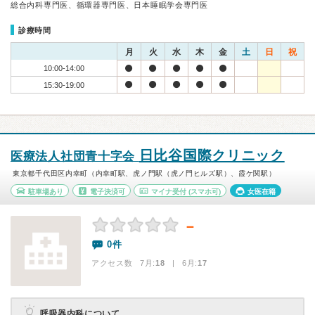
総合内科専門医、循環器専門医、日本睡眠学会専門医
診療時間
月
火
水
木
金
土
日
祝
10:00-14:00
15:30-19:00
日比谷国際クリニック
医療法人社団青十字会
東京都千代田区内幸町（内幸町駅、虎ノ門駅（虎ノ門ヒルズ駅）、霞ケ関駅）
駐車場あり
電子決済可
マイナ受付
(スマホ可)
女医在籍
－
0件
アクセス数 7月:
18
| 6月:
17
呼吸器内科について