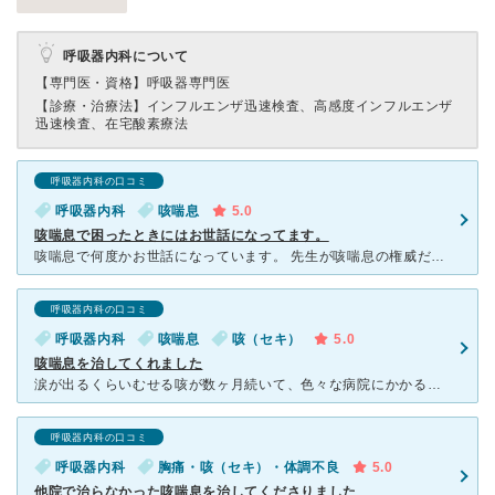
呼吸器内科について
【専門医・資格】
呼吸器専門医
【診療・治療法】
インフルエンザ迅速検査、高感度インフルエンザ
迅速検査、在宅酸素療法
呼吸器内科の口コミ
呼吸器内科
咳喘息
5.0
咳喘息で困ったときにはお世話になってます。
咳喘息で何度かお世話になっています。 先生が咳喘息の権威だけあって、他の医院の呼吸器科では処方してもらえなかった薬を的確に説明して処方していただけるので、治りが早いと思います。 現在は診察は予約が
呼吸器内科の口コミ
呼吸器内科
咳喘息
咳（セキ）
5.0
咳喘息を治してくれました
涙が出るくらいむせる咳が数ヶ月続いて、色々な病院にかかるも明確な原因がわからなかったのですが、こちらを紹介されて受診したら一発で良くなりました。診断は咳喘息でした。こちらのドクターが得意とする分野だっ
呼吸器内科の口コミ
呼吸器内科
胸痛・咳（セキ）・体調不良
5.0
他院で治らなかった咳喘息を治してくださりました