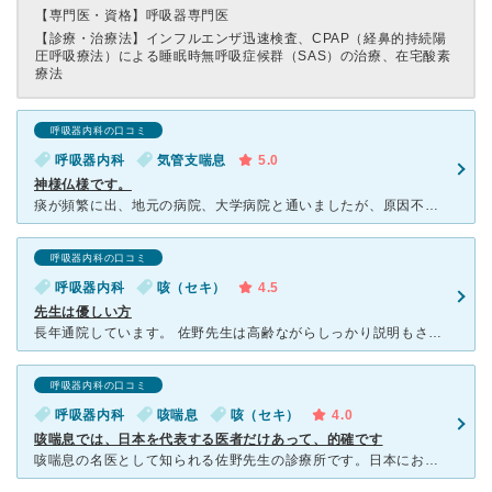
【専門医・資格】
呼吸器専門医
【診療・治療法】
インフルエンザ迅速検査、CPAP（経鼻的持続陽
圧呼吸療法）による睡眠時無呼吸症候群（SAS）の治療、在宅酸素
療法
呼吸器内科の口コミ
呼吸器内科
気管支喘息
5.0
神様仏様です。
痰が頻繁に出、地元の病院、大学病院と通いましたが、原因不明で紹介状を書いてもらい、神にもすがる思いで虎ノ門を訪れました。ネットで検索し、「痰」→「ブロンコレア」→「佐野虎ノ門クリニック」に行き着きまし
呼吸器内科の口コミ
呼吸器内科
咳（セキ）
4.5
先生は優しい方
長年通院しています。 佐野先生は高齢ながらしっかり説明もされ、安心しておまかせできる先生です。 しかし、権威ある有名な先生なので、待ち時間はかなり覚悟して行ったほうが賢明です。2時間待ちなどもあり
呼吸器内科の口コミ
呼吸器内科
咳喘息
咳（セキ）
4.0
咳喘息では、日本を代表する医者だけあって、的確です
咳喘息の名医として知られる佐野先生の診療所です。日本における第一人者でもある佐野先生なので、咳喘息の診察は本当に的確だと思います。何より、普通のお医者さんでは、咳喘息の見分けは、なかなか難しいらしく、