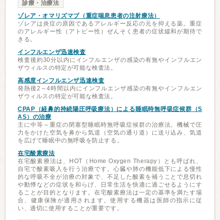
診療・治療法
ゾレア・オマリズマブ（重症喘息患者の注射療法）
ゾレアは炎症の原因であるアレルギー反応の元を抑える薬。重症
のアレルギー性（アトピー性）ぜんそく患者の症状緩和が期待で
きる。
インフルエンザ迅速検査
検査後約30分以内にインフルエンザの感染の有無やインフルエン
ザウィルスの特定が可能な検査法。
高感度インフルエンザ迅速検査
発熱後2～4時間以内にインフルエンザ感染の有無やインフルエン
ザウィルスの特定が可能な検査法。
CPAP（経鼻的持続陽圧呼吸療法）による睡眠時無呼吸症候群（S
AS）の治療
主に中等～重症の閉塞型睡眠時無呼吸症候群の治療法。機械で圧
力をかけた空気を鼻から気道（空気の通り道）に送り込み、気道
を広げて睡眠中の無呼吸を防止する。
在宅酸素療法
在宅酸素療法は、HOT（Home Oxygen Therapy）とも呼ばれ、
自宅で酸素吸入を行う治療です。心臓や肺の機能低下による慢性
的な呼吸不全が治療の対象で、不足した酸素を補うことで息切れ
や動悸などの症状を和らげ、日常生活を快適に過ごせるようにす
ることが目的となります。在宅酸素療法は一定の基準を満たす場
合、健康保険が適用されます。使用する機器は医師の指示に従
い、適切に使用することが重要です。