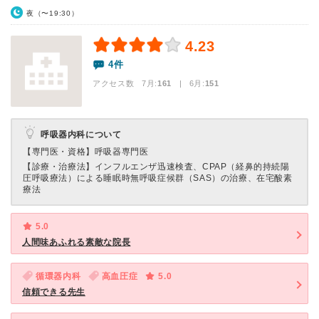
夜（〜19:30）
4.23
4件
アクセス数 7月:
161
| 6月:
151
呼吸器内科について
【専門医・資格】
呼吸器専門医
【診療・治療法】
インフルエンザ迅速検査、CPAP（経鼻的持続陽
圧呼吸療法）による睡眠時無呼吸症候群（SAS）の治療、在宅酸素
療法
5.0
人間味あふれる素敵な院長
循環器内科
高血圧症
5.0
信頼できる先生