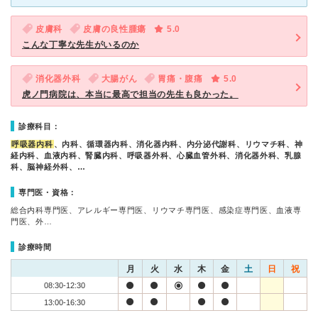
皮膚科
皮膚の良性腫瘍
5.0
こんな丁寧な先生がいるのか
消化器外科
大腸がん
胃痛・腹痛
5.0
虎ノ門病院は、本当に最高で担当の先生も良かった。
診療科目：
呼吸器内科
、内科、循環器内科、消化器内科、内分泌代謝科、リウマチ科、神
経内科、血液内科、腎臓内科、呼吸器外科、心臓血管外科、消化器外科、乳腺
科、脳神経外科、…
専門医・資格：
総合内科専門医、アレルギー専門医、リウマチ専門医、感染症専門医、血液専
門医、外…
診療時間
月
火
水
木
金
土
日
祝
08:30-12:30
13:00-16:30