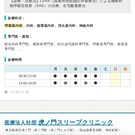
【診療・治療法】
CPAP（経鼻的持続陽圧呼吸療法）による睡眠時
無呼吸症候群（SAS）の治療、在宅酸素療法
診療科目：
呼吸器内科
、内科、循環器内科、消化器内科、神経内科
専門医・資格：
総合内科専門医、糖尿病専門医、内分泌代謝科専門医、呼吸器専門医、循環器
専門医、…
診療時間
月
火
水
木
金
土
日
祝
08:30-13:00
14:00-19:00
14:00-17:30
虎ノ門スリープクリニック
医療法人社団
東京都港区虎ノ門（虎ノ門駅（虎ノ門ヒルズ駅）、国会議事堂前駅、神谷町駅）