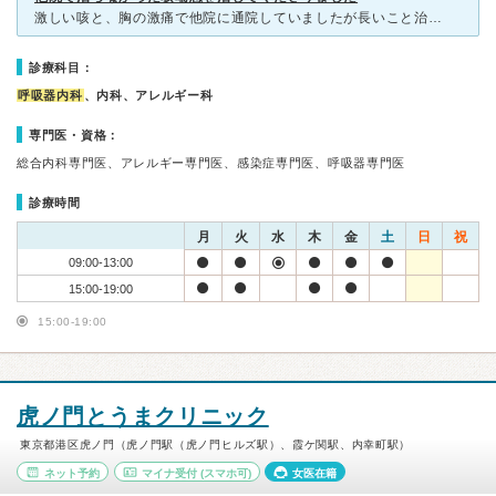
激しい咳と、胸の激痛で他院に通院していましたが長いこと治らず、困っていたところ、医師の知り合いの多い知人がここが良いらしいと教えてくれました。以前、虎の門病院の呼吸器科部長をされていた権威ある先生のク
診療科目：
呼吸器内科
、内科、アレルギー科
専門医・資格：
総合内科専門医、アレルギー専門医、感染症専門医、呼吸器専門医
診療時間
月
火
水
木
金
土
日
祝
09:00-13:00
15:00-19:00
15:00-19:00
虎ノ門とうまクリニック
東京都港区虎ノ門（虎ノ門駅（虎ノ門ヒルズ駅）、霞ケ関駅、内幸町駅）
ネット予約
マイナ受付
(スマホ可)
女医在籍