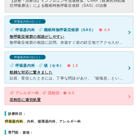
【診療・治療法】
インフルエンザ迅速検査、CPAP（経鼻的持続陽
圧呼吸療法）による睡眠時無呼吸症候群（SAS）の治療
呼吸器内科の口コミ
呼吸器内科
睡眠時無呼吸症候群（SAS）
4.0
無呼吸症候群の相談がしやすい
無呼吸症候群の相談に訪問。赤坂すぐ前の好立地でアクセスが楽ということもあり選択しました。今もたまに通っています。 先生は若めで変わることが多いので頼りないところもあるが、基本的に良い方ばかりで相談し
呼吸器内科の口コミ
呼吸器内科
咳（セキ）
1.0
粗雑な対応に驚きました
以前、受信したときには、丁寧な問診があり、「咳喘息」という診断で、 吸引器を出してもらい、治った経験があるので、今回も受診しました。 でも、今回の先生は、「で、どうしました？」と上から目線の診
アレルギー科
花粉症
4.5
花粉症に適切処置
診療科目：
呼吸器内科
、内科、循環器内科、アレルギー科
専門医・資格：