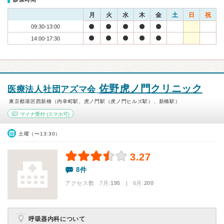
月
火
水
木
金
土
日
祝
09:30-13:00
14:00-17:30
佐野虎ノ門クリニック
医療法人社団アズマ会
東京都港区西新橋（内幸町駅、虎ノ門駅（虎ノ門ヒルズ駅）、新橋駅）
マイナ受付
(スマホ可)
土曜（〜13:30）
3.27
8件
アクセス数 7月:
195
| 6月:
200
呼吸器内科について