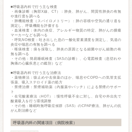
■呼吸器内科で行う主な検査
・画像診断（胸部X線、CT）：肺炎、肺がん、間質性肺炎の有無
や進行度を調べる
・肺機能検査（スパイロメトリー）：肺の容積や空気の通り道を
測定し、呼吸機能を評価する
・血液検査：体内の炎症、アレルギー物質の特定、肺がんの腫瘍
マーカーなどを調べる
・呼気NO検査：吐き出した息の一酸化窒素濃度を測定し、気道の
炎症や喘息の有無を調べる
・喀痰検査：痰を採取し、肺炎の原因となる細菌やがん細胞の有
無を調べる
・その他：簡易睡眠検査（SASの診断）、心電図検査（息切れや
胸痛の心臓疾患との鑑別）など
■呼吸器内科で行う主な治療法
・薬物療法：咳止めや去痰薬のほか、喘息やCOPDへの気管支拡
張薬、吸入ステロイド薬の処方
・禁煙治療：禁煙補助薬（内服薬やパッチ）による禁煙のサポー
ト
・在宅酸素療法（HOT）：慢性呼吸不全に対し、自宅や外出先で
酸素吸入を行う環境調整
・その他：睡眠時無呼吸症候群（SAS）のCPAP療法、肺がんの抗
がん剤治療など
呼吸器内科の関連項目（病院検索）