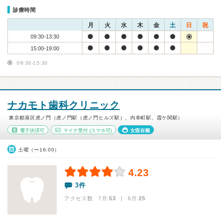
診療時間
月
火
水
木
金
土
日
祝
09:30-13:30
15:00-19:00
09:30-15:30
ナカモト歯科クリニック
東京都港区虎ノ門（虎ノ門駅（虎ノ門ヒルズ駅）、内幸町駅、霞ケ関駅）
電子決済可
マイナ受付
(スマホ可)
女医在籍
土曜（〜16:00）
4.23
3件
アクセス数 7月:
53
| 6月:
25