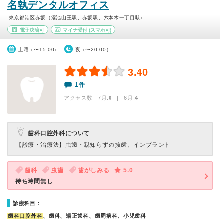
名執デンタルオフィス
東京都港区赤坂（溜池山王駅、赤坂駅、六本木一丁目駅）
電子決済可
マイナ受付
(スマホ可)
土曜（〜15:00）
夜（〜20:00）
3.40
1件
アクセス数 7月:
6
| 6月:
4
歯科口腔外科について
【診療・治療法】
虫歯・親知らずの抜歯、インプラント
歯科
虫歯
歯がしみる
5.0
待ち時間無し
診療科目：
歯科口腔外科
、歯科、矯正歯科、歯周病科、小児歯科