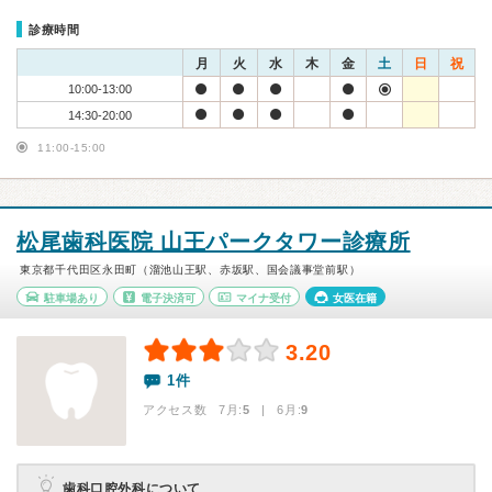
診療時間
月
火
水
木
金
土
日
祝
10:00-13:00
14:30-20:00
11:00-15:00
松尾歯科医院 山王パークタワー診療所
東京都千代田区永田町（溜池山王駅、赤坂駅、国会議事堂前駅）
駐車場あり
電子決済可
マイナ受付
女医在籍
3.20
1件
アクセス数 7月:
5
| 6月:
9
歯科口腔外科について