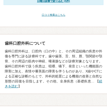
日曜日診療で絞り込む (5件)
口コミ検索はこちら
歯科口腔外科について
歯科口腔外科は、口腔内（口の中）と、その周辺組織の疾患や外
傷を専門に診る診療科です。歯や歯茎、舌、頬、唇、顎関節や顎
骨、その周辺の筋肉や神経、唾液腺などが診療対象となります。
歯科口腔外科で扱う疾患は、咀嚼、嚥下、発音といった機能面の
障害に加え、表情や審美面の障害を伴うものがあり、X線やCTに
よる正確な診断のもとで、外科的処置による機能の改善と自然な
形態の回復を目指します。その他、全身疾患（基礎疾患… 【
続
きを読む
】