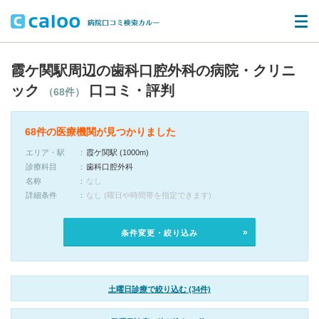
霞ケ関駅周辺の歯科口腔外科の病院・クリニ
ック
口コミ・評判
（68件）
68件の医療機関が見つかりました
エリア・駅
霞ケ関駅 (1000m)
診療科目
歯科口腔外科
名称
なし
詳細条件
なし (曜日や時間帯を指定できます)
条件変更・絞り込み
土曜日診療で絞り込む (34件)