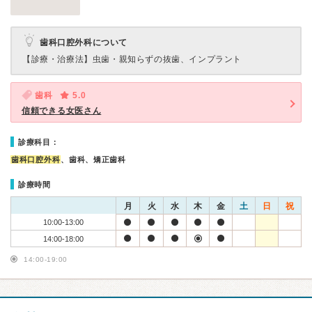
歯科口腔外科について
【診療・治療法】
虫歯・親知らずの抜歯、インプラント
歯科
5.0
信頼できる女医さん
診療科目：
歯科口腔外科
、歯科、矯正歯科
診療時間
月
火
水
木
金
土
日
祝
10:00-13:00
14:00-18:00
14:00-19:00