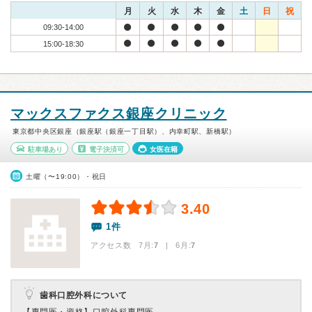
月
火
水
木
金
土
日
祝
09:30-14:00
15:00-18:30
マックスファクス銀座クリニック
東京都中央区銀座（銀座駅（銀座一丁目駅）、内幸町駅、新橋駅）
駐車場あり
電子決済可
女医在籍
土曜（〜19:00）・祝日
3.40
1件
アクセス数 7月:
7
| 6月:
7
歯科口腔外科について