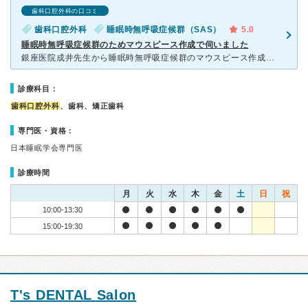
歯科口腔外科の口コミ
歯科口腔外科
睡眠時無呼吸症候群（SAS）
5.0
睡眠時無呼吸症候群のためマウスピース作成で伺いました
銀座医院成井先生から睡眠時無呼吸症候群のマウスピース作成のためご紹介いただいた病院です。 院長の小野澤先生含めたスタッフの方々は丁寧で安心して治療を進めることができました。 ■よかった点 ・説明
診療科目：
歯科口腔外科
、歯科、矯正歯科
専門医・資格：
日本睡眠学会専門医
診療時間
月
火
水
木
金
土
日
祝
10:00-13:30
15:00-19:30
T's DENTAL Salon