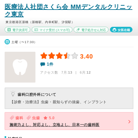
医療法人社団さくら会 MMデンタルクリニッ
ク東京
東京都港区新橋（新橋駅、内幸町駅、汐留駅）
電子決済可
マイナ受付
(スマホ可)
電子処方せん対応
女医在籍
土曜（〜17:30）
3.40
1件
アクセス数 7月:
13
| 6月:
12
歯科口腔外科について
【診療・治療法】
虫歯・親知らずの抜歯、インプラント
歯科
虫歯
5.0
施術力よし、対応よし、立地よし、日本一の歯科医