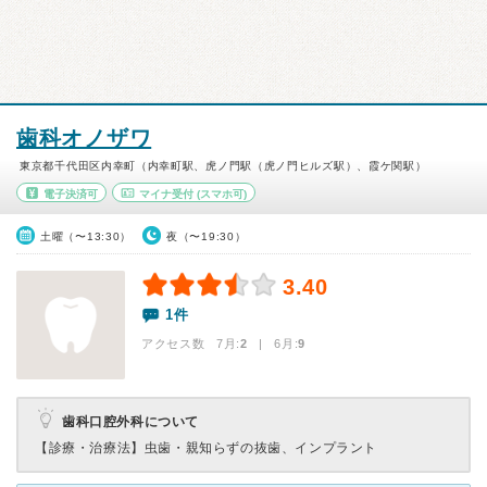
歯科オノザワ
東京都千代田区内幸町（内幸町駅、虎ノ門駅（虎ノ門ヒルズ駅）、霞ケ関駅）
電子決済可
マイナ受付
(スマホ可)
土曜（〜13:30）
夜（〜19:30）
3.40
1件
アクセス数 7月:
2
| 6月:
9
歯科口腔外科について
【診療・治療法】
虫歯・親知らずの抜歯、インプラント