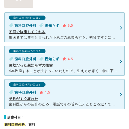
歯科口腔外科の口コミ
歯科口腔外科
親知らず
5.0
初回で抜歯してくれる
町医者では無理と言われた下あごの親知らずを、初診ですぐに抜いてくれました。 予約はネットからで、すぐに電話がかかってきて最終確認。当日は簡単な問診をiPadで入力しました。レントゲンとCTの後、
歯科口腔外科の口コミ
歯科口腔外科
親知らず
4.5
億劫だった親知らずの抜歯
4本抜歯することが決まっていたもので、生え方が悪く、特に下顎抜歯はできない歯科医院が多いと言われてきました。以前、親知らず専門という歯科医院で4本中2本抜歯したものの、歯科医院と歯科医との相性が悪く、
歯科口腔外科の口コミ
歯科口腔外科
4.5
予約がすぐ取れた
歯科医からの紹介のため、電話でその旨を伝えたところ近々ですぐに予約が取れました。 当日に治療法等の問診、レントゲン撮影を行います。 そして保険適用外の薬を使うか否かを選択し、抜歯します。 薬をも
診療科目：
歯科口腔外科
、歯科