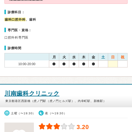
診療科目：
歯科口腔外科
、歯科
専門医・資格：
口腔外科専門医
診療時間
月
火
水
木
金
土
日
祝
10:00-20:00
川南歯科クリニック
東京都港区西新橋（虎ノ門駅（虎ノ門ヒルズ駅）、内幸町駅、新橋駅）
土曜（〜19:30）
夜（〜19:30）
3.20