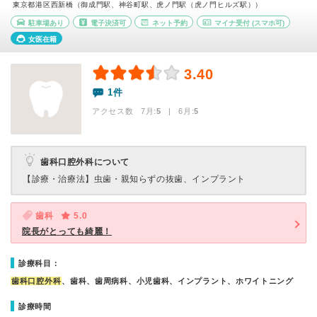
東京都港区西新橋（御成門駅、神谷町駅、虎ノ門駅（虎ノ門ヒルズ駅））
駐車場あり
電子決済可
ネット予約
マイナ受付
(スマホ可)
女医在籍
3.40
1件
アクセス数 7月:
5
| 6月:
5
歯科口腔外科について
【診療・治療法】
虫歯・親知らずの抜歯、インプラント
歯科
5.0
院長がとっても綺麗！
診療科目：
歯科口腔外科
、歯科、歯周病科、小児歯科、インプラント、ホワイトニング
診療時間