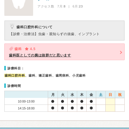
アクセス数 7月:
8
| 6月:
23
歯科口腔外科について
【診療・治療法】
虫歯・親知らずの抜歯、インプラント
歯科
4.5
歯科医としての腕は抜群だと思います
診療科目：
歯科口腔外科
、歯科、矯正歯科、歯周病科、小児歯科
診療時間
月
火
水
木
金
土
日
祝
10:00-13:00
14:15-18:00