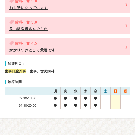
歯科
5.0
お世話になっています
歯科
5.0
良い歯医者さんでした
歯科
4.5
かかりつけとして最適です
診療科目：
歯科口腔外科
、歯科、歯周病科
診療時間
月
火
水
木
金
土
日
祝
09:30-13:30
14:30-20:00