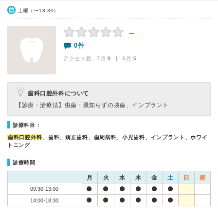
土曜（〜18:30）
－
0件
アクセス数 7月:
8
| 6月:
5
歯科口腔外科について
【診療・治療法】
虫歯・親知らずの抜歯、インプラント
診療科目：
歯科口腔外科
、歯科、矯正歯科、歯周病科、小児歯科、インプラント、ホワイ
トニング
診療時間
月
火
水
木
金
土
日
祝
09:30-13:00
14:00-18:30