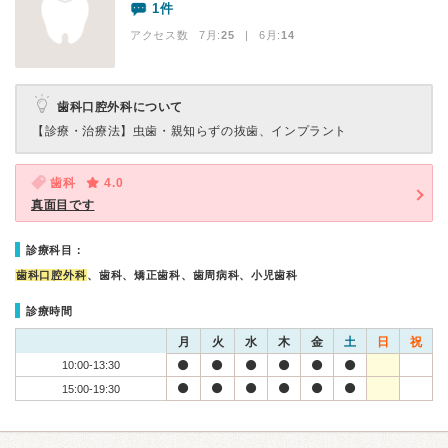
1件
アクセス数 7月:
25
| 6月:
14
歯科口腔外科について
【診療・治療法】
虫歯・親知らずの抜歯、インプラント
歯科
4.0
真面目です
診療科目：
歯科口腔外科
、歯科、矯正歯科、歯周病科、小児歯科
診療時間
月
火
水
木
金
土
日
祝
10:00-13:30
15:00-19:30