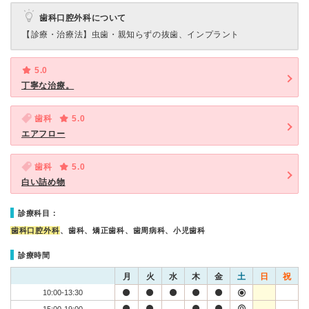
歯科口腔外科について
【診療・治療法】
虫歯・親知らずの抜歯、インプラント
5.0
丁寧な治療。
歯科
5.0
エアフロー
歯科
5.0
白い詰め物
診療科目：
歯科口腔外科
、歯科、矯正歯科、歯周病科、小児歯科
診療時間
月
火
水
木
金
土
日
祝
10:00-13:30