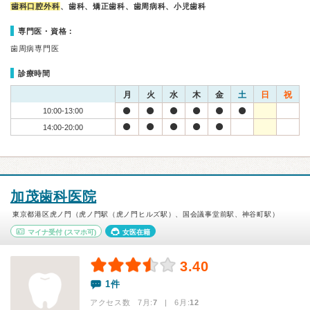
歯科口腔外科
、歯科、矯正歯科、歯周病科、小児歯科
専門医・資格：
歯周病専門医
診療時間
月
火
水
木
金
土
日
祝
10:00-13:00
14:00-20:00
加茂歯科医院
東京都港区虎ノ門（虎ノ門駅（虎ノ門ヒルズ駅）、国会議事堂前駅、神谷町駅）
マイナ受付
(スマホ可)
女医在籍
3.40
1件
アクセス数 7月:
7
| 6月:
12