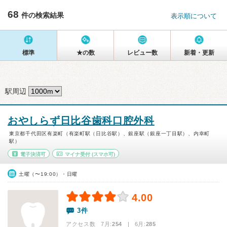
68
件の検索結果
表示順について
標準
★の数
レビュー数
新着・更新
駅周辺
おやしらず日比谷歯科口腔外科
東京都千代田区有楽町（有楽町駅（日比谷駅）、銀座駅（銀座一丁目駅）、内幸町
駅）
電子決済可
マイナ受付
(スマホ可)
土曜（〜19:00）・日曜
4.00
3件
アクセス数 7月:
254
| 6月:
285