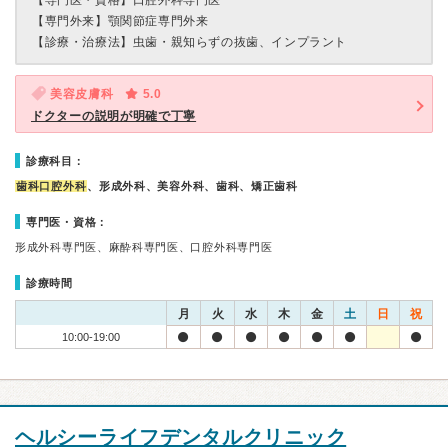
【専門医・資格】
口腔外科専門医
【専門外来】
顎関節症専門外来
【診療・治療法】
虫歯・親知らずの抜歯、インプラント
美容皮膚科
5.0
ドクターの説明が明確で丁寧
診療科目：
歯科口腔外科
、形成外科、美容外科、歯科、矯正歯科
専門医・資格：
形成外科専門医、麻酔科専門医、口腔外科専門医
診療時間
月
火
水
木
金
土
日
祝
10:00-19:00
ヘルシーライフデンタルクリニック