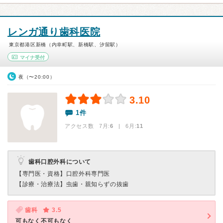
レンガ通り歯科医院
東京都港区新橋（内幸町駅、新橋駅、汐留駅）
マイナ受付
夜（〜20:00）
3.10
1件
アクセス数 7月:
6
| 6月:
11
歯科口腔外科について
【専門医・資格】
口腔外科専門医
【診療・治療法】
虫歯・親知らずの抜歯
歯科
3.5
可もなく不可もなく