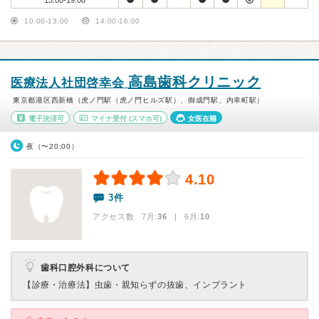
15:00-19:00
10:00-13:00
14:00-16:00
高島歯科クリニック
医療法人社団啓幸会
東京都港区西新橋（虎ノ門駅（虎ノ門ヒルズ駅）、御成門駅、内幸町駅）
電子決済可
マイナ受付
(スマホ可)
女医在籍
夜（〜20:00）
4.10
3件
アクセス数 7月:
36
| 6月:
10
歯科口腔外科について
【診療・治療法】
虫歯・親知らずの抜歯、インプラント