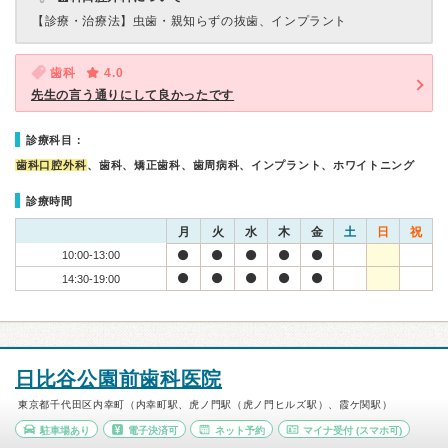
【診療・治療法】
虫歯・親知らずの抜歯、インプラント
歯科
4.0
先生の言う通りにして良かったです
診療科目：
歯科口腔外科
、歯科、矯正歯科、歯周病科、インプラント、ホワイトニング
診療時間
月
火
水
木
金
土
日
祝
10:00-13:00
14:30-19:00
日比谷公園前歯科医院
東京都千代田区内幸町（内幸町駅、虎ノ門駅（虎ノ門ヒルズ駅）、霞ケ関駅）
駐車場あり
電子決済可
ネット予約
マイナ受付
(スマホ可)