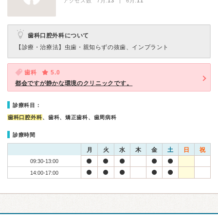
アクセス数 7月:
13
| 6月:
11
歯科口腔外科について
【診療・治療法】
虫歯・親知らずの抜歯、インプラント
歯科
5.0
都会ですが静かな環境のクリニックです。
診療科目：
歯科口腔外科
、歯科、矯正歯科、歯周病科
診療時間
月
火
水
木
金
土
日
祝
09:30-13:00
14:00-17:00