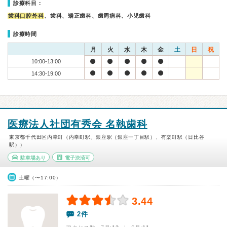
診療科目：
歯科口腔外科
、歯科、矯正歯科、歯周病科、小児歯科
診療時間
月
火
水
木
金
土
日
祝
10:00-13:00
14:30-19:00
医療法人社団有秀会 名執歯科
東京都千代田区内幸町（内幸町駅、銀座駅（銀座一丁目駅）、有楽町駅（日比谷
駅））
駐車場あり
電子決済可
土曜（〜17:00）
3.44
2件