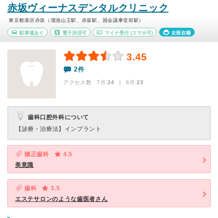
赤坂ヴィーナスデンタルクリニック
東京都港区赤坂（溜池山王駅、赤坂駅、国会議事堂前駅）
駐車場あり
電子決済可
マイナ受付
(スマホ可)
女医在籍
3.45
2件
アクセス数 7月:
24
| 6月:
23
歯科口腔外科について
【診療・治療法】
インプラント
矯正歯科
4.5
美意識
歯科
3.5
エステサロンのような歯医者さん