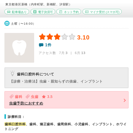
東京都港区新橋（内幸町駅、新橋駅、汐留駅）
駐車場あり
電子決済可
ネット予約
マイナ受付
(スマホ可)
土曜（〜16:00）
3.10
1件
アクセス数 7月:
3
| 6月:
13
歯科口腔外科について
【診療・治療法】
虫歯・親知らずの抜歯、インプラント
歯科
虫歯
3.5
虫歯予防におすすめ
診療科目：
歯科口腔外科
、歯科、矯正歯科、歯周病科、小児歯科、インプラント、ホワイ
トニング