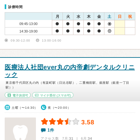
診療時間
月
火
水
木
金
土
日
祝
09:45-13:00
14:30-19:00
09:30-12:00
13:00-16:00
医療法人社団ever丸の内帝劇デンタルクリニ
ック
東京都千代田区丸の内（有楽町駅（日比谷駅）、二重橋前駅、銀座駅（銀座一丁目
駅））
電子決済可
マイナ受付
(スマホ可)
土曜（〜14:30）
夜（〜20:00）
3.58
1件
アクセス数 7月:
31
| 6月:
34