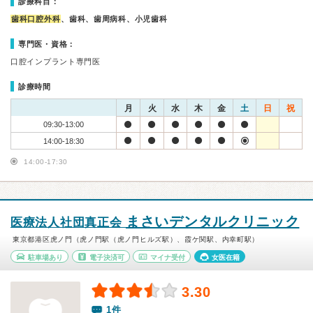
診療科目：
歯科口腔外科
、歯科、歯周病科、小児歯科
専門医・資格：
口腔インプラント専門医
診療時間
月
火
水
木
金
土
日
祝
09:30-13:00
14:00-18:30
14:00-17:30
まさいデンタルクリニック
医療法人社団真正会
東京都港区虎ノ門（虎ノ門駅（虎ノ門ヒルズ駅）、霞ケ関駅、内幸町駅）
駐車場あり
電子決済可
マイナ受付
女医在籍
3.30
1件