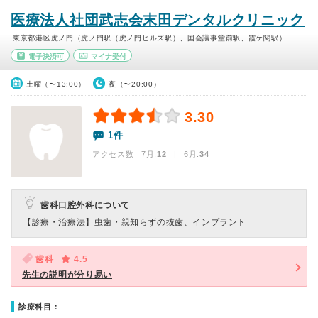
医療法人社団武志会末田デンタルクリニック
東京都港区虎ノ門（虎ノ門駅（虎ノ門ヒルズ駅）、国会議事堂前駅、霞ケ関駅）
電子決済可
マイナ受付
土曜（〜13:00）
夜（〜20:00）
3.30
1件
アクセス数 7月:
12
| 6月:
34
歯科口腔外科について
【診療・治療法】
虫歯・親知らずの抜歯、インプラント
歯科
4.5
先生の説明が分り易い
診療科目：