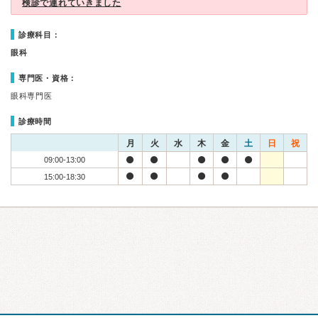
検診で連れていきました
診療科目：
眼科
専門医・資格：
眼科専門医
診療時間
月
火
水
木
金
土
日
祝
09:00-13:00
15:00-18:30