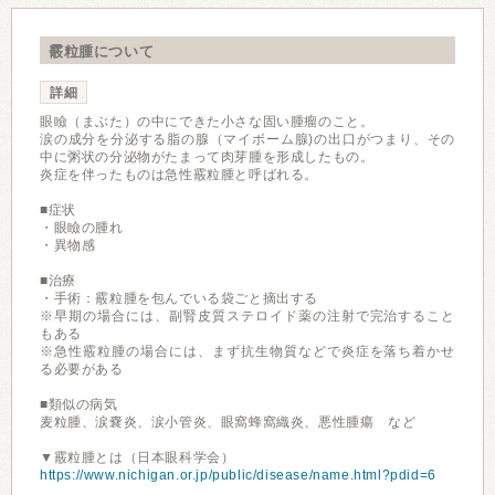
霰粒腫について
詳細
眼瞼（まぶた）の中にできた小さな固い腫瘤のこと。
涙の成分を分泌する脂の腺（マイボーム腺)の出口がつまり、その
中に粥状の分泌物がたまって肉芽腫を形成したもの。
炎症を伴ったものは急性霰粒腫と呼ばれる。
■症状
・眼瞼の腫れ
・異物感
■治療
・手術：霰粒腫を包んでいる袋ごと摘出する
※早期の場合には、副腎皮質ステロイド薬の注射で完治すること
もある
※急性霰粒腫の場合には、まず抗生物質などで炎症を落ち着かせ
る必要がある
■類似の病気
麦粒腫、涙嚢炎、涙小管炎、眼窩蜂窩織炎、悪性腫瘍 など
▼霰粒腫とは（日本眼科学会）
https://www.nichigan.or.jp/public/disease/name.html?pdid=6