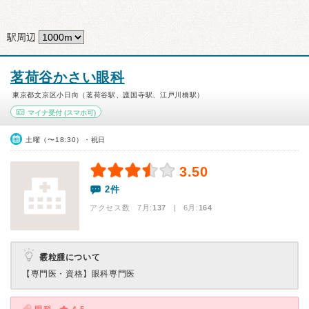
駅周辺
茗荷谷かさい眼科
東京都文京区小日向（茗荷谷駅、護国寺駅、江戸川橋駅）
マイナ受付
(スマホ可)
土曜（〜18:30）・祝日
3.50
2件
アクセス数 7月:
137
| 6月:
164
霰粒腫について
【専門医・資格】
眼科専門医