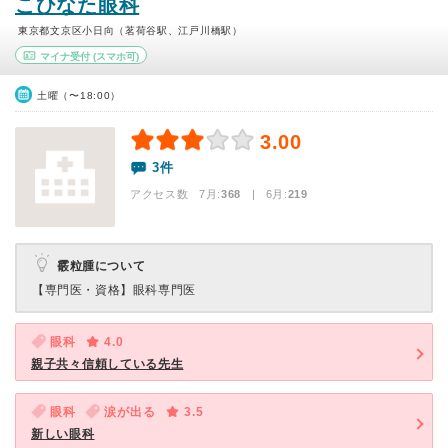
こひなた眼科
東京都文京区小日向（茗荷谷駅、江戸川橋駅）
マイナ受付
(スマホ可)
土曜（〜18:00）
3.00
3件
アクセス数 7月:
368
| 6月:
219
霰粒腫について
【専門医・資格】
眼科専門医
眼科
4.0
親子共々信頼している先生
眼科
涙が出る
3.5
新しい眼科