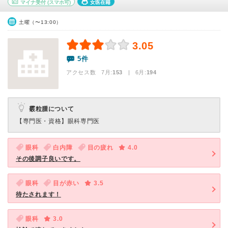
マイナ受付
(スマホ可)
女医在籍
土曜（〜13:00）
3.05
5件
アクセス数 7月:
153
| 6月:
194
霰粒腫について
【専門医・資格】
眼科専門医
眼科
白内障
目の疲れ
4.0
その後調子良いです。
眼科
目が赤い
3.5
待たされます！
眼科
3.0