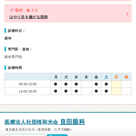
眼科
2.0
はやり目を嫌がる医師
診療科目：
眼科
専門医・資格：
眼科専門医
診療時間
月
火
水
木
金
土
日
祝
09:30-13:00
14:00-18:00
良田眼科
医療法人社団桜和光会
東京都文京区小石川（茗荷谷駅、江戸川橋駅）