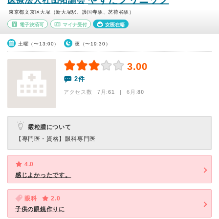
医療法人社団拓諭会
東京都文京区大塚（新大塚駅、護国寺駅、茗荷谷駅）
電子決済可
マイナ受付
女医在籍
土曜（〜13:00）
夜（〜19:30）
3.00
2件
アクセス数 7月:
61
| 6月:
80
霰粒腫について
【専門医・資格】
眼科専門医
4.0
感じよかったです。
眼科
2.0
子供の眼鏡作りに