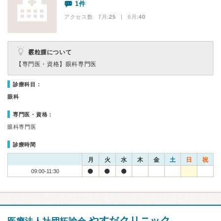
1件
アクセス数 7月:
25
| 6月:
40
霰粒腫について
【専門医・資格】
眼科専門医
診療科目：
眼科
専門医・資格：
眼科専門医
診療時間
月
火
水
木
金
土
日
祝
09:00-11:30
やすだクリニック