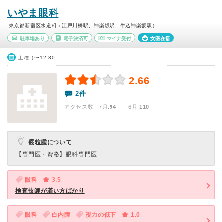
いやま眼科
東京都新宿区水道町（江戸川橋駅、神楽坂駅、牛込神楽坂駅）
駐車場あり
電子決済可
マイナ受付
女医在籍
土曜（〜12:30）
2.66
2件
アクセス数 7月:
94
| 6月:
110
霰粒腫について
【専門医・資格】
眼科専門医
眼科
3.5
検査技師が若い方ばかり
眼科
白内障
視力の低下
1.0