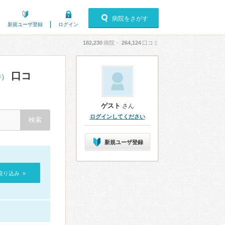
病院をさがす
新規ユーザ登録
ログイン
182,230
病院・
264,124
口コミ
口コ
件）
ゲスト
さん
ログインしてください
新規ユーザ登録
絞り込み »