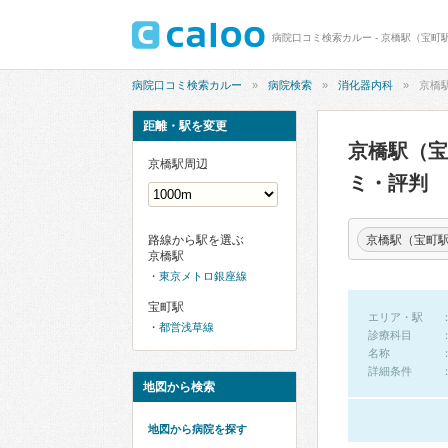
病院口コミ検索カルー - 京橋駅（宝町
病院口コミ検索カルー
病院検索
消化器内科
京橋
距離・駅を変更
京橋駅（
京橋駅周辺
ミ・評判
京橋駅（宝町
路線から駅を選ぶ
京橋駅
東京メトロ銀座線
宝町駅
エリア・駅
都営浅草線
診療科目
名称
詳細条件
地図から検索
地図から病院を探す