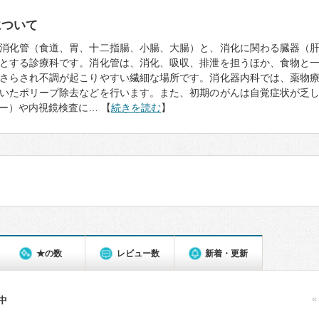
について
消化管（食道、胃、十二指腸、小腸、大腸）と、消化に関わる臓器（
とする診療科です。消化管は、消化、吸収、排泄を担うほか、食物と
さらされ不調が起こりやすい繊細な場所です。消化器内科では、薬物
いたポリープ除去などを行います。また、初期のがんは自覚症状が乏
ー）や内視鏡検査に… 【
続きを読む
】
★の数
レビュー数
新着・更新
«
件中