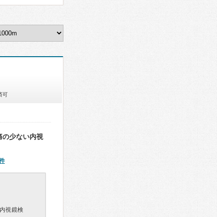
済可
痛の少ない内視
件
内視鏡検