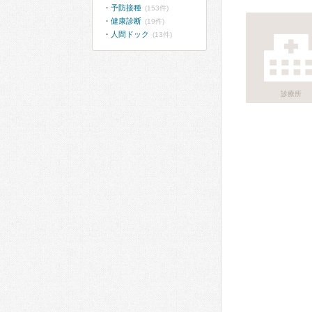
予防接種
(153件)
健康診断
(19件)
人間ドック
(13件)
診療所