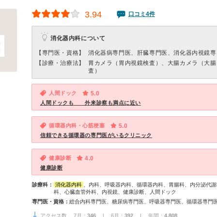
3.94
口コミ4件
消化器内科について
【専門医・資格】
消化器病専門医、肝臓専門医、消化器内視鏡専
【診療・治療法】
胃カメラ（胃内視鏡検査）、大腸カメラ（大腸
査）
人間ドック
5.0
人間ドックも 外来診察も満点に近い
循環器内科・心筋梗塞
5.0
信頼できる循環器の専門医がいるクリニック
健康診断
4.0
健康診断
診療科：
消化器内科
、内科、呼吸器内科、循環器内科、胃腸科、内分泌代謝
科、心臓血管外科、内視鏡、健康診断、人間ドック
専門医・資格：
アクセス数 7月：
346
| 6月：
392
| 年間：
4,808