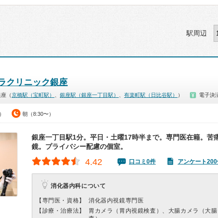
駅周辺
ラクリニック銀座
銀座（
京橋駅（宝町駅）
、
銀座駅（銀座一丁目駅）
、
有楽町駅（日比谷駅）
）
電子決
0）
朝（8:30〜）
銀座一丁目駅1分。平日・土曜17時半まで。専門医在籍。苦
鏡。プライバシー配慮の個室。
4.42
口コミ0件
アンケート200
消化器内科について
【専門医・資格】
消化器内視鏡専門医
【診療・治療法】
胃カメラ（胃内視鏡検査）、大腸カメラ（大腸