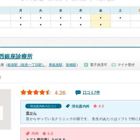
月
火
水
木
金
土
●
●
●
●
●
●
●
●
●
●
●
西銀座診療所
銀座（
銀座駅（銀座一丁目駅）
、
東銀座駅
、
新橋駅
）
電子決済可
マイナ受付
0）
4.26
口コミ7件
4.0
消化器内科
消化器内科の口コミ
昔から
内科
5.0
とても親切親しみがある