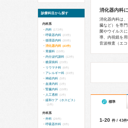
消化器内科
診療科目から探す
消化器内科は、
内科系
臓など）を専門
内科
(172件)
菌やウイルスに
呼吸器内科
(23件)
導、内視鏡を用
循環器内科
(30件)
音波検査（エコ
消化器内科
(43件)
胃腸科
(10件)
内分泌代謝科
(12件)
糖尿病科
(23件)
リウマチ科
(6件)
アレルギー科
(33件)
神経内科
(5件)
血液内科
(1件)
腎臓内科
(10件)
人工透析
(1件)
緩和ケア（ホスピス）
標準
(1件)
外科系
外科
(26件)
1-20
件 / 43
呼吸器外科
(3件)