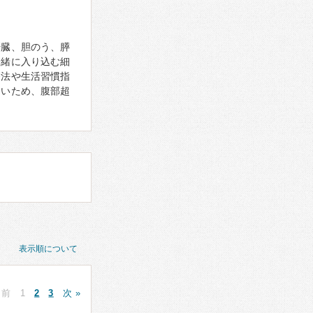
肝臓、胆のう、膵
一緒に入り込む細
療法や生活習慣指
しいため、腹部超
表示順について
 前
1
2
3
次 »