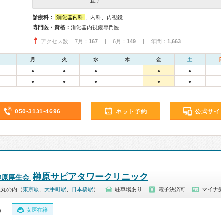
査）
診療科：
消化器内科
、内科、内視鏡
専門医・資格：
消化器内視鏡専門医
アクセス数 7月：
167
| 6月：
149
| 年間：
1,663
月
火
水
木
金
土
●
●
●
●
●
●
●
●
●
●
050-3131-4696
ネット予約
公式サイ
榊原サピアタワークリニック
榊原厚生会
区丸の内（
東京駅
、
大手町駅
、
日本橋駅
）
駐車場あり
電子決済可
マイナ受
女医在籍
0）