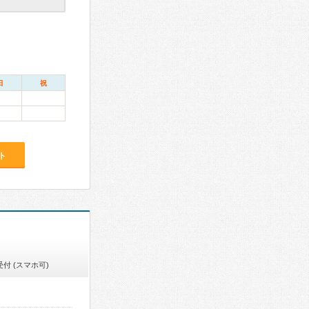
日
祝
ト
付 (スマホ可)