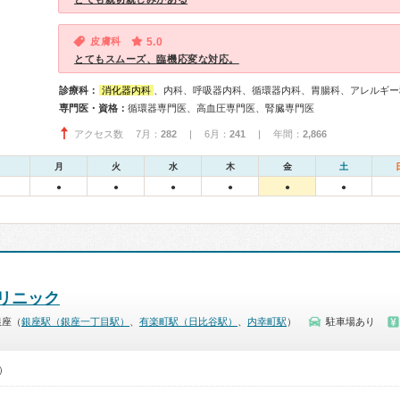
皮膚科
5.0
とてもスムーズ、臨機応変な対応。
診療科：
消化器内科
、内科、呼吸器内科、循環器内科、胃腸科、アレルギー
専門医・資格：
循環器専門医、高血圧専門医、腎臓専門医
アクセス数 7月：
282
| 6月：
241
| 年間：
2,866
月
火
水
木
金
土
●
●
●
●
●
●
リニック
銀座（
銀座駅（銀座一丁目駅）
、
有楽町駅（日比谷駅）
、
内幸町駅
）
駐車場あり
0）