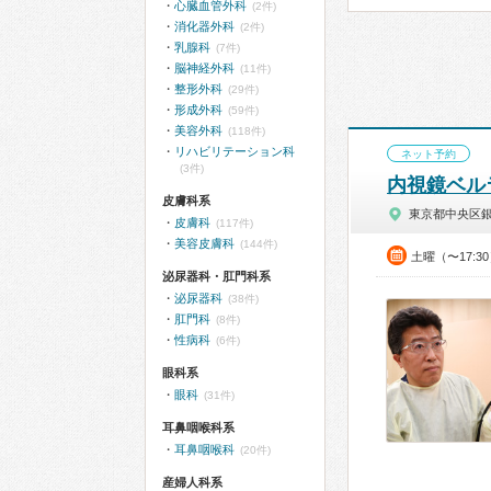
心臓血管外科
(2件)
消化器外科
(2件)
乳腺科
(7件)
脳神経外科
(11件)
整形外科
(29件)
形成外科
(59件)
美容外科
(118件)
リハビリテーション科
ネット予約
(3件)
内視鏡ベル
皮膚科系
東京都中央区
皮膚科
(117件)
美容皮膚科
(144件)
土曜（〜17:3
泌尿器科・肛門科系
泌尿器科
(38件)
肛門科
(8件)
性病科
(6件)
眼科系
眼科
(31件)
耳鼻咽喉科系
耳鼻咽喉科
(20件)
産婦人科系