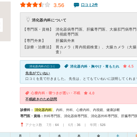
3.56
口コミ2件
消化器内科について
【専門医・資格】
消化器病専門医、肝臓専門医、大腸肛門病専門
内視鏡専門医
【専門外来】
肝臓病外来
【診療・治療法】
胃カメラ（胃内視鏡検査）、大腸カメラ（大腸
査）
4.5
消化器内科・胸やけ・胃もたれ
消化器内科の口コミ
先生がていねい
心療内科・寝つきが悪い・不眠
4.0
不眠続きのため訪問
診療科：
消化器内科
、内科、外科、心療内科、内視鏡、健康診断
専門医・資格：
アクセス数 7月：
64
| 6月：
36
| 年間：
526
月
火
水
木
金
土