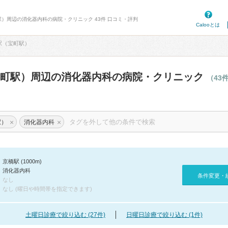
駅）周辺の消化器内科の病院・クリニック 43件 口コミ・評判
Calooとは
駅（宝町駅）
宝町駅）周辺の消化器内科の病院・クリニック
（43
×
×
駅）
消化器内科
京橋駅 (1000m)
消化器内科
条件変更・
なし
なし (曜日や時間帯を指定できます)
土曜日診療で絞り込む (27件)
日曜日診療で絞り込む (1件)