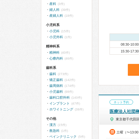
産科
(3件)
婦人科
(39件)
産婦人科
(18件)
小児科系
小児科
(15件)
小児外科
(1件)
08:30-10:00
精神科系
15:30-17:30
精神科
(40件)
心療内科
(46件)
歯科系
歯科
(273件)
矯正歯科
(142件)
歯周病科
(174件)
小児歯科
(98件)
歯科口腔外科
(140件)
ネット予約
インプラント
(47件)
ホワイトニング
(38件)
医療法人社団
その他
東京都千代田
漢方
(15件)
救急科
(1件)
土曜（〜13:0
ペインクリニック
(5件)