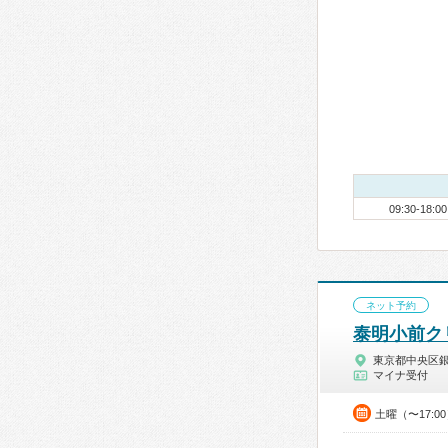
09:30-18:00
ネット予約
泰明小前ク
東京都中央区
マイナ受付
土曜（〜17:0