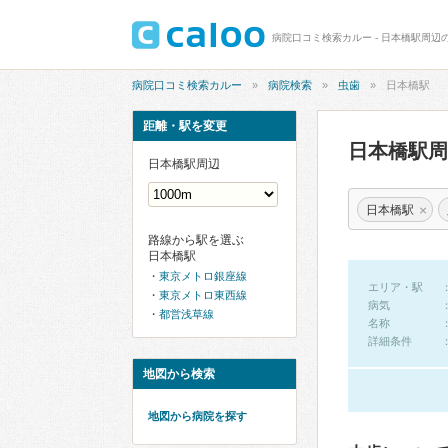
病院口コミ検索カルー - 日本橋駅周辺
病院口コミ検索カルー
病院検索
虫歯
日本橋駅
距離・駅を変更
日本橋駅
日本橋駅周辺
×
日本橋駅
路線から駅を選ぶ
日本橋駅
東京メトロ銀座線
エリア・駅
東京メトロ東西線
病気
都営浅草線
名称
詳細条件
地図から検索
地図から病院を探す