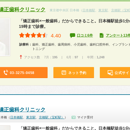
矯正歯科クリニック
東京都中央区 日本橋（
日本橋駅
、
東京駅
、
京橋駅（宝
「矯正歯科×一般歯科」だからできること。日本橋駅徒歩1分
19時まで診療。
4.40
口コミ6件
アンケート13
診療科：
歯科、矯正歯科、歯周病科、小児歯科、歯科口腔外科、インプラン
トニング
アクセス数 7月：
195
| 6月：
97
| 年間：
1,248
03-3275-0458
ネット予約
公式サイ
矯正歯科クリニック
日本橋（
日本橋駅
、
東京駅
、
京橋駅（宝町駅）
）
マイナ受付
「矯正歯科×一般歯科」だからできること。日本橋駅徒歩1分