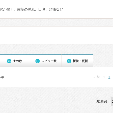
て
穴が開く、歯茎の腫れ、口臭、頭痛など
★の数
レビュー数
新着・更新
« 前
1
2
8件中
駅周辺