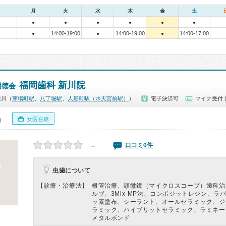
月
火
水
木
金
土
●
●
●
●
●
●
14:00-19:00
14:00-19:00
14:00-17:00
●
●
●
福岡歯科 新川院
明徳会
新川（
茅場町駅
、
八丁堀駅
、
人形町駅（水天宮前駅）
）
電子決済可
マイナ受付 
女医在籍
0）
－
口コミ0件
虫歯について
【診療・治療法】
根管治療、顕微鏡（マイクロスコープ）歯科治
ルブ、3Mix-MP法、コンポジットレジン、ラ
ッ素塗布、シーラント、オールセラミック、ジ
ラミック、ハイブリットセラミック、ラミネー
メタルボンド