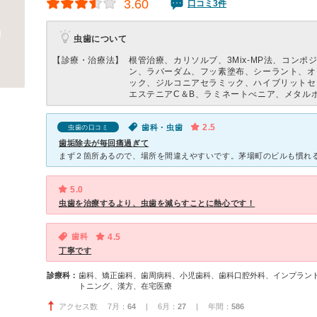
3.60
口コミ3件
虫歯について
【診療・治療法】
根管治療、カリソルブ、3Mix-MP法、コンポ
ン、ラバーダム、フッ素塗布、シーラント、オ
ック、ジルコニアセラミック、ハイブリットセ
エステニアC＆B、ラミネートべニア、メタル
2.5
歯科・虫歯
虫歯の口コミ
歯垢除去が毎回痛過ぎて
5.0
虫歯を治療するより、虫歯を減らすことに熱心です！
歯科
4.5
丁寧です
診療科：
歯科、矯正歯科、歯周病科、小児歯科、歯科口腔外科、インプラン
トニング、漢方、在宅医療
アクセス数 7月：
64
| 6月：
27
| 年間：
586