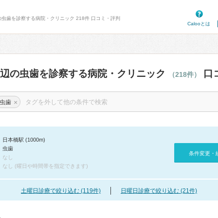
の虫歯を診察する病院・クリニック 218件 口コミ・評判
Calooとは
周辺の虫歯を診察する病院・クリニック
口
（218件）
×
虫歯
日本橋駅 (1000m)
虫歯
条件変更・
なし
なし (曜日や時間帯を指定できます)
土曜日診療で絞り込む (119件)
日曜日診療で絞り込む (21件)