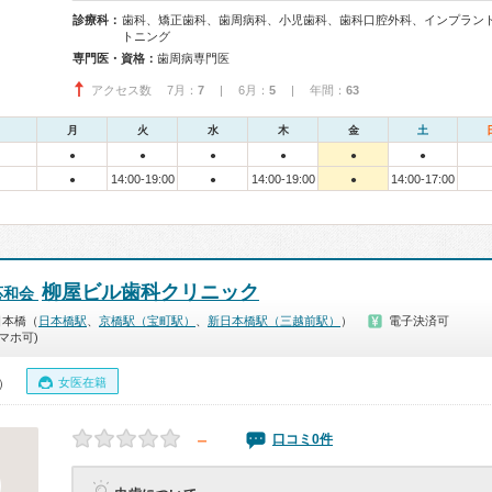
診療科：
歯科、矯正歯科、歯周病科、小児歯科、歯科口腔外科、インプラン
トニング
専門医・資格：
歯周病専門医
アクセス数 7月：
7
| 6月：
5
| 年間：
63
月
火
水
木
金
土
●
●
●
●
●
●
14:00-19:00
14:00-19:00
14:00-17:00
●
●
●
柳屋ビル歯科クリニック
応和会
日本橋（
日本橋駅
、
京橋駅（宝町駅）
、
新日本橋駅（三越前駅）
）
電子決済可
マホ可)
女医在籍
0）
－
口コミ0件