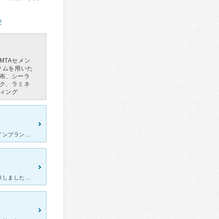
件
MTAセメン
テムを用いた
布、シーラ
ク、ラミネ
ィング
部分矯正とインプラントの相談・治療で通院しました。最初は矯正とインプラントをどのような順番で進めるのが良いのか分からず不安でしたが、検査結果をもとに現在の状態や治療の選択肢を丁寧に説明していただき、納
急に詰め物が取れてしまい、日本橋近辺で評判の良かったこちらを受診しました。急な連絡にもかかわらず快く診てくださり、細かく検査した上で虫歯治療へ。幸い虫歯が小さかったようで、1回の治療で終わらせてもらえ