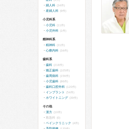
婦人科
(34件)
産婦人科
(9件)
小児科系
小児科
(11件)
小児外科
(1件)
精神科系
精神科
(31件)
心療内科
(34件)
歯科系
歯科
(218件)
矯正歯科
(105件)
歯周病科
(156件)
小児歯科
(86件)
歯科口腔外科
(120件)
インプラント
(54件)
ホワイトニング
(39件)
その他
漢方
(10件)
救急科
(0)
ペインクリニック
(4件)
予防接種
(135件)