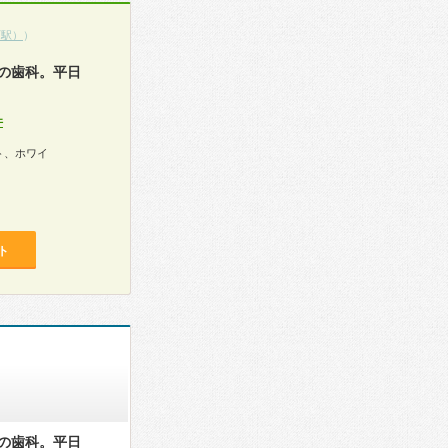
町駅）
）
の歯科。平日
件
ト、ホワイ
ト
の歯科。平日