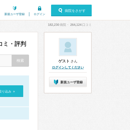
病院をさがす
新規ユーザ登録
ログイン
182,230
病院・
264,124
口コミ
コミ・評判
ゲスト
さん
ログインしてください
新規ユーザ登録
絞り込み »