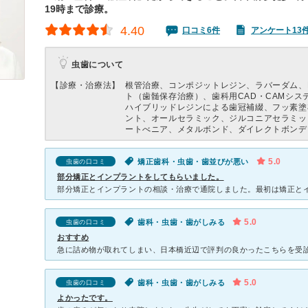
19時まで診療。
4.40
口コミ6件
アンケート13
虫歯について
【診療・治療法】
根管治療、コンポジットレジン、ラバーダム、
ト（歯髄保存治療）、歯科用CAD・CAMシス
ハイブリッドレジンによる歯冠補綴、フッ素塗
ント、オールセラミック、ジルコニアセラミッ
ートべニア、メタルボンド、ダイレクトボンデ
5.0
矯正歯科・虫歯・歯並びが悪い
虫歯の口コミ
部分矯正とインプラントをしてもらいました。
5.0
歯科・虫歯・歯がしみる
虫歯の口コミ
おすすめ
5.0
歯科・虫歯・歯がしみる
虫歯の口コミ
よかったです。