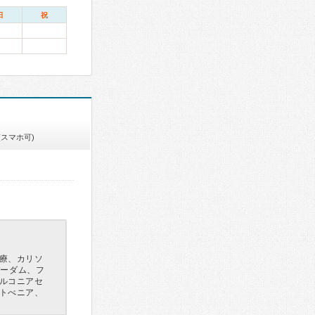
日
祝
(スマホ可)
療、カリソ
バーダム、フ
ルコニアセ
トべニア、