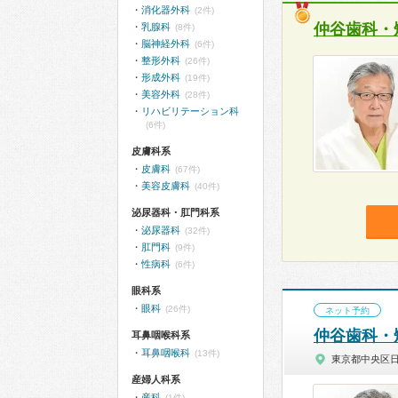
消化器外科
(2件)
仲谷歯科・
乳腺科
(8件)
脳神経外科
(6件)
整形外科
(26件)
形成外科
(19件)
美容外科
(28件)
リハビリテーション科
(6件)
皮膚科系
皮膚科
(67件)
美容皮膚科
(40件)
泌尿器科・肛門科系
泌尿器科
(32件)
肛門科
(9件)
性病科
(6件)
眼科系
眼科
(26件)
ネット予約
仲谷歯科・
耳鼻咽喉科系
耳鼻咽喉科
(13件)
東京都中央区
産婦人科系
産科
(1件)