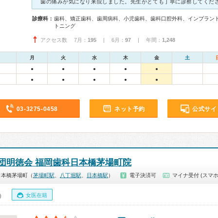
診療科：
歯科、矯正歯科、歯周病科、小児歯科、歯科口腔外科、インプラン
トニング
アクセス数 7月：
195
| 6月：
97
| 年間：
1,248
月
火
水
木
金
土
●
●
●
●
●
●
●
●
●
●
03-3275-0458
ネット予約
公式サイ
団明徳会 福岡歯科日本橋茅場町院
日本橋茅場町（
茅場町駅
、
八丁堀駅
、
日本橋駅
）
電子決済可
マイナ受付 (スマホ
女医在籍
0）