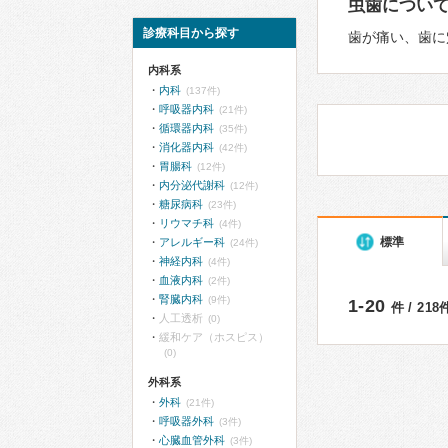
虫歯につい
診療科目から探す
歯が痛い、歯に
内科系
内科
(137件)
呼吸器内科
(21件)
循環器内科
(35件)
消化器内科
(42件)
胃腸科
(12件)
内分泌代謝科
(12件)
糖尿病科
(23件)
リウマチ科
(4件)
標準
アレルギー科
(24件)
神経内科
(4件)
血液内科
(2件)
腎臓内科
(9件)
1-20
件 / 21
人工透析
(0)
緩和ケア（ホスピス）
(0)
外科系
外科
(21件)
呼吸器外科
(3件)
心臓血管外科
(3件)