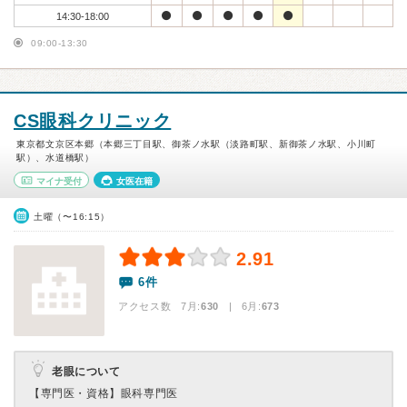
14:30-18:00
09:00-13:30
CS眼科クリニック
東京都文京区本郷（本郷三丁目駅、御茶ノ水駅（淡路町駅、新御茶ノ水駅、小川町
駅）、水道橋駅）
マイナ受付
女医在籍
土曜（〜16:15）
2.91
6件
アクセス数 7月:
630
| 6月:
673
老眼について
【専門医・資格】
眼科専門医