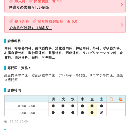
婦人科
卵巣嚢腫
5.0
噂通りの素晴らしい病院
整形外科
変形性股関節症
5.0
できるだけ残す（AMIS）
診療科目：
内科、呼吸器内科、循環器内科、消化器内科、神経内科、外科、呼吸器外科、
心臓血管外科、脳神経外科、整形外科、形成外科、リハビリテーション科、皮
膚科、泌尿器科、眼科、耳鼻咽…
専門医・資格：
総合内科専門医、総合診療専門医、アレルギー専門医、リウマチ専門医、感染
症専門医…
診療時間
月
火
水
木
金
土
日
祝
09:00-12:00
13:00-16:00
13:00-15:00