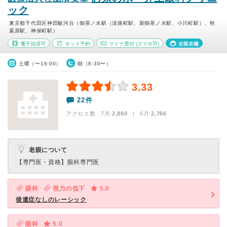
ック
東京都千代田区神田駿河台（御茶ノ水駅（淡路町駅、新御茶ノ水駅、小川町駅）、秋
葉原駅、神保町駅）
電子決済可
ネット予約
マイナ受付
(スマホ可)
女医在籍
土曜（〜16:00）
朝（8:30〜）
3.33
22件
アクセス数 7月:
2,860
| 6月:
2,766
老眼について
【専門医・資格】
眼科専門医
眼科
視力の低下
5.0
後遺症なしのレーシック
眼科
5.0