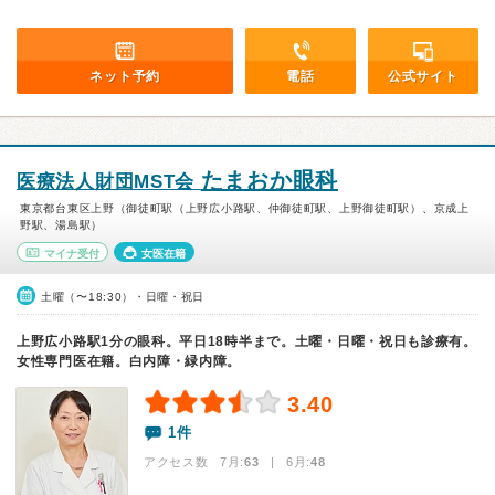
ネット予約
電話
公式サイト
たまおか眼科
医療法人財団MST会
東京都台東区上野（御徒町駅（上野広小路駅、仲御徒町駅、上野御徒町駅）、京成上
野駅、湯島駅）
マイナ受付
女医在籍
土曜（〜18:30）・日曜・祝日
上野広小路駅1分の眼科。平日18時半まで。土曜・日曜・祝日も診療有。
女性専門医在籍。白内障・緑内障。
3.40
1件
アクセス数 7月:
63
| 6月:
48