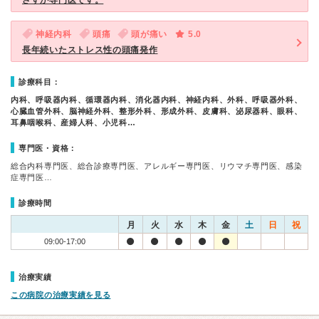
さすが専門医です。
神経内科
頭痛
頭が痛い
5.0
長年続いたストレス性の頭痛発作
診療科目：
内科、呼吸器内科、循環器内科、消化器内科、神経内科、外科、呼吸器外科、
心臓血管外科、脳神経外科、整形外科、形成外科、皮膚科、泌尿器科、眼科、
耳鼻咽喉科、産婦人科、小児科…
専門医・資格：
総合内科専門医、総合診療専門医、アレルギー専門医、リウマチ専門医、感染
症専門医…
診療時間
月
火
水
木
金
土
日
祝
09:00-17:00
治療実績
この病院の治療実績を見る