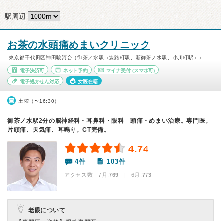
駅周辺
お茶の水頭痛めまいクリニック
東京都千代田区神田駿河台（御茶ノ水駅（淡路町駅、新御茶ノ水駅、小川町駅））
電子決済可
ネット予約
マイナ受付
(スマホ可)
電子処方せん対応
女医在籍
土曜（〜16:30）
御茶ノ水駅2分の脳神経科・耳鼻科・眼科 頭痛・めまい治療。専門医。
片頭痛、天気痛、耳鳴り。CT完備。
4.74
4件
103件
アクセス数 7月:
769
| 6月:
773
老眼について