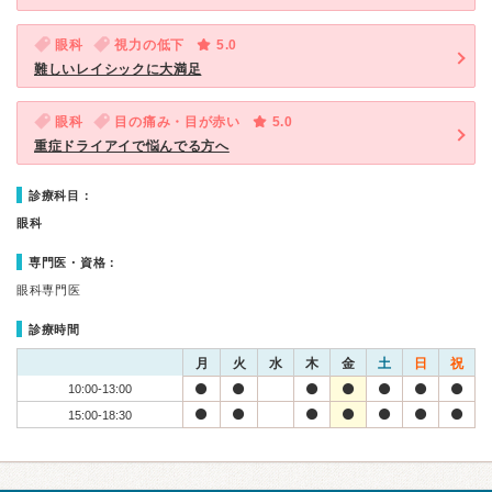
眼科
視力の低下
5.0
難しいレイシックに大満足
眼科
目の痛み・目が赤い
5.0
重症ドライアイで悩んでる方へ
診療科目：
眼科
専門医・資格：
眼科専門医
診療時間
月
火
水
木
金
土
日
祝
10:00-13:00
15:00-18:30