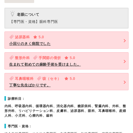
老眼について
【専門医・資格】
眼科専門医
泌尿器科
5.0
小回りのきく病院でした
整形外科
手関節の骨折
5.0
生まれて初めての麻酔手術を受けました。
耳鼻咽喉科
咳（セキ）
5.0
丁寧な先生ばかりです。
診療科目：
内科、呼吸器内科、循環器内科、消化器内科、糖尿病科、腎臓内科、外科、整
形外科、リハビリテーション科、皮膚科、泌尿器科、眼科、耳鼻咽喉科、産婦
人科、小児科、心療内科、歯科
専門医・資格：