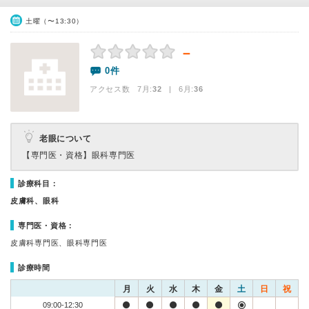
土曜（〜13:30）
－
0件
アクセス数 7月:
32
| 6月:
36
老眼について
【専門医・資格】
眼科専門医
診療科目：
皮膚科、眼科
専門医・資格：
皮膚科専門医、眼科専門医
診療時間
月
火
水
木
金
土
日
祝
09:00-12:30