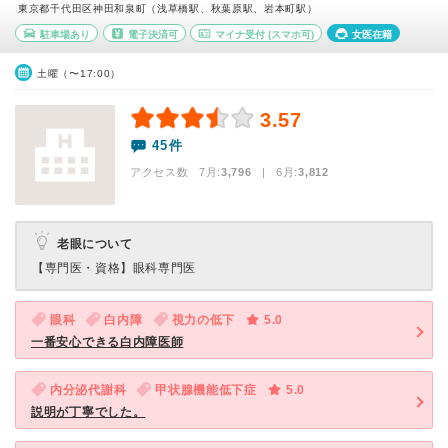
東京都千代田区神田和泉町（浅草橋駅、秋葉原駅、岩本町駅）
駐車場あり
電子決済可
マイナ受付
(スマホ可)
女医在籍
土曜（〜17:00）
3.57
45件
アクセス数 7月:
3,796
| 6月:
3,812
老眼について
【専門医・資格】
眼科専門医
眼科
白内障
視力の低下
5.0
一番安心できる白内障医師
内分泌代謝科
甲状腺機能低下症
5.0
説明が丁寧でした。