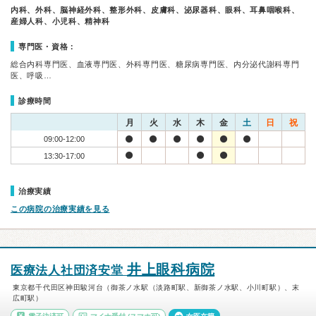
内科、外科、脳神経外科、整形外科、皮膚科、泌尿器科、眼科、耳鼻咽喉科、
産婦人科、小児科、精神科
専門医・資格：
総合内科専門医、血液専門医、外科専門医、糖尿病専門医、内分泌代謝科専門
医、呼吸…
診療時間
月
火
水
木
金
土
日
祝
09:00-12:00
13:30-17:00
治療実績
この病院の治療実績を見る
井上眼科病院
医療法人社団済安堂
東京都千代田区神田駿河台（御茶ノ水駅（淡路町駅、新御茶ノ水駅、小川町駅）、末
広町駅）