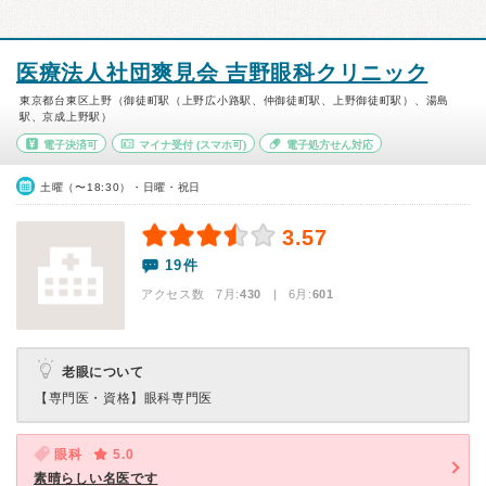
医療法人社団爽見会 吉野眼科クリニック
東京都台東区上野（御徒町駅（上野広小路駅、仲御徒町駅、上野御徒町駅）、湯島
駅、京成上野駅）
電子決済可
マイナ受付
(スマホ可)
電子処方せん対応
土曜（〜18:30）・日曜・祝日
3.57
19件
アクセス数 7月:
430
| 6月:
601
老眼について
【専門医・資格】
眼科専門医
眼科
5.0
素晴らしい名医です