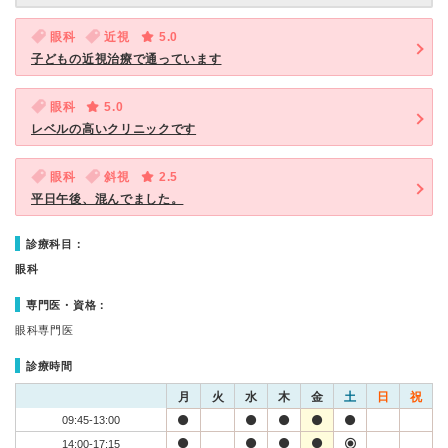
眼科
近視
5.0
子どもの近視治療で通っています
眼科
5.0
レベルの高いクリニックです
眼科
斜視
2.5
平日午後、混んでました。
診療科目：
眼科
専門医・資格：
眼科専門医
診療時間
月
火
水
木
金
土
日
祝
09:45-13:00
14:00-17:15