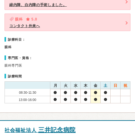
緑内障、白内障の手術しました。
眼科
5.0
コンタクト外来へ
診療科目：
眼科
専門医・資格：
眼科専門医
診療時間
月
火
水
木
金
土
日
祝
08:30-11:30
13:00-16:00
三井記念病院
社会福祉法人