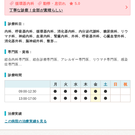
循環器内科
動悸・息切れ
5.0
丁寧な診察！全部が素晴らしい
診療科目：
内科、呼吸器内科、循環器内科、消化器内科、内分泌代謝科、糖尿病科、リウ
マチ科、神経内科、血液内科、腎臓内科、外科、呼吸器外科、心臓血管外科、
消化器外科、脳神経外科、整形…
専門医・資格：
総合内科専門医、総合診療専門医、アレルギー専門医、リウマチ専門医、感染
症専門医…
診療時間
月
火
水
木
金
土
日
祝
09:00-12:30
13:00-17:00
治療実績
この病院の治療実績を見る