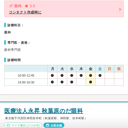
眼科
3.5
コンタクト作成時に
診療科目：
眼科
専門医・資格：
眼科専門医
診療時間
月
火
水
木
金
土
日
祝
10:00-12:45
14:00-16:30
医療法人永昇 秋葉原のだ眼科
東京都千代田区神田岩本町（秋葉原駅、神田駅、岩本町駅）
マイナ受付
(スマホ可)
女医在籍