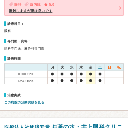
眼科
白内障
5.0
混雑しますが腕は良いです
診療科目：
眼科
専門医・資格：
眼科専門医、麻酔科専門医
診療時間
月
火
水
木
金
土
日
祝
09:00-11:00
13:30-16:00
治療実績
この病院の治療実績を見る
お茶の水・井上眼科クリニ
医療法人社団済安堂