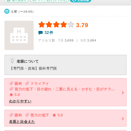
電子決済可
マイナ受付
(スマホ可)
女医在籍
土曜（〜16:00）
3.79
32件
アクセス数 7月:
3,699
| 6月:
3,694
老眼について
【専門医・資格】
眼科専門医
眼科
ドライアイ
視力の低下・目の疲れ・二重に見える・かすむ・目がチラチラする
5.0
わかりやすい
眼科
視力の低下
5.0
名医と出会えた