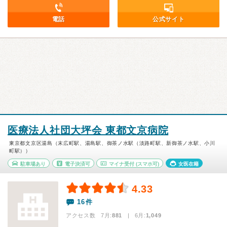
電話
公式サイト
医療法人社団大坪会 東都文京病院
東京都文京区湯島（末広町駅、湯島駅、御茶ノ水駅（淡路町駅、新御茶ノ水駅、小川
町駅））
駐車場あり
電子決済可
マイナ受付
(スマホ可)
女医在籍
4.33
16件
アクセス数 7月:
881
| 6月:
1,049