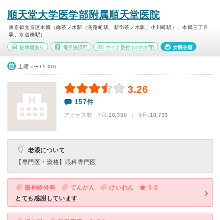
順天堂大学医学部附属順天堂医院
東京都文京区本郷（御茶ノ水駅（淡路町駅、新御茶ノ水駅、小川町駅）、本郷三丁目
駅、水道橋駅）
駐車場あり
電子決済可
マイナ受付
(スマホ可)
女医在籍
土曜（〜15:00）
3.26
157件
アクセス数 7月:
10,350
| 6月:
10,733
老眼について
【専門医・資格】
眼科専門医
脳神経外科
てんかん
けいれん
5.0
とても感謝しています