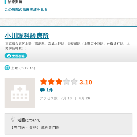
治療実績
この病院の治療実績を見る
小川眼科診療所
東京都台東区上野（湯島駅、京成上野駅、御徒町駅（上野広小路駅、仲御徒町駅、上
野御徒町駅））
女医在籍
土曜（〜12:45）
3.10
1件
アクセス数 7月:
18
| 6月:
26
老眼について
【専門医・資格】
眼科専門医