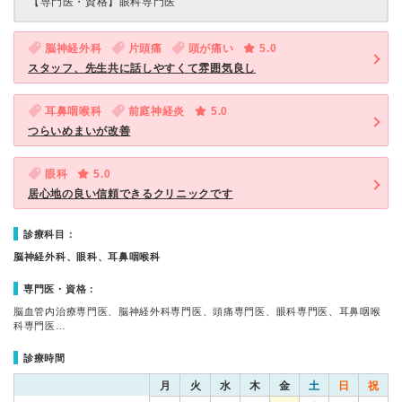
【専門医・資格】
眼科専門医
脳神経外科
片頭痛
頭が痛い
5.0
スタッフ、先生共に話しやすくて雰囲気良し
耳鼻咽喉科
前庭神経炎
5.0
つらいめまいが改善
眼科
5.0
居心地の良い信頼できるクリニックです
診療科目：
脳神経外科、眼科、耳鼻咽喉科
専門医・資格：
脳血管内治療専門医、脳神経外科専門医、頭痛専門医、眼科専門医、耳鼻咽喉
科専門医…
診療時間
月
火
水
木
金
土
日
祝