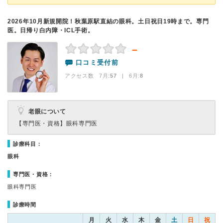
2026年10月新規開院！秋葉原駅直結の眼科。土日祝日19時まで。専門
医。日帰り白内障・ICL手術。
－
口コミ受付前
アクセス数 7月:
57
| 6月:
8
老眼について
【専門医・資格】
眼科専門医
診療科目：
眼科
専門医・資格：
眼科専門医
診療時間
月
火
水
木
金
土
日
祝