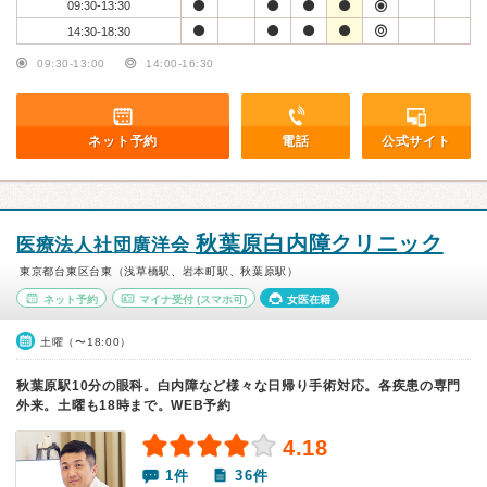
09:30-13:30
14:30-18:30
09:30-13:00
14:00-16:30
ネット予約
電話
公式サイト
秋葉原白内障クリニック
医療法人社団廣洋会
東京都台東区台東（浅草橋駅、岩本町駅、秋葉原駅）
ネット予約
マイナ受付
(スマホ可)
女医在籍
土曜（〜18:00）
秋葉原駅10分の眼科。白内障など様々な日帰り手術対応。各疾患の専門
外来。土曜も18時まで。WEB予約
4.18
1件
36件