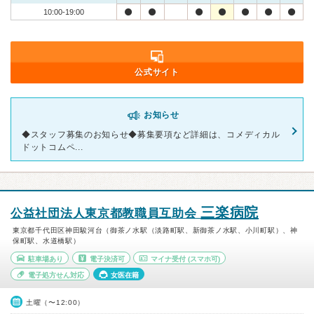
10:00-19:00
公式サイト
お知らせ
◆スタッフ募集のお知らせ◆ ​募集要項など詳細は、コメディカル
ドットコムペ...
三楽病院
公益社団法人東京都教職員互助会
東京都千代田区神田駿河台（御茶ノ水駅（淡路町駅、新御茶ノ水駅、小川町駅）、神
保町駅、水道橋駅）
駐車場あり
電子決済可
マイナ受付
(スマホ可)
電子処方せん対応
女医在籍
土曜（〜12:00）