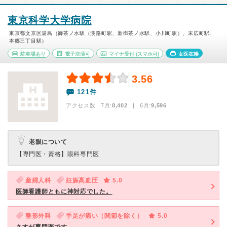
東京科学大学病院
東京都文京区湯島（御茶ノ水駅（淡路町駅、新御茶ノ水駅、小川町駅）、末広町駅、
本郷三丁目駅）
駐車場あり
電子決済可
マイナ受付
(スマホ可)
女医在籍
3.56
121件
アクセス数 7月:
8,402
| 6月:
9,596
老眼について
【専門医・資格】
眼科専門医
産婦人科
妊娠高血圧
5.0
医師看護師ともに神対応でした。
整形外科
手足が痛い（関節を除く）
5.0