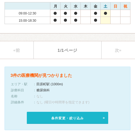
月
火
水
木
金
土
日
祝
09:00-12:30
15:00-18:30
«前
1/1ページ
次»
3件の医療機関が見つかりました
エリア・駅
田原町駅 (1000m)
診療科目
糖尿病科
名称
なし
詳細条件
なし (曜日や時間帯を指定できます)
条件変更・絞り込み