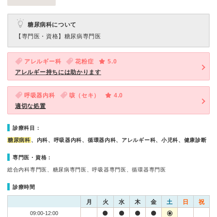
糖尿病科について
【専門医・資格】
糖尿病専門医
アレルギー科
花粉症
5.0
アレルギー持ちには助かります
呼吸器内科
咳（セキ）
4.0
適切な処置
診療科目：
糖尿病科
、内科、呼吸器内科、循環器内科、アレルギー科、小児科、健康診断
専門医・資格：
総合内科専門医、糖尿病専門医、呼吸器専門医、循環器専門医
診療時間
月
火
水
木
金
土
日
祝
09:00-12:00