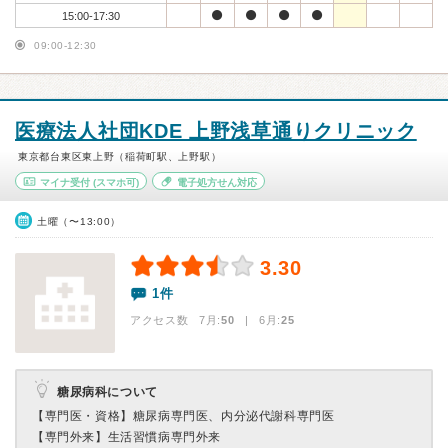
15:00-17:30
09:00-12:30
医療法人社団KDE 上野浅草通りクリニック
東京都台東区東上野（稲荷町駅、上野駅）
マイナ受付
(スマホ可)
電子処方せん対応
土曜（〜13:00）
3.30
1件
アクセス数 7月:
50
| 6月:
25
糖尿病科について
【専門医・資格】
糖尿病専門医、内分泌代謝科専門医
【専門外来】
生活習慣病専門外来