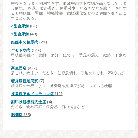
栄養素をうまく利用できず、血液中のブドウ糖が高くなってしま
う病気。 多尿、喉の渇き、体重減少、だるさなどを感じ、進行す
ると網膜症、腎症、神経障害、動脈硬化などの合併症を引き起こ
すことがある。
2型糖尿病
(81)
1型糖尿病
(49)
妊娠中の糖尿病
(21)
バセドウ病
(149)
甲状腺の腫れ、動悸、多汗、ほてり、手足の震え、微熱、下痢な
ど
高血圧症
(827)
肩こり、めまい、だるさ、動悸息切れ、手足のしびれ、不眠など
糖尿病性足病変
(7)
糖尿病の進行により、足潰瘍や足壊疽が起こっている状態。
原発性アルドステロン症
(10)
副甲状腺機能亢進症
(4)
だるさ、食欲不振、疲労感、口の渇きなど
肥満症
(25)