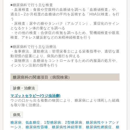
■糖尿病科で行う主な検査
・血液検査：食後や空腹時の血糖値を調べる「血糖値検査」や、
過去1～2か月程度の血糖値の平均を反映する「HbA1c検査」を行
う
・尿検査：尿中の糖やタンパク（アルブミン）、重症化のサイン
となるケトン体の量などを調べる
・その他の検査：合併症の有無を調べるため、腎機能検査や眼底
検査、アキレス腱反射などの末梢神経検査を行う
■糖尿病科で行う主な治療法
・食事療法、運動療法：管理栄養士による栄養指導や、適切な運
動習慣の提案により、病気の進行を抑える
・薬物療法：血糖値をコントロールするための内服薬の処方や、
インスリン注射の指導を行う
糖尿病科の関連項目（病院検索）
診療・治療法
マゴットセラピー(ウジ虫治療)
ウジの口から出る複数の物質により、糖尿病により壊死した組織
を取り除く治療法。
病気
糖尿病
、
低血糖症
、
1型糖尿病
、
2型糖尿病
、
糖尿病性ケトアシド
ーシス
、
糖尿病性昏睡
、
糖尿病性神経障害
、
糖尿病性網膜症
、
糖