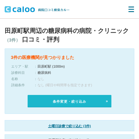
田原町駅周辺の糖尿病科の病院・クリニック
口コミ・評判
（3件）
3件の医療機関が見つかりました
エリア・駅
田原町駅 (1000m)
診療科目
糖尿病科
名称
なし
詳細条件
なし (曜日や時間帯を指定できます)
条件変更・絞り込み
土曜日診療で絞り込む (3件)