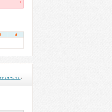
日
祝
ばエクスプレス）
）