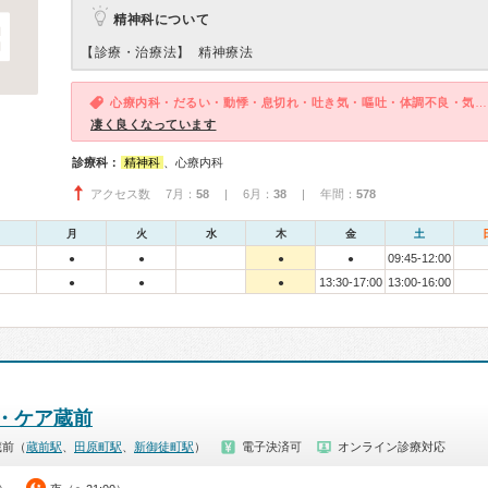
精神科について
【診療・治療法】
精神療法
心療内科・だるい・動悸・息切れ・吐き気・嘔吐・体調不良・気が滅入る・不安
凄く良くなっています
診療科：
精神科
、心療内科
アクセス数 7月：
58
| 6月：
38
| 年間：
578
月
火
水
木
金
土
09:45-12:00
●
●
●
●
13:30-17:00
13:00-16:00
●
●
●
・ケア蔵前
蔵前（
蔵前駅
、
田原町駅
、
新御徒町駅
）
電子決済可
オンライン診療対応