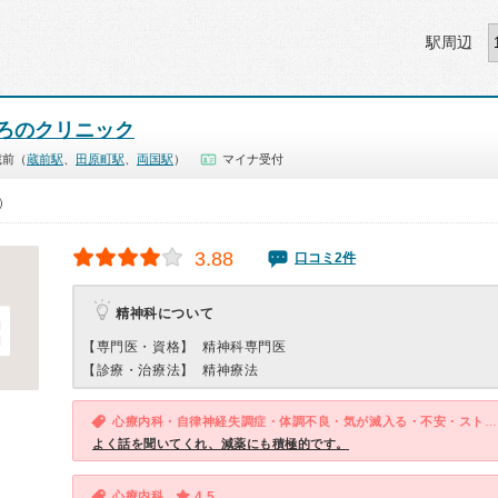
駅周辺
ろのクリニック
蔵前（
蔵前駅
、
田原町駅
、
両国駅
）
マイナ受付
0）
3.88
口コミ2件
精神科について
【専門医・資格】
精神科専門医
【診療・治療法】
精神療法
心療内科・自律神経失調症・体調不良・気が滅入る・不安・ストレス
よく話を聞いてくれ、減薬にも積極的です。
心療内科
4.5