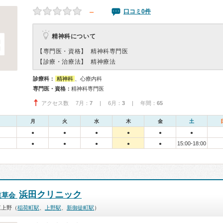
－
口コミ0件
精神科について
【専門医・資格】
精神科専門医
【診療・治療法】
精神療法
診療科：
精神科
、心療内科
専門医・資格：
精神科専門医
アクセス数 7月：
7
| 6月：
3
| 年間：
65
月
火
水
木
金
土
●
●
●
●
●
●
15:00-18:00
●
●
●
●
●
浜田クリニック
道草会
東上野（
稲荷町駅
、
上野駅
、
新御徒町駅
）