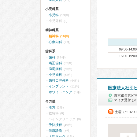
小児科系
小児科
(13件)
小児外科
(0)
精神科系
精神科
(10件)
心療内科
(7件)
09:30-14:00
歯科系
15:00-19:00
歯科
(98件)
矯正歯科
(32件)
歯周病科
(55件)
小児歯科
(52件)
歯科口腔外科
(44件)
インプラント
(11件)
医療法人社団
ホワイトニング
(8件)
東京都台東区
マイナ受付 (ス
その他
漢方
(2件)
土曜（〜16:0
救急科
(0)
ペインクリニック
(0)
予防接種
(49件)
健康診断
(7件)
人間ドック
(1件)