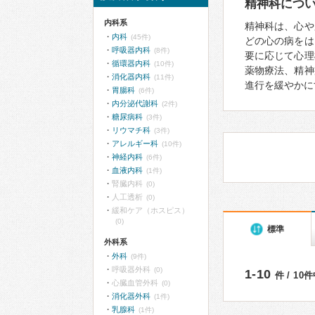
精神科につ
内科系
精神科は、心や
内科
(45件)
どの心の病をは
呼吸器内科
(8件)
要に応じて心理
循環器内科
(10件)
薬物療法、精神
消化器内科
(11件)
進行を緩やかに
胃腸科
(6件)
内分泌代謝科
(2件)
糖尿病科
(3件)
リウマチ科
(3件)
アレルギー科
(10件)
神経内科
(6件)
血液内科
(1件)
腎臓内科
(0)
人工透析
(0)
緩和ケア（ホスピス）
(0)
標準
外科系
外科
(9件)
呼吸器外科
(0)
1-10
件 / 10
心臓血管外科
(0)
消化器外科
(1件)
乳腺科
(1件)