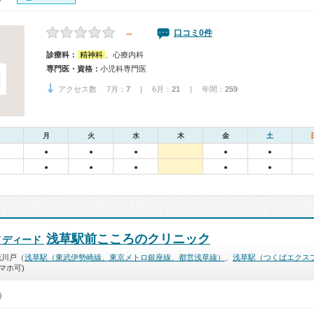
－
口コミ0件
診療科：
精神科
、心療内科
専門医・資格：
小児科専門医
アクセス数 7月：
7
| 6月：
21
| 年間：
259
月
火
水
木
金
土
●
●
●
●
●
●
●
●
●
●
浅草駅前こころのクリニック
メディード
花川戸（
浅草駅（東武伊勢崎線、東京メトロ銀座線、都営浅草線）
、
浅草駅（つくばエクス
マホ可)
0）