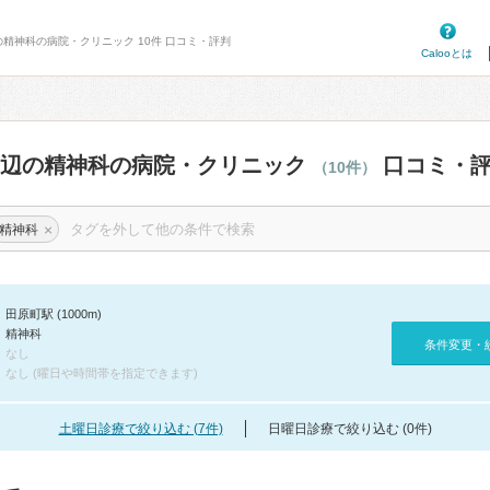
の精神科の病院・クリニック 10件 口コミ・評判
Calooとは
周辺の精神科の病院・クリニック
口コミ・
（10件）
×
精神科
田原町駅 (1000m)
精神科
条件変更・
なし
なし (曜日や時間帯を指定できます)
土曜日診療で絞り込む (7件)
日曜日診療で絞り込む (0件)