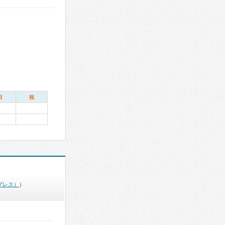
日
祝
プレス）
）