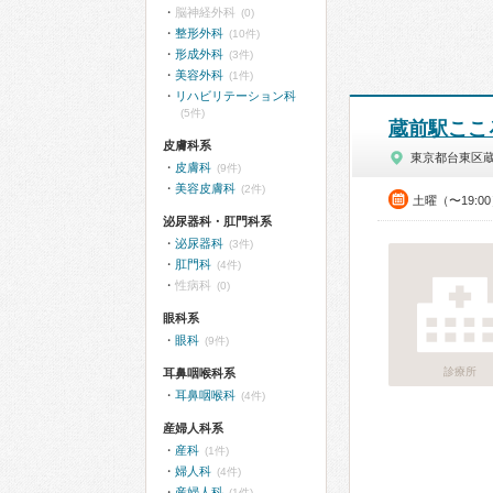
脳神経外科
(0)
整形外科
(10件)
形成外科
(3件)
美容外科
(1件)
リハビリテーション科
(5件)
蔵前駅ここ
皮膚科系
東京都台東区
皮膚科
(9件)
美容皮膚科
(2件)
土曜（〜19:0
泌尿器科・肛門科系
泌尿器科
(3件)
肛門科
(4件)
性病科
(0)
眼科系
眼科
(9件)
診療所
耳鼻咽喉科系
耳鼻咽喉科
(4件)
産婦人科系
産科
(1件)
婦人科
(4件)
産婦人科
(1件)