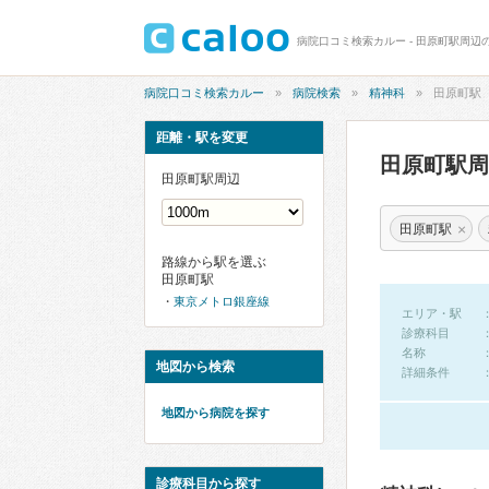
病院口コミ検索カルー - 田原町駅周辺
病院口コミ検索カルー
病院検索
精神科
田原町駅
距離・駅を変更
田原町駅
田原町駅周辺
×
田原町駅
路線から駅を選ぶ
田原町駅
東京メトロ銀座線
エリア・駅
診療科目
名称
地図から検索
詳細条件
地図から病院を探す
診療科目から探す