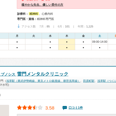
穏やかな先生、優しい受付の方
診療科：
精神科
、心療内科
専門医・資格：
精神科専門医
アクセス数 7月：
85
| 6月：
101
| 年間：
1,125
月
火
水
木
金
土
09:00-14:00
●
●
●
●
●
●
●
●
●
雷門メンタルクリニック
ヒプノシス
雷門（
浅草駅（東武伊勢崎線、東京メトロ銀座線、都営浅草線）
、
田原町駅
、
浅草駅（つく
マホ可)
0）
3.58
口コミ1件