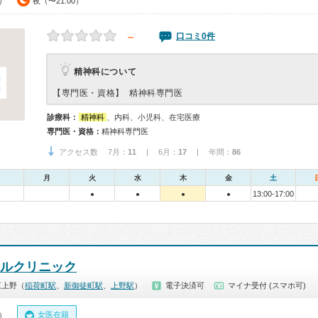
0）
夜（〜21:00）
－
口コミ0件
精神科について
【専門医・資格】
精神科専門医
診療科：
精神科
、内科、小児科、在宅医療
専門医・資格：
精神科専門医
アクセス数 7月：
11
| 6月：
17
| 年間：
86
月
火
水
木
金
土
13:00-17:00
●
●
●
●
タルクリニック
東上野（
稲荷町駅
、
新御徒町駅
、
上野駅
）
電子決済可
マイナ受付 (スマホ可)
女医在籍
0）