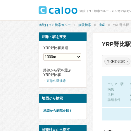
病院口コミ検索カルー - YRP野比駅
病院口コミ検索カルー
病院検索
虫歯
YRP野比駅
距離・駅を変更
YRP野比
YRP野比駅周辺
×
YRP野比駅
路線から駅を選ぶ
YRP野比駅
京急久里浜線
エリア・駅
病気
名称
地図から検索
詳細条件
地図から病院を探す
診療科目から探す