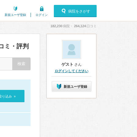
病院をさがす
新規ユーザ登録
ログイン
182,230
病院・
264,124
口コミ
コミ・評判
ゲスト
さん
ログインしてください
新規ユーザ登録
絞り込み »