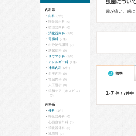
虫歯につい
内科系
歯が痛い、歯に
内科
(7件)
呼吸器内科
(0)
循環器内科
(0)
消化器内科
(1件)
胃腸科
(2件)
内分泌代謝科
(0)
糖尿病科
(0)
リウマチ科
(1件)
アレルギー科
(1件)
神経内科
(2件)
標準
血液内科
(0)
腎臓内科
(0)
人工透析
(0)
緩和ケア（ホスピス）
1-7
件 / 7件中
(0)
外科系
外科
(1件)
呼吸器外科
(0)
心臓血管外科
(0)
消化器外科
(0)
乳腺科
(0)