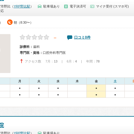
賀市野比（
YRP野比駅
）
駐車場あり
電子決済可
マイナ受付 (スマホ可)
対応
0）
朝（8:30〜）
－
口コミ0件
診療科：
歯科
専門医・資格：
口腔外科専門医
アクセス数 7月：
13
| 6月：
4
| 年間：
78
月
火
水
木
金
土
●
●
●
●
●
●
●
●
●
●
院
賀市野比（
YRP野比駅
）
駐車場あり