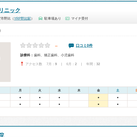
リニック
賀市野比（
YRP野比駅
）
駐車場あり
マイナ受付
0）
－
口コミ0件
診療科：
歯科、矯正歯科、小児歯科
アクセス数 7月：
9
| 6月：
2
| 年間：
32
月
火
水
木
金
土
●
●
●
●
●
●
●
●
●
●
院