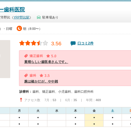
ー歯科医院
賀市野比（
YRP野比駅
）
駐車場あり
0）・日曜
朝（8:00〜）
3.56
口コミ2件
矯正歯科
5.0
素晴らしい歯医者さんです。
歯科
3.5
腕は確かだが、やや雑
診療科：
歯科、矯正歯科、小児歯科、歯科口腔外科
アクセス数 7月：
53
| 6月：
35
| 年間：
469
月
火
水
木
金
土
●
●
●
●
●
●
●
●
●
●