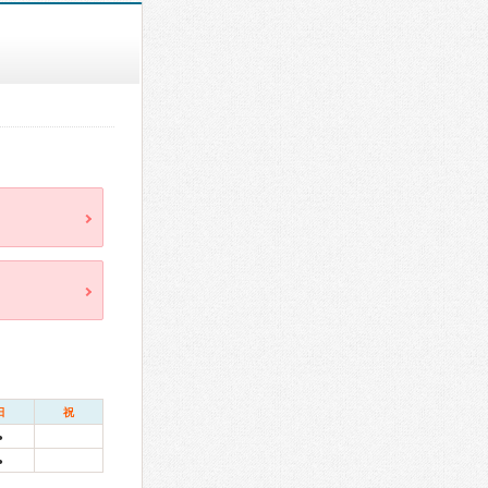
日
祝
●
●