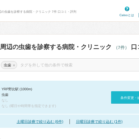
周辺の虫歯を診察する病院・クリニック 7件 口コミ・評判
Calooとは
駅周辺の虫歯を診察する病院・クリニック
口
（7件）
×
虫歯
YRP野比駅 (1000m)
虫歯
条件変更・
なし
なし (曜日や時間帯を指定できます)
土曜日診療で絞り込む (6件)
日曜日診療で絞り込む (1件)