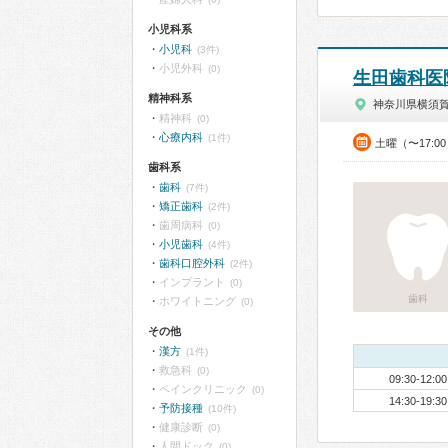
小児科系
小児科
(3件)
小児外科
(0)
生田歯科医
精神科系
神奈川県横須
精神科
(0)
心療内科
(1件)
土曜（〜17:0
歯科系
歯科
(7件)
矯正歯科
(2件)
歯周病科
(0)
小児歯科
(4件)
歯科口腔外科
(2件)
インプラント
(0)
歯科
ホワイトニング
(0)
その他
漢方
(1件)
救急科
(0)
09:30-12:00
ペインクリニック
(0)
14:30-19:30
予防接種
(10件)
健康診断
(0)
人間ドック
(0)