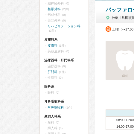
脳神経外科
(0)
バッファロ
整形外科
(2件)
形成外科
(0)
神奈川県横須
美容外科
(0)
リハビリテーション科
土曜（〜17:0
(3件)
皮膚科系
皮膚科
(1件)
美容皮膚科
(0)
泌尿器科・肛門科系
泌尿器科
(0)
肛門科
(1件)
歯科
性病科
(0)
眼科系
眼科
(0)
耳鼻咽喉科系
耳鼻咽喉科
(1件)
産婦人科系
08:00-12:00
産科
(0)
14:00-17:00
婦人科
(0)
産婦人科
(0)