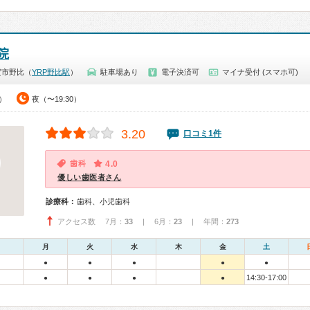
院
賀市野比（
YRP野比駅
）
駐車場あり
電子決済可
マイナ受付 (スマホ可)
0）
夜（〜19:30）
3.20
口コミ1件
歯科
4.0
優しい歯医者さん
診療科：
歯科、小児歯科
アクセス数 7月：
33
| 6月：
23
| 年間：
273
月
火
水
木
金
土
●
●
●
●
●
14:30-17:00
●
●
●
●