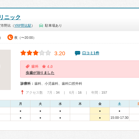
リニック
賀市野比（
YRP野比駅
）
駐車場あり
0）
夜（〜20:00）
3.20
口コミ1件
歯科
4.0
虫歯が治りました
診療科：
歯科、小児歯科、歯科口腔外科
アクセス数 7月：
34
| 6月：
16
| 年間：
157
月
火
水
木
金
土
●
●
●
●
●
15:00-17:30
●
●
●
●