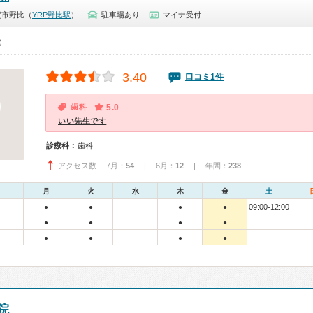
賀市野比（
YRP野比駅
）
駐車場あり
マイナ受付
0）
3.40
口コミ1件
歯科
5.0
いい先生です
診療科：
歯科
アクセス数 7月：
54
| 6月：
12
| 年間：
238
月
火
水
木
金
土
09:00-12:00
●
●
●
●
●
●
●
●
●
●
●
●
院