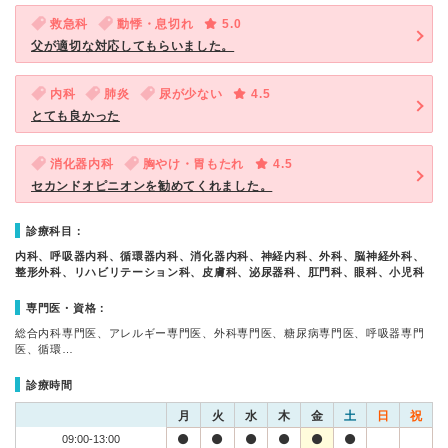
救急科
動悸・息切れ
5.0
父が適切な対応してもらいました。
内科
肺炎
尿が少ない
4.5
とても良かった
消化器内科
胸やけ・胃もたれ
4.5
セカンドオピニオンを勧めてくれました。
診療科目：
内科、呼吸器内科、循環器内科、消化器内科、神経内科、外科、脳神経外科、
整形外科、リハビリテーション科、皮膚科、泌尿器科、肛門科、眼科、小児科
専門医・資格：
総合内科専門医、アレルギー専門医、外科専門医、糖尿病専門医、呼吸器専門
医、循環…
診療時間
月
火
水
木
金
土
日
祝
09:00-13:00