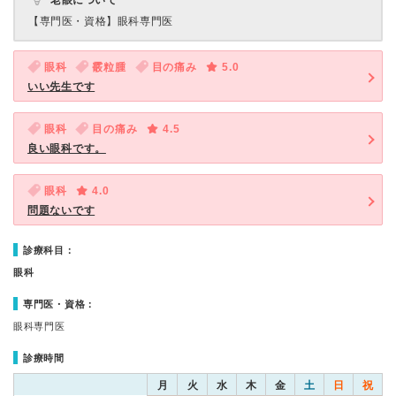
老眼について
【専門医・資格】
眼科専門医
眼科
霰粒腫
目の痛み
5.0
いい先生です
眼科
目の痛み
4.5
良い眼科です。
眼科
4.0
問題ないです
診療科目：
眼科
専門医・資格：
眼科専門医
診療時間
月
火
水
木
金
土
日
祝