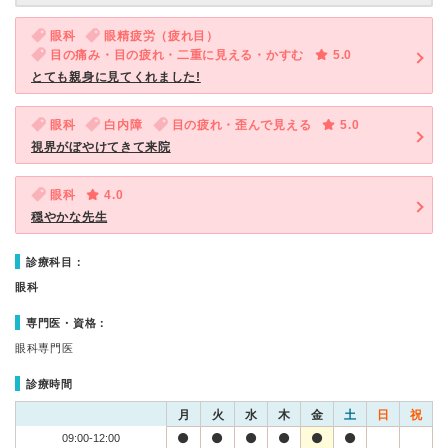
眼科
眼精疲労（疲れ目）
目の痛み・目の疲れ・二重に見える・かすむ
5.0
とても親身に見てくれました!
眼科
白内障
目の疲れ・歪んで見える
5.0
視界がぼやけてきて来院
眼科
4.0
穏やかな先生
診療科目：
眼科
専門医・資格：
眼科専門医
診療時間
月
火
水
木
金
土
日
祝
09:00-12:00