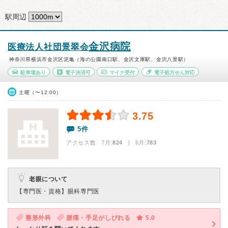
駅周辺
金沢病院
医療法人社団景翠会
神奈川県横浜市金沢区泥亀（海の公園南口駅、金沢文庫駅、金沢八景駅）
駐車場あり
電子決済可
マイナ受付
電子処方せん対応
土曜（〜12:00）
3.75
5件
アクセス数 7月:
824
| 6月:
783
老眼について
【専門医・資格】
眼科専門医
整形外科
腰痛・手足がしびれる
5.0