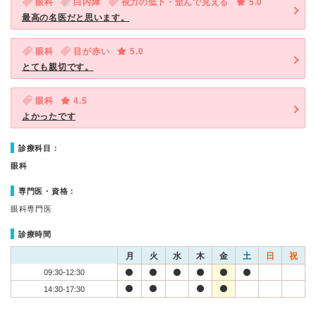
眼科
白内障
視力の低下・歪んで見える
5.0
最高の名医だと思います。
眼科
目が赤い
5.0
とても親切です。
眼科
4.5
よかったです
診療科目：
眼科
専門医・資格：
眼科専門医
診療時間
月
火
水
木
金
土
日
祝
09:30-12:30
14:30-17:30