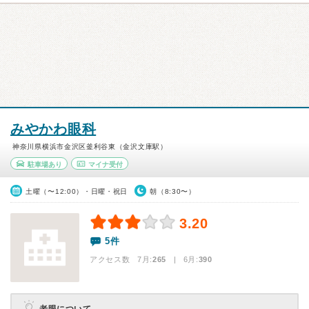
みやかわ眼科
神奈川県横浜市金沢区釜利谷東（金沢文庫駅）
駐車場あり
マイナ受付
土曜（〜12:00）・日曜・祝日
朝（8:30〜）
3.20
5件
アクセス数 7月:
265
| 6月:
390