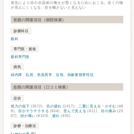
老化により目の水晶体の働きが悪くなるためにおこる。近くの物
が見えにくくなる、目を離さないと見えない
老眼の関連項目（病院検索）
診療科目
眼科
専門医・資格
眼科専門医
病気
緑内障
、
乱視
、
色覚異常
、
近視
、
加齢黄斑変性症
老眼の関連項目（口コミ検索）
症状
視力の低下
(3072)、
目の疲れ
(1417)、
二重に見える・かすむ
(48
9)、
目がチラチラする
(634)、
歪んで見える
(411)、
目の痛み
(23
07)、
頭が痛い
(6103)、
疲れ
(455)
診療・治療法
レーシック
(5)