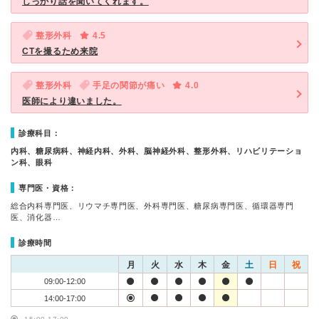
しっかり話を聞いてくれます。
整形外科
4.5
CTを撮るため来院
整形外科
手足の関節が痛い
4.0
医師により違いました。
診療科目：
内科、糖尿病科、神経内科、外科、脳神経外科、整形外科、リハビリテーショ
ン科、眼科
専門医・資格：
総合内科専門医、リウマチ専門医、外科専門医、糖尿病専門医、循環器専門
医、消化器…
診療時間
月
火
水
木
金
土
日
祝
09:00-12:00
14:00-17:00