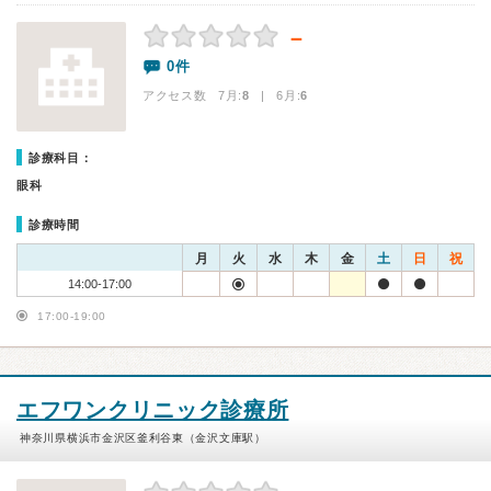
－
0件
アクセス数 7月:
8
| 6月:
6
診療科目：
眼科
診療時間
月
火
水
木
金
土
日
祝
14:00-17:00
17:00-19:00
エフワンクリニック診療所
神奈川県横浜市金沢区釜利谷東（金沢文庫駅）