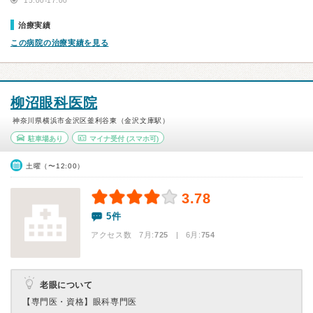
15:00-17:00
治療実績
この病院の治療実績を見る
柳沼眼科医院
神奈川県横浜市金沢区釜利谷東（金沢文庫駅）
駐車場あり
マイナ受付
(スマホ可)
土曜（〜12:00）
3.78
5件
アクセス数 7月:
725
| 6月:
754
老眼について
【専門医・資格】
眼科専門医