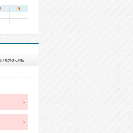
日
祝
電子処方せん対応