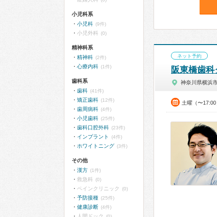
小児科系
小児科
(9件)
小児外科
(0)
精神科系
ネット予約
精神科
(2件)
心療内科
(1件)
阪東橋歯科
歯科系
神奈川県横浜
歯科
(41件)
矯正歯科
(12件)
土曜（〜17:0
歯周病科
(4件)
小児歯科
(25件)
歯科口腔外科
(23件)
インプラント
(4件)
ホワイトニング
(3件)
その他
漢方
(1件)
救急科
(0)
ペインクリニック
(0)
予防接種
(25件)
健康診断
(4件)
人間ドック
(0)