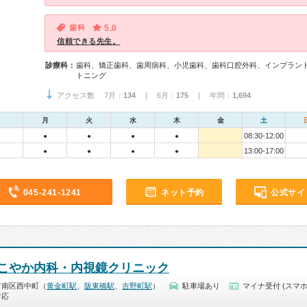
歯科
5.0
信頼できる先生。
診療科：
歯科、矯正歯科、歯周病科、小児歯科、歯科口腔外科、インプラン
トニング
アクセス数 7月：
134
| 6月：
175
| 年間：
1,694
月
火
水
木
金
土
08:30-12:00
●
●
●
●
13:00-17:00
●
●
●
●
045-241-1241
ネット予約
公式サイ
こやか内科・内視鏡クリニック
市南区西中町（
黄金町駅
、
阪東橋駅
、
吉野町駅
）
駐車場あり
マイナ受付 (スマホ
対応