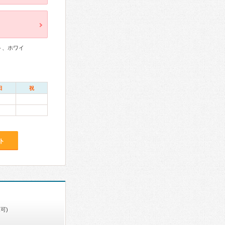
ト、ホワイ
日
祝
ト
可)