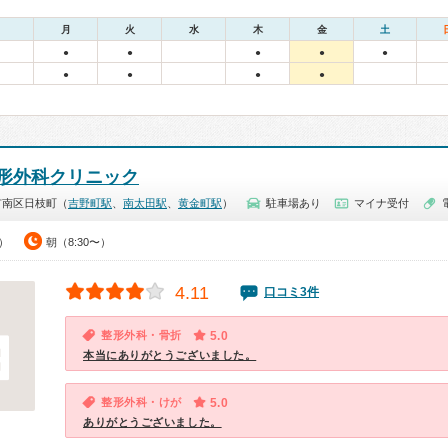
月
火
水
木
金
土
●
●
●
●
●
●
●
●
●
形外科クリニック
市南区日枝町（
吉野町駅
、
南太田駅
、
黄金町駅
）
駐車場あり
マイナ受付
0）
朝（8:30〜）
4.11
口コミ3件
整形外科・骨折
5.0
本当にありがとうございました。
整形外科・けが
5.0
ありがとうございました。