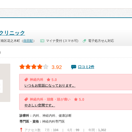
クリニック
市南区花之木町（
蒔田駅
）
マイナ受付 (スマホ可)
電子処方せん対応
0）
3.92
口コミ2件
神経内科
5.0
いつもお世話になっております。
神経内科・頭痛・頭が痛い
5.0
やさしい空間です。
診療科：
内科、神経内科、健康診断
専門医・資格：
神経内科専門医
アクセス数 7月：
104
| 6月：
99
| 年間：
1,302