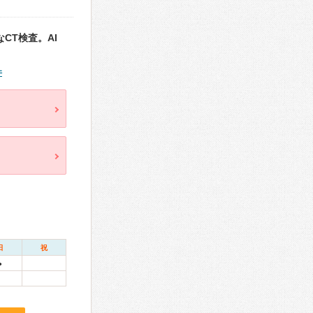
CT検査。AI
件
日
祝
●