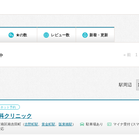
★の数
レビュー数
新着・更新
« 前
1
件中
駅周辺
ネット予約
科クリニック
市南区南吉田町（
吉野町駅
、
黄金町駅
、
阪東橋駅
）
駐車場あり
マイナ受付 (スマ
対応