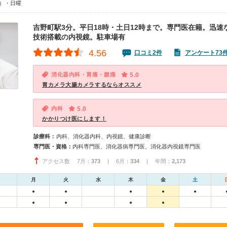
0）・日曜
吉野町駅3分。平日18時・土日12時まで。専門医在籍。迅速な
技術搭載の内視鏡。駐車場有
4.56
口コミ2件
アンケート73
消化器内科・胃痛・腹痛
5.0
胃カメラ大腸カメラするならオススメ
内科
5.0
かかりつけ医にします！
診療科：
内科、消化器内科、内視鏡、健康診断
専門医・資格：
内科専門医、消化器病専門医、消化器内視鏡専門医
アクセス数 7月：
373
| 6月：
334
| 年間：
2,173
月
火
水
木
金
土
●
●
●
●
●
●
●
●
●