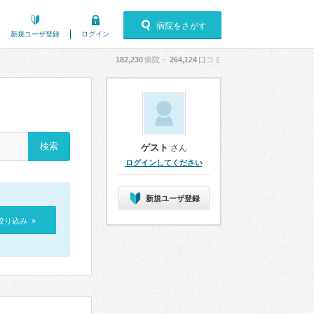
病院をさがす
新規ユーザ登録
ログイン
182,230
病院・
264,124
口コミ
ゲスト
さん
ログインしてください
新規ユーザ登録
絞り込み »