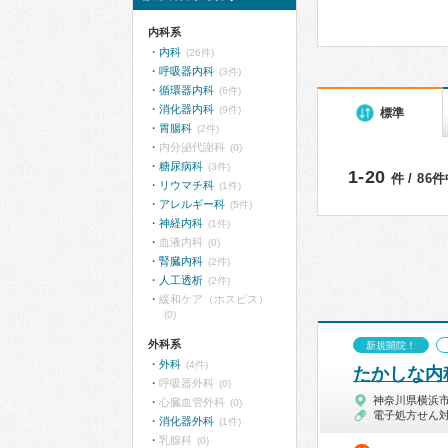
内科系
内科
(26件)
呼吸器内科
(3件)
循環器内科
(6件)
消化器内科
(9件)
標準
胃腸科
(2件)
内分泌代謝科
(0)
糖尿病科
(3件)
1-20
件 / 86
リウマチ科
(1件)
アレルギー科
(5件)
神経内科
(1件)
血液内科
(0)
腎臓内科
(2件)
人工透析
(2件)
緩和ケア（ホスピス）
(0)
外科系
新規開院！
外科
(4件)
たかしな内
呼吸器外科
(0)
神奈川県横浜
心臓血管外科
(0)
電子処方せん
消化器外科
(1件)
乳腺科
(0)