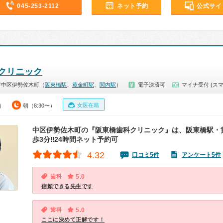
045-253-2112
ネット予約
公式サイ
クリニック
市中区伊勢佐木町（
阪東橋駅
、
黄金町駅
、
関内駅
）
電子決済可
マイナ受付 (スマ
女医在籍
0）
朝（8:30〜）
中区伊勢佐木町の『阪東橋歯科クリニック』は、阪東橋駅・
歩3分‼24時間ネット予約可
4.32
口コミ5件
アンケート5件
歯科
5.0
信頼できる先生です
歯科
5.0
ここに決めて正解です！