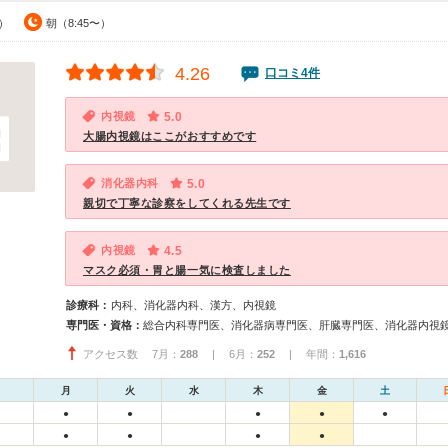
0）
朝（8:45〜）
4.26
口コミ4件
内視鏡
5.0
大腸内視鏡はここがおすすめです
消化器内科
5.0
親切で丁寧な診察をしてくれる先生です
内視鏡
4.5
マスク必須・胃と腸一気に検査しました
診療科：
内科、消化器内科、漢方、内視鏡
専門医・資格：
アクセス数 7月：
288
| 6月：
252
| 年間：
1,616
月
火
水
木
金
土
●
●
●
●
●
●
●
●
●