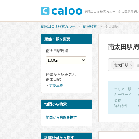
病院口コミ検索カルー - 南太田駅周辺
病院口コミ検索カルー
病院検索
南太田駅
距離・駅を変更
南太田駅
南太田駅周辺
×
南太田駅
路線から駅を選ぶ
南太田駅
京急本線
エリア・駅
キーワード
名称
地図から検索
詳細条件
地図から病院を探す
診療科目から探す