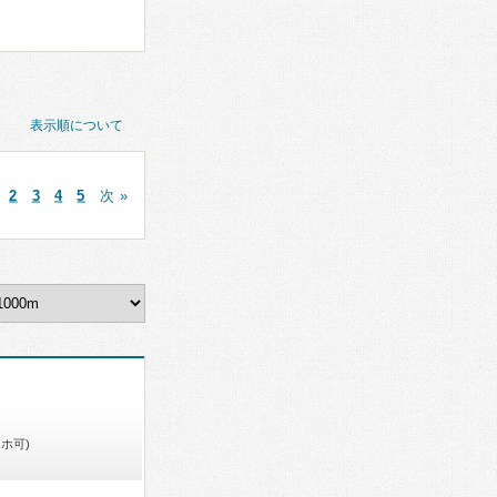
表示順について
2
3
4
5
次 »
ホ可)