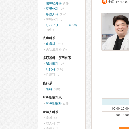
土曜（〜12:0
脳神経外科
(1件)
整形外科
(7件)
形成外科
(2件)
美容外科
(0)
リハビリテーション科
(9件)
皮膚科系
皮膚科
(8件)
美容皮膚科
(0)
泌尿器科・肛門科系
泌尿器科
(2件)
肛門科
(1件)
性病科
(0)
眼科系
眼科
(2件)
耳鼻咽喉科系
耳鼻咽喉科
(2件)
09:00-12:00
産婦人科系
15:00-18:00
産科
(0)
婦人科
(0)
産婦人科
(0)