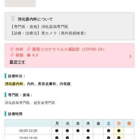
消化器内科について
【専門医・資格】
消化器病専門医
【診療・治療法】
胃カメラ（胃内視鏡検査）
内科
新型コロナウイルス感染症（COVID-19）
発熱
4.0
親切です
診療科目：
消化器内科
、内科、美容皮膚科、内視鏡
専門医・資格：
消化器病専門医、超音波専門医
診療時間
月
火
水
木
金
土
日
祝
09:00-12:30
15:00-18:30