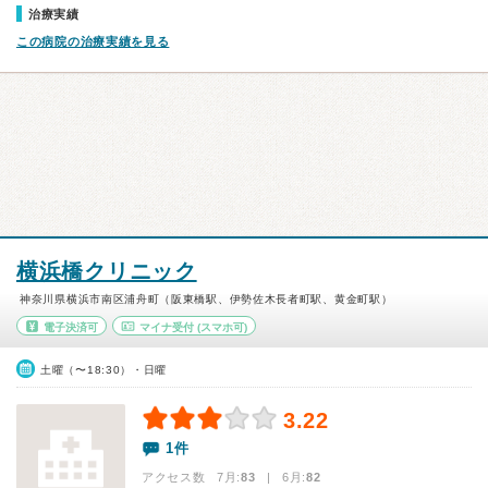
治療実績
この病院の治療実績を見る
横浜橋クリニック
神奈川県横浜市南区浦舟町（阪東橋駅、伊勢佐木長者町駅、黄金町駅）
電子決済可
マイナ受付
(スマホ可)
土曜（〜18:30）・日曜
3.22
1件
アクセス数 7月:
83
| 6月:
82