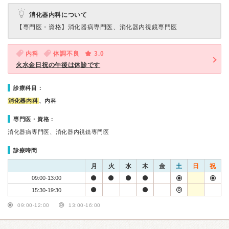
消化器内科について
【専門医・資格】
消化器病専門医、消化器内視鏡専門医
内科
体調不良
3.0
火水金日祝の午後は休診です
診療科目：
消化器内科
、内科
専門医・資格：
消化器病専門医、消化器内視鏡専門医
診療時間
月
火
水
木
金
土
日
祝
09:00-13:00
15:30-19:30
09:00-12:00
13:00-16:00