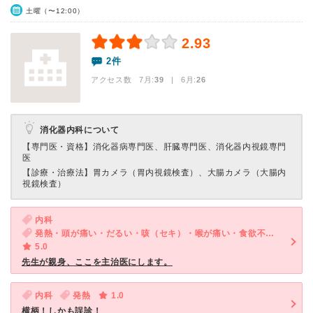
土曜（〜12:00）
2.93
2件
アクセス数 7月:
39
| 6月:
26
消化器内科について
【専門医・資格】
消化器病専門医、肝臓専門医、消化器内視鏡専門
医
【診療・治療法】
胃カメラ（胃内視鏡検査）、大腸カメラ（大腸内
視鏡検査）
内科
発熱・頭が痛い・だるい・咳（セキ）・喉が痛い・食欲不振・体調不良
5.0
先生が親身、ここを主治医にします。
内科
発熱
1.0
横柄！しかも誤診！