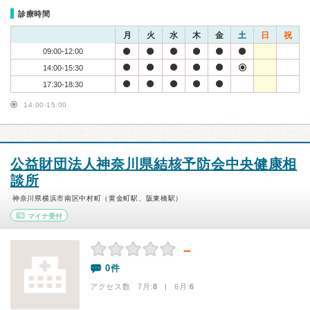
診療時間
月
火
水
木
金
土
日
祝
09:00-12:00
14:00-15:30
17:30-18:30
14:00-15:00
公益財団法人神奈川県結核予防会中央健康相
談所
神奈川県横浜市南区中村町（黄金町駅、阪東橋駅）
マイナ受付
－
0件
アクセス数 7月:
8
| 6月:
6