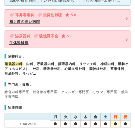
高齢の母が通院していた別の病院から、こちらの病院への紹介状を頂き、 一ヶ月強にわたり、入院、治療、手術をして頂きました。 主治医の入江先生をはじめチームドクターの方々、お世話になった看護師の方々の
耳鼻咽喉科
突発性難聴
5.0
満足度の高い病院
泌尿器科
慢性腎不全
5.0
生体腎移植
診療科目：
消化器内科
、内科、呼吸器内科、循環器内科、リウマチ科、神経内科、緩和ケ
ア（ホスピス）、外科、呼吸器外科、心臓血管外科、脳神経外科、整形外科、
形成外科、リハビ…
専門医・資格：
総合内科専門医、総合診療専門医、アレルギー専門医、リウマチ専門医、感染
症専門医…
診療時間
月
火
水
木
金
土
日
祝
00:00-24:00