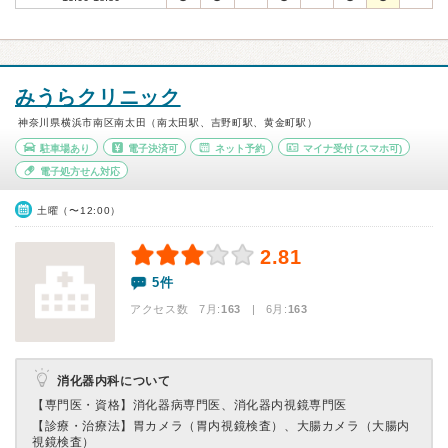
みうらクリニック
神奈川県横浜市南区南太田（南太田駅、吉野町駅、黄金町駅）
駐車場あり
電子決済可
ネット予約
マイナ受付
(スマホ可)
電子処方せん対応
土曜（〜12:00）
2.81
5件
アクセス数 7月:
163
| 6月:
163
消化器内科について
【専門医・資格】
消化器病専門医、消化器内視鏡専門医
【診療・治療法】
胃カメラ（胃内視鏡検査）、大腸カメラ（大腸内
視鏡検査）