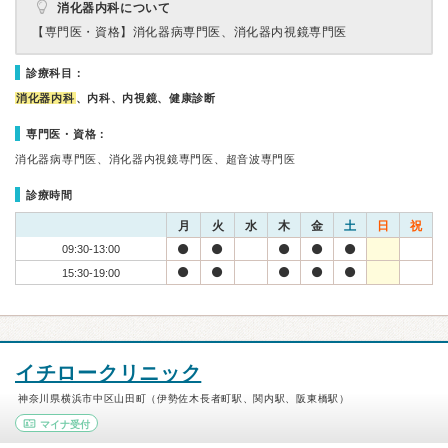
消化器内科について
【専門医・資格】
消化器病専門医、消化器内視鏡専門医
診療科目：
消化器内科
、内科、内視鏡、健康診断
専門医・資格：
消化器病専門医、消化器内視鏡専門医、超音波専門医
診療時間
月
火
水
木
金
土
日
祝
09:30-13:00
15:30-19:00
イチロークリニック
神奈川県横浜市中区山田町（伊勢佐木長者町駅、関内駅、阪東橋駅）
マイナ受付