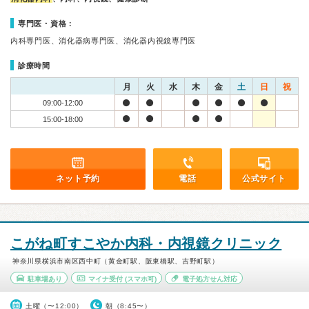
専門医・資格：
内科専門医、消化器病専門医、消化器内視鏡専門医
診療時間
月
火
水
木
金
土
日
祝
09:00-12:00
15:00-18:00
ネット予約
電話
公式サイト
こがね町すこやか内科・内視鏡クリニック
神奈川県横浜市南区西中町（黄金町駅、阪東橋駅、吉野町駅）
駐車場あり
マイナ受付
(スマホ可)
電子処方せん対応
土曜（〜12:00）
朝（8:45〜）