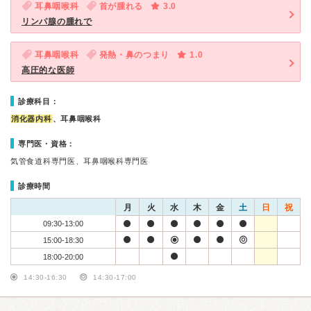
耳鼻咽喉科
首が腫れる
3.0
リンパ腺の腫れで
耳鼻咽喉科
発熱・鼻のつまり
1.0
高圧的な医師
診療科目：
消化器内科
、耳鼻咽喉科
専門医・資格：
気管食道科専門医、耳鼻咽喉科専門医
診療時間
月
火
水
木
金
土
日
祝
09:30-13:00
15:00-18:30
18:00-20:00
14:30-16:30
14:30-17:00