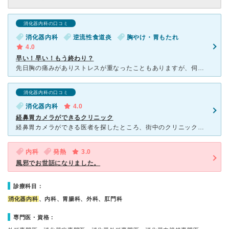
消化器内科の口コミ
消化器内科
逆流性食道炎
胸やけ・胃もたれ
4.0
早い！早い！もう終わり？
先日胸の痛みがありストレスが重なったこともありますが、伺いました。以前に別の病院で「逆流性食道炎」を治療していましたが、良くなったと先生に言われホットしたのも束の間、大酒が祟ったのでしょうか？？？
消化器内科の口コミ
消化器内科
4.0
経鼻胃カメラができるクリニック
経鼻胃カメラができる医者を探したところ、街中のクリニックですが経鼻胃カメラが出来るためここに行くようになりました。初回は血液検査に行く必要があり、２回目からは電話予約のみで検査を受けることができます。
内科
発熱
3.0
風邪でお世話になりました。
診療科目：
消化器内科
、内科、胃腸科、外科、肛門科
専門医・資格：