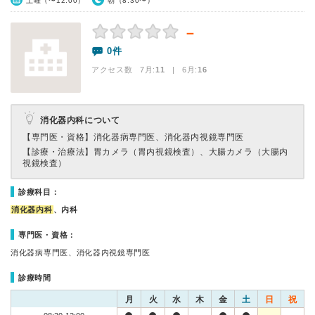
土曜（〜12:00）
朝（8:30〜）
－
0件
アクセス数 7月:
11
| 6月:
16
消化器内科について
【専門医・資格】
消化器病専門医、消化器内視鏡専門医
【診療・治療法】
胃カメラ（胃内視鏡検査）、大腸カメラ（大腸内
視鏡検査）
診療科目：
消化器内科
、内科
専門医・資格：
消化器病専門医、消化器内視鏡専門医
診療時間
月
火
水
木
金
土
日
祝