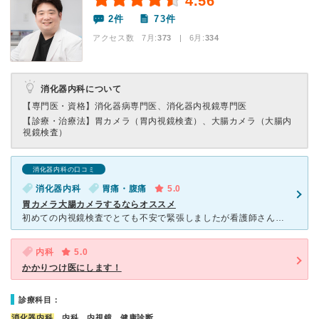
4.56
2件
73件
アクセス数 7月:
373
| 6月:
334
消化器内科について
【専門医・資格】
消化器病専門医、消化器内視鏡専門医
【診療・治療法】
胃カメラ（胃内視鏡検査）、大腸カメラ（大腸内
視鏡検査）
消化器内科の口コミ
消化器内科
胃痛・腹痛
5.0
胃カメラ大腸カメラするならオススメ
初めての内視鏡検査でとても不安で緊張しましたが看護師さんの優しい声掛けに安心できて好きな音楽も流してくれます。音楽が流れてウトウトと麻酔であっという間に検査が終わっていました。何の痛みもなく目覚めまし
内科
5.0
かかりつけ医にします！
診療科目：
消化器内科
、内科、内視鏡、健康診断