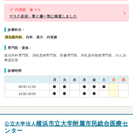
内視鏡
4.5
マスク必須・胃と腸一気に検査しました
診療科目：
消化器内科
、内科、漢方、内視鏡
専門医・資格：
総合内科専門医、消化器病専門医、肝臓専門医、消化器内視鏡専門医、がん治
療認定医
診療時間
月
火
水
木
金
土
日
祝
08:45-12:00
14:00-18:00
横浜市立大学附属市民総合医療セ
公立大学法人
ンター