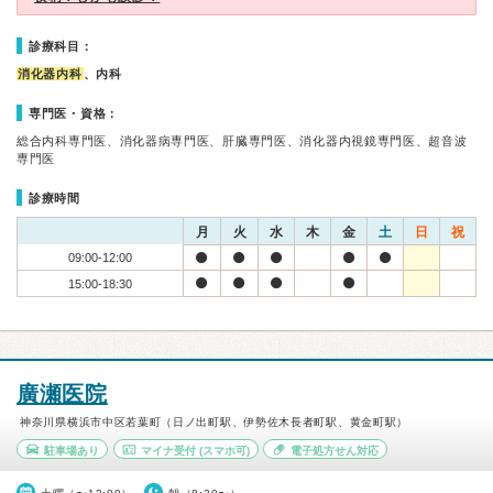
診療科目：
消化器内科
、内科
専門医・資格：
総合内科専門医、消化器病専門医、肝臓専門医、消化器内視鏡専門医、超音波
専門医
診療時間
月
火
水
木
金
土
日
祝
09:00-12:00
15:00-18:30
廣瀬医院
神奈川県横浜市中区若葉町（日ノ出町駅、伊勢佐木長者町駅、黄金町駅）
駐車場あり
マイナ受付
(スマホ可)
電子処方せん対応