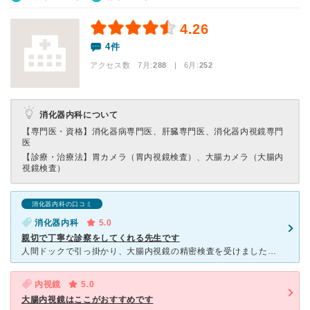
4.26
4件
アクセス数 7月:
288
| 6月:
252
消化器内科について
【専門医・資格】
消化器病専門医、肝臓専門医、消化器内視鏡専門
医
【診療・治療法】
胃カメラ（胃内視鏡検査）、大腸カメラ（大腸内
視鏡検査）
消化器内科の口コミ
消化器内科
5.0
親切で丁寧な診察をしてくれる先生です
人間ドックで引っ掛かり、大腸内視鏡の精密検査を受けました。 最初の診察から先生の丁寧な診察に始まり、看護師さんから検査当日の朝からやるべきこと（腸内を洗浄する下剤みたいな飲料の飲み方とか）をこれまた
内視鏡
5.0
大腸内視鏡はここがおすすめです