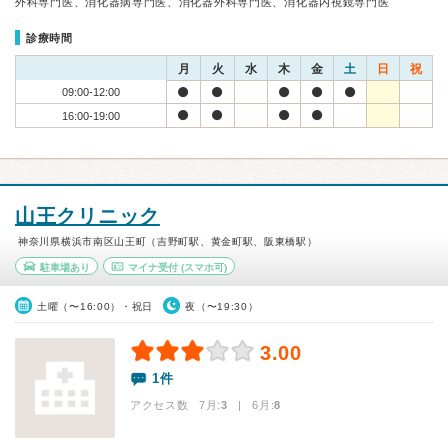
外科専門医、消化器病専門医、消化器外科専門医、消化器内視鏡専門医
診療時間
月
火
水
木
金
土
日
祝
09:00-12:00
16:00-19:00
山王クリニック
神奈川県横浜市南区山王町（吉野町駅、黄金町駅、阪東橋駅）
駐車場あり
マイナ受付
(スマホ可)
土曜（〜16:00）・祝日
夜（〜19:30）
3.00
1件
アクセス数 7月:
3
| 6月:
8