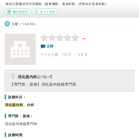
神奈川県横浜市中区曙町（阪東橋駅、黄金町駅、伊勢佐木長者町駅）
電子決済可
ネット予約
土曜（〜18:00）
－
0件
アクセス数 7月:
7
| 6月:
3
消化器内科について
【専門医・資格】
消化器内視鏡専門医
診療科目：
消化器内科
、内科
専門医・資格：
消化器内視鏡専門医
診療時間