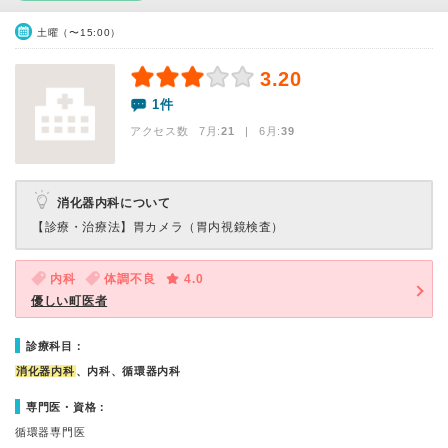
土曜（〜15:00）
3.20
1件
アクセス数 7月:
21
| 6月:
39
消化器内科について
【診療・治療法】
胃カメラ（胃内視鏡検査）
内科
体調不良
4.0
優しい町医者
診療科目：
消化器内科
、内科、循環器内科
専門医・資格：
循環器専門医