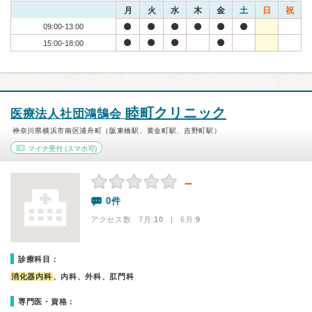
月
火
水
木
金
土
日
祝
09:00-13:00
15:00-18:00
睦町クリニック
医療法人社団鴻鵠会
神奈川県横浜市南区浦舟町（阪東橋駅、黄金町駅、吉野町駅）
マイナ受付
(スマホ可)
－
0件
アクセス数 7月:
10
| 6月:
9
診療科目：
消化器内科
、内科、外科、肛門科
専門医・資格：