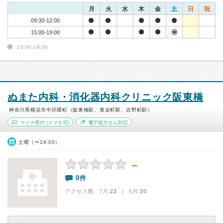
月
火
水
木
金
土
日
祝
09:30-12:00
15:00-19:00
15:00-18:00
ぬまた内科・消化器内科クリニック阪東橋
神奈川県横浜市中区曙町（阪東橋駅、黄金町駅、吉野町駅）
マイナ受付
(スマホ可)
電子処方せん対応
土曜（〜19:00）
－
0件
アクセス数 7月:
22
| 6月:
20