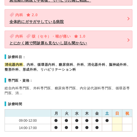
急性期の病院で手術後、リハビリの為に転院。
内科
2.0
全体的にガサガサしている病院
内科
咳（セキ）・喉が痛い
1.0
とにかく雑で問診票も見ないし話も聞かない
診療科目：
消化器内科
、内科、循環器内科、糖尿病科、外科、消化器外科、脳神経外科、
整形外科、形成外科、リハビリテーション科
専門医・資格：
総合内科専門医、外科専門医、糖尿病専門医、内分泌代謝科専門医、循環器専
門医、消…
診療時間
月
火
水
木
金
土
日
祝
09:00-12:00
14:00-17:00