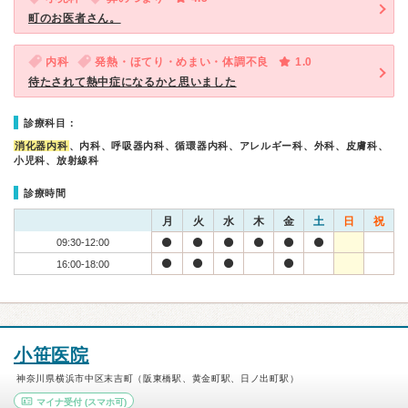
町のお医者さん。
内科
発熱・ほてり・めまい・体調不良
1.0
待たされて熱中症になるかと思いました
診療科目：
消化器内科
、内科、呼吸器内科、循環器内科、アレルギー科、外科、皮膚科、
小児科、放射線科
診療時間
月
火
水
木
金
土
日
祝
09:30-12:00
16:00-18:00
小笹医院
神奈川県横浜市中区末吉町（阪東橋駅、黄金町駅、日ノ出町駅）
マイナ受付
(スマホ可)