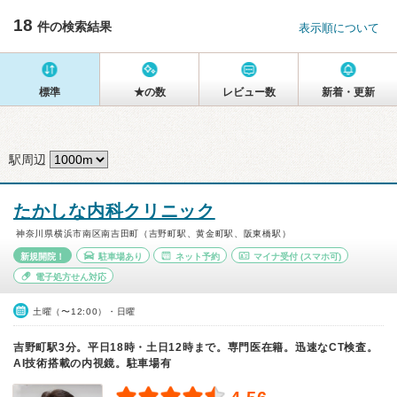
18
件の検索結果
表示順について
標準
★の数
レビュー数
新着・更新
駅周辺
たかしな内科クリニック
神奈川県横浜市南区南吉田町（吉野町駅、黄金町駅、阪東橋駅）
新規開院！
駐車場あり
ネット予約
マイナ受付
(スマホ可)
電子処方せん対応
土曜（〜12:00）・日曜
吉野町駅3分。平日18時・土日12時まで。専門医在籍。迅速なCT検査。
AI技術搭載の内視鏡。駐車場有