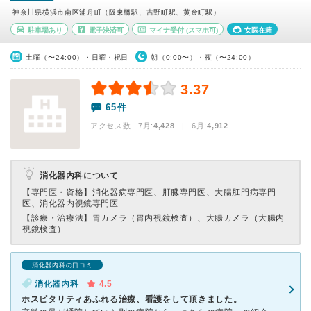
神奈川県横浜市南区浦舟町（阪東橋駅、吉野町駅、黄金町駅）
駐車場あり
電子決済可
マイナ受付
(スマホ可)
女医在籍
土曜（〜24:00）・日曜・祝日
朝（0:00〜）・夜（〜24:00）
3.37
65件
アクセス数 7月:
4,428
| 6月:
4,912
消化器内科について
【専門医・資格】
消化器病専門医、肝臓専門医、大腸肛門病専門
医、消化器内視鏡専門医
【診療・治療法】
胃カメラ（胃内視鏡検査）、大腸カメラ（大腸内
視鏡検査）
消化器内科の口コミ
消化器内科
4.5
ホスピタリティあふれる治療、看護をして頂きました。