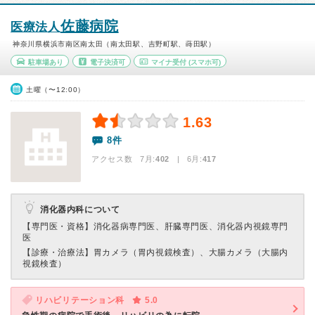
佐藤病院
医療法人
神奈川県横浜市南区南太田（南太田駅、吉野町駅、蒔田駅）
駐車場あり
電子決済可
マイナ受付
(スマホ可)
土曜（〜12:00）
1.63
8件
アクセス数 7月:
402
| 6月:
417
消化器内科について
【専門医・資格】
消化器病専門医、肝臓専門医、消化器内視鏡専門
医
【診療・治療法】
胃カメラ（胃内視鏡検査）、大腸カメラ（大腸内
視鏡検査）
リハビリテーション科
5.0