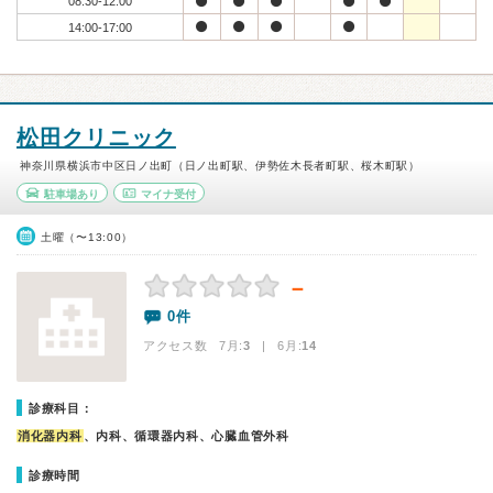
08:30-12:00
14:00-17:00
松田クリニック
神奈川県横浜市中区日ノ出町（日ノ出町駅、伊勢佐木長者町駅、桜木町駅）
駐車場あり
マイナ受付
土曜（〜13:00）
－
0件
アクセス数 7月:
3
| 6月:
14
診療科目：
消化器内科
、内科、循環器内科、心臓血管外科
診療時間