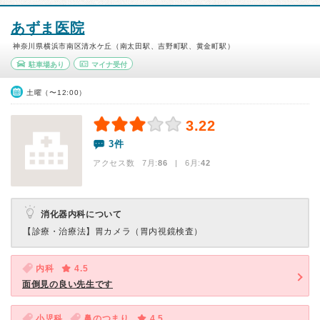
あずま医院
神奈川県横浜市南区清水ケ丘（南太田駅、吉野町駅、黄金町駅）
駐車場あり
マイナ受付
土曜（〜12:00）
3.22
3件
アクセス数 7月:
86
| 6月:
42
消化器内科について
【診療・治療法】
胃カメラ（胃内視鏡検査）
内科
4.5
面倒見の良い先生です
小児科
鼻のつまり
4.5