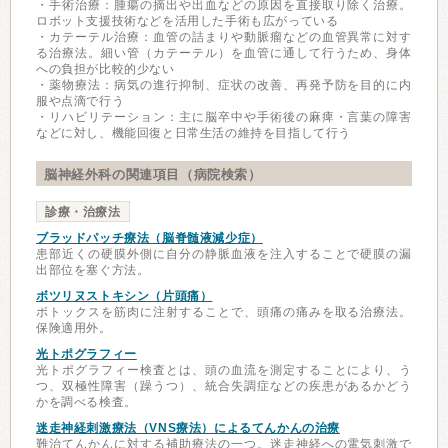
・手術治療：腫瘍の摘出や出血などの原因を直接取り除く治療。
ロボット支援技術などを活用した手術も広がっている
・カテーテル治療：血管の詰まりや動脈瘤などの血管異常に対す
る治療法。細い管（カテーテル）を血管に通して行うため、身体
への負担が比較的少ない
・薬物療法：病気の進行抑制、症状の改善、再発予防を目的に内
服や点滴で行う
・リハビリテーション：主に脳卒中や手術後の麻痺・言葉の障害
などに対し、機能回復と日常生活の維持を目指して行う
脳神経外科の関連項目（病院検索）
診療・治療法
ブラッドパッチ療法（脳脊髄液減少症）
患部近くの硬膜外側に自分の静脈血液を注入することで硬膜の漏
出部位を塞ぐ方法。
ボツリヌストキシン（片頭痛）
ボトックスを筋肉に注射することで、頭痛の痛みを取る治療法。
保険適用外。
光トポグラフィー
光トポグラフィー検査とは、頭の血流を測定することにより、う
つ、双極性障害（躁うつ）、統合失調症などの疾患があるかどう
かを調べる検査。
迷走神経刺激療法（VNS療法）によるてんかんの治療
難治てんかんに対する補助療法の一つ。迷走神経への電気刺激で