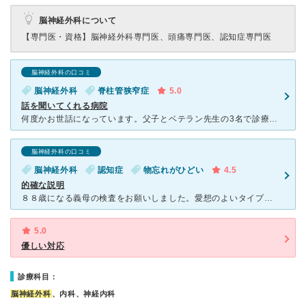
脳神経外科について
【専門医・資格】
脳神経外科専門医、頭痛専門医、認知症専門医
脳神経外科の口コミ
脳神経外科
脊柱管狭窄症
5.0
話を聞いてくれる病院
何度かお世話になっています。父子とベテラン先生の3名で診療しており、どの先生もきちんと原因や対応策などを説明してくださる素晴らしい先生達です。 昨今はパソコンの画面だけを見て薬を処方する医師が多い中
脳神経外科の口コミ
脳神経外科
認知症
物忘れがひどい
4.5
的確な説明
８８歳になる義母の検査をお願いしました。愛想のよいタイプの先生ではありませんが、説明は的確であり信頼できる医師だと感じました。 患者数も多く、忙しい様子でしたが、待ち時間はそんなにありませんでした。
5.0
優しい対応
診療科目：
脳神経外科
、内科、神経内科