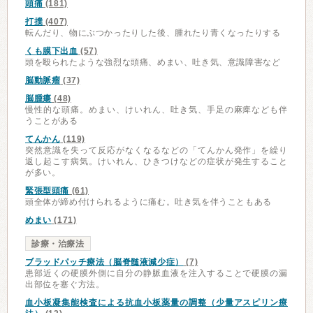
頭痛
(181)
打撲
(407)
転んだり、物にぶつかったりした後、腫れたり青くなったりする
くも膜下出血
(57)
頭を殴られたような強烈な頭痛、めまい、吐き気、意識障害など
脳動脈瘤
(37)
脳腫瘍
(48)
慢性的な頭痛。めまい、けいれん、吐き気、手足の麻痺なども伴
うことがある
てんかん
(119)
突然意識を失って反応がなくなるなどの「てんかん発作」を繰り
返し起こす病気。けいれん、ひきつけなどの症状が発生すること
が多い。
緊張型頭痛
(61)
頭全体が締め付けられるように痛む。吐き気を伴うこともある
めまい
(171)
診療・治療法
ブラッドパッチ療法（脳脊髄液減少症）
(7)
患部近くの硬膜外側に自分の静脈血液を注入することで硬膜の漏
出部位を塞ぐ方法。
血小板凝集能検査による抗血小板薬量の調整（少量アスピリン療