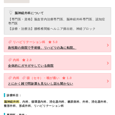
脳神経外科について
【専門医・資格】
脳血管内治療専門医、脳神経外科専門医、認知症
専門医
【診療・治療法】
腰椎椎間板ヘルニア摘出術、神経ブロック
リハビリテーション科
5.0
急性期の病院で手術後、リハビリの為に転院。
内科
2.0
全体的にガサガサしている病院
内科
咳（セキ）・喉が痛い
1.0
とにかく雑で問診票も見ないし話も聞かない
診療科目：
脳神経外科
、内科、循環器内科、消化器内科、糖尿病科、外科、消化器外科、
整形外科、形成外科、リハビリテーション科