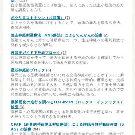
法）
(12)
血小板凝集能装置により検査し、個人にあった抗血小板薬の処方
量を調整する方法。
ボツリヌストキシン（片頭痛）
(7)
ボトックスを筋肉に注射することで、頭痛の痛みを取る治療法。
保険適用外。
迷走神経刺激療法（VNS療法）によるてんかんの治療
(2)
難治てんかんに対する補助療法の一つ。迷走神経への電気刺激で
発作を減少させる治療法。
超音波ガイド下神経ブロック
(1)
超音波装置を使って、痛みを伝達する神経の場所を確認してから
局所的に麻酔薬を注入して痛みを鎮める方法。
星状神経節ブロック
(5)
喉元にある星状神経節といわれる交換神経の集まるポイントに麻
酔薬を注射し、痛みの原因となる神経を一時的に麻痺させ、交感
神経を緩める治療法である。 自然治癒力を高め、上半身全般の痛
みをブロックする効果がある。内耳や脳の血流を良くするので突
発性難聴など痛みの伴わない疾患にも効果がある。
動脈硬化の進行を調べるLOX-index（ロックス・インデックス）
検査
(3)
脳梗塞・心筋梗塞の原因となる動脈硬化の進行状態を調べ、将来
の発症リスクを予測できる血液検査。
CPAP（経鼻的持続陽圧呼吸療法）による睡眠時無呼吸症候群（S
AS）の治療
(94)
主に中等～重症の閉塞型睡眠時無呼吸症候群の治療法。機械で圧