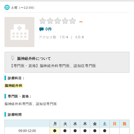
土曜（〜12:00）
－
0件
アクセス数 7月:
4
| 6月:
6
脳神経外科について
【専門医・資格】
脳神経外科専門医、認知症専門医
診療科目：
脳神経外科
専門医・資格：
脳神経外科専門医、認知症専門医
診療時間
月
火
水
木
金
土
日
祝
09:00-12:00