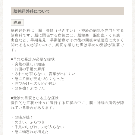
脳神経外科について
詳細
脳神経外科は、脳・脊髄（せきずい）・神経の病気を専門とする
診療科です。脳に関係する病気には、脳梗塞・脳出血・くも膜下
出血など、早期発見・早期治療がその後の回復や後遺症に大きく
関わるものが多いので、異変を感じた際は早めの受診が重要で
す。
■早急な受診が必要な症状
・突然の激しい頭痛
・片側の手足の麻痺
・ろれつが回らない、言葉が出にくい
・急に片側が見えづらくなった
・呼びかけへの反応が鈍い
・頭を強くぶつけた
■受診の目安となる主な症状
慢性的な症状や徐々に進行する症状の中に、脳・神経の病気が隠
れている場合があります。
・頭痛が続く
・めまい、ふらつき
・手足のしびれ、力が入らない
・急に物忘れが増えた