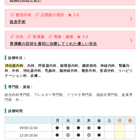
医師の対応が良い
整形外科
足関節の骨折
5.0
抜糸手術
内科
胃潰瘍
胃痛・腹痛
5.0
胃潰瘍の症状を適切に治療してくれた優しい先生
診療科目：
消化器内科
、内科、呼吸器内科、循環器内科、糖尿病科、神経内科、腎臓内
科、外科、消化器外科、乳腺科、脳神経外科、整形外科、形成外科、リハビリ
テーション科、皮膚…
専門医・資格：
総合内科専門医、アレルギー専門医、リウマチ専門医、感染症専門医、血液専
門医、外…
診療時間
月
火
水
木
金
土
日
祝
09:00-11:50
13:30-16:50