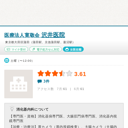
沢井医院
医療法人寛敬会
東京都大田区蒲田（蒲田駅、京急蒲田駅、蓮沼駅）
マイナ受付
電子処方せん対応
女医在籍
土曜（〜12:00）
3.61
3件
アクセス数 7月:
61
| 6月:
61
消化器内科について
【専門医・資格】
消化器病専門医、大腸肛門病専門医、消化器内視
鏡専門医
【診療・治療法】
胃カメラ（胃内視鏡検査）、大腸カメラ（大腸内