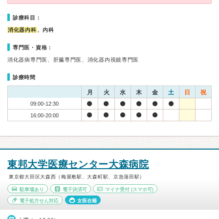
診療科目：
消化器内科
、内科
専門医・資格：
消化器病専門医、肝臓専門医、消化器内視鏡専門医
診療時間
月
火
水
木
金
土
日
祝
09:00-12:30
16:00-20:00
東邦大学医療センター大森病院
東京都大田区大森西（梅屋敷駅、大森町駅、京急蒲田駅）
駐車場あり
電子決済可
マイナ受付
(スマホ可)
電子処方せん対応
女医在籍