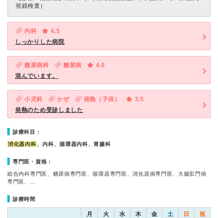
視鏡検査）
内科
4.5
しっかりした病院
糖尿病科
糖尿病
4.0
混んでいます。
小児科
かぜ
発熱（子供）
3.5
発熱のため受診しました
診療科目：
消化器内科
、内科、循環器内科、胃腸科
専門医・資格：
総合内科専門医、糖尿病専門医、循環器専門医、消化器病専門医、大腸肛門病
専門医、…
診療時間
月
火
水
木
金
土
日
祝