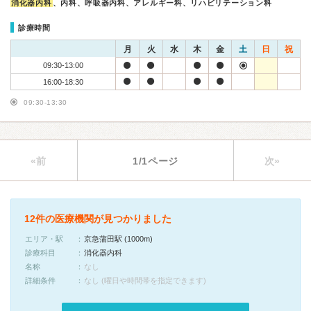
消化器内科
、内科、呼吸器内科、アレルギー科、リハビリテーション科
診療時間
月
火
水
木
金
土
日
祝
09:30-13:00
16:00-18:30
09:30-13:30
«前
1/1ページ
次»
12件の医療機関が見つかりました
エリア・駅
京急蒲田駅 (1000m)
診療科目
消化器内科
名称
なし
詳細条件
なし (曜日や時間帯を指定できます)