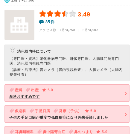
土曜（〜17:00）
3.49
85件
アクセス数 7月:
4,758
| 6月:
4,902
消化器内科について
【専門医・資格】
消化器病専門医、肝臓専門医、大腸肛門病専門
医、消化器内視鏡専門医
【診療・治療法】
胃カメラ（胃内視鏡検査）、大腸カメラ（大腸内
視鏡検査）
産科
出産
5.0
産科おすすめです
救急科
手足口病
発疹（子供）
5.0
子供の手足口病が重度で低血糖症になり外来受診しました
耳鼻咽喉科
鼻中隔弯曲症
鼻のつまり
5.0