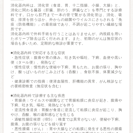
消化器内科は、消化管（食道、胃、十二指腸、小腸、大腸）と、
消化に関わる臓器（肝臓、胆のう、膵臓など）を専門とする診療
科です。口から肛門まで一本の管で繋がる消化管は、消化、吸
収、排泄を担うほか、外からの細菌やウイルスにさらされる「免
疫（防衛機能）」の最前線であり、不調が起こりやすい繊細な場
所です。
消化器内科で外科手術を行うことはありませんが、内視鏡を用い
たポリープ除去は広く行われます。また、初期のがんは無症状の
場合も多いため、定期的な検診が重要です。
■消化器内科で対応する主な症状
・急性症状：腹痛や胃の痛み、吐き気や嘔吐、下痢、血便や黒い
便（タール便）、発熱など
・慢性症状：慢性的な便秘や下痢、胃もたれ、お腹の張り、胸や
け、酸っぱいものがこみ上げる（呑酸）、食欲不振、体重減少な
ど
・健康診断での指摘：便潜血陽性、肝機能の異常、がん検診など
の要精密検査（無症状を含む）
■消化器内科で診療する主な疾患
・胃腸炎：ウイルスや細菌などで胃腸粘膜に炎症が起き、腹痛や
下痢、吐き気、嘔吐、発熱などを伴う
・逆流性食道炎：胃酸が食道に逆流して粘膜に炎症が起こり、胸
やけ、呑酸、喉の違和感などを生じる
・過敏性腸症候群（IBS）：検査では異常がないが、便秘や下痢、
腹痛、お腹の張りなどを繰り返す
・悪性腫瘍（がん）：胃や大腸などの粘膜に発生する悪性の腫瘍