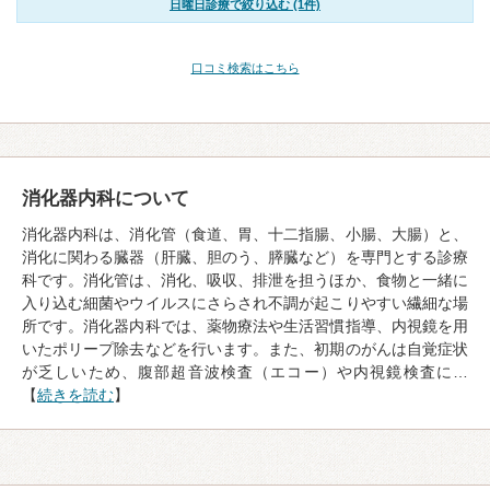
日曜日診療で絞り込む (1件)
口コミ検索はこちら
消化器内科について
消化器内科は、消化管（食道、胃、十二指腸、小腸、大腸）と、
消化に関わる臓器（肝臓、胆のう、膵臓など）を専門とする診療
科です。消化管は、消化、吸収、排泄を担うほか、食物と一緒に
入り込む細菌やウイルスにさらされ不調が起こりやすい繊細な場
所です。消化器内科では、薬物療法や生活習慣指導、内視鏡を用
いたポリープ除去などを行います。また、初期のがんは自覚症状
が乏しいため、腹部超音波検査（エコー）や内視鏡検査に…
【
続きを読む
】