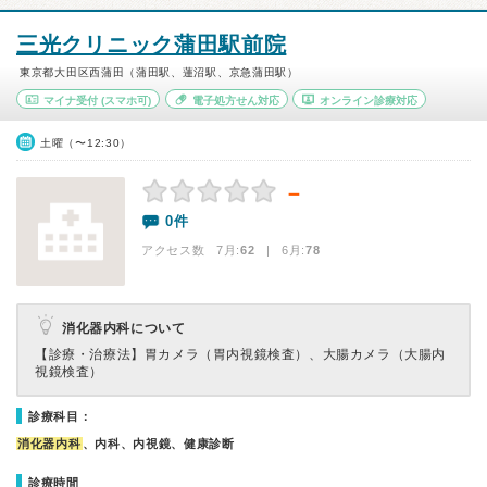
三光クリニック蒲田駅前院
東京都大田区西蒲田（蒲田駅、蓮沼駅、京急蒲田駅）
マイナ受付
(スマホ可)
電子処方せん対応
オンライン診療対応
土曜（〜12:30）
－
0件
アクセス数 7月:
62
| 6月:
78
消化器内科について
【診療・治療法】
胃カメラ（胃内視鏡検査）、大腸カメラ（大腸内
視鏡検査）
診療科目：
消化器内科
、内科、内視鏡、健康診断
診療時間