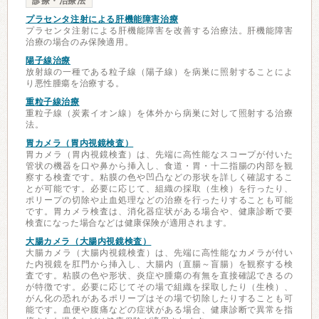
診療・治療法
プラセンタ注射による肝機能障害治療
プラセンタ注射による肝機能障害を改善する治療法。肝機能障害
治療の場合のみ保険適用。
陽子線治療
放射線の一種である粒子線（陽子線）を病巣に照射することによ
り悪性腫瘍を治療する。
重粒子線治療
重粒子線（炭素イオン線）を体外から病巣に対して照射する治療
法。
胃カメラ（胃内視鏡検査）
胃カメラ（胃内視鏡検査）は、先端に高性能なスコープが付いた
管状の機器を口や鼻から挿入し、食道・胃・十二指腸の内部を観
察する検査です。粘膜の色や凹凸などの形状を詳しく確認するこ
とが可能です。必要に応じて、組織の採取（生検）を行ったり、
ポリープの切除や止血処理などの治療を行ったりすることも可能
です。胃カメラ検査は、消化器症状がある場合や、健康診断で要
検査になった場合などは健康保険が適用されます。
大腸カメラ（大腸内視鏡検査）
大腸カメラ（大腸内視鏡検査）は、先端に高性能なカメラが付い
た内視鏡を肛門から挿入し、大腸内（直腸～盲腸）を観察する検
査です。粘膜の色や形状、炎症や腫瘍の有無を直接確認できるの
が特徴です。必要に応じてその場で組織を採取したり（生検）、
がん化の恐れがあるポリープはその場で切除したりすることも可
能です。血便や腹痛などの症状がある場合、健康診断で異常を指