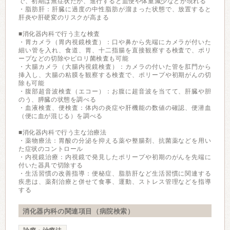
で、初期は無症状だが、進行すると血便や体重減少などが現れる
・脂肪肝：肝臓に過度の中性脂肪が溜まった状態で、放置すると
肝炎や肝硬変のリスクが高まる
■消化器内科で行う主な検査
・胃カメラ（胃内視鏡検査）：口や鼻から先端にカメラが付いた
細い管を入れ、食道、胃、十二指腸を直接観察する検査で、ポリ
ープなどの切除やピロリ菌検査も可能
・大腸カメラ（大腸内視鏡検査）：カメラの付いた管を肛門から
挿入し、大腸の粘膜を観察する検査で、ポリープや初期がんの切
除も可能
・腹部超音波検査（エコー）：お腹に超音波を当てて、肝臓や胆
のう、膵臓の状態を調べる
・血液検査、便検査：体内の炎症や肝機能の数値の確認、便潜血
（便に血が混じる）を調べる
■消化器内科で行う主な治療法
・薬物療法：胃酸の分泌を抑える薬や整腸剤、抗菌薬などを用い
た症状のコントロール
・内視鏡治療：内視鏡で発見したポリープや初期のがんを先端に
付いた器具で切除する
・生活習慣の改善指導：便秘症、脂肪肝など生活習慣に関連する
疾患は、薬剤治療と併せて食事、運動、ストレス管理などを指導
する
消化器内科の関連項目（病院検索）