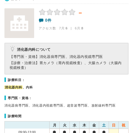
－
0件
アクセス数 7月:
6
| 6月:
8
消化器内科について
【専門医・資格】
消化器病専門医、消化器内視鏡専門医
【診療・治療法】
胃カメラ（胃内視鏡検査）、大腸カメラ（大腸内
視鏡検査）
診療科目：
消化器内科
、内科
専門医・資格：
消化器病専門医、消化器内視鏡専門医、超音波専門医、放射線科専門医
診療時間
月
火
水
木
金
土
日
祝
09:00-13:00