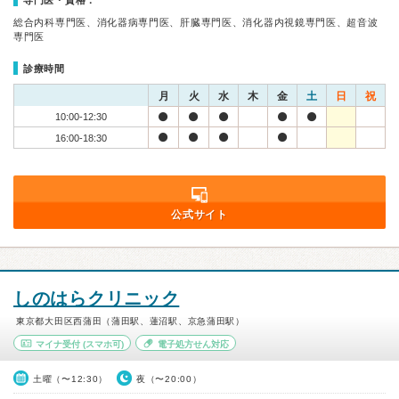
専門医・資格：
総合内科専門医、消化器病専門医、肝臓専門医、消化器内視鏡専門医、超音波
専門医
診療時間
月
火
水
木
金
土
日
祝
10:00-12:30
16:00-18:30
公式サイト
しのはらクリニック
東京都大田区西蒲田（蒲田駅、蓮沼駅、京急蒲田駅）
マイナ受付
(スマホ可)
電子処方せん対応
土曜（〜12:30）
夜（〜20:00）