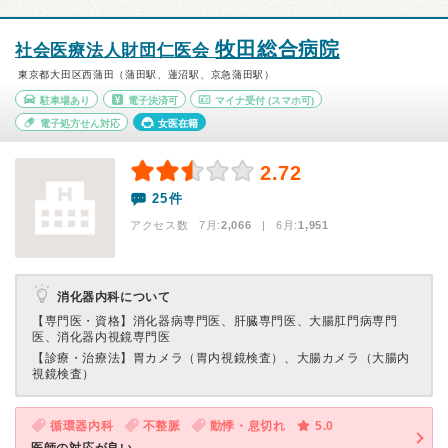
牧田総合病院
社会医療法人財団仁医会
東京都大田区西蒲田（蒲田駅、蓮沼駅、京急蒲田駅）
駐車場あり
電子決済可
マイナ受付
(スマホ可)
電子処方せん対応
女医在籍
2.72
25件
アクセス数 7月:
2,066
| 6月:
1,951
消化器内科について
【専門医・資格】
消化器病専門医、肝臓専門医、大腸肛門病専門
医、消化器内視鏡専門医
【診療・治療法】
胃カメラ（胃内視鏡検査）、大腸カメラ（大腸内
視鏡検査）
循環器内科
不整脈
動悸・息切れ
5.0