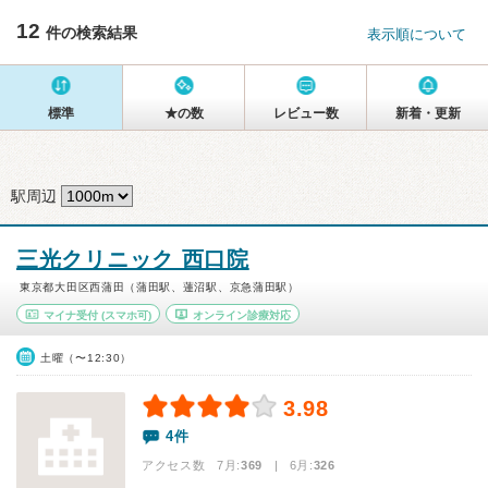
12
件の検索結果
表示順について
標準
★の数
レビュー数
新着・更新
駅周辺
三光クリニック 西口院
東京都大田区西蒲田（蒲田駅、蓮沼駅、京急蒲田駅）
マイナ受付
(スマホ可)
オンライン診療対応
土曜（〜12:30）
3.98
4件
アクセス数 7月:
369
| 6月:
326