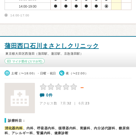
14:00-19:00
14:00-17:00
蒲田西口石川まさとしクリニック
東京都大田区西蒲田（蒲田駅、蓮沼駅、京急蒲田駅）
マイナ受付
(スマホ可)
土曜（〜18:00）・日曜・祝日
夜（〜22:00）
－
0件
アクセス数 7月:
32
| 6月:
23
診療科目：
消化器内科
、内科、呼吸器内科、循環器内科、胃腸科、内分泌代謝科、糖尿病
科、アレルギー科、腎臓内科、健康診断