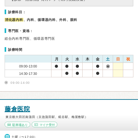
診療科目：
消化器内科
、内科、循環器内科、外科、眼科
専門医・資格：
総合内科専門医、循環器専門医
診療時間
月
火
水
木
金
土
日
祝
09:00-13:00
14:30-17:30
09:00-14:00
藤倉医院
東京都大田区南蒲田（京急蒲田駅、糀谷駅、梅屋敷駅）
駐車場あり
マイナ受付
土曜（〜17:00）