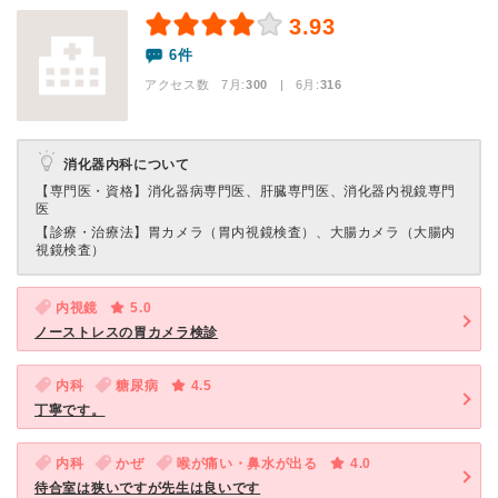
3.93
6件
アクセス数 7月:
300
| 6月:
316
消化器内科について
【専門医・資格】
消化器病専門医、肝臓専門医、消化器内視鏡専門
医
【診療・治療法】
胃カメラ（胃内視鏡検査）、大腸カメラ（大腸内
視鏡検査）
内視鏡
5.0
ノーストレスの胃カメラ検診
内科
糖尿病
4.5
丁寧です。
内科
かぜ
喉が痛い・鼻水が出る
4.0
待合室は狭いですが先生は良いです