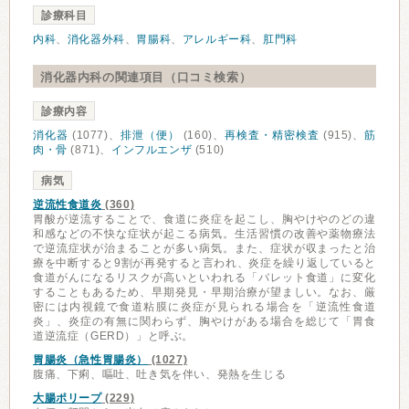
診療科目
内科
、
消化器外科
、
胃腸科
、
アレルギー科
、
肛門科
消化器内科の関連項目（口コミ検索）
診療内容
消化器
(1077)、
排泄（便）
(160)、
再検査・精密検査
(915)、
筋
肉・骨
(871)、
インフルエンザ
(510)
病気
逆流性食道炎
(360)
胃酸が逆流することで、食道に炎症を起こし、胸やけやのどの違
和感などの不快な症状が起こる病気。生活習慣の改善や薬物療法
で逆流症状が治まることが多い病気。また、症状が収まったと治
療を中断すると9割が再発すると言われ、炎症を繰り返していると
食道がんになるリスクが高いといわれる「バレット食道」に変化
することもあるため、早期発見・早期治療が望ましい。なお、厳
密には内視鏡で食道粘膜に炎症が見られる場合を「逆流性食道
炎」、炎症の有無に関わらず、胸やけがある場合を総じて「胃食
道逆流症（GERD）」と呼ぶ。
胃腸炎（急性胃腸炎）
(1027)
腹痛、下痢、嘔吐、吐き気を伴い、発熱を生じる
大腸ポリープ
(229)