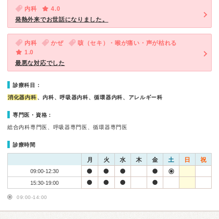
内科
4.0
発熱外来でお世話になりました。
内科
かぜ
咳（セキ）・喉が痛い・声が枯れる
1.0
最悪な対応でした
診療科目：
消化器内科
、内科、呼吸器内科、循環器内科、アレルギー科
専門医・資格：
総合内科専門医、呼吸器専門医、循環器専門医
診療時間
月
火
水
木
金
土
日
祝
09:00-12:30
15:30-19:00
09:00-14:00