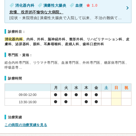
消化器内科
潰瘍性大腸炎
血便
1.0
怠慢、役所的不愉快な大病院。
[症状・来院理由] 潰瘍性大腸炎で入院して以来、 不治の難病て薬処方のために通院中。 [医師の診断・治療法] 入院時の担当医は素晴らしかったが、 その後1年ほどで医師が次々変わり、 今
診療科目：
消化器内科
、内科、外科、脳神経外科、整形外科、リハビリテーション科、皮
膚科、泌尿器科、眼科、耳鼻咽喉科、産婦人科、歯科口腔外科
専門医・資格：
総合内科専門医、リウマチ専門医、血液専門医、外科専門医、糖尿病専門医、
呼吸器専…
診療時間
月
火
水
木
金
土
日
祝
09:00-12:00
13:30-16:00
治療実績
この病院の治療実績を見る