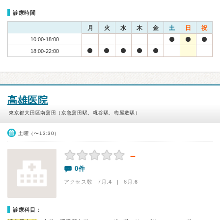
診療時間
月
火
水
木
金
土
日
祝
10:00-18:00
18:00-22:00
高雄医院
東京都大田区南蒲田（京急蒲田駅、糀谷駅、梅屋敷駅）
土曜（〜13:30）
－
0件
アクセス数 7月:
4
| 6月:
6
診療科目：