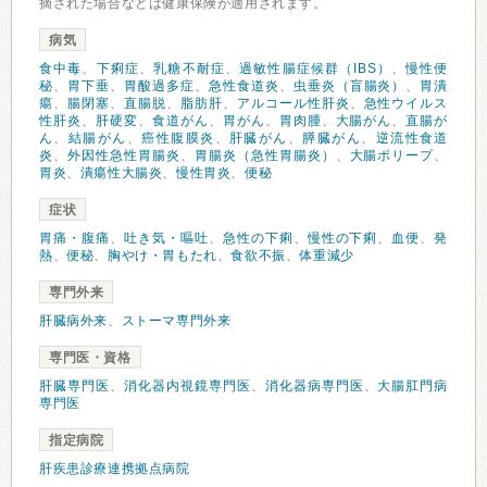
摘された場合などは健康保険が適用されます。
病気
食中毒
、
下痢症
、
乳糖不耐症
、
過敏性腸症候群（IBS）
、
慢性便
秘
、
胃下垂
、
胃酸過多症
、
急性食道炎
、
虫垂炎（盲腸炎）
、
胃潰
瘍
、
腸閉塞
、
直腸脱
、
脂肪肝
、
アルコール性肝炎
、
急性ウイルス
性肝炎
、
肝硬変
、
食道がん
、
胃がん
、
胃肉腫
、
大腸がん
、
直腸が
ん
、
結腸がん
、
癌性腹膜炎
、
肝臓がん
、
膵臓がん
、
逆流性食道
炎
、
外因性急性胃腸炎
、
胃腸炎（急性胃腸炎）
、
大腸ポリープ
、
胃炎
、
潰瘍性大腸炎
、
慢性胃炎
、
便秘
症状
胃痛・腹痛
、
吐き気・嘔吐
、
急性の下痢
、
慢性の下痢
、
血便
、
発
熱
、
便秘
、
胸やけ・胃もたれ
、
食欲不振
、
体重減少
専門外来
肝臓病外来
、
ストーマ専門外来
専門医・資格
肝臓専門医
、
消化器内視鏡専門医
、
消化器病専門医
、
大腸肛門病
専門医
指定病院
肝疾患診療連携拠点病院