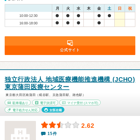
月
火
水
木
金
土
日
祝
10:00-12:30
16:00-18:00
公式サイト
独立行政法人 地域医療機能推進機構 (JCHO)
東京蒲田医療センター
東京都大田区南蒲田（糀谷駅、京急蒲田駅、雑色駅）
駐車場あり
電子決済可
マイナ受付
(スマホ可)
電子処方せん対応
女医在籍
2.62
15件