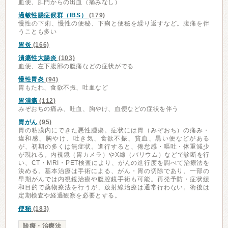
血便、肛門からの出血（痛みなし）
過敏性腸症候群（IBS）
(179)
慢性の下痢、慢性の便秘、下痢と便秘を繰り返すなど。腹痛を伴
うことも多い
胃炎
(166)
潰瘍性大腸炎
(103)
血便、左下腹部の腹痛などの症状がでる
慢性胃炎
(94)
胃もたれ、食欲不振、吐血など
胃潰瘍
(112)
みぞおちの痛み、吐血、胸やけ、血便などの症状を伴う
胃がん
(95)
胃の粘膜内にできた悪性腫瘍。症状には胃（みぞおち）の痛み・
違和感、胸やけ、吐き気、食欲不振、貧血、黒い便などがある
が、初期の多くは無症状。進行すると、倦怠感・嘔吐・体重減少
が現れる。内視鏡（胃カメラ）やX線（バリウム）などで診断を行
い、CT・MRI・PET検査により、がんの進行度を調べて治療法を
決める。基本治療は手術による、がん・胃の切除であり、一部の
早期がんでは内視鏡治療や腹腔鏡手術も可能。再発予防・症状緩
和目的で薬物療法を行うが、放射線治療は通常行わない。術後は
定期検査や経過観察を必要とする。
便秘
(183)
診療・治療法