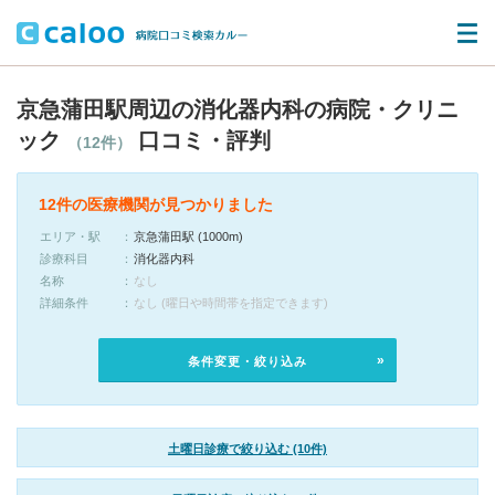
京急蒲田駅周辺の消化器内科の病院・クリニ
ック
口コミ・評判
（12件）
12件の医療機関が見つかりました
エリア・駅
京急蒲田駅 (1000m)
診療科目
消化器内科
名称
なし
詳細条件
なし (曜日や時間帯を指定できます)
条件変更・絞り込み
土曜日診療で絞り込む (10件)