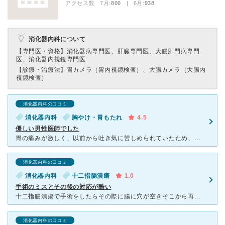
アクセス数 7月:
800
| 6月:
938
消化器内科について
【専門医・資格】
消化器病専門医、肝臓専門医、大腸肛門病専門
医、消化器内視鏡専門医
【診療・治療法】
胃カメラ（胃内視鏡検査）、大腸カメラ（大腸内
視鏡検査）
消化器内科の口コミ
消化器内科
胸やけ・胃もたれ
4.5
優しい男性医師でした
胃の痛みが激しく、以前から吐き気に苦しめられていたため、内科を受診しました。初診で紹介状を持っていなかったため、朝の8時過ぎに病院に行き、番号を呼ばれるのを待っていましたが、2時間ほど番号が呼ばれるこ
消化器内科の口コミ
消化器内科
十二指腸潰瘍
1.0
手術のミスとその後の対応が酷い
十二指腸潰瘍で手術をしたらその際に腸に穴が空きそこから再手術、その後に脳梗塞 手術時は深夜に呼び出すのに本人の意識が戻った際などにはなんの連絡もよこさずこちらから面会に行ったときに知る しかも事
消化器内科の口コミ