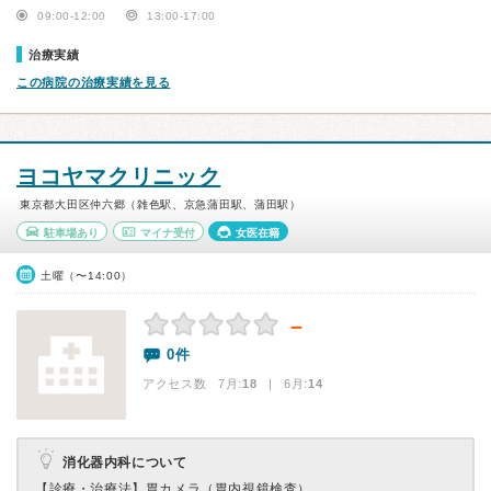
09:00-12:00
13:00-17:00
治療実績
この病院の治療実績を見る
ヨコヤマクリニック
東京都大田区仲六郷（雑色駅、京急蒲田駅、蒲田駅）
駐車場あり
マイナ受付
女医在籍
土曜（〜14:00）
－
0件
アクセス数 7月:
18
| 6月:
14
消化器内科について
【診療・治療法】
胃カメラ（胃内視鏡検査）