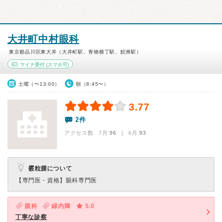
大井町中村眼科
東京都品川区東大井（大井町駅、青物横丁駅、鮫洲駅）
マイナ受付
(スマホ可)
土曜（〜13:00）
朝（8:45〜）
3.77
2件
アクセス数 7月:
96
| 6月:
93
霰粒腫について
【専門医・資格】
眼科専門医
眼科
緑内障
5.0
丁寧な診察