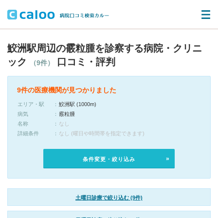
鮫洲駅周辺の霰粒腫を診察する病院・クリニ
ック
口コミ・評判
（9件）
9件の医療機関が見つかりました
エリア・駅
鮫洲駅 (1000m)
病気
霰粒腫
名称
なし
詳細条件
なし (曜日や時間帯を指定できます)
条件変更・絞り込み
土曜日診療で絞り込む (9件)