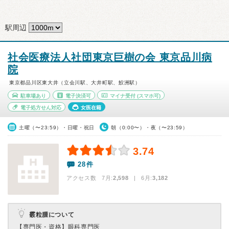
駅周辺
社会医療法人社団東京巨樹の会 東京品川病
院
東京都品川区東大井（立会川駅、大井町駅、鮫洲駅）
駐車場あり
電子決済可
マイナ受付
(スマホ可)
電子処方せん対応
女医在籍
土曜（〜23:59）・日曜・祝日
朝（0:00〜）・夜（〜23:59）
3.74
28件
アクセス数 7月:
2,598
| 6月:
3,182
霰粒腫について
【専門医・資格】
眼科専門医