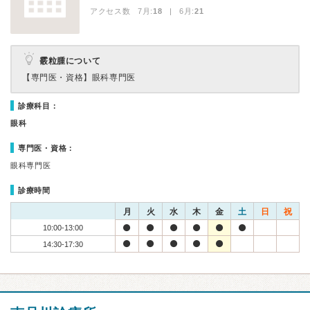
アクセス数 7月:
18
| 6月:
21
霰粒腫について
【専門医・資格】
眼科専門医
診療科目：
眼科
専門医・資格：
眼科専門医
診療時間
月
火
水
木
金
土
日
祝
10:00-13:00
14:30-17:30