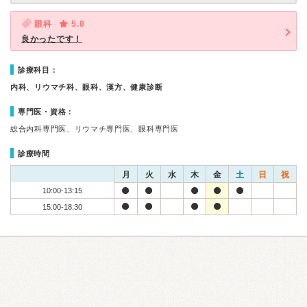
眼科
5.0
良かったです！
診療科目：
内科、リウマチ科、眼科、漢方、健康診断
専門医・資格：
総合内科専門医、リウマチ専門医、眼科専門医
診療時間
月
火
水
木
金
土
日
祝
10:00-13:15
15:00-18:30