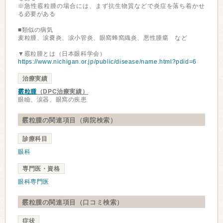
※急性霰粒腫の場合には、まず抗生物質などで炎症を落ち着かせ
る必要がある
■類似の病気
麦粒腫、涙嚢炎、涙小管炎、眼窩蜂窩織炎、悪性腫瘍 など
▼霰粒腫とは（日本眼科学会）
https://www.nichigan.or.jp/public/disease/name.html?pdid=6
治療実績
霰粒腫
（DPC治療実績）
眼瞼、涙器、眼窩の疾患
霰粒腫の関連項目（病院検索）
診療科目
眼科
専門医・資格
眼科専門医
霰粒腫の関連項目（口コミ検索）
症状