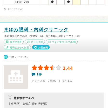
14:00-17:00
09:15-12:45
まゆみ眼科・内科クリニック
東京都品川区南品川（青物横丁駅、大井町駅、品川シーサイド駅）
電子決済可
ネット予約
マイナ受付
(スマホ可)
電子処方せん対応
女医在籍
土曜（〜13:15）
3.44
1件
アクセス数 7月:
97
| 6月:
112
霰粒腫について
【専門医・資格】
眼科専門医