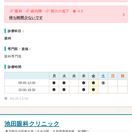
眼科
緑内障
視力の低下
4.5
待ち時間少ないです
診療科目：
眼科
専門医・資格：
眼科専門医
診療時間
月
火
水
木
金
土
日
祝
08:45-12:00
15:00-18:30
08:45-13:00
池田眼科クリニック
東京都品川区南大井（立会川駅、大井競馬場前駅、鮫洲駅）