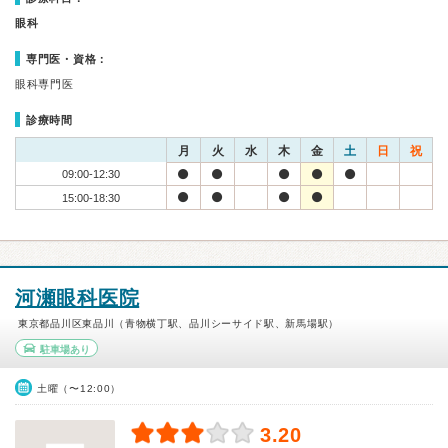
眼科
専門医・資格：
眼科専門医
診療時間
月
火
水
木
金
土
日
祝
09:00-12:30
15:00-18:30
河瀬眼科医院
東京都品川区東品川（青物横丁駅、品川シーサイド駅、新馬場駅）
駐車場あり
土曜（〜12:00）
3.20