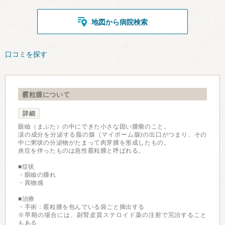
地図から病院検索
口コミを探す
霰粒腫について
詳細
眼瞼（まぶた）の中にできた小さな固い腫瘤のこと。
涙の成分を分泌する脂の腺（マイボーム腺)の出口がつまり、その
中に粥状の分泌物がたまって肉芽腫を形成したもの。
炎症を伴ったものは急性霰粒腫と呼ばれる。
■症状
・眼瞼の腫れ
・異物感
■治療
・手術：霰粒腫を包んでいる袋ごと摘出する
※早期の場合には、副腎皮質ステロイド薬の注射で完治すること
もある