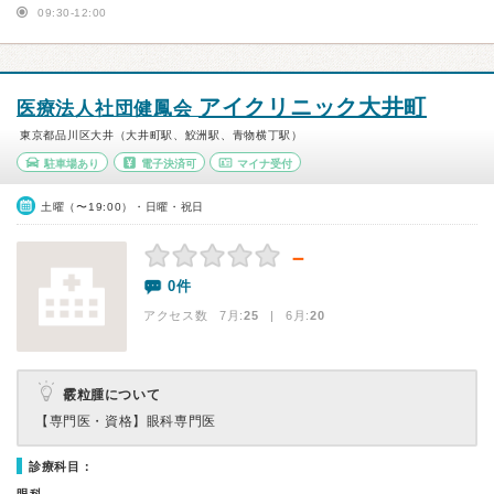
09:30-12:00
アイクリニック大井町
医療法人社団健鳳会
東京都品川区大井（大井町駅、鮫洲駅、青物横丁駅）
駐車場あり
電子決済可
マイナ受付
土曜（〜19:00）・日曜・祝日
－
0件
アクセス数 7月:
25
| 6月:
20
霰粒腫について
【専門医・資格】
眼科専門医
診療科目：