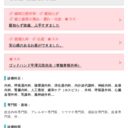
歯科口腔外科
親知らず
歯と歯茎の痛み・腫れ・出血
5.0
親知らず抜歯、上手すぎました
産婦人科
出産
5.0
安心感のあるお産ができました。
5.0
ゴッドハンド平澤元浩先生（脊髄脊椎外科）
診療科目：
内科、呼吸器内科、循環器内科、消化器内科、内分泌代謝科、神経内科、血液
内科、腎臓内科、人工透析、緩和ケア（ホスピス）、外科、呼吸器外科、心臓
血管外科、乳腺科、脳神経外科…
専門医・資格：
総合内科専門医、アレルギー専門医、リウマチ専門医、感染症専門医、血液専
門医、外…
診療時間