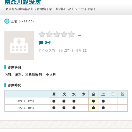
南品川診療所
東京都品川区南品川（青物横丁駅、鮫洲駅、品川シーサイド駅）
土曜（〜18:00）
－
0件
アクセス数 7月:
27
| 6月:
22
診療科目：
内科、眼科、耳鼻咽喉科、小児科
診療時間
月
火
水
木
金
土
日
祝
09:00-12:00
15:00-18:00