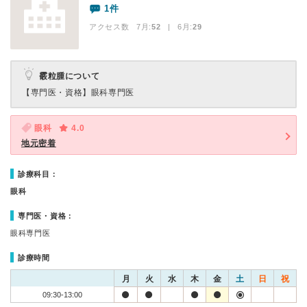
1件
アクセス数 7月:
52
| 6月:
29
霰粒腫について
【専門医・資格】
眼科専門医
眼科
4.0
地元密着
診療科目：
眼科
専門医・資格：
眼科専門医
診療時間
月
火
水
木
金
土
日
祝
09:30-13:00