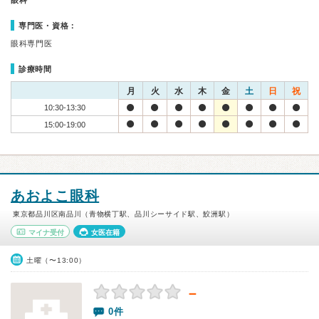
眼科
専門医・資格：
眼科専門医
診療時間
月
火
水
木
金
土
日
祝
10:30-13:30
15:00-19:00
あおよこ眼科
東京都品川区南品川（青物横丁駅、品川シーサイド駅、鮫洲駅）
マイナ受付
女医在籍
土曜（〜13:00）
－
0件