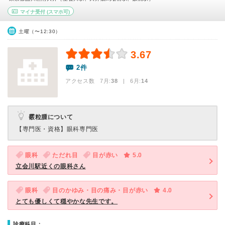
マイナ受付
(スマホ可)
土曜（〜12:30）
3.67
2件
アクセス数 7月:
38
| 6月:
14
霰粒腫について
【専門医・資格】
眼科専門医
眼科
ただれ目
目が赤い
5.0
立会川駅近くの眼科さん
眼科
目のかゆみ・目の痛み・目が赤い
4.0
とても優しくて穏やかな先生です。
診療科目：