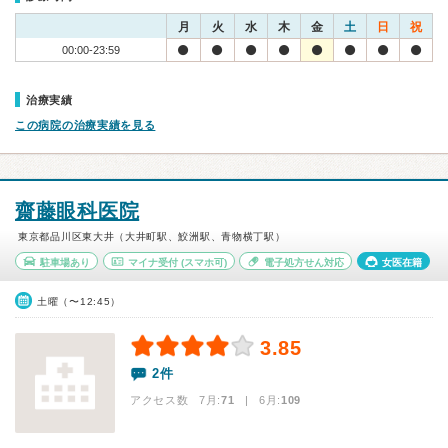
月
火
水
木
金
土
日
祝
00:00-23:59
治療実績
この病院の治療実績を見る
齋藤眼科医院
東京都品川区東大井（大井町駅、鮫洲駅、青物横丁駅）
駐車場あり
マイナ受付
(スマホ可)
電子処方せん対応
女医在籍
土曜（〜12:45）
3.85
2件
アクセス数 7月:
71
| 6月:
109