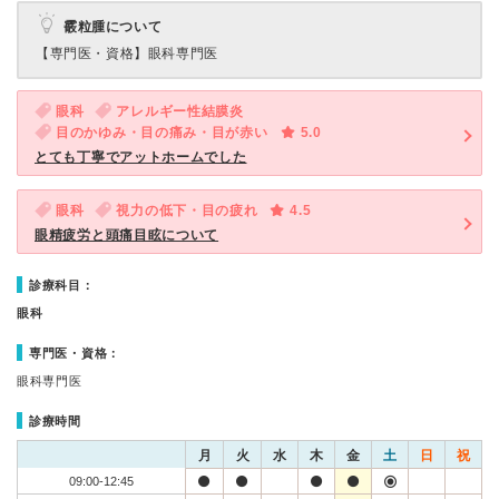
霰粒腫について
【専門医・資格】
眼科専門医
眼科
アレルギー性結膜炎
目のかゆみ・目の痛み・目が赤い
5.0
とても丁寧でアットホームでした
眼科
視力の低下・目の疲れ
4.5
眼精疲労と頭痛目眩について
診療科目：
眼科
専門医・資格：
眼科専門医
診療時間
月
火
水
木
金
土
日
祝
09:00-12:45