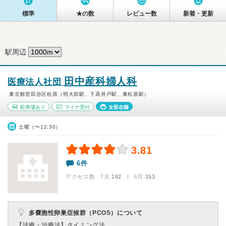
標準
★の数
レビュー数
新着・更新
駅周辺
田中産科婦人科
医療法人社団
東京都世田谷区松原（明大前駅、下高井戸駅、東松原駅）
駐車場あり
マイナ受付
女医在籍
土曜（〜12:30）
3.81
6件
アクセス数 7月:
162
| 6月:
153
多嚢胞性卵巣症候群（PCOS）について
【診療・治療法】
タイミング法