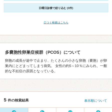
日曜日診療で絞り込む (0件)
口コミ検索はこちら
多嚢胞性卵巣症候群（PCOS）について
卵胞の成⻑が途中で止まり、たくさんの⼩さな卵胞（嚢胞）が卵
巣内にとどまってしまう病気。 女性の約5～10％にみられ、一般
的な不妊症の原因となっている。
5
件の検索結果
表示順について