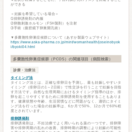
ができる
＜妊娠を希望している場合＞
➀排卵誘発剤の内服
➁卵胞刺激ホルモン（FSH製剤）を注射
➂手術（腹腔鏡下卵巣開孔術）
▼多嚢胞性卵巣症候群について（あすか製薬ウェブサイト）
https://www.aska-pharma.co.jp/mint/womanhealth/joseinobyok
i/byoki04.html
多嚢胞性卵巣症候群（PCOS）の関連項目（病院検索）
診療・治療法
タイミング法
タイミング法とは、正確な排卵日を予測し、最も妊娠しやすいタ
イミング（排卵日の1～2日前）で性交渉を行うことで妊娠を目指
す方法です。自然な生理周期におけるタイミング指導のほか、排
卵を起こりやすくするために排卵誘発剤を使用することもありま
す。健康状態や年齢、生活習慣などに問題がなく、適切にタイミ
ング法を行った場合の妊娠率は、6か月で50%、12か月で60%程
度とされています。
排卵誘発剤
排卵誘発剤は、不妊治療でよく用いられる薬の一つです。排卵障
害や排卵周期の乱れの改善、排卵時期の調整により妊娠の可能性