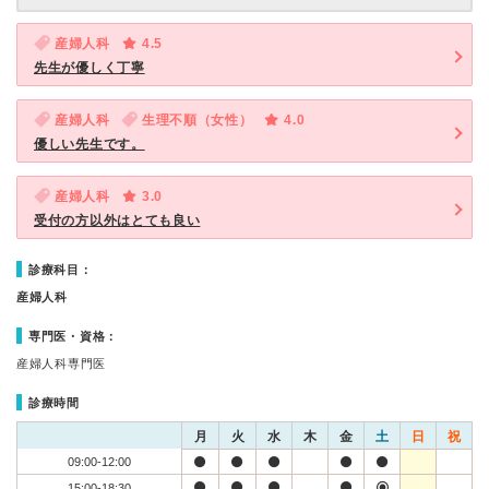
産婦人科
4.5
先生が優しく丁寧
産婦人科
生理不順（女性）
4.0
優しい先生です。
産婦人科
3.0
受付の方以外はとても良い
診療科目：
産婦人科
専門医・資格：
産婦人科専門医
診療時間
月
火
水
木
金
土
日
祝
09:00-12:00
15:00-18:30