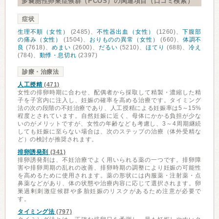
多嚢胞性卵巣症候群（PCOS）の関連項目（口コミ検索）
症状
生理不順（女性）
(2485)、
不性器出血（女性）
(1260)、
下腹部
の痛み（女性）
(1504)、
おりものの異常（女性）
(660)、
体調不
良
(7618)、
めまい
(2600)、
だるい
(5210)、
ほてり
(688)、
冷え
(784)、
動悸・息切れ
(2397)
診療・治療法
人工授精
(471)
女性の排卵時期に合わせ、配偶者から採取して精製・濃縮した精
子を子宮内に注入し、妊娠の確率を高める治療です。タイミング
法の次の段階の不妊治療であり、人工授精による妊娠率は5～15%
程度とされています。自然妊娠に近く、母体にかかる負担が少な
いのがメリットですが、女性の年齢なども考慮し、3～4周期継続
しても妊娠に至らない場合は、次のステップの治療（体外受精な
ど）の検討が推奨されます。
排卵誘発剤
(341)
排卵誘発剤は、不妊治療でよく用いられる薬の一つです。排卵障
害や排卵周期の乱れの改善、排卵時期の調整により妊娠の可能性
を高めるために使用されます。薬の形状には内服薬・注射薬・点
鼻薬などがあり、体の状態や治療内容に応じて選択されます。卵
巣過剰刺激症候群や多胎妊娠のリスクがあるため注意が必要で
す。
タイミング法
(797)