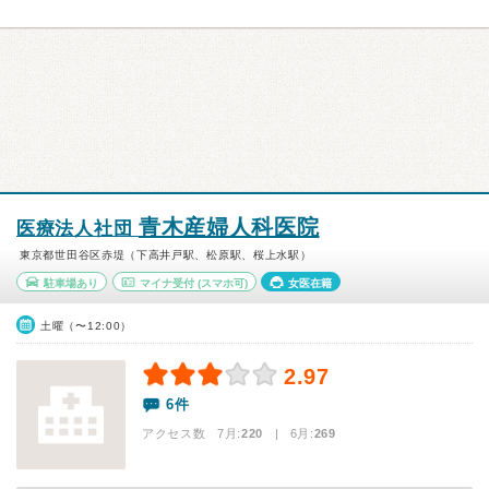
青木産婦人科医院
医療法人社団
東京都世田谷区赤堤（下高井戸駅、松原駅、桜上水駅）
駐車場あり
マイナ受付
(スマホ可)
女医在籍
土曜（〜12:00）
2.97
6件
アクセス数 7月:
220
| 6月:
269