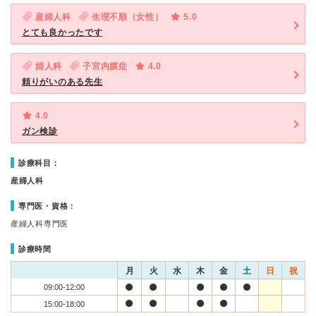
産婦人科
生理不順（女性）
5.0
とても良かったです
婦人科
子宮内膜症
4.0
頼りがいのある先生
4.0
ガン検診
診療科目：
産婦人科
専門医・資格：
産婦人科専門医
診療時間
月
火
水
木
金
土
日
祝
09:00-12:00
15:00-18:00