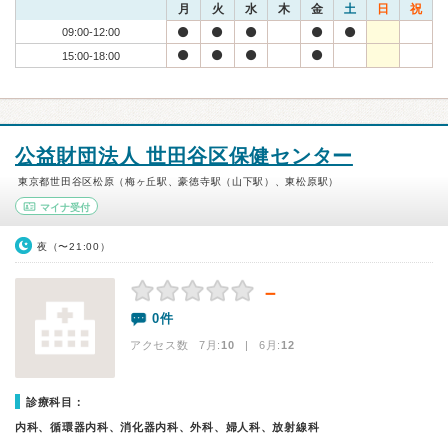
月
火
水
木
金
土
日
祝
09:00-12:00
15:00-18:00
公益財団法人 世田谷区保健センター
東京都世田谷区松原（梅ヶ丘駅、豪徳寺駅（山下駅）、東松原駅）
マイナ受付
夜（〜21:00）
－
0件
アクセス数 7月:
10
| 6月:
12
診療科目：
内科、循環器内科、消化器内科、外科、婦人科、放射線科