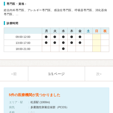
専門医・資格：
総合内科専門医、アレルギー専門医、感染症専門医、呼吸器専門医、消化器病
専門医、…
診療時間
月
火
水
木
金
土
日
祝
09:00-12:00
13:00-17:00
18:00-21:00
«前
1/1ページ
次»
5件の医療機関が見つかりました
エリア・駅
松原駅 (1000m)
病気
多嚢胞性卵巣症候群（PCOS）
名称
なし