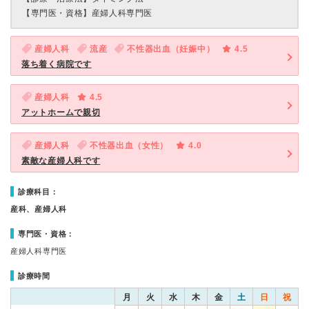
【専門医・資格】
産婦人科専門医
産婦人科
流産
不性器出血（妊娠中）
4.5
落ち着く病院です
産婦人科
4.5
アットホームで親切
産婦人科
不性器出血（女性）
4.0
素敵な産婦人科です
診療科目：
産科、産婦人科
専門医・資格：
産婦人科専門医
診療時間
月
火
水
木
金
土
日
祝