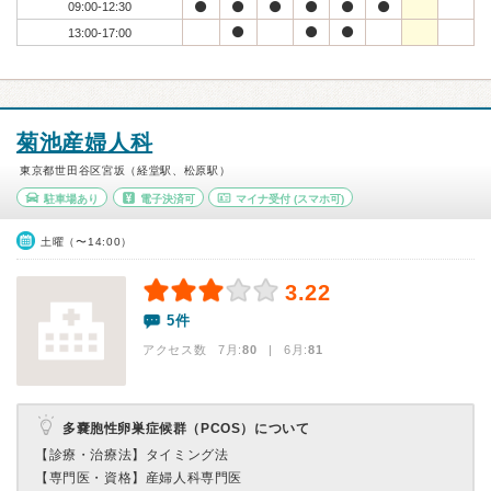
09:00-12:30
13:00-17:00
菊池産婦人科
東京都世田谷区宮坂（経堂駅、松原駅）
駐車場あり
電子決済可
マイナ受付
(スマホ可)
土曜（〜14:00）
3.22
5件
アクセス数 7月:
80
| 6月:
81
多嚢胞性卵巣症候群（PCOS）について
【診療・治療法】
タイミング法
【専門医・資格】
産婦人科専門医