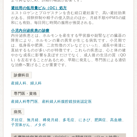
より異なるため、詳細の確認が必要です。
避妊用の低用量ピル（OC）処方
エストロゲンとプロゲスチンを含む経口避妊薬で、高い避妊効果
がある。排卵抑制や精子の侵入防止のほか、月経不順やPMSの緩
和にも有効。毎日同じ時間の服用が推奨される。
小児内分泌疾患の診療
内分泌疾患とは、ホルモンを産生する甲状腺や副腎などの臓器の
障害により、ホルモンの量の異常が生じる病気です。小児期で
は、低身長や肥満、二次性徴のズレなどといった、成長や発達に
直結するものが多いのが特徴です。これらの疾患は、心と体の健
やかな成長に影響を及ぼすだけでなく、成人後の生活の質（QO
L）を左右することがあるため、早期に発見し、専門医による適切
な治療へ繋げることが重要です。
診療科目
産婦人科
、
婦人科
専門医・資格
産婦人科専門医
、
産科婦人科腹腔鏡技術認定医
病気
不妊症
、
無月経
、
稀発月経
、
多毛症
、
にきび
、
肥満症
、
高血糖
、
子宮体がん
、
メタボ