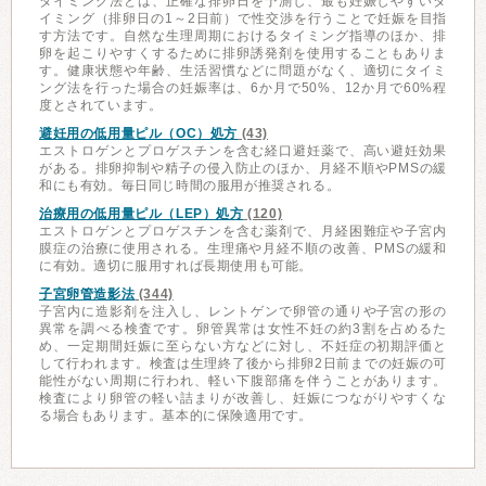
タイミング法とは、正確な排卵日を予測し、最も妊娠しやすいタ
イミング（排卵日の1～2日前）で性交渉を行うことで妊娠を目指
す方法です。自然な生理周期におけるタイミング指導のほか、排
卵を起こりやすくするために排卵誘発剤を使用することもありま
す。健康状態や年齢、生活習慣などに問題がなく、適切にタイミ
ング法を行った場合の妊娠率は、6か月で50%、12か月で60%程
度とされています。
避妊用の低用量ピル（OC）処方
(43)
エストロゲンとプロゲスチンを含む経口避妊薬で、高い避妊効果
がある。排卵抑制や精子の侵入防止のほか、月経不順やPMSの緩
和にも有効。毎日同じ時間の服用が推奨される。
治療用の低用量ピル（LEP）処方
(120)
エストロゲンとプロゲスチンを含む薬剤で、月経困難症や子宮内
膜症の治療に使用される。生理痛や月経不順の改善、PMSの緩和
に有効。適切に服用すれば長期使用も可能。
子宮卵管造影法
(344)
子宮内に造影剤を注入し、レントゲンで卵管の通りや子宮の形の
異常を調べる検査です。卵管異常は女性不妊の約3割を占めるた
め、一定期間妊娠に至らない方などに対し、不妊症の初期評価と
して行われます。検査は生理終了後から排卵2日前までの妊娠の可
能性がない周期に行われ、軽い下腹部痛を伴うことがあります。
検査により卵管の軽い詰まりが改善し、妊娠につながりやすくな
る場合もあります。基本的に保険適用です。