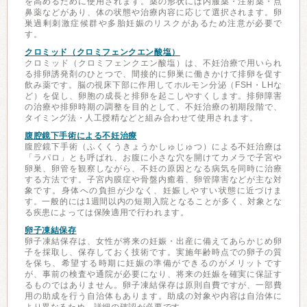
を高めるために使用されます。薬の形状には内服薬・注射薬・点
鼻薬などがあり、体の状態や治療内容に応じて選択されます。卵
巣過剰刺激症候群や多胎妊娠のリスクがあるため注意が必要で
す。
クロミッド（クロミフェンクエン酸塩）
クロミッド（クロミフェンクエン酸塩）は、不妊治療で用いられ
る排卵誘発剤のひとつで、間接的に卵巣に働きかけて排卵を促す
飲み薬です。脳の視床下部に作用してホルモン分泌（FSH・LHな
ど）を促し、卵胞の成長と排卵を起こしやすくします。排卵障害
の治療や排卵時期の調整を目的として、不妊治療の初期段階で、
タイミング法・人工授精などと組み合わせて使用されます。
腹腔鏡下手術による不妊治療
腹腔鏡下手術（ふくくうきょうかしゅじゅつ）による不妊治療は
「ラパロ」とも呼ばれ、お腹に小さな穴を開けてカメラで子宮や
卵巣、卵管を観察しながら、不妊の原因となる病気を同時に治療
する方法です。子宮内膜症や骨盤内癒着、卵管障害などが主な対
象です。身体への負担が少なく、妊娠しやすい状態に近づけま
す。一般的には1週間以内の短期入院となることが多く、対象とな
る疾患によっては保険適用で行われます。
卵子凍結保存
卵子凍結保存は、女性が将来の妊娠・出産に備えてあらかじめ卵
子を採取し、保存しておく技術です。実施年齢時点での卵子の質
を保ち、希望する時期に妊娠の準備ができるのがメリットです
が、事前の検査や通院が必要になり、将来の妊娠を確実に保証す
るものではありません。卵子凍結保存は原則自費ですが、一部費
用の助成を行う自治体もあります。助成の対象や内容は自治体に