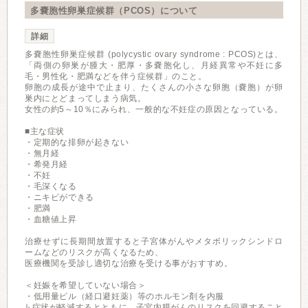
多嚢胞性卵巣症候群（PCOS）について
詳細
多嚢胞性卵巣症候群 (polycystic ovary syndrome : PCOS)とは、
「両側の卵巣が腫大・肥厚・多嚢胞化し、月経異常や不妊に多
毛・男性化・肥満などを伴う症候群」のこと。
卵胞の成⻑が途中で止まり、たくさんの⼩さな卵胞（嚢胞）が卵
巣内にとどまってしまう病気。
女性の約5～10％にみられ、一般的な不妊症の原因となっている。
■主な症状
・定期的な排卵が起きない
・無月経
・希発月経
・不妊
・毛深くなる
・ニキビができる
・肥満
・血糖値上昇
治療せずに長期間放置すると子宮体がんやメタボリックシンドロ
ームなどのリスクが高くなるため、
医療機関を受診し適切な治療を受ける事がおすすめ。
＜妊娠を希望していない場合＞
・低用量ピル（経口避妊薬）等のホルモン剤を内服
↳症状が軽減するとともに、子宮内膜がんのリスクを回避すること