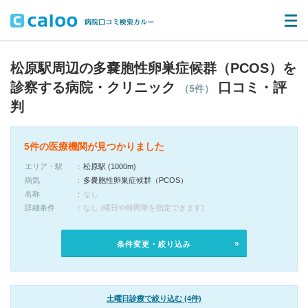
松原駅周辺の多嚢胞性卵巣症候群（PCOS）を
診察する病院・クリニック
口コミ・評
（5件）
判
5件の医療機関が見つかりました
エリア・駅
松原駅 (1000m)
病気
多嚢胞性卵巣症候群（PCOS）
名称
なし
詳細条件
なし (曜日や時間帯を指定できます)
条件変更・絞り込み
土曜日診療で絞り込む (4件)