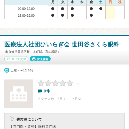
月
火
水
木
金
土
日
祝
09:00-12:00
15:00-19:00
医療法人社団ひいらぎ会 世田谷さくら眼科
東京都世田谷区桜（上町駅、宮の坂駅）
マイナ受付
女医在籍
土曜（〜12:00）
－
0件
アクセス数 7月:
2
| 6月:
2
霰粒腫について
【専門医・資格】
眼科専門医