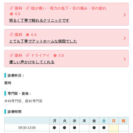
眼科
頭が痛い・視力の低下・目の痛み・目の疲れ
4.5
明るく丁寧で頼れるクリニックです
眼科
4.0
とても丁寧でアットホームな病院でした
眼科
ドライアイ
3.0
優しい声かけをしてくれる
診療科目：
眼科
専門医・資格：
外科専門医、眼科専門医
診療時間
月
火
水
木
金
土
日
祝
09:30-13:00