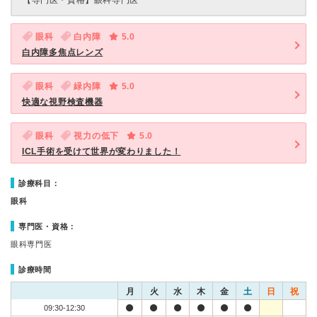
【専門医・資格】
眼科専門医
眼科
白内障
5.0
白内障多焦点レンズ
眼科
緑内障
5.0
快適な視野検査機器
眼科
視力の低下
5.0
ICL手術を受けて世界が変わりました！
診療科目：
眼科
専門医・資格：
眼科専門医
診療時間
月
火
水
木
金
土
日
祝
09:30-12:30