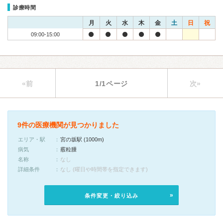
診療時間
月
火
水
木
金
土
日
祝
09:00-15:00
«前
1/1ページ
次»
9件の医療機関が見つかりました
エリア・駅
宮の坂駅 (1000m)
病気
霰粒腫
名称
なし
詳細条件
なし (曜日や時間帯を指定できます)
条件変更・絞り込み