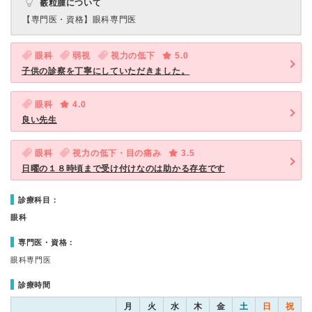
霰粒腫について
【専門医・資格】
眼科専門医
眼科
弱視
視力の低下
5.0
子供の診察を丁寧にしていただきました。
眼科
4.0
良い先生
眼科
視力の低下・目の痛み
3.5
日曜の１８時頃まで受け付けなのは助かる存在です
診療科目：
眼科
専門医・資格：
眼科専門医
診療時間
月
火
水
木
金
土
日
祝