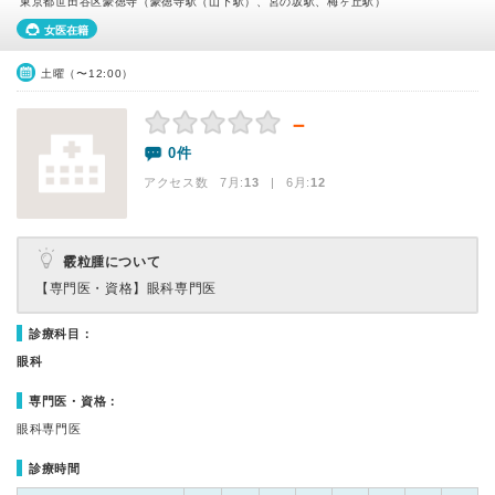
東京都世田谷区豪徳寺（豪徳寺駅（山下駅）、宮の坂駅、梅ヶ丘駅）
女医在籍
土曜（〜12:00）
－
0件
アクセス数 7月:
13
| 6月:
12
霰粒腫について
【専門医・資格】
眼科専門医
診療科目：
眼科
専門医・資格：
眼科専門医
診療時間