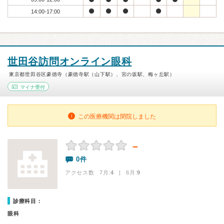
14:00-17:00
世田谷訪問オンライン眼科
東京都世田谷区豪徳寺（豪徳寺駅（山下駅）、宮の坂駅、梅ヶ丘駅）
マイナ受付
この医療機関は閉院しました
－
0件
アクセス数 7月:
4
| 6月:
9
診療科目：
眼科