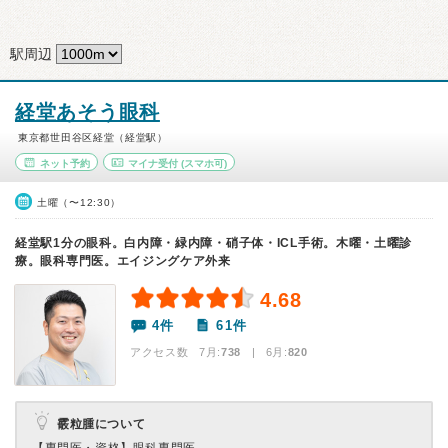
駅周辺
経堂あそう眼科
東京都世田谷区経堂（経堂駅）
ネット予約
マイナ受付
(スマホ可)
土曜（〜12:30）
経堂駅1分の眼科。白内障・緑内障・硝子体・ICL手術。木曜・土曜診
療。眼科専門医。エイジングケア外来
4.68
4件
61件
アクセス数 7月:
738
| 6月:
820
霰粒腫について