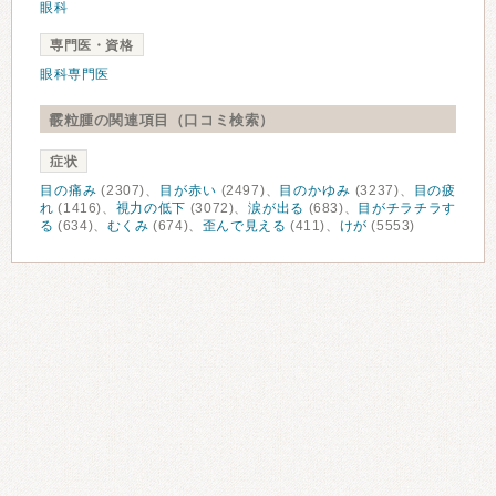
眼科
専門医・資格
眼科専門医
霰粒腫の関連項目（口コミ検索）
症状
目の痛み
(2307)、
目が赤い
(2497)、
目のかゆみ
(3237)、
目の疲
れ
(1416)、
視力の低下
(3072)、
涙が出る
(683)、
目がチラチラす
る
(634)、
むくみ
(674)、
歪んで見える
(411)、
けが
(5553)