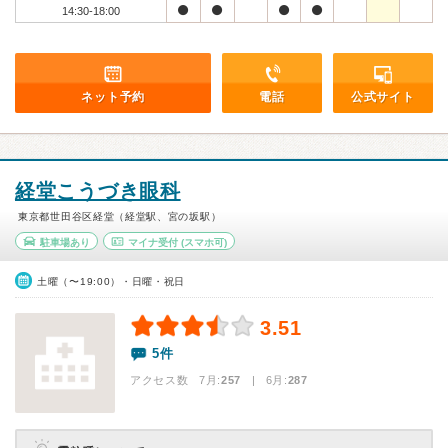
14:30-18:00
ネット予約
電話
公式サイト
経堂こうづき眼科
東京都世田谷区経堂（経堂駅、宮の坂駅）
駐車場あり
マイナ受付
(スマホ可)
土曜（〜19:00）・日曜・祝日
3.51
5件
アクセス数 7月:
257
| 6月:
287