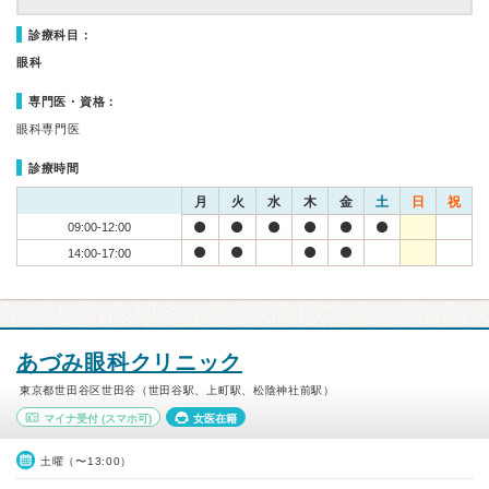
診療科目：
眼科
専門医・資格：
眼科専門医
診療時間
月
火
水
木
金
土
日
祝
09:00-12:00
14:00-17:00
あづみ眼科クリニック
東京都世田谷区世田谷（世田谷駅、上町駅、松陰神社前駅）
マイナ受付
(スマホ可)
女医在籍
土曜（〜13:00）