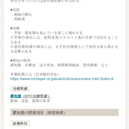
炎症を伴ったものは急性霰粒腫と呼ばれる。
■症状
・眼瞼の腫れ
・異物感
■治療
・手術：霰粒腫を包んでいる袋ごと摘出する
※早期の場合には、副腎皮質ステロイド薬の注射で完治すること
もある
※急性霰粒腫の場合には、まず抗生物質などで炎症を落ち着かせ
る必要がある
■類似の病気
麦粒腫、涙嚢炎、涙小管炎、眼窩蜂窩織炎、悪性腫瘍 など
▼霰粒腫とは（日本眼科学会）
https://www.nichigan.or.jp/public/disease/name.html?pdid=6
治療実績
霰粒腫
（DPC治療実績）
眼瞼、涙器、眼窩の疾患
霰粒腫の関連項目（病院検索）
診療科目