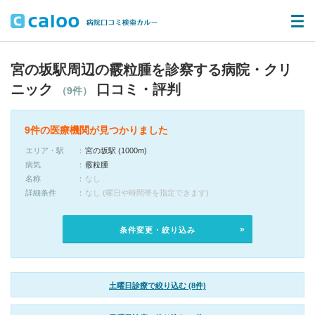
宮の坂駅周辺の霰粒腫を診察する病院・クリ
ニック
口コミ・評判
（9件）
9件の医療機関が見つかりました
エリア・駅
宮の坂駅 (1000m)
病気
霰粒腫
名称
なし
詳細条件
なし (曜日や時間帯を指定できます)
条件変更・絞り込み
土曜日診療で絞り込む (8件)