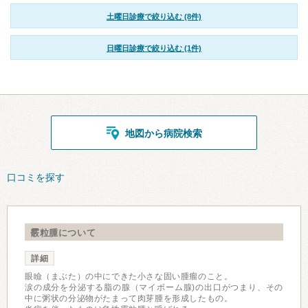
土曜日診療で絞り込む (8件)
日曜日診療で絞り込む (1件)
地図から病院検索
口コミを探す
霰粒腫について
詳細
眼瞼（まぶた）の中にできた小さな固い腫瘤のこと。
涙の成分を分泌する脂の腺（マイボーム腺)の出口がつまり、その
中に粥状の分泌物がたまって肉芽腫を形成したもの。