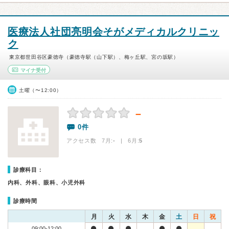
医療法人社団亮明会そがメディカルクリニッ
ク
東京都世田谷区豪徳寺（豪徳寺駅（山下駅）、梅ヶ丘駅、宮の坂駅）
マイナ受付
土曜（〜12:00）
－
0件
アクセス数 7月:
-
| 6月:
5
診療科目：
内科、外科、眼科、小児外科
診療時間
月
火
水
木
金
土
日
祝
09:00-12:00