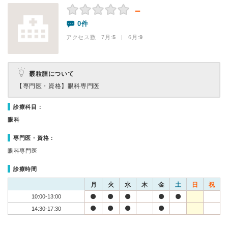
－
0件
アクセス数 7月:
5
| 6月:
9
霰粒腫について
【専門医・資格】
眼科専門医
診療科目：
眼科
専門医・資格：
眼科専門医
診療時間
月
火
水
木
金
土
日
祝
10:00-13:00
14:30-17:30