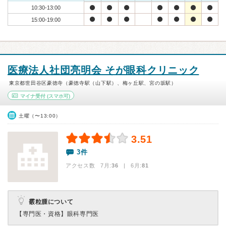
10:30-13:00
15:00-19:00
医療法人社団亮明会 そが眼科クリニック
東京都世田谷区豪徳寺（豪徳寺駅（山下駅）、梅ヶ丘駅、宮の坂駅）
マイナ受付
(スマホ可)
土曜（〜13:00）
3.51
3件
アクセス数 7月:
36
| 6月:
81
霰粒腫について
【専門医・資格】
眼科専門医