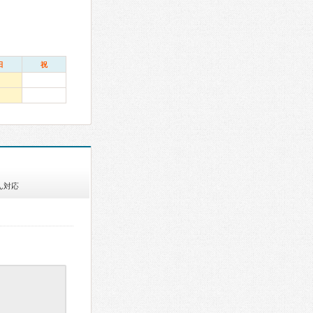
日
祝
ん対応