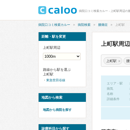
病院口コミ検索カルー - 上町駅周辺の
病院口コミ検索カルー
病院検索
腰痛症
上町駅
距離・駅を変更
上町駅周
上町駅周辺
×
上町駅
腰
路線から駅を選ぶ
上町駅
東急世田谷線
エリア・駅
病気
名称
地図から検索
詳細条件
地図から病院を探す
診療科目から探す