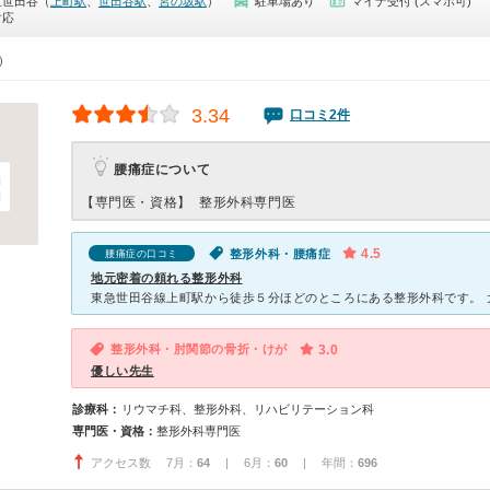
区世田谷（
上町駅
、
世田谷駅
、
宮の坂駅
）
駐車場あり
マイナ受付 (スマホ可)
対応
0）
3.34
口コミ2件
腰痛症について
【専門医・資格】
整形外科専門医
4.5
整形外科・腰痛症
腰痛症の口コミ
地元密着の頼れる整形外科
整形外科・肘関節の骨折・けが
3.0
優しい先生
診療科：
リウマチ科、整形外科、リハビリテーション科
専門医・資格：
整形外科専門医
アクセス数 7月：
64
| 6月：
60
| 年間：
696