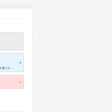
東急世田谷線上町駅から徒歩５分ほどのところにある整形外科です。 大通りから細い道に曲がった場所にあるので、 初診の際は地図をよく確認していくと良いです。 新しい建物ではありませんが、常に