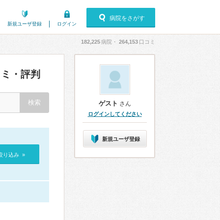
病院をさがす
新規ユーザ登録
ログイン
182,225
病院・
264,153
口コミ
ミ・評判
ゲスト
さん
ログインしてください
新規ユーザ登録
絞り込み »