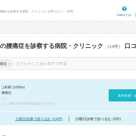
腰痛症を診察する病院・クリニック 14件 口コミ・評判
Calooとは
辺の腰痛症を診察する病院・クリニック
口コ
（14件）
×
痛症
上町駅 (1000m)
腰痛症
条件変更・
なし
なし (曜日や時間帯を指定できます)
土曜日診療で絞り込む (14件)
日曜日診療で絞り込む (0件)