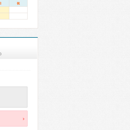
日
祝
)