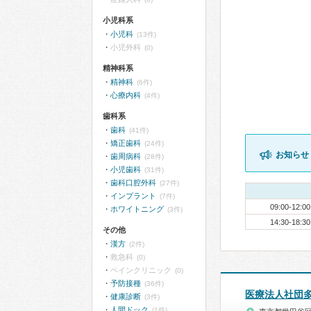
小児科系
小児科
(13件)
小児外科
(0)
精神科系
精神科
(6件)
心療内科
(4件)
歯科系
歯科
(41件)
矯正歯科
(24件)
お知らせ
歯周病科
(28件)
小児歯科
(31件)
歯科口腔外科
(27件)
インプラント
(7件)
09:00-12:00
ホワイトニング
(3件)
14:30-18:30
その他
漢方
(2件)
救急科
(0)
ペインクリニック
(0)
予防接種
(36件)
医療法人社団
健康診断
(3件)
人間ドック
(1件)