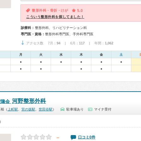
整形外科・骨折・けが
5.0
こういう整形外科を探してました！
診療科：
整形外科、リハビリテーション科
専門医・資格：
整形外科専門医、手外科専門医
アクセス数 7月：
94
| 6月：
117
| 年間：
1,062
月
火
水
木
金
土
●
●
●
●
●
●
●
●
●
●
河野整形外科
豊隆会
区桜（
上町駅
、
宮の坂駅
、
世田谷駅
）
駐車場あり
マイナ受付
0）
－
口コミ0件