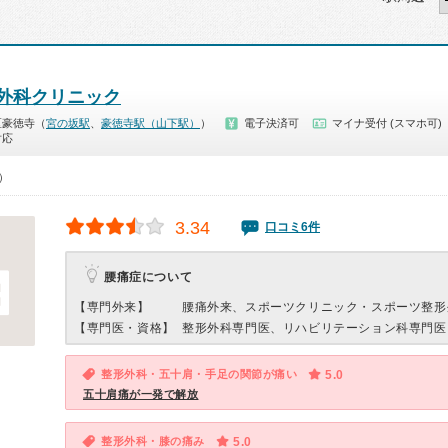
外科クリニック
区豪徳寺（
宮の坂駅
、
豪徳寺駅（山下駅）
）
電子決済可
マイナ受付 (スマホ可)
対応
0）
3.34
口コミ6件
腰痛症について
【専門外来】
腰痛外来、スポーツクリニック・スポーツ整形
【専門医・資格】
整形外科専門医、リハビリテーション科専門医
整形外科・五十肩・手足の関節が痛い
5.0
五十肩痛が一発で解放
整形外科・膝の痛み
5.0