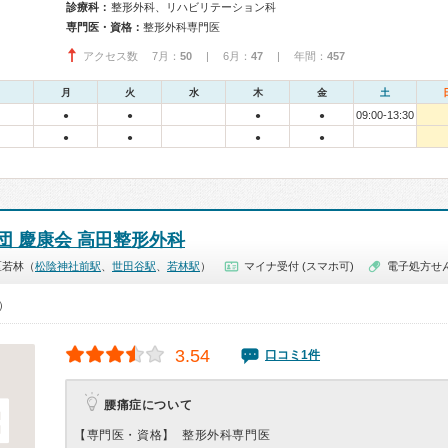
診療科：
整形外科、リハビリテーション科
専門医・資格：
整形外科専門医
アクセス数 7月：
50
| 6月：
47
| 年間：
457
月
火
水
木
金
土
09:00-13:30
●
●
●
●
●
●
●
●
団 慶康会 高田整形外科
区若林（
松陰神社前駅
、
世田谷駅
、
若林駅
）
マイナ受付 (スマホ可)
電子処方せ
0）
3.54
口コミ1件
腰痛症について
【専門医・資格】
整形外科専門医