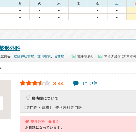
月
火
水
木
金
土
●
●
●
●
●
●
●
●
●
●
整形外科
区世田谷（
松陰神社前駅
、
世田谷駅
、
若林駅
）
駐車場あり
マイナ受付 (スマホ可
0）
3.44
口コミ1件
腰痛症について
【専門医・資格】
整形外科専門医
整形外科
5.0
お世話になっています。