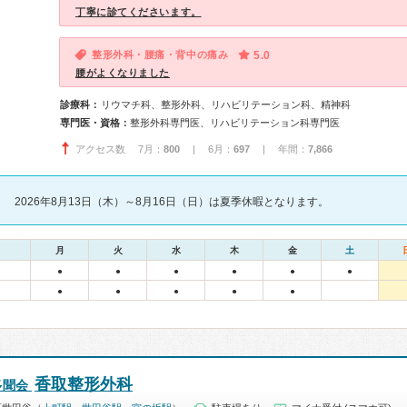
丁寧に診てくださいます。
整形外科・腰痛・背中の痛み
5.0
腰がよくなりました
診療科：
リウマチ科、整形外科、リハビリテーション科、精神科
専門医・資格：
整形外科専門医、リハビリテーション科専門医
アクセス数 7月：
800
| 6月：
697
| 年間：
7,866
2026年8月13日（木）～8月16日（日）は夏季休暇となります。
月
火
水
木
金
土
●
●
●
●
●
●
●
●
●
●
●
香取整形外科
多聞会