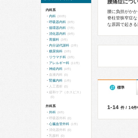
腰痛症につ
内科系
腰に負担がかか
内科
(30件)
脊柱管狭窄症な
呼吸器内科
(8件)
な原因で起きる
循環器内科
(7件)
消化器内科
(9件)
胃腸科
(3件)
内分泌代謝科
(2件)
糖尿病科
(3件)
リウマチ科
(3件)
アレルギー科
(11件)
神経内科
(4件)
血液内科
(0)
腎臓内科
(1件)
人工透析
(0)
標準
緩和ケア（ホスピス）
(0)
外科系
1-14
件 / 14
外科
(9件)
呼吸器外科
(0)
心臓血管外科
(1件)
消化器外科
(0)
乳腺科
(0)