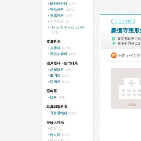
脳神経外科
(1件)
整形外科
(12件)
形成外科
(1件)
美容外科
(0)
ネット予約
リハビリテーション科
豪徳寺整形
(9件)
東京都世田谷
皮膚科系
電子処方せん
皮膚科
(12件)
美容皮膚科
(3件)
土曜（〜12:0
泌尿器科・肛門科系
泌尿器科
(1件)
肛門科
(2件)
性病科
(1件)
眼科系
眼科
(7件)
診療所
耳鼻咽喉科系
耳鼻咽喉科
(5件)
産婦人科系
産科
(0)
婦人科
(1件)
産婦人科
(0)