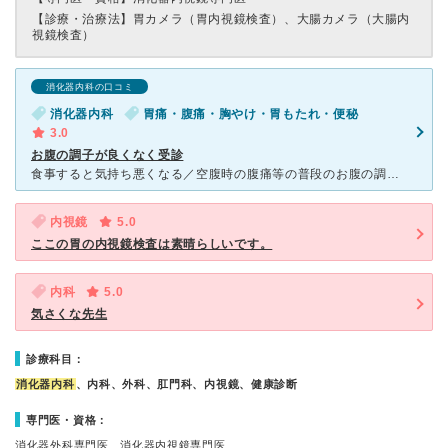
【診療・治療法】
胃カメラ（胃内視鏡検査）、大腸カメラ（大腸内
視鏡検査）
消化器内科の口コミ
消化器内科
胃痛・腹痛・胸やけ・胃もたれ・便秘
3.0
お腹の調子が良くなく受診
食事すると気持ち悪くなる／空腹時の腹痛等の普段のお腹の調子が変則的に悪くて、いずれ内視鏡検査ができるクリニックという事だったので雰囲気の確認も兼ねて受診しました。 通りから奥まった入口なので入り
内視鏡
5.0
ここの胃の内視鏡検査は素晴らしいです。
内科
5.0
気さくな先生
診療科目：
消化器内科
、内科、外科、肛門科、内視鏡、健康診断
専門医・資格：
消化器外科専門医、消化器内視鏡専門医