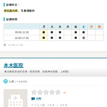
診療科目：
消化器内科
、耳鼻咽喉科
診療時間
月
火
水
木
金
土
日
祝
09:00-11:30
15:00-17:30
15:00-17:00
本木医院
東京都世田谷区弦巻（世田谷駅、松陰神社前駅、上町駅）
土曜（〜12:00）
－
0件
アクセス数 7月:
6
| 6月:
6