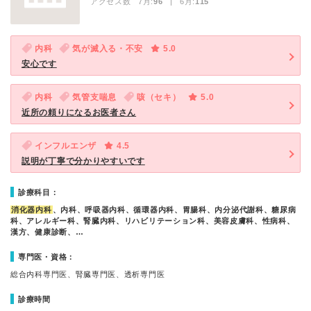
アクセス数 7月:
96
| 6月:
115
内科
気が滅入る・不安
5.0
安心です
内科
気管支喘息
咳（セキ）
5.0
近所の頼りになるお医者さん
インフルエンザ
4.5
説明が丁寧で分かりやすいです
診療科目：
消化器内科
、内科、呼吸器内科、循環器内科、胃腸科、内分泌代謝科、糖尿病
科、アレルギー科、腎臓内科、リハビリテーション科、美容皮膚科、性病科、
漢方、健康診断、…
専門医・資格：
総合内科専門医、腎臓専門医、透析専門医
診療時間