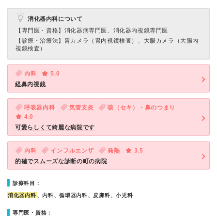
消化器内科について
【専門医・資格】
消化器病専門医、消化器内視鏡専門医
【診療・治療法】
胃カメラ（胃内視鏡検査）、大腸カメラ（大腸内
視鏡検査）
内科
5.0
経鼻内視鏡
呼吸器内科
気管支炎
咳（セキ）・鼻のつまり
4.0
可愛らしくて綺麗な病院です
内科
インフルエンザ
発熱
3.5
的確でスムーズな診断の町の病院
診療科目：
消化器内科
、内科、循環器内科、皮膚科、小児科
専門医・資格：