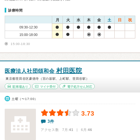
診療時間
月
火
水
木
金
土
日
祝
09:30-12:30
15:00-18:00
15:00-18:30
村田医院
医療法人社団頌和会
東京都世田谷区豪徳寺（宮の坂駅、上町駅、世田谷駅）
駐車場あり
マイナ受付
電子処方せん対応
土曜（〜17:00）
3.73
3件
アクセス数 7月:
41
| 6月:
46