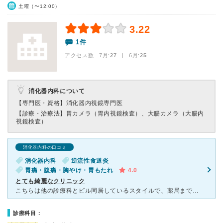
土曜（〜12:00）
3.22
1件
アクセス数 7月:
27
| 6月:
25
消化器内科について
【専門医・資格】
消化器内視鏡専門医
【診療・治療法】
胃カメラ（胃内視鏡検査）、大腸カメラ（大腸内
視鏡検査）
消化器内科の口コミ
消化器内科
逆流性食道炎
胃痛・腹痛・胸やけ・胃もたれ
4.0
とても綺麗なクリニック
こちらは他の診療科とビル同居しているスタイルで、薬局まで一元的に利用できます。 クリニックは新しく、待ち合いスペースも明るくてとても綺麗です。 先生は人当たりがよい感じで会話がしやすく、いろい
診療科目：