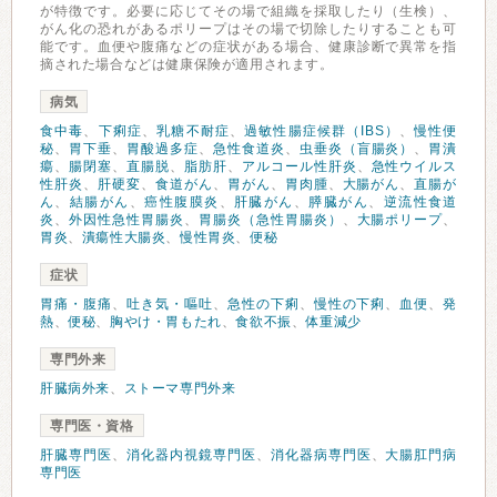
が特徴です。必要に応じてその場で組織を採取したり（生検）、
がん化の恐れがあるポリープはその場で切除したりすることも可
能です。血便や腹痛などの症状がある場合、健康診断で異常を指
摘された場合などは健康保険が適用されます。
病気
食中毒
、
下痢症
、
乳糖不耐症
、
過敏性腸症候群（IBS）
、
慢性便
秘
、
胃下垂
、
胃酸過多症
、
急性食道炎
、
虫垂炎（盲腸炎）
、
胃潰
瘍
、
腸閉塞
、
直腸脱
、
脂肪肝
、
アルコール性肝炎
、
急性ウイルス
性肝炎
、
肝硬変
、
食道がん
、
胃がん
、
胃肉腫
、
大腸がん
、
直腸が
ん
、
結腸がん
、
癌性腹膜炎
、
肝臓がん
、
膵臓がん
、
逆流性食道
炎
、
外因性急性胃腸炎
、
胃腸炎（急性胃腸炎）
、
大腸ポリープ
、
胃炎
、
潰瘍性大腸炎
、
慢性胃炎
、
便秘
症状
胃痛・腹痛
、
吐き気・嘔吐
、
急性の下痢
、
慢性の下痢
、
血便
、
発
熱
、
便秘
、
胸やけ・胃もたれ
、
食欲不振
、
体重減少
専門外来
肝臓病外来
、
ストーマ専門外来
専門医・資格
肝臓専門医
、
消化器内視鏡専門医
、
消化器病専門医
、
大腸肛門病
専門医