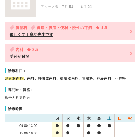
アクセス数 7月:
53
| 6月:
21
胃腸科
胃痛・腹痛・便秘・慢性の下痢
4.5
優しくて丁寧な先生です
内科
3.5
受付が難関
診療科目：
消化器内科
、内科、呼吸器内科、循環器内科、胃腸科、神経内科、小児科
専門医・資格：
総合内科専門医
診療時間
月
火
水
木
金
土
日
祝
09:00-13:00
15:00-18:00