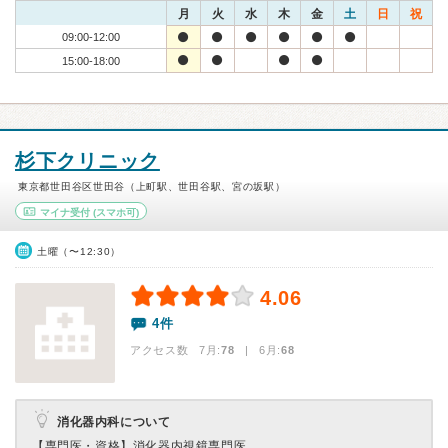
月
火
水
木
金
土
日
祝
09:00-12:00
15:00-18:00
杉下クリニック
東京都世田谷区世田谷（上町駅、世田谷駅、宮の坂駅）
マイナ受付
(スマホ可)
土曜（〜12:30）
4.06
4件
アクセス数 7月:
78
| 6月:
68
消化器内科について
【専門医・資格】
消化器内視鏡専門医