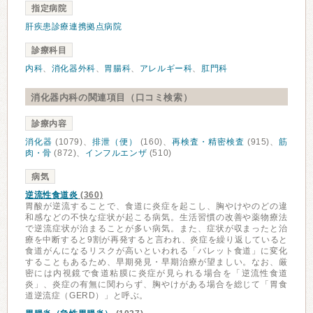
指定病院
肝疾患診療連携拠点病院
診療科目
内科
、
消化器外科
、
胃腸科
、
アレルギー科
、
肛門科
消化器内科の関連項目（口コミ検索）
診療内容
消化器
(1079)、
排泄（便）
(160)、
再検査・精密検査
(915)、
筋
肉・骨
(872)、
インフルエンザ
(510)
病気
逆流性食道炎
(360)
胃酸が逆流することで、食道に炎症を起こし、胸やけやのどの違
和感などの不快な症状が起こる病気。生活習慣の改善や薬物療法
で逆流症状が治まることが多い病気。また、症状が収まったと治
療を中断すると9割が再発すると言われ、炎症を繰り返していると
食道がんになるリスクが高いといわれる「バレット食道」に変化
することもあるため、早期発見・早期治療が望ましい。なお、厳
密には内視鏡で食道粘膜に炎症が見られる場合を「逆流性食道
炎」、炎症の有無に関わらず、胸やけがある場合を総じて「胃食
道逆流症（GERD）」と呼ぶ。