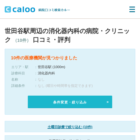
世田谷駅周辺の消化器内科の病院・クリニッ
ク
口コミ・評判
（10件）
10件の医療機関が見つかりました
エリア・駅
世田谷駅 (1000m)
診療科目
消化器内科
名称
なし
詳細条件
なし (曜日や時間帯を指定できます)
条件変更・絞り込み
土曜日診療で絞り込む (10件)