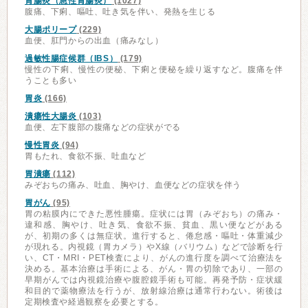
胃腸炎（急性胃腸炎）
(1027)
腹痛、下痢、嘔吐、吐き気を伴い、発熱を生じる
大腸ポリープ
(229)
血便、肛門からの出血（痛みなし）
過敏性腸症候群（IBS）
(179)
慢性の下痢、慢性の便秘、下痢と便秘を繰り返すなど。腹痛を伴
うことも多い
胃炎
(166)
潰瘍性大腸炎
(103)
血便、左下腹部の腹痛などの症状がでる
慢性胃炎
(94)
胃もたれ、食欲不振、吐血など
胃潰瘍
(112)
みぞおちの痛み、吐血、胸やけ、血便などの症状を伴う
胃がん
(95)
胃の粘膜内にできた悪性腫瘍。症状には胃（みぞおち）の痛み・
違和感、胸やけ、吐き気、食欲不振、貧血、黒い便などがある
が、初期の多くは無症状。進行すると、倦怠感・嘔吐・体重減少
が現れる。内視鏡（胃カメラ）やX線（バリウム）などで診断を行
い、CT・MRI・PET検査により、がんの進行度を調べて治療法を
決める。基本治療は手術による、がん・胃の切除であり、一部の
早期がんでは内視鏡治療や腹腔鏡手術も可能。再発予防・症状緩
和目的で薬物療法を行うが、放射線治療は通常行わない。術後は
定期検査や経過観察を必要とする。