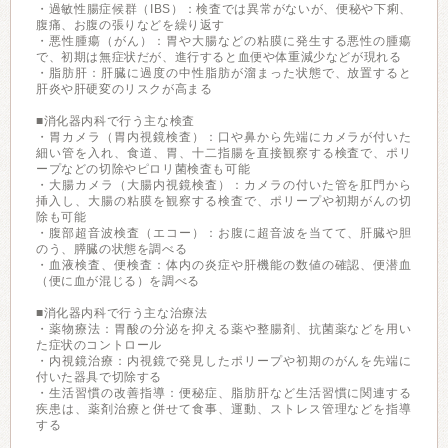
・過敏性腸症候群（IBS）：検査では異常がないが、便秘や下痢、
腹痛、お腹の張りなどを繰り返す
・悪性腫瘍（がん）：胃や大腸などの粘膜に発生する悪性の腫瘍
で、初期は無症状だが、進行すると血便や体重減少などが現れる
・脂肪肝：肝臓に過度の中性脂肪が溜まった状態で、放置すると
肝炎や肝硬変のリスクが高まる
■消化器内科で行う主な検査
・胃カメラ（胃内視鏡検査）：口や鼻から先端にカメラが付いた
細い管を入れ、食道、胃、十二指腸を直接観察する検査で、ポリ
ープなどの切除やピロリ菌検査も可能
・大腸カメラ（大腸内視鏡検査）：カメラの付いた管を肛門から
挿入し、大腸の粘膜を観察する検査で、ポリープや初期がんの切
除も可能
・腹部超音波検査（エコー）：お腹に超音波を当てて、肝臓や胆
のう、膵臓の状態を調べる
・血液検査、便検査：体内の炎症や肝機能の数値の確認、便潜血
（便に血が混じる）を調べる
■消化器内科で行う主な治療法
・薬物療法：胃酸の分泌を抑える薬や整腸剤、抗菌薬などを用い
た症状のコントロール
・内視鏡治療：内視鏡で発見したポリープや初期のがんを先端に
付いた器具で切除する
・生活習慣の改善指導：便秘症、脂肪肝など生活習慣に関連する
疾患は、薬剤治療と併せて食事、運動、ストレス管理などを指導
する