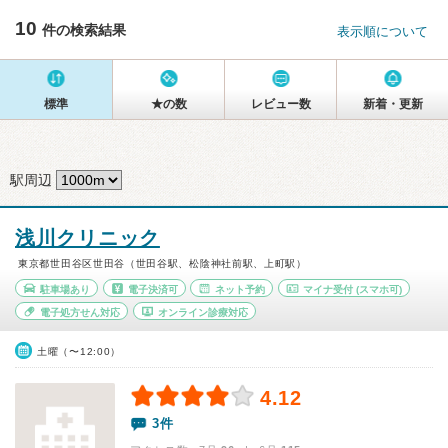
10
件の検索結果
表示順について
標準
★の数
レビュー数
新着・更新
駅周辺
浅川クリニック
東京都世田谷区世田谷（世田谷駅、松陰神社前駅、上町駅）
駐車場あり
電子決済可
ネット予約
マイナ受付
(スマホ可)
電子処方せん対応
オンライン診療対応
土曜（〜12:00）
4.12
3件