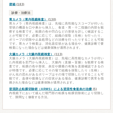
便秘
(183)
診療・治療法
胃カメラ（胃内視鏡検査）
(130)
胃カメラ（胃内視鏡検査）は、先端に高性能なスコープが付いた
管状の機器を口や鼻から挿入し、食道・胃・十二指腸の内部を観
察する検査です。粘膜の色や凹凸などの形状を詳しく確認するこ
とが可能です。必要に応じて、組織の採取（生検）を行ったり、
ポリープの切除や止血処理などの治療を行ったりすることも可能
です。胃カメラ検査は、消化器症状がある場合や、健康診断で要
検査になった場合などは健康保険が適用されます。
大腸カメラ（大腸内視鏡検査）
(113)
大腸カメラ（大腸内視鏡検査）は、先端に高性能なカメラが付い
た内視鏡を肛門から挿入し、大腸内（直腸～盲腸）を観察する検
査です。粘膜の色や形状、炎症や腫瘍の有無を直接確認できるの
が特徴です。必要に応じてその場で組織を採取したり（生検）、
がん化の恐れがあるポリープはその場で切除したりすることも可
能です。血便や腹痛などの症状がある場合、健康診断で異常を指
摘された場合などは健康保険が適用されます。
逆流防止粘膜切除術（ARMS）による逆流性食道炎の治療
(5)
内視鏡下において緩んだ噴門部の粘膜を粘膜切除術により切除し
て、隙間なく修復する方法。