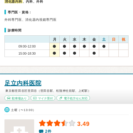
消化器内科
、内科、外科
専門医・資格：
外科専門医、消化器内視鏡専門医
診療時間
月
火
水
木
金
土
日
祝
09:00-12:00
15:00-18:30
足立内科医院
東京都世田谷区世田谷（世田谷駅、松陰神社前駅、上町駅）
駐車場あり
マイナ受付
電子処方せん対応
土曜（〜13:00）
3.49
2件