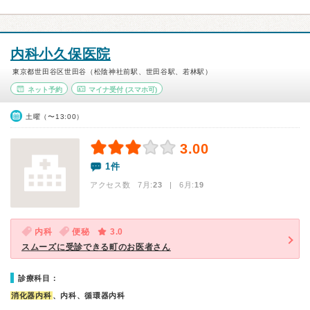
内科小久保医院
東京都世田谷区世田谷（松陰神社前駅、世田谷駅、若林駅）
ネット予約
マイナ受付
(スマホ可)
土曜（〜13:00）
3.00
1件
アクセス数 7月:
23
| 6月:
19
内科
便秘
3.0
スムーズに受診できる町のお医者さん
診療科目：
消化器内科
、内科、循環器内科