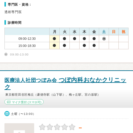
専門医・資格：
透析専門医
診療時間
月
火
水
木
金
土
日
祝
09:00-12:30
15:00-18:30
09:00-13:00
つぼ内科おなかクリニッ
医療法人社団つぼみ会
ク
東京都世田谷区梅丘（豪徳寺駅（山下駅）、梅ヶ丘駅、宮の坂駅）
マイナ受付
(スマホ可)
土曜（〜13:00）
－