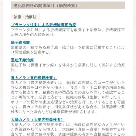
消化器内科の関連項目（病院検索）
診療・治療法
プラセンタ注射による肝機能障害治療
プラセンタ注射による肝機能障害を改善する治療法。肝機能障害
治療の場合のみ保険適用。
陽子線治療
放射線の一種である粒子線（陽子線）を病巣に照射することによ
り悪性腫瘍を治療する。
重粒子線治療
重粒子線（炭素イオン線）を体外から病巣に対して照射する治療
法。
胃カメラ（胃内視鏡検査）
胃カメラ（胃内視鏡検査）は、先端に高性能なスコープが付いた
管状の機器を口や鼻から挿入し、食道・胃・十二指腸の内部を観
察する検査です。粘膜の色や凹凸などの形状を詳しく確認するこ
とが可能です。必要に応じて、組織の採取（生検）を行ったり、
ポリープの切除や止血処理などの治療を行ったりすることも可能
です。胃カメラ検査は、消化器症状がある場合や、健康診断で要
検査になった場合などは健康保険が適用されます。
大腸カメラ（大腸内視鏡検査）
大腸カメラ（大腸内視鏡検査）は、先端に高性能なカメラが付い
た内視鏡を肛門から挿入し、大腸内（直腸～盲腸）を観察する検
査です。粘膜の色や形状、炎症や腫瘍の有無を直接確認できるの