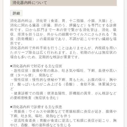
消化器内科について
詳細
消化器内科は、消化管（食道、胃、十二指腸、小腸、大腸）と、
消化に関わる臓器（肝臓、胆のう、膵臓など）を専門とする診療
科です。口から肛門まで一本の管で繋がる消化管は、消化、吸
収、排泄を担うほか、外からの細菌やウイルスにさらされる「免
疫（防衛機能）」の最前線であり、不調が起こりやすい繊細な場
所です。
消化器内科で外科手術を行うことはありませんが、内視鏡を用い
たポリープ除去は広く行われます。また、初期のがんは無症状の
場合も多いため、定期的な検診が重要です。
■消化器内科で対応する主な症状
・急性症状：腹痛や胃の痛み、吐き気や嘔吐、下痢、血便や黒い
便（タール便）、発熱など
・慢性症状：慢性的な便秘や下痢、胃もたれ、お腹の張り、胸や
け、酸っぱいものがこみ上げる（呑酸）、食欲不振、体重減少な
ど
・健康診断での指摘：便潜血陽性、肝機能の異常、がん検診など
の要精密検査（無症状を含む）
■消化器内科で診療する主な疾患
・胃腸炎：ウイルスや細菌などで胃腸粘膜に炎症が起き、腹痛や
下痢、吐き気、嘔吐、発熱などを伴う
・逆流性食道炎：胃酸が食道に逆流して粘膜に炎症が起こり、胸
やけ、呑酸、喉の違和感などを生じる