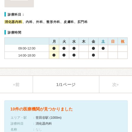
診療科目：
消化器内科
、内科、外科、整形外科、皮膚科、肛門科
診療時間
月
火
水
木
金
土
日
祝
09:00-12:00
14:00-18:00
«前
1/1ページ
次»
10件の医療機関が見つかりました
エリア・駅
世田谷駅 (1000m)
診療科目
消化器内科
名称
なし