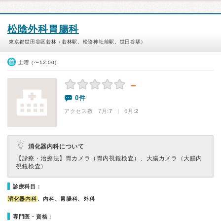
松陰外科胃腸科
東京都世田谷区若林（若林駅、松陰神社前駅、世田谷駅）
土曜（〜12:00）
－
0件
アクセス数 7月:
7
| 6月:
2
消化器内科について
【診療・治療法】
胃カメラ（胃内視鏡検査）、大腸カメラ（大腸内
視鏡検査）
診療科目：
消化器内科
、内科、胃腸科、外科
専門医・資格：