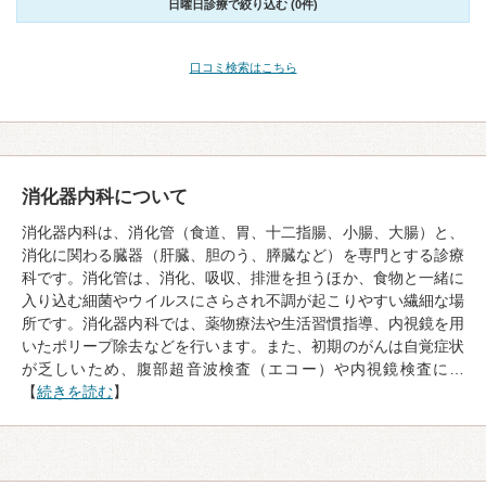
日曜日診療で絞り込む (0件)
口コミ検索はこちら
消化器内科について
消化器内科は、消化管（食道、胃、十二指腸、小腸、大腸）と、
消化に関わる臓器（肝臓、胆のう、膵臓など）を専門とする診療
科です。消化管は、消化、吸収、排泄を担うほか、食物と一緒に
入り込む細菌やウイルスにさらされ不調が起こりやすい繊細な場
所です。消化器内科では、薬物療法や生活習慣指導、内視鏡を用
いたポリープ除去などを行います。また、初期のがんは自覚症状
が乏しいため、腹部超音波検査（エコー）や内視鏡検査に…
【
続きを読む
】