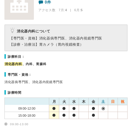
0件
アクセス数 7月:
4
| 6月:
5
消化器内科について
【専門医・資格】
消化器病専門医、消化器内視鏡専門医
【診療・治療法】
胃カメラ（胃内視鏡検査）
診療科目：
消化器内科
、内科、胃腸科
専門医・資格：
消化器病専門医、消化器内視鏡専門医
診療時間
月
火
水
木
金
土
日
祝
09:00-12:00
15:00-18:00
09:00-13:00