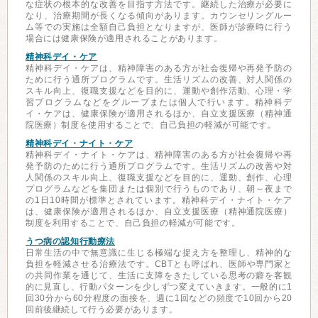
な症状の根本的な改善を目指す方法です。継続した治療が必要に
なり、治療期間が長くなる傾向があります。カウンセリングルー
ム等での実施は全額自己負担となりますが、医師が診療時に行う
場合には健康保険が適用されることがあります。
精神科デイ・ケア
精神科デイ・ケアは、精神障害のある方が社会復帰や再発予防の
ために行う通所プログラムです。生活リズムの改善、対人関係の
スキル向上、復職支援などを目的に、運動や創作活動、心理・学
習プログラムなどをグループまたは個人で行います。精神科デ
イ・ケアは、健康保険が適用されるほか、自立支援医療（精神通
院医療）制度を使用することで、自己負担の軽減が可能です。
精神科デイ・ナイト・ケア
精神科デイ・ナイト・ケアは、精神障害のある方が社会復帰や再
発予防のために行う通所プログラムです。生活リズムの改善や対
人関係のスキル向上、復職支援などを目的に、運動、創作、心理
プログラムなどを集団または個別で行うものであり、朝～夜まで
の1日10時間が標準とされています。精神科デイ・ナイト・ケア
は、健康保険が適用されるほか、自立支援医療（精神通院医療）
制度を利用することで、自己負担の軽減が可能です。
うつ病の認知行動療法
日常生活の中で無意識に生じる極端な捉え方を整理し、精神的な
負担を軽減させる治療法です。CBTとも呼ばれ、医師や専門家と
の共同作業を通じて、生活に支障をきたしている思考の癖を客観
的に見直し、行動パターンを少しずつ変えていきます。一般的に1
回30分から60分程度の面接を、週に1回などの頻度で10回から20
回前後継続して行う必要があります。