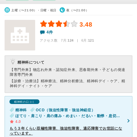
土曜（〜21:00）・日曜・祝日
夜（〜21:00）
3.48
4件
アクセス数 7月:
124
| 6月:
121
精神科について
【専門外来】
物忘れ外来・認知症外来、思春期外来・子どもの発達
障害専門外来
【診療・治療法】
精神療法、精神分析療法、精神科デイ・ケア、精
神科デイ・ナイト・ケア
精神科の口コミ
精神科
OCD（強迫性障害・強迫神経症）
ほてり・肩こり・肩の痛み・めまい・だるい・動悸・息切れ・体調不良・寝つきが悪い・不眠・急性の下痢・気が滅入る・不安・気分が異常に高揚している
4.0
もう３年くらい双極性障害、強迫性障害、適応障害でお世話にな
っています。