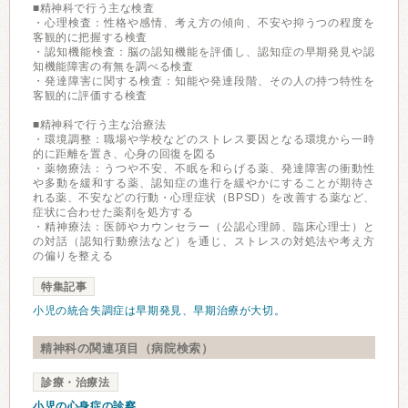
■精神科で行う主な検査
・心理検査：性格や感情、考え方の傾向、不安や抑うつの程度を
客観的に把握する検査
・認知機能検査：脳の認知機能を評価し、認知症の早期発見や認
知機能障害の有無を調べる検査
・発達障害に関する検査：知能や発達段階、その人の持つ特性を
客観的に評価する検査
■精神科で行う主な治療法
・環境調整：職場や学校などのストレス要因となる環境から一時
的に距離を置き、心身の回復を図る
・薬物療法：うつや不安、不眠を和らげる薬、発達障害の衝動性
や多動を緩和する薬、認知症の進行を緩やかにすることが期待さ
れる薬、不安などの行動・心理症状（BPSD）を改善する薬など、
症状に合わせた薬剤を処方する
・精神療法：医師やカウンセラー（公認心理師、臨床心理士）と
の対話（認知行動療法など）を通じ、ストレスの対処法や考え方
の偏りを整える
特集記事
小児の統合失調症は早期発見、早期治療が大切。
精神科の関連項目（病院検索）
診療・治療法
小児の心身症の診察