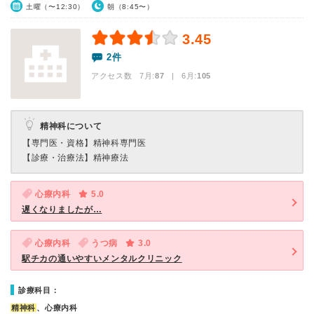
土曜（〜12:30）
朝（8:45〜）
3.45
2件
アクセス数 7月:
87
| 6月:
105
精神科について
【専門医・資格】
精神科専門医
【診療・治療法】
精神療法
心療内科
5.0
遅くなりましたが…
心療内科
うつ病
3.0
駅チカの通いやすいメンタルクリニック
診療科目：
精神科
、心療内科