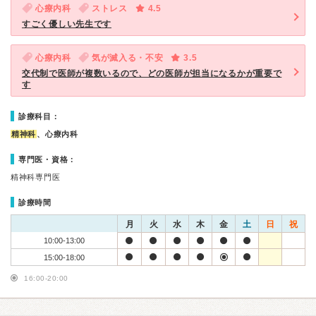
心療内科
ストレス
4.5
すごく優しい先生です
心療内科
気が滅入る・不安
3.5
交代制で医師が複数いるので、どの医師が担当になるかが重要で
す
診療科目：
精神科
、心療内科
専門医・資格：
精神科専門医
診療時間
月
火
水
木
金
土
日
祝
10:00-13:00
15:00-18:00
16:00-20:00