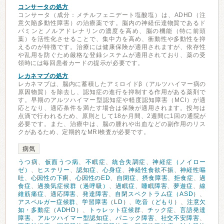
コンサータの処方
コンサータ（成分：メチルフェニデート塩酸塩）は、ADHD（注
意欠陥多動性障害）の治療薬です。脳内の神経伝達物質であるド
パミンとノルアドレナリンの濃度を高め、脳の機能（特に前頭
葉）を活性化させることで、集中力を高め、衝動性や多動性を抑
えるのが特徴です。治療には健康保険が適用されますが、依存性
や乱用を防ぐため厳格な登録システムが適用されており、薬の受
領時には毎回患者カードの提示が必要です。
レカネマブの処方
レカネマブは、脳内に蓄積したアミロイドβ（アルツハイマー病の
原因物質）を除去し、認知症の進行を抑制する作用がある薬剤で
す。早期のアルツハイマー型認知症や軽度認知障害（MCI）が適
応となり、適応条件を満たす場合は保険が適用されます。投与は
点滴で行われるため、原則として18か月間、2週間に1回の通院が
必要です。また、治療中は、脳の腫れや出血などの副作用のリス
クがあるため、定期的なMRI検査が必要です。
病気
うつ病
、
仮面うつ病
、
不眠症
、
統合失調症
、
神経症（ノイロー
ゼ）
、
ヒステリー
、
認知症
、
心身症
、
神経性食欲不振
、
神経性嘔
吐
、
心因性の下痢
、
心因性のED
、
自閉症
、
摂食障害
、
拒食症
、
過
食症
、
過換気症候群（過呼吸）
、
過眠症
、
睡眠障害
、
夢遊症
、
線
維筋痛症
、
適応障害
、
発達障害
、
自閉スペクトラム症（ASD）
、
アスペルガー症候群
、
学習障害（LD）
、
吃音（どもり）
、
注意欠
如・多動症（ADHD）
、
トゥレット症候群
、
チック症
、
言語発達
障害
、
アルツハイマー型認知症
、
パニック障害
、
社交不安障害
、