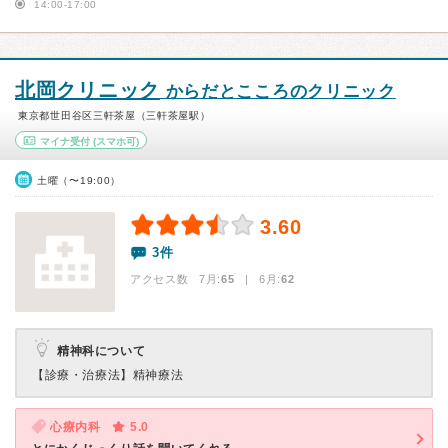
14:00-17:00
北岡クリニック
からだとこころのクリニック
東京都世田谷区三軒茶屋（三軒茶屋駅）
マイナ受付
(スマホ可)
土曜（〜19:00）
3.60
3件
アクセス数 7月:
65
| 6月:
62
精神科について
【診療・治療法】
精神療法
心療内科
5.0