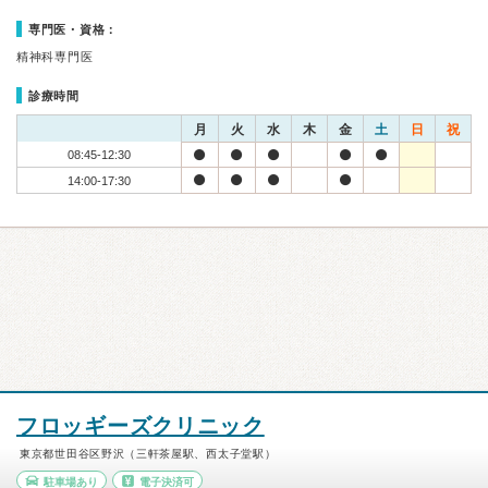
専門医・資格：
精神科専門医
診療時間
月
火
水
木
金
土
日
祝
08:45-12:30
14:00-17:30
フロッギーズクリニック
東京都世田谷区野沢（三軒茶屋駅、西太子堂駅）
駐車場あり
電子決済可