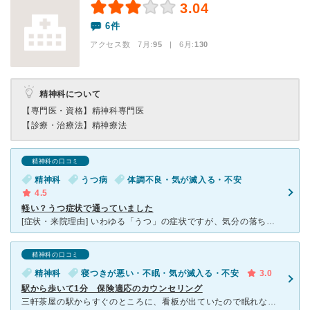
3.04
6件
アクセス数 7月:
95
| 6月:
130
精神科について
【専門医・資格】
精神科専門医
【診療・治療法】
精神療法
精神科の口コミ
精神科
うつ病
体調不良・気が滅入る・不安
4.5
軽い？うつ症状で通っていました
[症状・来院理由] いわゆる「うつ」の症状ですが、気分の落ち込みや食欲低下、だるさなどが1ヶ月程度続いたため、自宅から歩いて通える距離の病院を検索し、こちらにかかることにしました。 [医師の診断・
精神科の口コミ
精神科
寝つきが悪い・不眠・気が滅入る・不安
3.0
駅から歩いて1分 保険適応のカウンセリング
三軒茶屋の駅からすぐのところに、看板が出ていたので眠れないときに通いました。睡眠薬で何とか寝れましたが、考え方の癖など、鬱傾向にあると診断されました。 保険でカバーできるカウンセリングもあり、リーズ