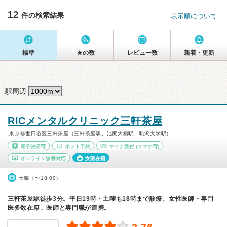
12
件の検索結果
表示順について
標準
★の数
レビュー数
新着・更新
駅周辺
RICメンタルクリニック三軒茶屋
東京都世田谷区三軒茶屋（三軒茶屋駅、池尻大橋駅、駒沢大学駅）
電子決済可
ネット予約
マイナ受付
(スマホ可)
オンライン診療対応
女医在籍
土曜（〜18:00）
三軒茶屋駅徒歩3分。平日19時・土曜も18時まで診療。女性医師・専門
医多数在籍。医師と専門職が連携。