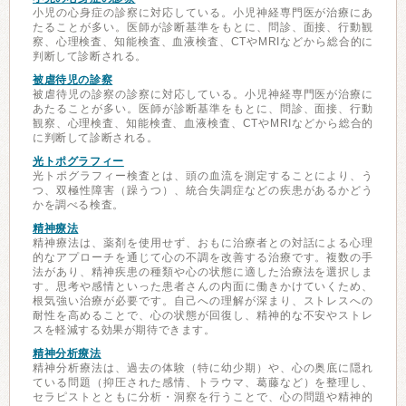
小児の心身症の診察に対応している。小児神経専門医が治療にあ
たることが多い。医師が診断基準をもとに、問診、面接、行動観
察、心理検査、知能検査、血液検査、CTやMRIなどから総合的に
判断して診断される。
被虐待児の診察
被虐待児の診察の診察に対応している。小児神経専門医が治療に
あたることが多い。医師が診断基準をもとに、問診、面接、行動
観察、心理検査、知能検査、血液検査、CTやMRIなどから総合的
に判断して診断される。
光トポグラフィー
光トポグラフィー検査とは、頭の血流を測定することにより、う
つ、双極性障害（躁うつ）、統合失調症などの疾患があるかどう
かを調べる検査。
精神療法
精神療法は、薬剤を使用せず、おもに治療者との対話による心理
的なアプローチを通じて心の不調を改善する治療です。複数の手
法があり、精神疾患の種類や心の状態に適した治療法を選択しま
す。思考や感情といった患者さんの内面に働きかけていくため、
根気強い治療が必要です。自己への理解が深まり、ストレスへの
耐性を高めることで、心の状態が回復し、精神的な不安やストレ
スを軽減する効果が期待できます。
精神分析療法
精神分析療法は、過去の体験（特に幼少期）や、心の奥底に隠れ
ている問題（抑圧された感情、トラウマ、葛藤など）を整理し、
セラピストとともに分析・洞察を行うことで、心の問題や精神的