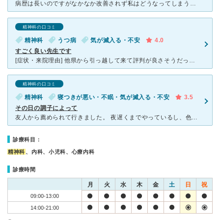
病歴は長いのですがなかなか改善されず私はどうなってしまうのだろうと思っていた時母の知り合いに紹介されてダマされたと思ってと言う気持ちで行ってみました。 第一印象は母はあまり良くなかったようですが
精神科の口コミ
精神科
うつ病
気が滅入る・不安
4.0
すごく良い先生です
[症状・来院理由] 他県から引っ越して来て評判が良さそうだったので通い始めました。 こちらに通う以前からうつ病等が治らずに引き続きこちらで通院しています。 [医師の診断・治療法] 初診時には長
精神科の口コミ
精神科
寝つきが悪い・不眠・気が滅入る・不安
3.5
その日の調子によって
友人から薦められて行きました。 夜遅くまでやっているし、色々と融通もきくし頼りになる良い病院だと思います。 ただ待ち時間が1時間、長いと2時間以上。 綺麗な待合室ではあるけれど、小児科なども一緒
診療科目：
精神科
、内科、小児科、心療内科
診療時間
月
火
水
木
金
土
日
祝
09:00-13:00
14:00-21:00