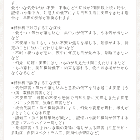
す。
憂うつな気分や強い不安、不眠などの症状が2週間以上続く時や、
記憶力や集中力、注意力の低下により日常生活に支障をきたす場
合は、早期の受診が推奨されます。
■精神科で対応する主な症状
・憂うつ：気分が落ち込む、集中力が低下する、やる気が出ない
など
・不安感：理由もなく強い不安や焦りを感じる、動悸がする、特
定のことに強いこだわりを持つなど
・不眠：寝つきが悪い、夜中に何度も目が覚める、熟睡できない
など
・幻覚、幻聴：実際にはないものが見えたり聞こえたりするなど
・もの忘れ、認知機能低下：約束を忘れる、物の置き場が分から
なくなるなど
■精神科で診療する主な疾患
・気分障害：気分の落ち込みと意欲の低下を引き起こす疾患（う
つ病、双極性障害など）
・不安障害：過度の不安や恐怖で日常生活に支障をきたす疾患
（パニック障害、強迫性障害など）
・統合失調症：脳の機能異常により、幻覚や妄想が現れ、考えが
まとまらなくなる疾患
・認知症：脳の神経細胞が減少し、記憶力や認知機能が低下する
疾患（アルツハイマー病など）
・発達障害：生まれつき脳の発達に偏りがある障害（注意欠如・
多動症、自閉スペクトラム症、限局性学習症など）