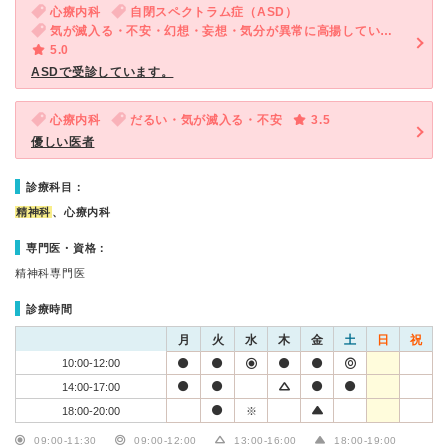
心療内科
自閉スペクトラム症（ASD）
気が滅入る・不安・幻想・妄想・気分が異常に高揚している・協調性がない・落ち着きがない（子供）
5.0
ASDで受診しています。
心療内科
だるい・気が滅入る・不安
3.5
優しい医者
診療科目：
精神科
、心療内科
専門医・資格：
精神科専門医
診療時間
月
火
水
木
金
土
日
祝
10:00-12:00
14:00-17:00
18:00-20:00
※
09:00-11:30
09:00-12:00
13:00-16:00
18:00-19:00