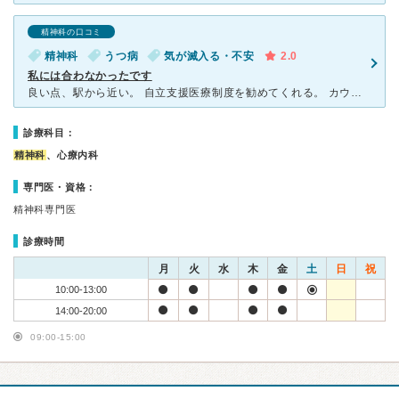
精神科の口コミ
精神科
うつ病
気が滅入る・不安
2.0
私には合わなかったです
良い点、駅から近い。 自立支援医療制度を勧めてくれる。 カウンセリングが安価。オンラインなので受けやすい。 非常に論理的、俯瞰的な説明をしてくれる。 合わなかった点、子供の発達障害についてはあま
診療科目：
精神科
、心療内科
専門医・資格：
精神科専門医
診療時間
月
火
水
木
金
土
日
祝
10:00-13:00
14:00-20:00
09:00-15:00