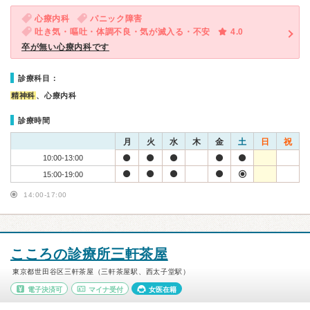
心療内科
パニック障害
吐き気・嘔吐・体調不良・気が滅入る・不安
4.0
卒が無い心療内科です
診療科目：
精神科
、心療内科
診療時間
月
火
水
木
金
土
日
祝
10:00-13:00
15:00-19:00
14:00-17:00
こころの診療所三軒茶屋
東京都世田谷区三軒茶屋（三軒茶屋駅、西太子堂駅）
電子決済可
マイナ受付
女医在籍