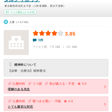
東京都世田谷区太子堂（三軒茶屋駅、西太子堂駅）
マイナ受付
(スマホ可)
土曜（〜17:00）
3.85
3件
アクセス数 7月:
152
| 6月:
126
精神科について
【診療・治療法】
精神療法
心療内科
うつ病
気が滅入る・不安
5.0
理解のある先生
心療内科
寝つきが悪い・不眠
4.0
とても親切な対応