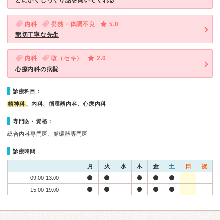
とにかくじっくり話を聞いてくれる
内科
発熱・体調不良
5.0
懇切丁寧な先生
内科
咳（セキ）
2.0
心療内科の病院
診療科目：
精神科
、内科、循環器内科、心療内科
専門医・資格：
総合内科専門医、循環器専門医
診療時間
月
火
水
木
金
土
日
祝
09:00-13:00
15:00-19:00