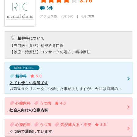
3.76
3件
アクセス数 7月:
390
| 6月:
328
精神科について
【専門医・資格】
精神科専門医
【診療・治療法】
コンサータの処方、精神療法
精神科の口コミ
精神科
5.0
とても優しい医師です
以前違うクリニックに受診した事がありますが、今回は時間の都合や急ぎで診察して頂きたかった事もあり、当日予約及び受診可能なこちらのクリニックを受診しました。 若い先生ですが、とても穏やかで優しく話しや
心療内科
うつ病
4.0
社会人向けの心療内科
心療内科
うつ病
気が滅入る・不安
3.5
うつ病で通院しています