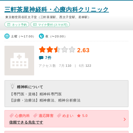
三軒茶屋神経科・心療内科クリニック
東京都世田谷区太子堂（三軒茶屋駅、西太子堂駅、若林駅）
ネット予約
マイナ受付
(スマホ可)
土曜（〜17:00）
夜（〜20:00）
2.63
7件
アクセス数 7月:
110
| 6月:
122
精神科について
【専門医・資格】
精神科専門医
【診療・治療法】
精神療法、精神分析療法
心療内科
適応障害
めまい
5.0
信頼できる先生です