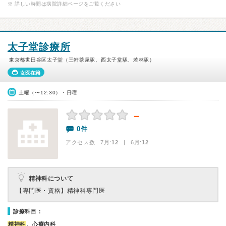
※ 詳しい時間は病院詳細ページをご覧ください
太子堂診療所
東京都世田谷区太子堂（三軒茶屋駅、西太子堂駅、若林駅）
女医在籍
土曜（〜12:30）・日曜
－
0件
アクセス数 7月:
12
| 6月:
12
精神科について
【専門医・資格】
精神科専門医
診療科目：
精神科
、心療内科