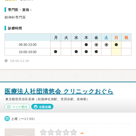
専門医・資格：
精神科専門医
診療時間
月
火
水
木
金
土
日
祝
09:30-13:00
15:00-19:00
09:00-12:30
医療法人社団清悠会 クリニックおぐら
東京都世田谷区若林（松陰神社前駅、世田谷駅、若林駅）
マイナ受付
女医在籍
土曜（〜17:00）
－