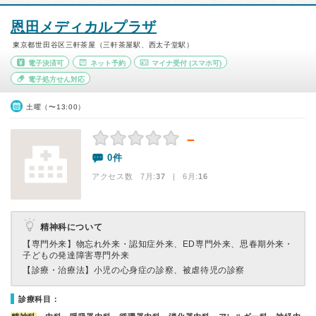
恩田メディカルプラザ
東京都世田谷区三軒茶屋（三軒茶屋駅、西太子堂駅）
電子決済可
ネット予約
マイナ受付
(スマホ可)
電子処方せん対応
土曜（〜13:00）
－
0件
アクセス数 7月:
37
| 6月:
16
精神科について
【専門外来】
物忘れ外来・認知症外来、ED専門外来、思春期外来・
子どもの発達障害専門外来
【診療・治療法】
小児の心身症の診察、被虐待児の診察
診療科目：