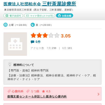
三軒茶屋診療所
医療法人社団柏水会
東京都世田谷区三軒茶屋（西太子堂駅、三軒茶屋駅、若林駅）
電子決済可
マイナ受付
(スマホ可)
女医在籍
土曜（〜18:00）
夜（〜20:00）
3.05
6件
アクセス数 7月:
298
| 6月:
181
精神科について
【専門医・資格】
精神科専門医
【診療・治療法】
精神療法、精神分析療法、精神科デイ・ケア、精
神科デイ・ナイト・ケア
心療内科
うつ病
4.5
復職支援センターも併設した親身な心療内科