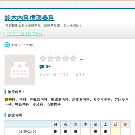
鈴木内科循環器科
東京都世田谷区三軒茶屋（三軒茶屋駅、西太子堂駅）
マイナ受付
(スマホ可)
土曜（〜12:30）
－
0件
アクセス数 7月:
7
| 6月:
7
診療科目：
精神科
、内科、呼吸器内科、循環器内科、消化器内科、リウマチ科、アレルギ
ー科、神経内科、小児科、心療内科
診療時間
月
火
水
木
金
土
日
祝
09:30-12:30