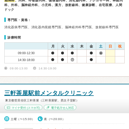
精神科
、内科、呼吸器内科、循環器内科、消化器内科、アレルギー科、神経内
科、外科、脳神経外科、小児科、漢方、放射線科、健康診断、在宅医療、人間
ドック
専門医・資格：
消化器病専門医、消化器内視鏡専門医、脳神経外科専門医、放射線科専門医
診療時間
月
火
水
木
金
土
日
祝
09:00-12:30
14:30-18:00
09:00-13:00
14:30-19:00
三軒茶屋駅前メンタルクリニック
東京都世田谷区三軒茶屋（三軒茶屋駅、西太子堂駅）
マイナ受付
(スマホ可)
電子処方せん対応
土曜（〜15:00）
夜（〜20:00）