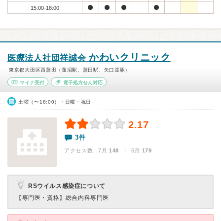
15:00-18:00
かわいクリニック
医療法人社団祥誠会
東京都大田区西蒲田（蓮沼駅、蒲田駅、矢口渡駅）
マイナ受付
電子処方せん対応
土曜（〜18:00）・日曜・祝日
2.17
3件
アクセス数 7月:
148
| 6月:
179
RSウイルス感染症について
【専門医・資格】
総合内科専門医