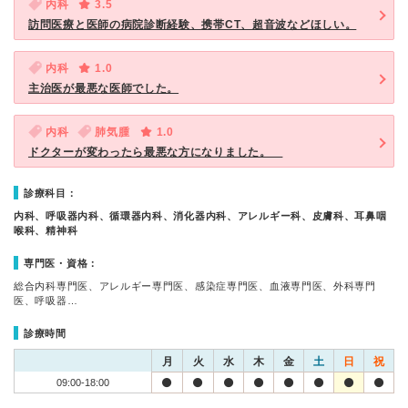
内科
3.5
訪問医療と医師の病院診断経験、携帯CT、超音波などほしい。
内科
1.0
主治医が最悪な医師でした。
内科
肺気腫
1.0
ドクターが変わったら最悪な方になりました。
診療科目：
内科、呼吸器内科、循環器内科、消化器内科、アレルギー科、皮膚科、耳鼻咽
喉科、精神科
専門医・資格：
総合内科専門医、アレルギー専門医、感染症専門医、血液専門医、外科専門
医、呼吸器…
診療時間
月
火
水
木
金
土
日
祝
09:00-18:00