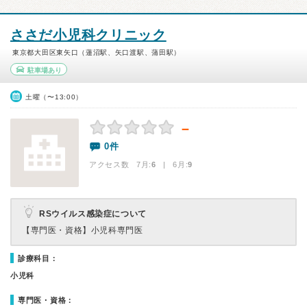
ささだ小児科クリニック
東京都大田区東矢口（蓮沼駅、矢口渡駅、蒲田駅）
駐車場あり
土曜（〜13:00）
－
0件
アクセス数 7月:
6
| 6月:
9
RSウイルス感染症について
【専門医・資格】
小児科専門医
診療科目：
小児科
専門医・資格：