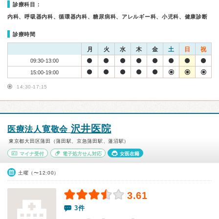
診療科目：
内科、呼吸器内科、循環器内科、糖尿病科、アレルギー科、小児科、健康診断
診療時間
月
火
水
木
金
土
日
祝
09:30-13:00
15:00-19:00
14:30-17:15
沢井医院
医療法人寛敬会
東京都大田区蒲田（蒲田駅、京急蒲田駅、蓮沼駅）
マイナ受付
電子処方せん対応
女医在籍
土曜（〜12:00）
3.61
3件