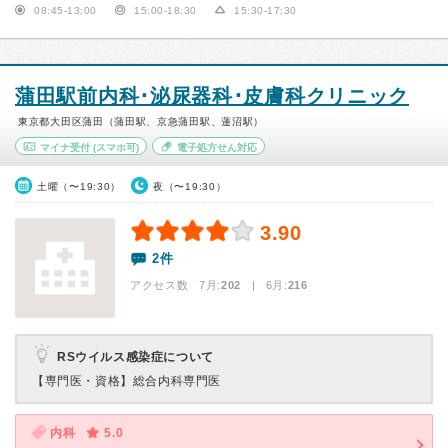
08:45-13:00
15:00-18:30
15:30-17:30
蒲田駅前内科･泌尿器科･皮膚科クリニック
東京都大田区蒲田（蒲田駅、京急蒲田駅、蓮沼駅）
マイナ受付
(スマホ可)
電子処方せん対応
土曜（〜19:30）
夜（〜19:30）
3.90
2件
アクセス数 7月:
202
| 6月:
216
RSウイルス感染症について
【専門医・資格】
総合内科専門医
内科
5.0