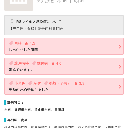
アクセス数 7月:
61
| 6月:
61
RSウイルス感染症について
【専門医・資格】
総合内科専門医
内科
4.5
しっかりした病院
糖尿病科
糖尿病
4.0
混んでいます。
小児科
かぜ
発熱（子供）
3.5
発熱のため受診しました
診療科目：
内科、循環器内科、消化器内科、胃腸科
専門医・資格：
総合内科専門医、糖尿病専門医、循環器専門医、消化器病専門医、大腸肛門病