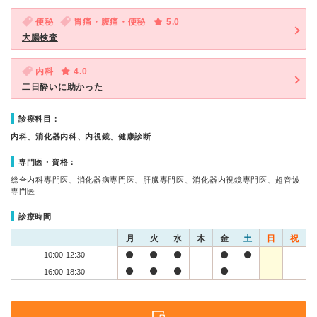
便秘
胃痛・腹痛・便秘
5.0
大腸検査
内科
4.0
二日酔いに助かった
診療科目：
内科、消化器内科、内視鏡、健康診断
専門医・資格：
総合内科専門医、消化器病専門医、肝臓専門医、消化器内視鏡専門医、超音波
専門医
診療時間
月
火
水
木
金
土
日
祝
10:00-12:30
16:00-18:30