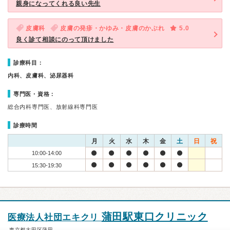
親身になってくれる良い先生
皮膚科
皮膚の発疹・かゆみ・皮膚のかぶれ
5.0
良く診て相談にのって頂けました
診療科目：
内科、皮膚科、泌尿器科
専門医・資格：
総合内科専門医、放射線科専門医
診療時間
月
火
水
木
金
土
日
祝
10:00-14:00
15:30-19:30
蒲田駅東口クリニック
医療法人社団エキクリ
東京都大田区蒲田