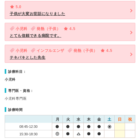
5.0
子供が大変お世話になりました
小児科
発熱（子供）
4.5
とても信頼できる病院です。
小児科
インフルエンザ
発熱（子供）
4.5
テキパキとした先生
診療科目：
小児科
専門医・資格：
小児科専門医
診療時間
月
火
水
木
金
土
日
祝
08:45-12:30
15:30-18:30