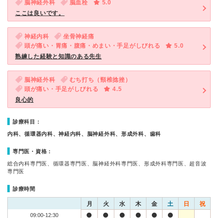
脳神経外科
脳血栓
5.0
ここは良いです。
神経内科
坐骨神経痛
頭が痛い・胃痛・腹痛・めまい・手足がしびれる
5.0
熟練した経験と知識のある先生
脳神経外科
むち打ち（頸椎捻挫）
頭が痛い・手足がしびれる
4.5
良心的
診療科目：
内科、循環器内科、神経内科、脳神経外科、形成外科、歯科
専門医・資格：
総合内科専門医、循環器専門医、脳神経外科専門医、形成外科専門医、超音波
専門医
診療時間
月
火
水
木
金
土
日
祝
09:00-12:30