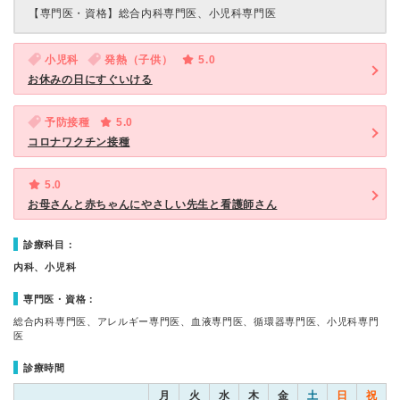
【専門医・資格】
総合内科専門医、小児科専門医
小児科
発熱（子供）
5.0
お休みの日にすぐいける
予防接種
5.0
コロナワクチン接種
5.0
お母さんと赤ちゃんにやさしい先生と看護師さん
診療科目：
内科、小児科
専門医・資格：
総合内科専門医、アレルギー専門医、血液専門医、循環器専門医、小児科専門
医
診療時間
月
火
水
木
金
土
日
祝