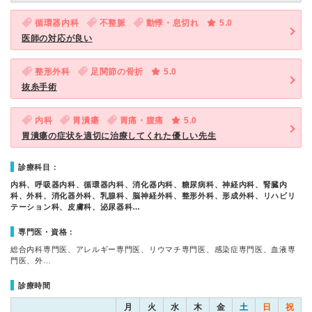
循環器内科
不整脈
動悸・息切れ
5.0
医師の対応が良い
整形外科
足関節の骨折
5.0
抜糸手術
内科
胃潰瘍
胃痛・腹痛
5.0
胃潰瘍の症状を適切に治療してくれた優しい先生
診療科目：
内科、呼吸器内科、循環器内科、消化器内科、糖尿病科、神経内科、腎臓内
科、外科、消化器外科、乳腺科、脳神経外科、整形外科、形成外科、リハビリ
テーション科、皮膚科、泌尿器科…
専門医・資格：
総合内科専門医、アレルギー専門医、リウマチ専門医、感染症専門医、血液専
門医、外…
診療時間
月
火
水
木
金
土
日
祝