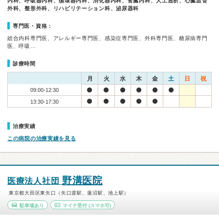
内科、呼吸器内科、循環器内科、消化器内科、腎臓内科、人工透析、心臓血管
外科、整形外科、リハビリテーション科、泌尿器科
専門医・資格：
総合内科専門医、アレルギー専門医、感染症専門医、外科専門医、糖尿病専門
医、呼吸…
診療時間
月
火
水
木
金
土
日
祝
09:00-12:30
13:30-17:30
治療実績
この病院の治療実績を見る
野溝医院
医療法人社団
東京都大田区東矢口（矢口渡駅、蓮沼駅、池上駅）
駐車場あり
マイナ受付
(スマホ可)