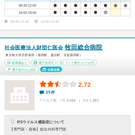
08:30-12:00
16:00-18:00
09:00-12:00
14:00-15:00
牧田総合病院
社会医療法人財団仁医会
東京都大田区西蒲田（蒲田駅、蓮沼駅、京急蒲田駅）
駐車場あり
電子決済可
マイナ受付
(スマホ可)
電子処方せん対応
女医在籍
2.72
25件
アクセス数 7月:
2,066
| 6月:
1,951
RSウイルス感染症について
【専門医・資格】
総合内科専門医