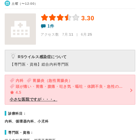
土曜（〜12:00）
3.30
1件
アクセス数 7月:
11
| 6月:
25
RSウイルス感染症について
【専門医・資格】
総合内科専門医
内科
胃腸炎（急性胃腸炎）
頭が痛い・胃痛・腹痛・吐き気・嘔吐・体調不良・急性の下痢
4.5
小さな医院ですが・・・。
診療科目：
内科、循環器内科、小児科
専門医・資格：