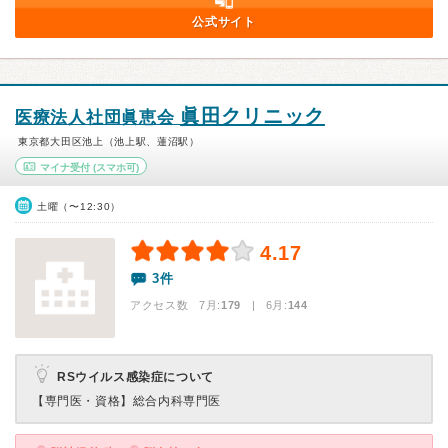
公式サイト
眞田クリニック
医療法人社団眞恵会
東京都大田区池上（池上駅、蓮沼駅）
マイナ受付
(スマホ可)
土曜（〜12:30）
4.17
3件
アクセス数 7月:
179
| 6月:
144
RSウイルス感染症について
【専門医・資格】
総合内科専門医