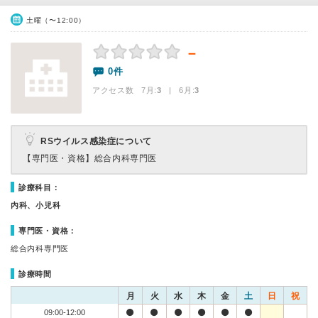
土曜（〜12:00）
－
0件
アクセス数 7月:
3
| 6月:
3
RSウイルス感染症について
【専門医・資格】
総合内科専門医
診療科目：
内科、小児科
専門医・資格：
総合内科専門医
診療時間
月
火
水
木
金
土
日
祝
09:00-12:00