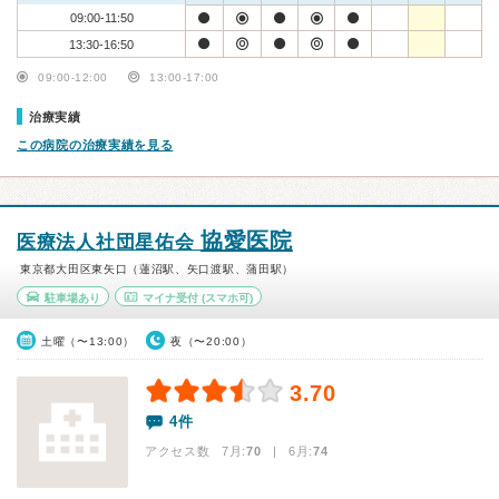
09:00-11:50
13:30-16:50
09:00-12:00
13:00-17:00
治療実績
この病院の治療実績を見る
協愛医院
医療法人社団星佑会
東京都大田区東矢口（蓮沼駅、矢口渡駅、蒲田駅）
駐車場あり
マイナ受付
(スマホ可)
土曜（〜13:00）
夜（〜20:00）
3.70
4件
アクセス数 7月:
70
| 6月:
74