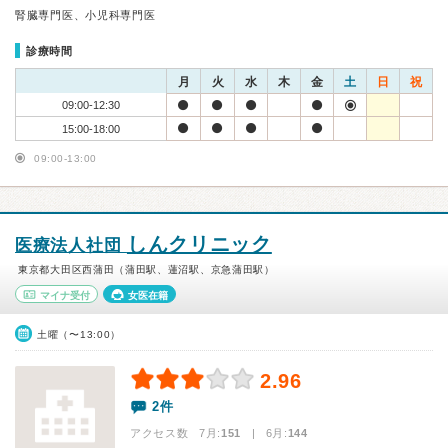
腎臓専門医、小児科専門医
診療時間
月
火
水
木
金
土
日
祝
09:00-12:30
15:00-18:00
09:00-13:00
しんクリニック
医療法人社団
東京都大田区西蒲田（蒲田駅、蓮沼駅、京急蒲田駅）
マイナ受付
女医在籍
土曜（〜13:00）
2.96
2件
アクセス数 7月:
151
| 6月:
144