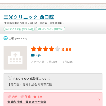
三光クリニック 西口院
東京都大田区西蒲田（蒲田駅、蓮沼駅、京急蒲田駅）
マイナ受付
(スマホ可)
オンライン診療対応
土曜（〜12:30）
3.98
4件
アクセス数 7月:
369
| 6月:
326
RSウイルス感染症について
【専門医・資格】
総合内科専門医
内科
便秘
5.0
大腸内視鏡、胃カメラが無痛