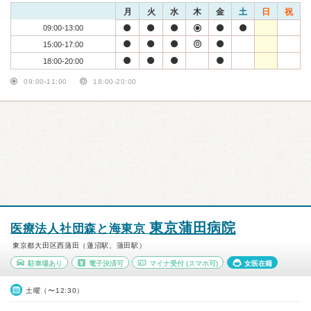
月
火
水
木
金
土
日
祝
09:00-13:00
15:00-17:00
18:00-20:00
09:00-11:00
18:00-20:00
東京蒲田病院
医療法人社団森と海東京
東京都大田区西蒲田（蓮沼駅、蒲田駅）
駐車場あり
電子決済可
マイナ受付
(スマホ可)
女医在籍
土曜（〜12:30）