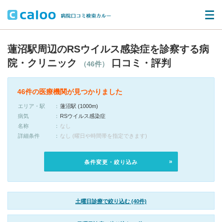
蓮沼駅周辺のRSウイルス感染症を診察する病
院・クリニック
口コミ・評判
（46件）
46件の医療機関が見つかりました
エリア・駅
蓮沼駅 (1000m)
病気
RSウイルス感染症
名称
なし
詳細条件
なし (曜日や時間帯を指定できます)
条件変更・絞り込み
土曜日診療で絞り込む (40件)