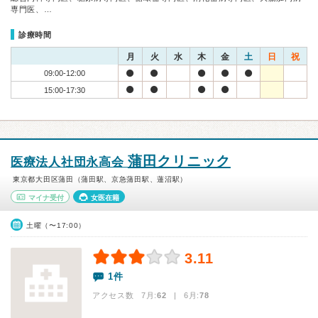
専門医、…
診療時間
月
火
水
木
金
土
日
祝
09:00-12:00
15:00-17:30
蒲田クリニック
医療法人社団永高会
東京都大田区蒲田（蒲田駅、京急蒲田駅、蓮沼駅）
マイナ受付
女医在籍
土曜（〜17:00）
3.11
1件
アクセス数 7月:
62
| 6月:
78