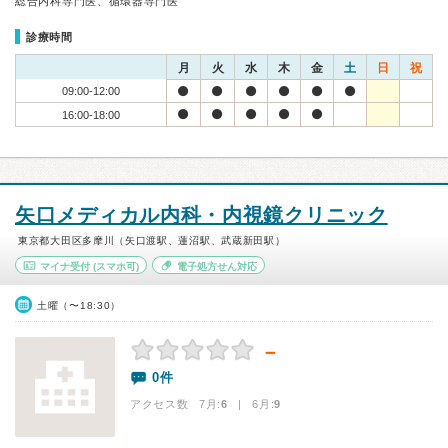
総合内科専門医、循環器専門医
診療時間
月
火
水
木
金
土
日
祝
09:00-12:00
16:00-18:00
矢口メディカル内科・内視鏡クリニック
東京都大田区多摩川（矢口渡駅、蓮沼駅、武蔵新田駅）
マイナ受付
(スマホ可)
電子処方せん対応
土曜（〜18:30）
－
0件
アクセス数 7月:
6
| 6月:
9