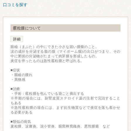
口コミを探す
霰粒腫について
詳細
眼瞼（まぶた）の中にできた小さな固い腫瘤のこと。
涙の成分を分泌する脂の腺（マイボーム腺)の出口がつまり、その
中に粥状の分泌物がたまって肉芽腫を形成したもの。
炎症を伴ったものは急性霰粒腫と呼ばれる。
■症状
・眼瞼の腫れ
・異物感
■治療
・手術：霰粒腫を包んでいる袋ごと摘出する
※早期の場合には、副腎皮質ステロイド薬の注射で完治すること
もある
※急性霰粒腫の場合には、まず抗生物質などで炎症を落ち着かせ
る必要がある
■類似の病気
麦粒腫、涙嚢炎、涙小管炎、眼窩蜂窩織炎、悪性腫瘍 など