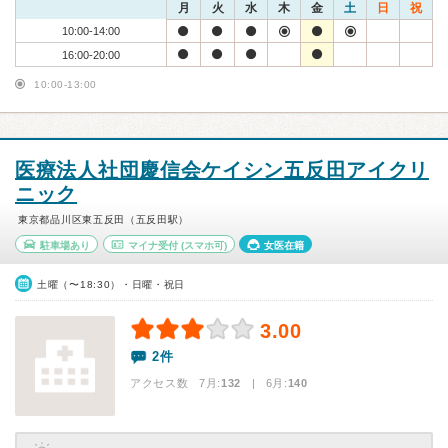
月
火
水
木
金
土
日
祝
10:00-14:00
16:00-20:00
10:00-13:00
医療法人社団慶信会ケイシン五反田アイクリ
ニック
東京都品川区東五反田（五反田駅）
駐車場あり
マイナ受付
(スマホ可)
女医在籍
土曜（〜18:30）・日曜・祝日
3.00
2件
アクセス数 7月:
132
| 6月:
140