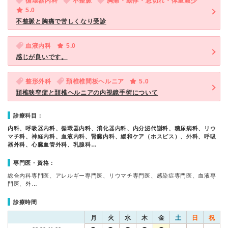
循環器内科
不整脈
胸痛・動悸・息切れ・体重減少
5.0
不整脈と胸痛で苦しくなり受診
血液内科
5.0
感じが良いです。
整形外科
頚椎椎間板ヘルニア
5.0
頚椎狭窄症と頚椎ヘルニアの内視鏡手術について
診療科目：
内科、呼吸器内科、循環器内科、消化器内科、内分泌代謝科、糖尿病科、リウ
マチ科、神経内科、血液内科、腎臓内科、緩和ケア（ホスピス）、外科、呼吸
器外科、心臓血管外科、乳腺科…
専門医・資格：
総合内科専門医、アレルギー専門医、リウマチ専門医、感染症専門医、血液専
門医、外…
診療時間
月
火
水
木
金
土
日
祝