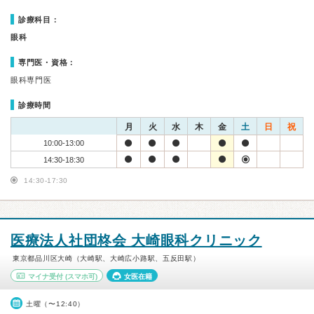
診療科目：
眼科
専門医・資格：
眼科専門医
診療時間
月
火
水
木
金
土
日
祝
10:00-13:00
14:30-18:30
14:30-17:30
医療法人社団柊会 大崎眼科クリニック
東京都品川区大崎（大崎駅、大崎広小路駅、五反田駅）
マイナ受付
(スマホ可)
女医在籍
土曜（〜12:40）