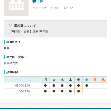
0件
アクセス数 7月:
48
| 6月:
72
霰粒腫について
【専門医・資格】
眼科専門医
診療科目：
眼科
専門医・資格：
眼科専門医
診療時間
月
火
水
木
金
土
日
祝
09:30-12:00
14:30-17:30