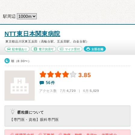
駅周辺
NTT東日本関東病院
東京都品川区東五反田（高輪台駅、五反田駅、白金台駅）
駐車場あり
電子決済可
マイナ受付
女医在籍
朝（8:30〜）
3.85
56件
アクセス数 7月:
4,720
| 6月:
5,029
霰粒腫について
【専門医・資格】
眼科専門医