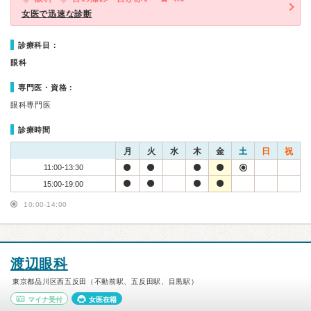
女医で迅速な診断
診療科目：
眼科
専門医・資格：
眼科専門医
診療時間
月
火
水
木
金
土
日
祝
11:00-13:30
15:00-19:00
10:00-14:00
渡辺眼科
東京都品川区西五反田（不動前駅、五反田駅、目黒駅）
マイナ受付
女医在籍