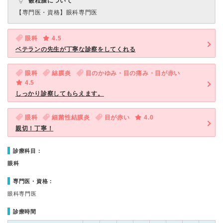
霰粒腫について
【専門医・資格】
眼科専門医
眼科
4.5
ベテランの先生が丁寧な診察をしてくれる
眼科
結膜炎
目のかゆみ・目の痛み・目が赤い
4.5
しっかり診察してもらえます。
眼科
細菌性結膜炎
目が赤い
4.0
親切！丁寧！
診療科目：
眼科
専門医・資格：
眼科専門医
診療時間