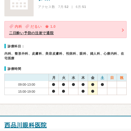
アクセス数 7月:
52
| 6月:
51
内科
だるい
1.0
二日酔い予防の注射で通院
診療科目：
内科、整形外科、皮膚科、美容皮膚科、性病科、眼科、婦人科、心療内科、在
宅医療
診療時間
月
火
水
木
金
土
日
祝
09:00-13:00
15:00-19:00
西品川眼科医院