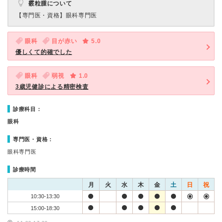
霰粒腫について
【専門医・資格】
眼科専門医
眼科
目が赤い
5.0
優しくて的確でした
眼科
弱視
1.0
3歳児健診による精密検査
診療科目：
眼科
専門医・資格：
眼科専門医
診療時間
月
火
水
木
金
土
日
祝
10:30-13:30
15:00-18:30