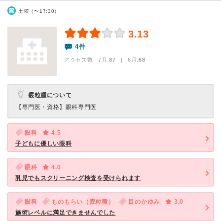
土曜（〜17:30）
3.13
4件
アクセス数 7月:
87
| 6月:
68
霰粒腫について
【専門医・資格】
眼科専門医
眼科
4.5
子どもに優しい眼科
眼科
4.0
乳児でもスクリーニング検査を受けられます
眼科
ものもらい（麦粒種）
目のかゆみ
3.0
施術レベルに満足できませんでした