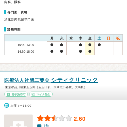
内科、眼科
専門医・資格：
消化器内視鏡専門医
診療時間
月
火
水
木
金
土
日
祝
10:00-13:00
14:30-18:00
シティクリニック
医療法人社団二葉会
東京都品川区東五反田（五反田駅、大崎広小路駅、大崎駅）
電子決済可
マイナ受付
土曜（〜13:00）
2.60
1件