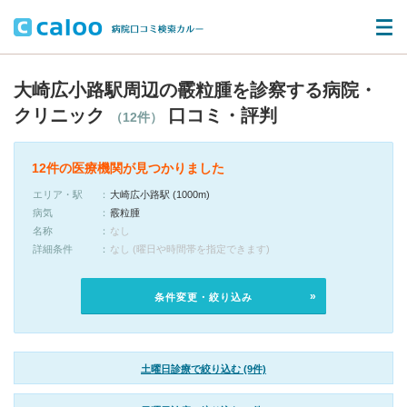
大崎広小路駅周辺の霰粒腫を診察する病院・
クリニック
口コミ・評判
（12件）
12件の医療機関が見つかりました
エリア・駅
大崎広小路駅 (1000m)
病気
霰粒腫
名称
なし
詳細条件
なし (曜日や時間帯を指定できます)
条件変更・絞り込み
土曜日診療で絞り込む (9件)