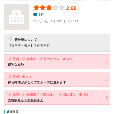
2.98
6件
アクセス数 7月:
254
| 6月:
187
霰粒腫について
【専門医・資格】
眼科専門医
眼科
結膜炎
目のかゆみ
4.5
便利な立地
眼科
4.5
待ち時間が少なくてスムーズに進みます
眼科
眼精疲労（疲れ目）
目の疲れ
4.0
大崎駅ちかくの眼科さん
診療科目：