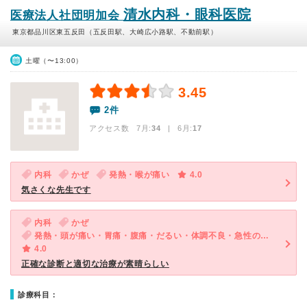
清水内科・眼科医院
医療法人社団明加会
東京都品川区東五反田（五反田駅、大崎広小路駅、不動前駅）
土曜（〜13:00）
3.45
2件
アクセス数 7月:
34
| 6月:
17
内科
かぜ
発熱・喉が痛い
4.0
気さくな先生です
内科
かぜ
発熱・頭が痛い・胃痛・腹痛・だるい・体調不良・急性の下痢
4.0
正確な診断と適切な治療が素晴らしい
診療科目：