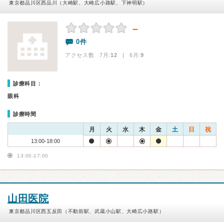
東京都品川区西品川（大崎駅、大崎広小路駅、下神明駅）
－
0件
アクセス数 7月:
12
| 6月:
9
診療科目：
眼科
診療時間
月
火
水
木
金
土
日
祝
13:00-18:00
13:00-17:00
山田医院
東京都品川区西五反田（不動前駅、武蔵小山駅、大崎広小路駅）