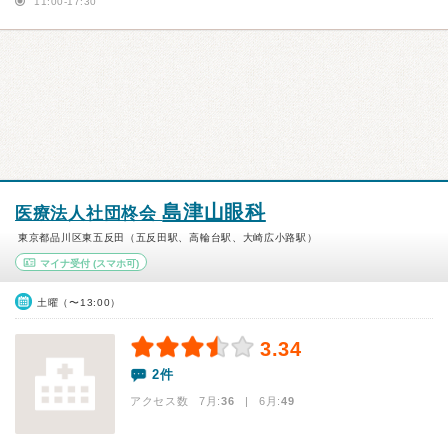
11:00-17:30
島津山眼科
医療法人社団柊会
東京都品川区東五反田（五反田駅、高輪台駅、大崎広小路駅）
マイナ受付
(スマホ可)
土曜（〜13:00）
3.34
2件
アクセス数 7月:
36
| 6月:
49