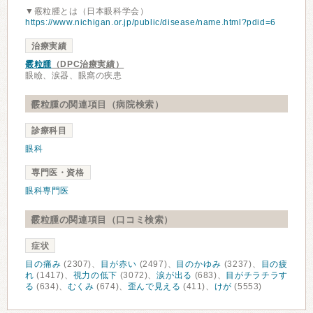
▼霰粒腫とは（日本眼科学会）
https://www.nichigan.or.jp/public/disease/name.html?pdid=6
治療実績
霰粒腫
（DPC治療実績）
眼瞼、涙器、眼窩の疾患
霰粒腫の関連項目（病院検索）
診療科目
眼科
専門医・資格
眼科専門医
霰粒腫の関連項目（口コミ検索）
症状
目の痛み
(2307)、
目が赤い
(2497)、
目のかゆみ
(3237)、
目の疲
れ
(1417)、
視力の低下
(3072)、
涙が出る
(683)、
目がチラチラす
る
(634)、
むくみ
(674)、
歪んで見える
(411)、
けが
(5553)