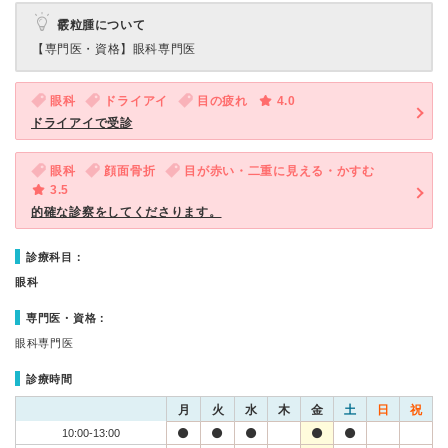
霰粒腫について
【専門医・資格】
眼科専門医
眼科
ドライアイ
目の疲れ
4.0
ドライアイで受診
眼科
顔面骨折
目が赤い・二重に見える・かすむ
3.5
的確な診察をしてくださります。
診療科目：
眼科
専門医・資格：
眼科専門医
診療時間
月
火
水
木
金
土
日
祝
10:00-13:00