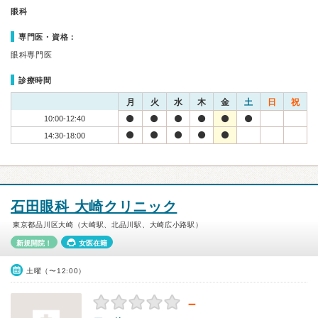
眼科
専門医・資格：
眼科専門医
診療時間
月
火
水
木
金
土
日
祝
10:00-12:40
14:30-18:00
石田眼科 大崎クリニック
東京都品川区大崎（大崎駅、北品川駅、大崎広小路駅）
新規開院！
女医在籍
土曜（〜12:00）
－