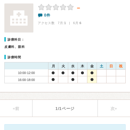
－
0件
アクセス数 7月:
1
| 6月:
6
診療科目：
皮膚科、眼科
診療時間
月
火
水
木
金
土
日
祝
10:00-12:00
16:00-18:00
«前
1/1ページ
次»