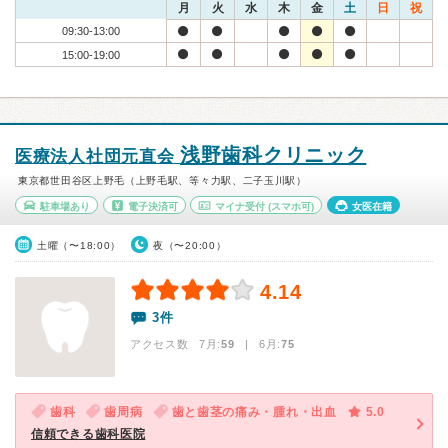
月
火
水
木
金
土
日
祝
09:30-13:00
15:00-19:00
浅野歯科クリニック
医療法人社団元直会
東京都世田谷区上野毛（上野毛駅、等々力駅、二子玉川駅）
駐車場あり
電子決済可
マイナ受付
(スマホ可)
女医在籍
土曜（〜18:00）
夜（〜20:00）
4.14
3件
アクセス数 7月:
59
| 6月:
75
歯科
歯周病
歯と歯茎の痛み・腫れ・出血
5.0
信頼できる歯科医院