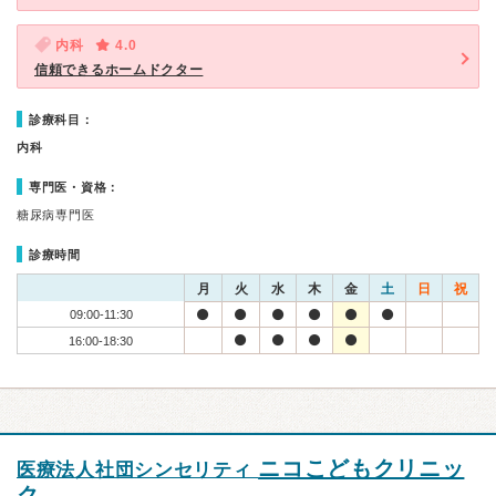
内科
4.0
信頼できるホームドクター
診療科目：
内科
専門医・資格：
糖尿病専門医
診療時間
月
火
水
木
金
土
日
祝
09:00-11:30
16:00-18:30
ニコこどもクリニッ
医療法人社団シンセリティ
ク