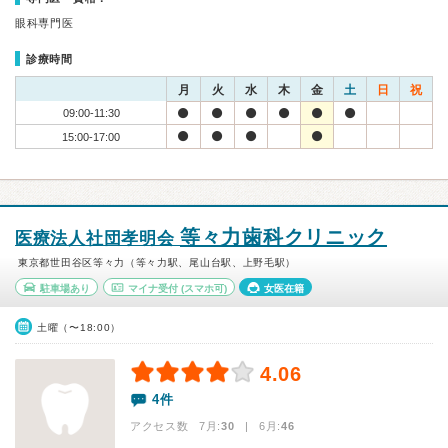
眼科専門医
診療時間
月
火
水
木
金
土
日
祝
09:00-11:30
15:00-17:00
等々力歯科クリニック
医療法人社団孝明会
東京都世田谷区等々力（等々力駅、尾山台駅、上野毛駅）
駐車場あり
マイナ受付
(スマホ可)
女医在籍
土曜（〜18:00）
4.06
4件
アクセス数 7月:
30
| 6月:
46