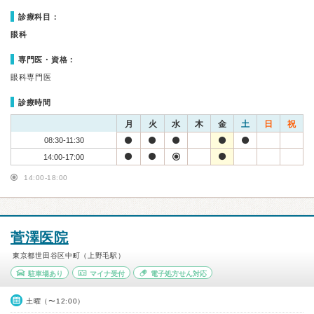
診療科目：
眼科
専門医・資格：
眼科専門医
診療時間
月
火
水
木
金
土
日
祝
08:30-11:30
14:00-17:00
14:00-18:00
菅澤医院
東京都世田谷区中町（上野毛駅）
駐車場あり
マイナ受付
電子処方せん対応
土曜（〜12:00）