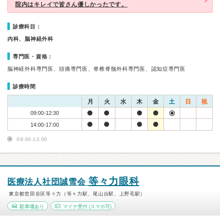
院内はキレイで皆さん優しかったです。
診療科目：
内科、脳神経外科
専門医・資格：
脳神経外科専門医、頭痛専門医、脊椎脊髄外科専門医、認知症専門医
診療時間
月
火
水
木
金
土
日
祝
09:00-12:30
14:00-17:00
09:00-13:00
等々力眼科
医療法人社団誠雪会
東京都世田谷区等々力（等々力駅、尾山台駅、上野毛駅）
駐車場あり
マイナ受付
(スマホ可)