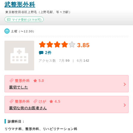
武整形外科
東京都世田谷区上野毛（上野毛駅、等々力駅）
マイナ受付
(スマホ可)
土曜（〜12:30）
3.85
2件
アクセス数 7月:
99
| 6月:
142
整形外科
5.0
親切でした
整形外科
けが
4.5
親切な街のお医者さん
診療科目：
リウマチ科、整形外科、リハビリテーション科