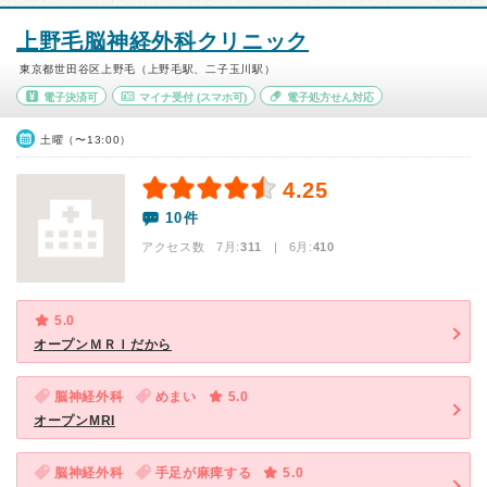
上野毛脳神経外科クリニック
東京都世田谷区上野毛（上野毛駅、二子玉川駅）
電子決済可
マイナ受付
(スマホ可)
電子処方せん対応
土曜（〜13:00）
4.25
10件
アクセス数 7月:
311
| 6月:
410
5.0
オープンＭＲＩだから
脳神経外科
めまい
5.0
オープンMRI
脳神経外科
手足が麻痺する
5.0