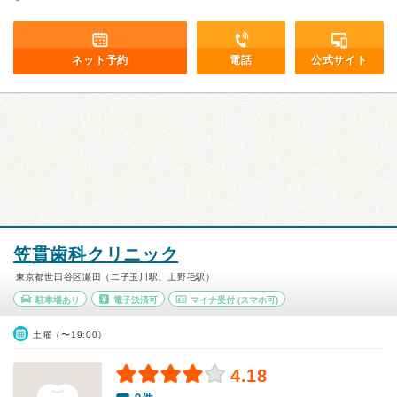
ネット予約
電話
公式サイト
笠貫歯科クリニック
東京都世田谷区瀬田（二子玉川駅、上野毛駅）
駐車場あり
電子決済可
マイナ受付
(スマホ可)
土曜（〜19:00）
4.18