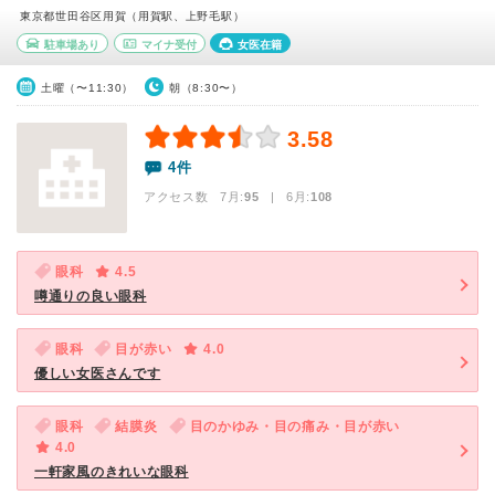
東京都世田谷区用賀（用賀駅、上野毛駅）
駐車場あり
マイナ受付
女医在籍
土曜（〜11:30）
朝（8:30〜）
3.58
4件
アクセス数 7月:
95
| 6月:
108
眼科
4.5
噂通りの良い眼科
眼科
目が赤い
4.0
優しい女医さんです
眼科
結膜炎
目のかゆみ・目の痛み・目が赤い
4.0
一軒家風のきれいな眼科