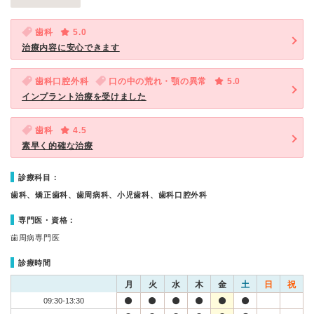
歯科
5.0
治療内容に安心できます
歯科口腔外科
口の中の荒れ・顎の異常
5.0
インプラント治療を受けました
歯科
4.5
素早く的確な治療
診療科目：
歯科、矯正歯科、歯周病科、小児歯科、歯科口腔外科
専門医・資格：
歯周病専門医
診療時間
月
火
水
木
金
土
日
祝
09:30-13:30