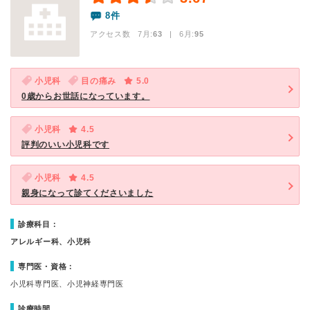
8件
アクセス数 7月:
63
| 6月:
95
小児科
目の痛み
5.0
0歳からお世話になっています。
小児科
4.5
評判のいい小児科です
小児科
4.5
親身になって診てくださいました
診療科目：
アレルギー科、小児科
専門医・資格：
小児科専門医、小児神経専門医
診療時間