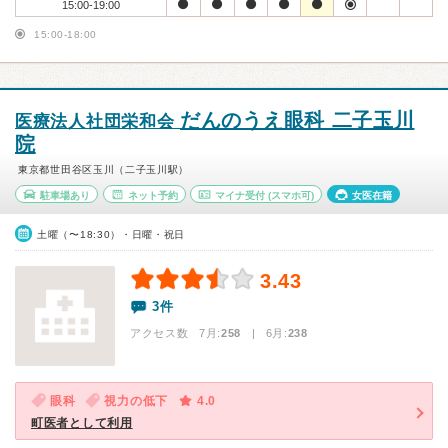
15:00-19:00
15:00-18:00
だんのうえ眼科 二子玉川
医療法人社団栄和会
院
東京都世田谷区玉川（二子玉川駅）
駐車場あり
ネット予約
マイナ受付
(スマホ可)
女医在籍
土曜（〜18:30）・日曜・祝日
3.43
3件
アクセス数 7月:
258
| 6月:
238
眼科
視力の低下
4.0
町医者として利用