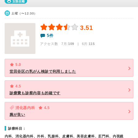
女医在籍
土曜（〜12:30）
3.51
5件
アクセス数 7月:
109
| 6月:
115
5.0
世田谷区の乳がん検診で利用しました
4.5
診療費も診察内容も的確です
消化器内科
4.5
腕が良い
診療科目：
内科、消化器内科、外科、乳腺科、皮膚科、美容皮膚科、肛門科、内視鏡