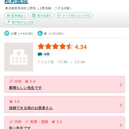
松村医院
東京都世田谷区上野毛（上野毛駅、二子玉川駅）
駐車場あり
電子決済可
マイナ受付
(スマホ可)
電子処方せん対応
土曜（〜12:00）
夜（〜21:00）
4.34
4件
アクセス数 7月:
98
| 6月:
58
内科
5.0
素晴らしい先生です
5.0
信頼できる街のお医者さん
内科
胃痛・腹痛
5.0
良い先生です