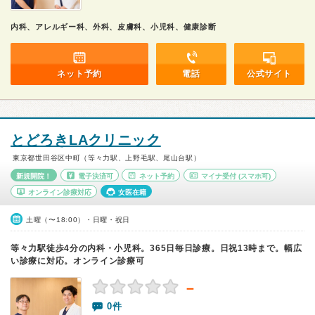
内科、アレルギー科、外科、皮膚科、小児科、健康診断
ネット予約
電話
公式サイト
とどろきLAクリニック
東京都世田谷区中町（等々力駅、上野毛駅、尾山台駅）
新規開院！
電子決済可
ネット予約
マイナ受付
(スマホ可)
オンライン診療対応
女医在籍
土曜（〜18:00）・日曜・祝日
等々力駅徒歩4分の内科・小児科。365日毎日診療。日祝13時まで。幅広
い診療に対応。オンライン診療可
－
0件