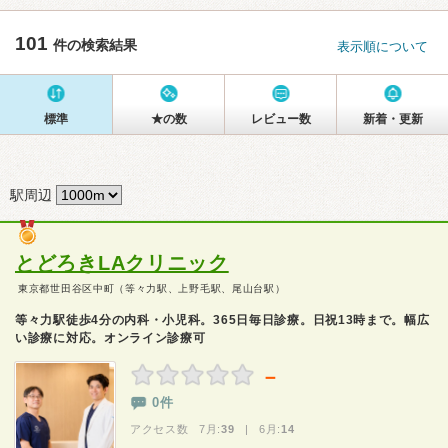
101
件の検索結果
表示順について
標準
★の数
レビュー数
新着・更新
駅周辺
とどろきLAクリニック
東京都世田谷区中町（等々力駅、上野毛駅、尾山台駅）
等々力駅徒歩4分の内科・小児科。365日毎日診療。日祝13時まで。幅広
い診療に対応。オンライン診療可
－
0件
アクセス数 7月:
39
| 6月:
14