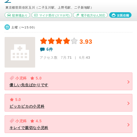
東京都世田谷区玉川（二子玉川駅、上野毛駅、二子新地駅）
駐車場あり
マイナ受付
(スマホ可)
電子処方せん対応
女医在籍
土曜（〜15:00）
3.93
6件
アクセス数 7月:
71
| 6月:
43
小児科
5.0
優しい先生ばかりです
5.0
ピッカピカの小児科
小児科
4.5
キレイで親切な小児科