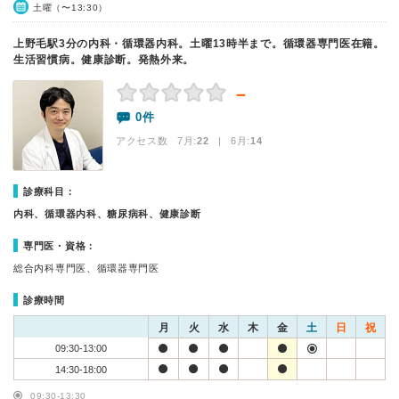
土曜（〜13:30）
上野毛駅3分の内科・循環器内科。土曜13時半まで。循環器専門医在籍。
生活習慣病。健康診断。発熱外来。
－
0件
アクセス数 7月:
22
| 6月:
14
診療科目：
内科、循環器内科、糖尿病科、健康診断
専門医・資格：
総合内科専門医、循環器専門医
診療時間
月
火
水
木
金
土
日
祝
09:30-13:00
14:30-18:00
09:30-13:30