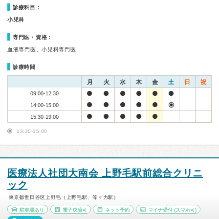
診療科目：
小児科
専門医・資格：
血液専門医、小児科専門医
診療時間
月
火
水
木
金
土
日
祝
09:00-12:30
14:00-15:00
15:30-19:00
13:30-15:00
医療法人社団大南会 上野毛駅前総合クリニ
ック
東京都世田谷区上野毛（上野毛駅、等々力駅）
駐車場あり
電子決済可
ネット予約
マイナ受付
(スマホ可)