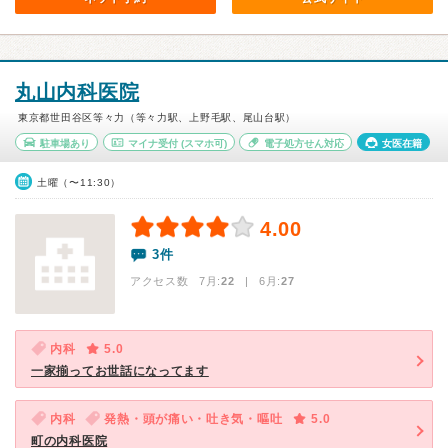
丸山内科医院
東京都世田谷区等々力（等々力駅、上野毛駅、尾山台駅）
駐車場あり
マイナ受付
(スマホ可)
電子処方せん対応
女医在籍
土曜（〜11:30）
4.00
3件
アクセス数 7月:
22
| 6月:
27
内科
5.0
一家揃ってお世話になってます
内科
発熱・頭が痛い・吐き気・嘔吐
5.0
町の内科医院