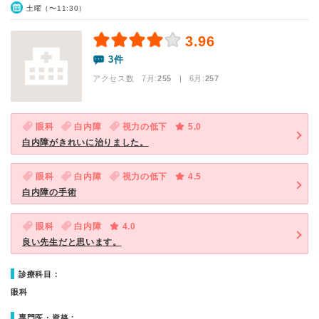
土曜（〜11:30）
3.96
3件
アクセス数 7月:
255
| 6月:
257
眼科
白内障
視力の低下
5.0
白内障がきれいに治りました。
眼科
白内障
視力の低下
4.5
白内障の手術
眼科
白内障
4.0
良い先生だと思います。
診療科目：
眼科
専門医・資格：