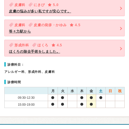
皮膚科
にきび
5.0
皮膚の悩みが多い私ですが安心です。
皮膚科
皮膚の発疹・かゆみ
4.5
等々力駅から
形成外科
ほくろ
4.5
ほくろの除去手術をしました。
診療科目：
アレルギー科、形成外科、皮膚科
診療時間
月
火
水
木
金
土
日
祝
09:30-12:30
15:00-19:00