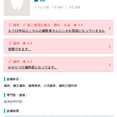
9件
アクセス数 7月:
257
| 6月:
229
歯科
歯と歯茎の痛み・腫れ・出血
5.0
もう10年以上こちらの歯医者さんにしかお世話になっていません
歯科
5.0
信頼できます。
歯科
5.0
かかりつけ歯科医になってます。
診療科目：
歯科、矯正歯科、歯周病科、小児歯科、歯科口腔外科
専門医・資格：
歯周病専門医
診療時間