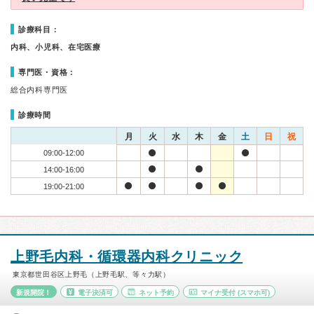
診療科目：
内科、小児科、在宅医療
専門医・資格：
総合内科専門医
診療時間
月
火
水
木
金
土
日
祝
09:00-12:00
14:00-16:00
19:00-21:00
上野毛内科・循環器内科クリニック
東京都世田谷区上野毛（上野毛駅、等々力駅）
新規開院！
電子決済可
ネット予約
マイナ受付
(スマホ可)