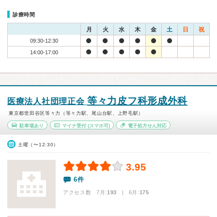
診療時間
月
火
水
木
金
土
日
祝
09:30-12:30
14:00-17:00
等々力皮フ科形成外科
医療法人社団理正会
東京都世田谷区等々力（等々力駅、尾山台駅、上野毛駅）
駐車場あり
マイナ受付
(スマホ可)
電子処方せん対応
土曜（〜12:30）
3.95
6件
アクセス数 7月:
193
| 6月:
175