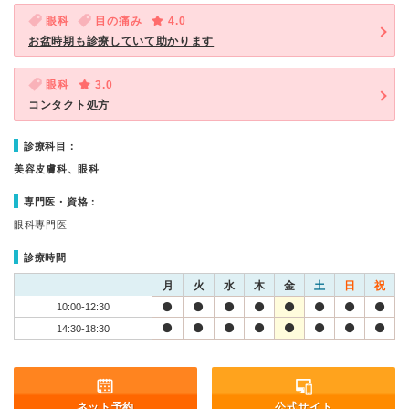
眼科
目の痛み
4.0
お盆時期も診療していて助かります
眼科
3.0
コンタクト処方
診療科目：
美容皮膚科、眼科
専門医・資格：
眼科専門医
診療時間
月
火
水
木
金
土
日
祝
10:00-12:30
14:30-18:30
ネット予約
公式サイト