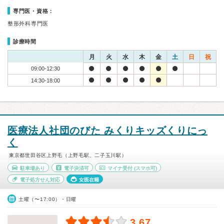
専門医・資格：
整形外科専門医
診療時間
月
火
水
木
金
土
日
祝
09:00-12:30
14:30-18:00
医療法人社団のびた みくりキッズくりにっ
く
東京都世田谷区上野毛（上野毛駅、二子玉川駅）
駐車場あり
電子決済可
マイナ受付
(スマホ可)
電子処方せん対応
女医在籍
土曜（〜17:00）・日曜
3.67