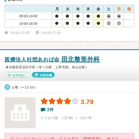
月
火
水
木
金
土
日
祝
09:00-13:00
14:00-18:30
09:00-12:00
14:00-17:00
田北整形外科
医療法人社団あおば会
東京都世田谷区中町（等々力駅、上野毛駅、尾山台駅）
駐車場あり
女医在籍
土曜（〜12:00）
3.79
2件
アクセス数 7月:
93
| 6月:
75