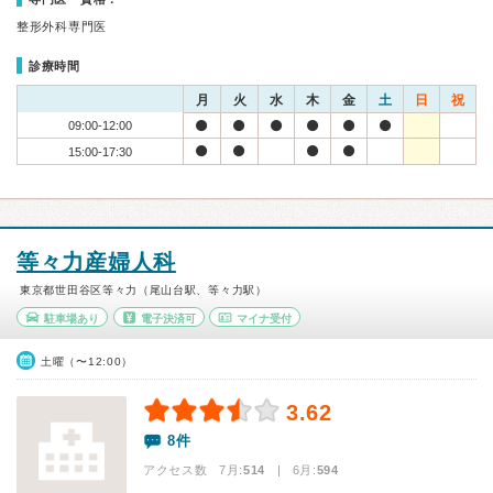
整形外科専門医
診療時間
月
火
水
木
金
土
日
祝
09:00-12:00
15:00-17:30
等々力産婦人科
東京都世田谷区等々力（尾山台駅、等々力駅）
駐車場あり
電子決済可
マイナ受付
土曜（〜12:00）
3.62
8件
アクセス数 7月:
514
| 6月:
594