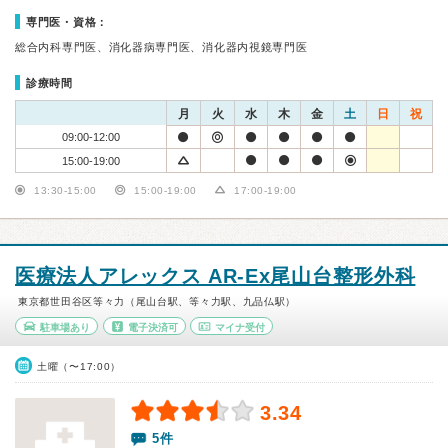
専門医・資格：
総合内科専門医、消化器病専門医、消化器内視鏡専門医
診療時間
月
火
水
木
金
土
日
祝
09:00-12:00
15:00-19:00
13:30-15:00
15:00-19:00
17:00-19:00
医療法人アレックス AR-Ex尾山台整形外科
東京都世田谷区等々力（尾山台駅、等々力駅、九品仏駅）
駐車場あり
電子決済可
マイナ受付
土曜（〜17:00）
3.34
5件