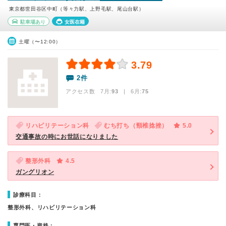
東京都世田谷区中町（等々力駅、上野毛駅、尾山台駅）
駐車場あり
女医在籍
土曜（〜12:00）
3.79
2件
アクセス数 7月:
93
| 6月:
75
リハビリテーション科
むち打ち（頸椎捻挫）
5.0
交通事故の時にお世話になりました
整形外科
4.5
ガングリオン
診療科目：
整形外科、リハビリテーション科
専門医・資格：