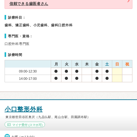
信頼できる歯医者さん
診療科目：
歯科、矯正歯科、小児歯科、歯科口腔外科
専門医・資格：
口腔外科専門医
診療時間
月
火
水
木
金
土
日
祝
09:00-12:30
14:00-17:00
小口整形外科
東京都世田谷区奥沢（九品仏駅、尾山台駅、田園調布駅）
マイナ受付
(スマホ可)
土曜（〜13:00）