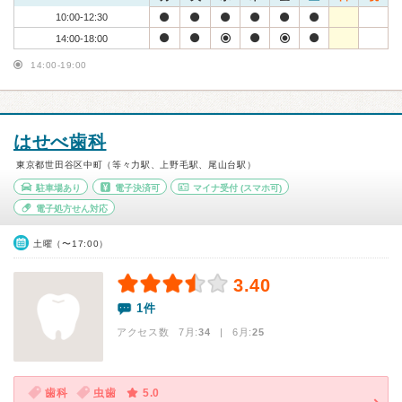
10:00-12:30
14:00-18:00
14:00-19:00
はせべ歯科
東京都世田谷区中町（等々力駅、上野毛駅、尾山台駅）
駐車場あり
電子決済可
マイナ受付
(スマホ可)
電子処方せん対応
土曜（〜17:00）
3.40
1件
アクセス数 7月:
34
| 6月:
25
歯科
虫歯
5.0