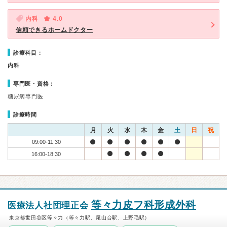
内科
4.0
信頼できるホームドクター
診療科目：
内科
専門医・資格：
糖尿病専門医
診療時間
月
火
水
木
金
土
日
祝
09:00-11:30
16:00-18:30
等々力皮フ科形成外科
医療法人社団理正会
東京都世田谷区等々力（等々力駅、尾山台駅、上野毛駅）