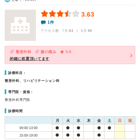
3.63
1件
アクセス数 7月:
63
| 6月:
96
整形外科
膝の痛み
5.0
的確に処置頂いてます
診療科目：
整形外科、リハビリテーション科
専門医・資格：
整形外科専門医
診療時間
月
火
水
木
金
土
日
祝
09:00-13:00
15:00-19:00