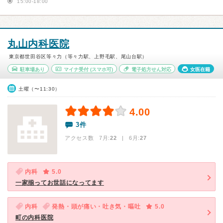
15:00-18:00
丸山内科医院
東京都世田谷区等々力（等々力駅、上野毛駅、尾山台駅）
駐車場あり
マイナ受付
(スマホ可)
電子処方せん対応
女医在籍
土曜（〜11:30）
4.00
3件
アクセス数 7月:
22
| 6月:
27
内科
5.0
一家揃ってお世話になってます
内科
発熱・頭が痛い・吐き気・嘔吐
5.0
町の内科医院