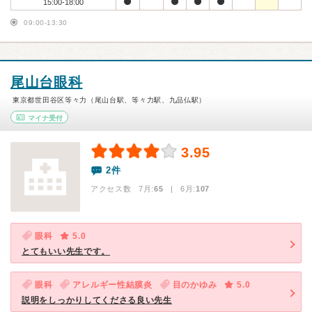
15:00-18:00
09:00-13:30
尾山台眼科
東京都世田谷区等々力（尾山台駅、等々力駅、九品仏駅）
マイナ受付
3.95
2件
アクセス数 7月:
65
| 6月:
107
眼科
5.0
とてもいい先生です。
眼科
アレルギー性結膜炎
目のかゆみ
5.0
説明をしっかりしてくださる良い先生