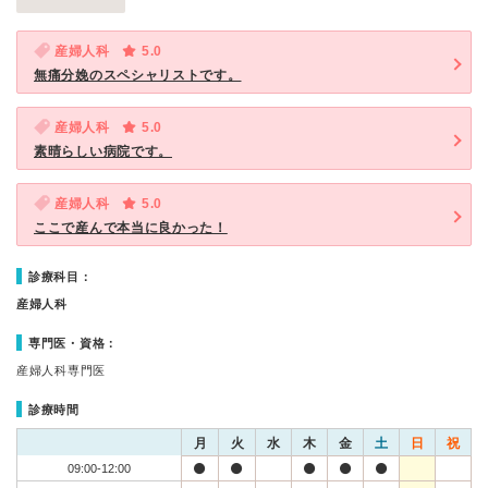
産婦人科
5.0
無痛分娩のスペシャリストです。
産婦人科
5.0
素晴らしい病院です。
産婦人科
5.0
ここで産んで本当に良かった！
診療科目：
産婦人科
専門医・資格：
産婦人科専門医
診療時間
月
火
水
木
金
土
日
祝
09:00-12:00