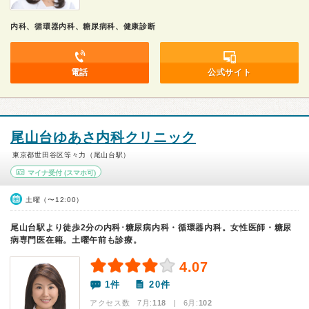
内科、循環器内科、糖尿病科、健康診断
電話
公式サイト
尾山台ゆあさ内科クリニック
東京都世田谷区等々力（尾山台駅）
マイナ受付
(スマホ可)
土曜（〜12:00）
尾山台駅より徒歩2分の内科･糖尿病内科・循環器内科。女性医師・糖尿
病専門医在籍。土曜午前も診療。
4.07
1件
20件
アクセス数 7月:
118
| 6月:
102