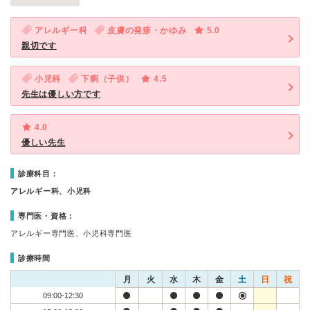
アレルギー科
皮膚の発疹・かゆみ
5.0
親切です
小児科
下痢（子供）
4.5
先生は優しい方です
4.0
優しい先生
診療科目：
アレルギー科、小児科
専門医・資格：
アレルギー専門医、小児科専門医
診療時間
月
火
水
木
金
土
日
祝
09:00-12:30