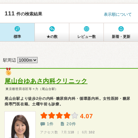
111
件の検索結果
表示順について
標準
★の数
レビュー数
新着・更新
駅周辺
尾山台ゆあさ内科クリニック
東京都世田谷区等々力（尾山台駅）
尾山台駅より徒歩2分の内科･糖尿病内科・循環器内科。女性医師・糖尿
病専門医在籍。土曜午前も診療。
4.07
1件
20件
アクセス数 7月:
118
| 6月:
102