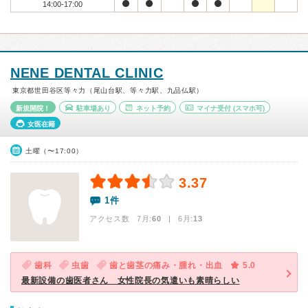
14:00-17:00
NENE DENTAL CLINIC
東京都世田谷区等々力（尾山台駅、等々力駅、九品仏駅）
新規開院！
駐車場あり
ネット予約
マイナ受付
(スマホ可)
女医在籍
土曜（〜17:00）
3.37
1件
アクセス数 7月:
60
| 6月:
13
歯科
虫歯
歯と歯茎の痛み・腫れ・出血
5.0
最新設備の歯医者さん 女性院長の気遣いも素晴らしい