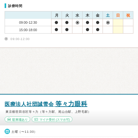
診療時間
月
火
水
木
金
土
日
祝
09:00-12:30
15:00-18:00
09:00-12:00
等々力眼科
医療法人社団誠雪会
東京都世田谷区等々力（等々力駅、尾山台駅、上野毛駅）
駐車場あり
マイナ受付
(スマホ可)
土曜（〜11:30）