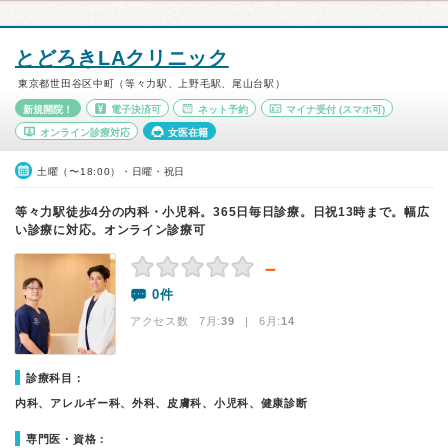
とどろきLAクリニック
東京都世田谷区中町（等々力駅、上野毛駅、尾山台駅）
新規開院！
電子決済可
ネット予約
マイナ受付
(スマホ可)
オンライン診療対応
女医在籍
土曜（〜18:00）・日曜・祝日
等々力駅徒歩4分の内科・小児科。365日毎日診療。日祝13時まで。幅広
い診療に対応。オンライン診療可
－
0件
アクセス数 7月:
39
| 6月:
14
診療科目：
内科、アレルギー科、外科、皮膚科、小児科、健康診断
専門医・資格：