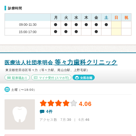
診療時間
月
火
水
木
金
土
日
祝
09:00-11:30
15:00-17:00
等々力歯科クリニック
医療法人社団孝明会
東京都世田谷区等々力（等々力駅、尾山台駅、上野毛駅）
駐車場あり
マイナ受付
(スマホ可)
女医在籍
土曜（〜18:00）
4.06
4件
アクセス数 7月:
30
| 6月:
46