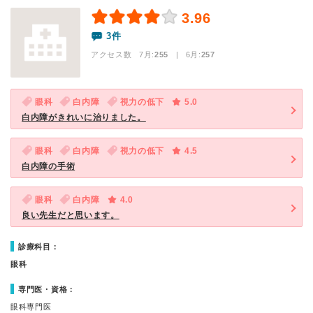
3.96
3件
アクセス数 7月:
255
| 6月:
257
眼科
白内障
視力の低下
5.0
白内障がきれいに治りました。
眼科
白内障
視力の低下
4.5
白内障の手術
眼科
白内障
4.0
良い先生だと思います。
診療科目：
眼科
専門医・資格：
眼科専門医