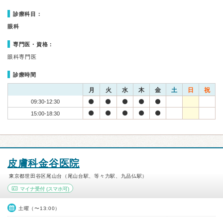
診療科目：
眼科
専門医・資格：
眼科専門医
診療時間
月
火
水
木
金
土
日
祝
09:30-12:30
15:00-18:30
皮膚科金谷医院
東京都世田谷区尾山台（尾山台駅、等々力駅、九品仏駅）
マイナ受付
(スマホ可)
土曜（〜13:00）