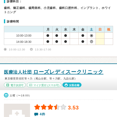
診療科目：
歯科、矯正歯科、歯周病科、小児歯科、歯科口腔外科、インプラント、ホワイ
トニング
診療時間
月
火
水
木
金
土
日
祝
10:00-13:00
14:00-18:30
10:00-12:30
13:30-17:00
ローズレディスークリニック
医療法人社団
東京都世田谷区等々力（尾山台駅、等々力駅、九品仏駅）
電子決済可
マイナ受付
(スマホ可)
女医在籍
土曜（〜18:00）
3.53
4件