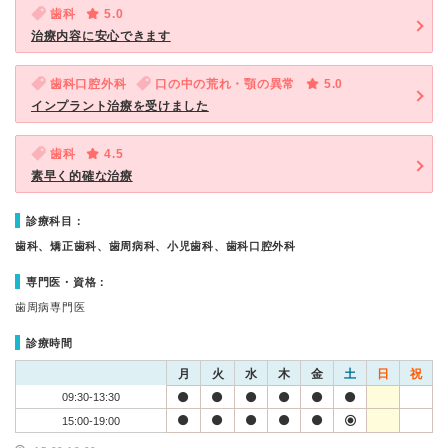
歯科
5.0
治療内容に安心できます
歯科口腔外科
口の中の荒れ・顎の異常
5.0
インプラント治療を受けました
歯科
4.5
素早く的確な治療
診療科目：
歯科、矯正歯科、歯周病科、小児歯科、歯科口腔外科
専門医・資格：
歯周病専門医
診療時間
月
火
水
木
金
土
日
祝
09:30-13:30
15:00-19:00