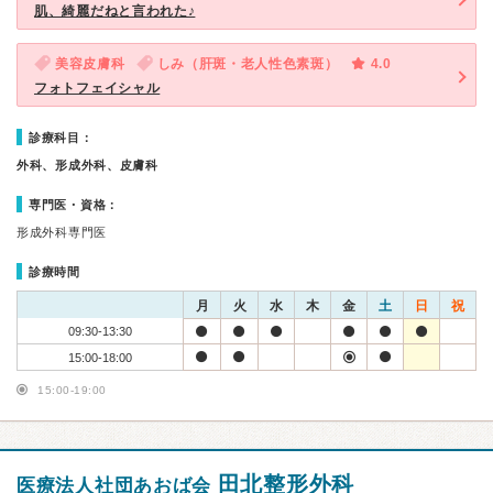
肌、綺麗だねと言われた♪
美容皮膚科
しみ（肝斑・老人性色素斑）
4.0
フォトフェイシャル
診療科目：
外科、形成外科、皮膚科
専門医・資格：
形成外科専門医
診療時間
月
火
水
木
金
土
日
祝
09:30-13:30
15:00-18:00
15:00-19:00
田北整形外科
医療法人社団あおば会