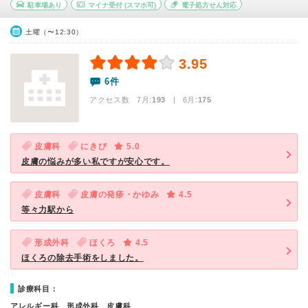
駐車場あり
マイナ受付
(スマホ可)
電子処方せん対応
土曜（〜12:30）
3.95
6件
アクセス数 7月:
193
| 6月:
175
皮膚科
にきび
5.0
皮膚の悩みが多い私ですが安心です。
皮膚科
皮膚の発疹・かゆみ
4.5
等々力駅から
形成外科
ほくろ
4.5
ほくろの除去手術をしました。
診療科目：
アレルギー科、形成外科、皮膚科