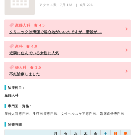
アクセス数 7月:
133
| 6月:
206
産婦人科
4.5
クリニックは清潔で居心地がいいのですが、階段が....
産科
4.0
近隣に住んでいる女性に人気
婦人科
3.5
不妊治療しました
診療科目：
産婦人科
専門医・資格：
産婦人科専門医、生殖医療専門医、女性ヘルスケア専門医、臨床遺伝専門医
診療時間
月
火
水
木
金
土
日
祝