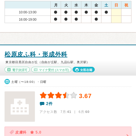
月
火
水
木
金
土
日
祝
10:00-13:00
16:00-19:00
松原皮ふ科・形成外科
東京都目黒区自由が丘（自由が丘駅、九品仏駅、奥沢駅）
電子決済可
マイナ受付
(スマホ可)
女医在籍
土曜（〜18:00）・日曜
3.67
2件
アクセス数 7月:
41
| 6月:
60
皮膚科
5.0