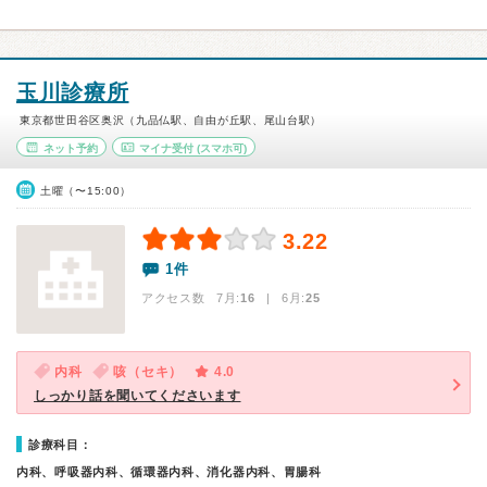
玉川診療所
東京都世田谷区奥沢（九品仏駅、自由が丘駅、尾山台駅）
ネット予約
マイナ受付
(スマホ可)
土曜（〜15:00）
3.22
1件
アクセス数 7月:
16
| 6月:
25
内科
咳（セキ）
4.0
しっかり話を聞いてくださいます
診療科目：
内科、呼吸器内科、循環器内科、消化器内科、胃腸科