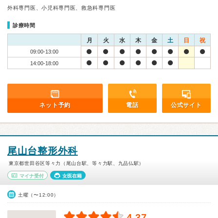
外科専門医、小児科専門医、救急科専門医
診療時間
月
火
水
木
金
土
日
祝
09:00-13:00
14:00-18:00
ネット予約
電話
公式サイト
尾山台整形外科
東京都世田谷区等々力（尾山台駅、等々力駅、九品仏駅）
マイナ受付
女医在籍
土曜（〜12:00）
4.37