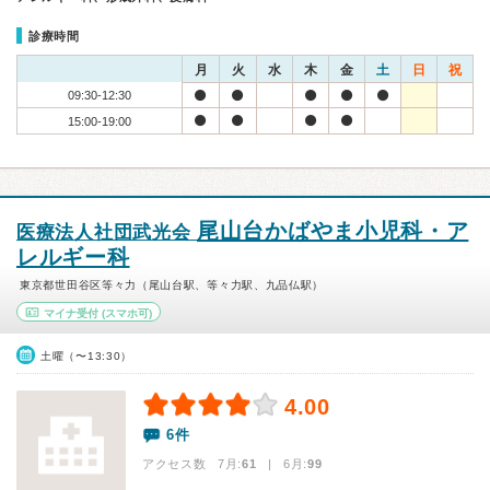
診療時間
月
火
水
木
金
土
日
祝
09:30-12:30
15:00-19:00
尾山台かばやま小児科・ア
医療法人社団武光会
レルギー科
東京都世田谷区等々力（尾山台駅、等々力駅、九品仏駅）
マイナ受付
(スマホ可)
土曜（〜13:30）
4.00
6件
アクセス数 7月:
61
| 6月:
99