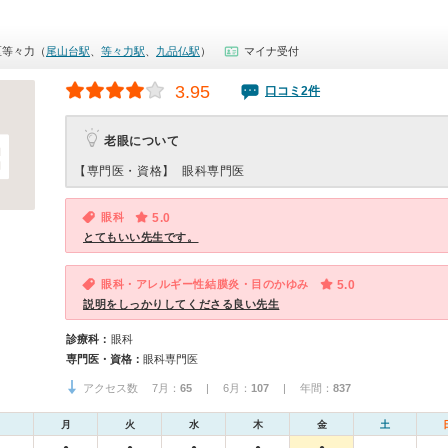
区等々力（
尾山台駅
、
等々力駅
、
九品仏駅
）
マイナ受付
3.95
口コミ2件
老眼について
【専門医・資格】
眼科専門医
眼科
5.0
とてもいい先生です。
眼科・アレルギー性結膜炎・目のかゆみ
5.0
説明をしっかりしてくださる良い先生
診療科：
眼科
専門医・資格：
眼科専門医
アクセス数 7月：
65
| 6月：
107
| 年間：
837
月
火
水
木
金
土
●
●
●
●
●