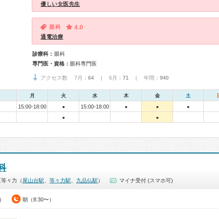
優しい女医先生
眼科
4.0
通電治療
診療科：
眼科
専門医・資格：
眼科専門医
アクセス数 7月：
64
| 6月：
71
| 年間：
940
月
火
水
木
金
土
15:00-18:00
15:00-18:00
●
●
●
●
●
●
科
区等々力（
尾山台駅
、
等々力駅
、
九品仏駅
）
マイナ受付 (スマホ可)
0）
朝（8:30〜）