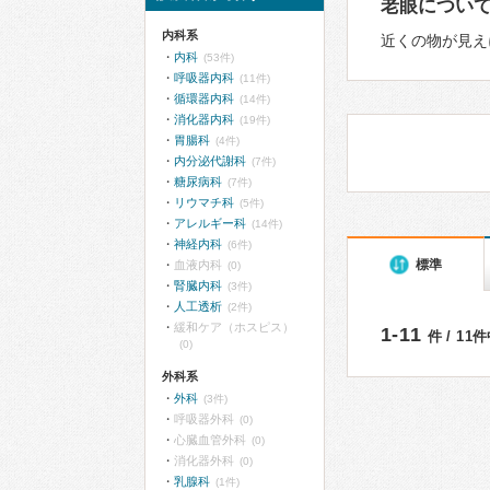
老眼につい
内科系
近くの物が見え
内科
(53件)
呼吸器内科
(11件)
循環器内科
(14件)
消化器内科
(19件)
胃腸科
(4件)
内分泌代謝科
(7件)
糖尿病科
(7件)
リウマチ科
(5件)
アレルギー科
(14件)
神経内科
(6件)
標準
血液内科
(0)
腎臓内科
(3件)
人工透析
(2件)
緩和ケア（ホスピス）
1-11
件 / 11
(0)
外科系
外科
(3件)
呼吸器外科
(0)
心臓血管外科
(0)
消化器外科
(0)
乳腺科
(1件)