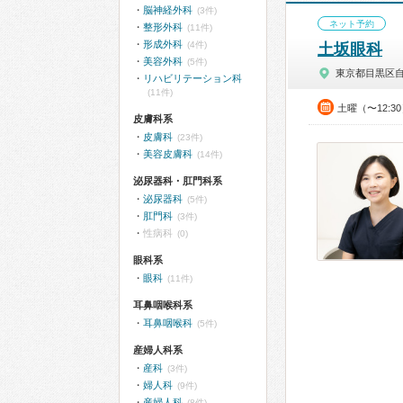
脳神経外科
(3件)
ネット予約
整形外科
(11件)
形成外科
(4件)
土坂眼科
美容外科
(5件)
東京都目黒区
リハビリテーション科
(11件)
土曜（〜12:3
皮膚科系
皮膚科
(23件)
美容皮膚科
(14件)
泌尿器科・肛門科系
泌尿器科
(5件)
肛門科
(3件)
性病科
(0)
眼科系
眼科
(11件)
耳鼻咽喉科系
耳鼻咽喉科
(5件)
産婦人科系
産科
(3件)
婦人科
(9件)
産婦人科
(8件)