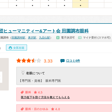
●
●
●
●
●
団ヒューマニティー&アート会 田園調布眼科
田園調布（
田園調布駅
、
奥沢駅
、
九品仏駅
）
電子決済可
マイナ受付 (スマホ可)
女医在籍
0）
3.33
口コミ4件
老眼について
【専門医・資格】
眼科専門医
眼科
4.5
視力低下を防ぐ方法を教えてもらえる
眼科・目のかゆみ
4.0