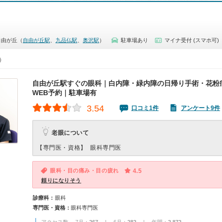
自由が丘（
自由が丘駅
、
九品仏駅
、
奥沢駅
）
駐車場あり
マイナ受付 (スマホ可)
0）
自由が丘駅すぐの眼科｜白内障・緑内障の日帰り手術・花粉
WEB予約｜駐車場有
3.54
口コミ1件
アンケート9件
老眼について
【専門医・資格】
眼科専門医
眼科・目の痛み・目の疲れ
4.5
頼りになりそう
診療科：
眼科
専門医・資格：
眼科専門医