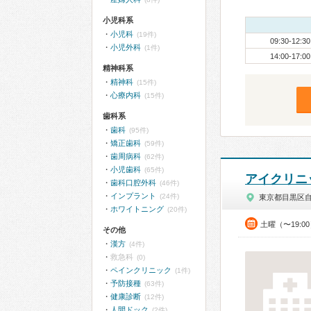
小児科系
小児科
(19件)
09:30-12:30
小児外科
(1件)
14:00-17:00
精神科系
精神科
(15件)
心療内科
(15件)
歯科系
歯科
(95件)
矯正歯科
(59件)
歯周病科
(62件)
小児歯科
(65件)
アイクリニ
歯科口腔外科
(46件)
インプラント
(24件)
東京都目黒区
ホワイトニング
(20件)
土曜（〜19:
その他
漢方
(4件)
救急科
(0)
ペインクリニック
(1件)
予防接種
(63件)
健康診断
(12件)
人間ドック
(2件)