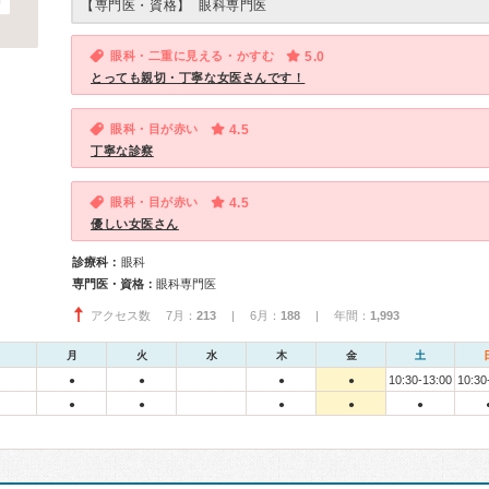
【専門医・資格】
眼科専門医
眼科・二重に見える・かすむ
5.0
とっても親切・丁寧な女医さんです！
眼科・目が赤い
4.5
丁寧な診察
眼科・目が赤い
4.5
優しい女医さん
診療科：
眼科
専門医・資格：
眼科専門医
アクセス数 7月：
213
| 6月：
188
| 年間：
1,993
月
火
水
木
金
土
10:30-13:00
10:30
●
●
●
●
●
●
●
●
●