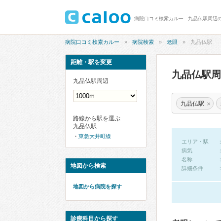
病院口コミ検索カルー - 九品仏駅周辺
病院口コミ検索カルー
病院検索
老眼
九品仏駅
距離・駅を変更
九品仏駅
九品仏駅周辺
×
九品仏駅
路線から駅を選ぶ
九品仏駅
東急大井町線
エリア・駅
病気
名称
地図から検索
詳細条件
地図から病院を探す
診療科目から探す