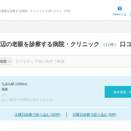
の老眼を診察する病院・クリニック 11件 口コミ・評判
Calooとは
周辺の老眼を診察する病院・クリニック
口コ
（11件）
×
老眼
九品仏駅 (1000m)
老眼
条件変更・
なし
なし (曜日や時間帯を指定できます)
土曜日診療で絞り込む (10件)
日曜日診療で絞り込む (4件)