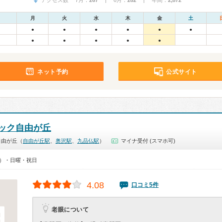
アクセス数 7月：
267
| 6月：
282
| 年間：
2,872
月
火
水
木
金
土
●
●
●
●
●
●
●
●
●
●
●
ネット予約
公式サイト
ック自由が丘
自由が丘（
自由が丘駅
、
奥沢駅
、
九品仏駅
）
マイナ受付 (スマホ可)
00）・日曜・祝日
4.08
口コミ5件
老眼について