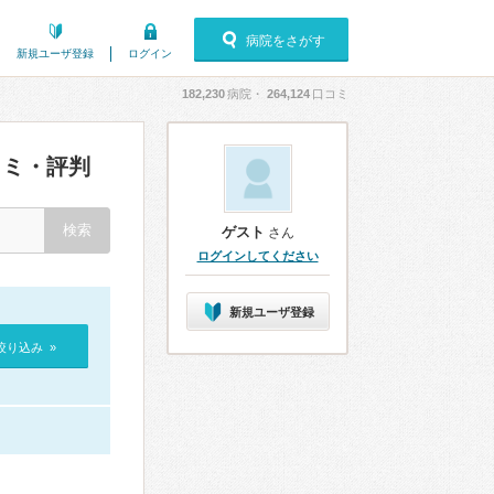
病院をさがす
新規ユーザ登録
ログイン
182,230
病院・
264,124
口コミ
ミ・評判
ゲスト
さん
ログインしてください
新規ユーザ登録
絞り込み »