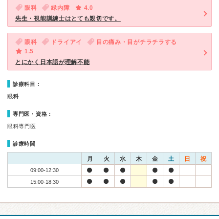
眼科
緑内障
4.0
先生・視能訓練士はとても親切です。
眼科
ドライアイ
目の痛み・目がチラチラする
1.5
とにかく日本語が理解不能
診療科目：
眼科
専門医・資格：
眼科専門医
診療時間
月
火
水
木
金
土
日
祝
09:00-12:30
15:00-18:30