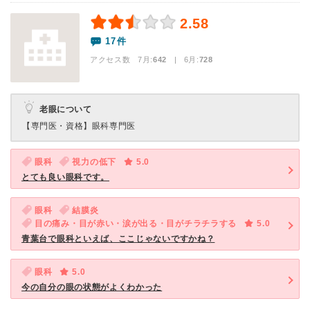
2.58
17件
アクセス数 7月:
642
| 6月:
728
老眼について
【専門医・資格】
眼科専門医
眼科
視力の低下
5.0
とても良い眼科です。
眼科
結膜炎
目の痛み・目が赤い・涙が出る・目がチラチラする
5.0
青葉台で眼科といえば、ここじゃないですかね？
眼科
5.0
今の自分の眼の状態がよくわかった