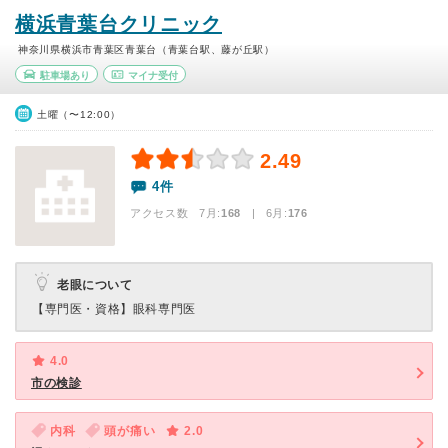
横浜青葉台クリニック
神奈川県横浜市青葉区青葉台（青葉台駅、藤が丘駅）
駐車場あり
マイナ受付
土曜（〜12:00）
2.49
4件
アクセス数 7月:
168
| 6月:
176
老眼について
【専門医・資格】
眼科専門医
4.0
市の検診
内科
頭が痛い
2.0