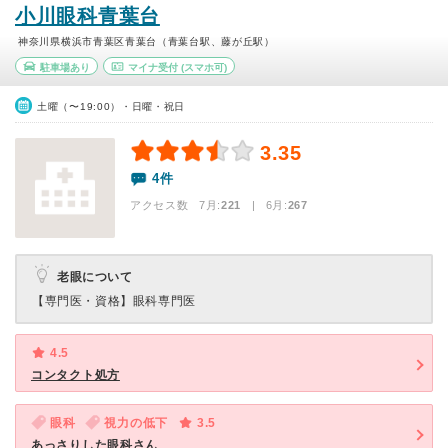
小川眼科青葉台
神奈川県横浜市青葉区青葉台（青葉台駅、藤が丘駅）
駐車場あり
マイナ受付
(スマホ可)
土曜（〜19:00）・日曜・祝日
3.35
4件
アクセス数 7月:
221
| 6月:
267
老眼について
【専門医・資格】
眼科専門医
4.5
コンタクト処方
眼科
視力の低下
3.5
あっさりした眼科さん