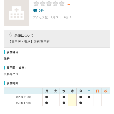
－
0件
アクセス数 7月:
3
| 6月:
4
老眼について
【専門医・資格】
眼科専門医
診療科目：
眼科
専門医・資格：
眼科専門医
診療時間
月
火
水
木
金
土
日
祝
09:00-11:30
15:00-17:00