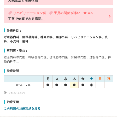
入院生活と看護体制
リハビリテーション科
手足の関節が痛い
4.5
丁寧で信頼できる病院。
診療科目：
呼吸器内科、循環器内科、神経内科、整形外科、リハビリテーション科、眼
科、小児科、歯科
専門医・資格：
総合内科専門医、呼吸器専門医、循環器専門医、腎臓専門医、透析専門医、神
経内科専…
診療時間
月
火
水
木
金
土
日
祝
08:30-17:00
08:30-13:00
治療実績
この病院の治療実績を見る