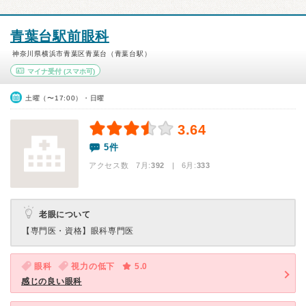
青葉台駅前眼科
神奈川県横浜市青葉区青葉台（青葉台駅）
マイナ受付
(スマホ可)
土曜（〜17:00）・日曜
3.64
5件
アクセス数 7月:
392
| 6月:
333
老眼について
【専門医・資格】
眼科専門医
眼科
視力の低下
5.0
感じの良い眼科