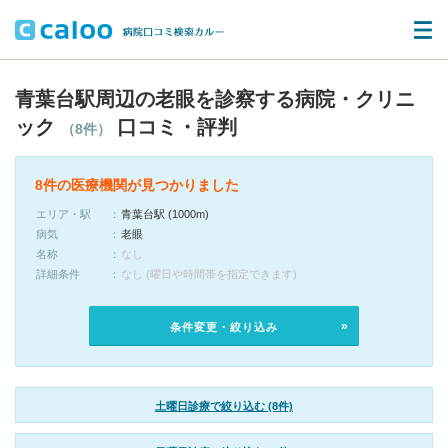
青葉台駅周辺の老眼を診察する病院・クリニ
ック
口コミ・評判
（8件）
8件の医療機関が見つかりました
エリア・駅
青葉台駅 (1000m)
病気
老眼
名称
なし
詳細条件
なし (曜日や時間帯を指定できます)
条件変更・絞り込み
土曜日診療で絞り込む (8件)