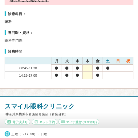
ものすごく混んでます
診療科目：
眼科
専門医・資格：
眼科専門医
診療時間
月
火
水
木
金
土
日
祝
08:45-11:30
14:15-17:00
スマイル眼科クリニック
神奈川県横浜市青葉区青葉台（青葉台駅）
電子決済可
ネット予約
マイナ受付
(スマホ可)
土曜（〜19:00）・日曜