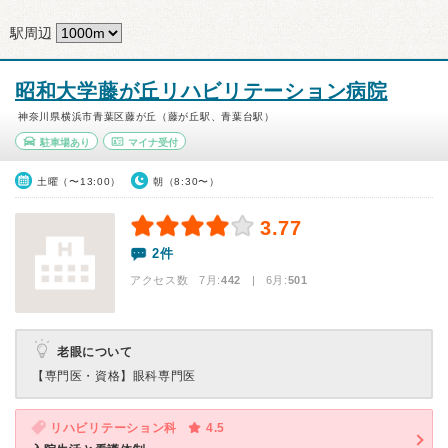
駅周辺
昭和大学藤が丘リハビリテーション病院
神奈川県横浜市青葉区藤が丘（藤が丘駅、青葉台駅）
駐車場あり
マイナ受付
土曜（〜13:00）
朝（8:30〜）
3.77
2件
アクセス数 7月:
442
| 6月:
501
老眼について
【専門医・資格】
眼科専門医
リハビリテーション科
4.5