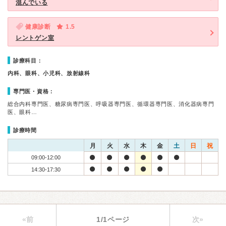
混んでいる
健康診断
1.5
レントゲン室
診療科目：
内科、眼科、小児科、放射線科
専門医・資格：
総合内科専門医、糖尿病専門医、呼吸器専門医、循環器専門医、消化器病専門
医、眼科…
診療時間
月
火
水
木
金
土
日
祝
09:00-12:00
14:30-17:30
«前
1/1ページ
次»