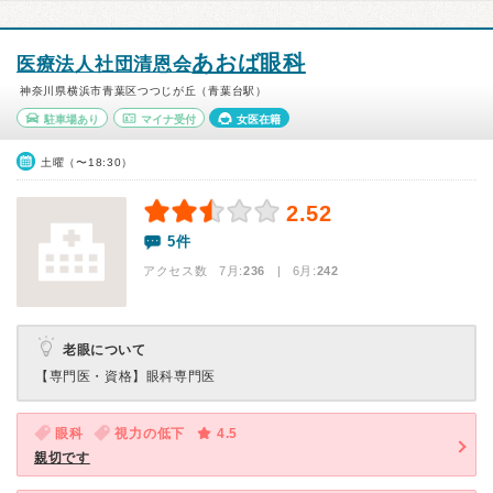
あおば眼科
医療法人社団清恩会
神奈川県横浜市青葉区つつじが丘（青葉台駅）
駐車場あり
マイナ受付
女医在籍
土曜（〜18:30）
2.52
5件
アクセス数 7月:
236
| 6月:
242
老眼について
【専門医・資格】
眼科専門医
眼科
視力の低下
4.5
親切です