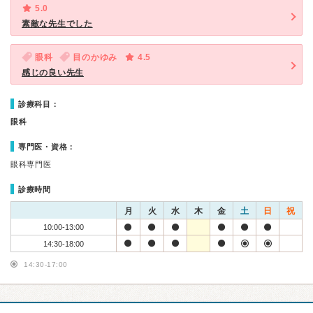
5.0
素敵な先生でした
眼科
目のかゆみ
4.5
感じの良い先生
診療科目：
眼科
専門医・資格：
眼科専門医
診療時間
月
火
水
木
金
土
日
祝
10:00-13:00
14:30-18:00
14:30-17:00