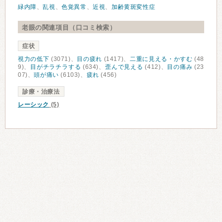
緑内障
、
乱視
、
色覚異常
、
近視
、
加齢黄斑変性症
老眼の関連項目（口コミ検索）
症状
視力の低下
(3071)、
目の疲れ
(1417)、
二重に見える・かすむ
(48
9)、
目がチラチラする
(634)、
歪んで見える
(412)、
目の痛み
(23
07)、
頭が痛い
(6103)、
疲れ
(456)
診療・治療法
レーシック
(5)