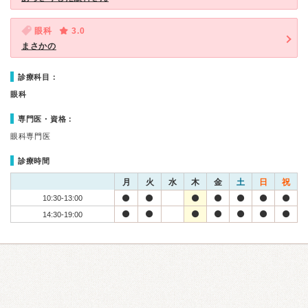
眼科
3.0
まさかの
診療科目：
眼科
専門医・資格：
眼科専門医
診療時間
月
火
水
木
金
土
日
祝
10:30-13:00
14:30-19:00