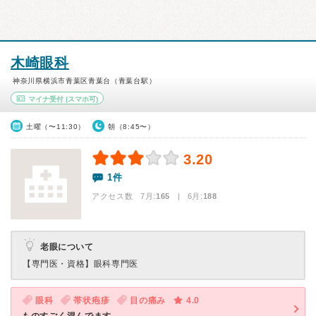
木崎眼科
神奈川県横浜市青葉区青葉台（青葉台駅）
マイナ受付
(スマホ可)
土曜（〜11:30）
朝（8:45〜）
3.20
1件
アクセス数 7月:
165
| 6月:
188
老眼について
【専門医・資格】
眼科専門医
眼科
帯状疱疹
目の痛み
4.0