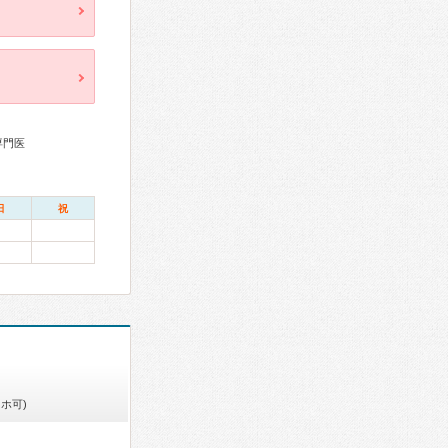
専門医
日
祝
ホ可)