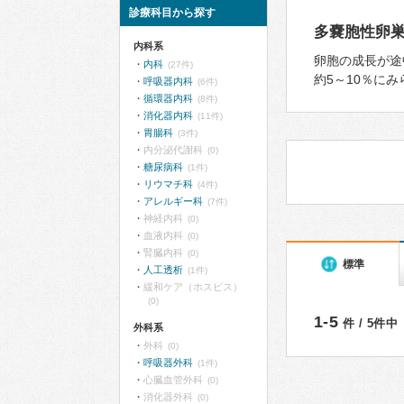
診療科目から探す
多嚢胞性卵巣
内科系
卵胞の成⻑が途
内科
(27件)
約5～10％に
呼吸器内科
(6件)
循環器内科
(8件)
消化器内科
(11件)
胃腸科
(3件)
内分泌代謝科
(0)
糖尿病科
(1件)
リウマチ科
(4件)
アレルギー科
(7件)
神経内科
(0)
血液内科
(0)
腎臓内科
(0)
標準
人工透析
(1件)
緩和ケア（ホスピス）
(0)
1-5
件 / 5件中
外科系
外科
(0)
呼吸器外科
(1件)
心臓血管外科
(0)
消化器外科
(0)