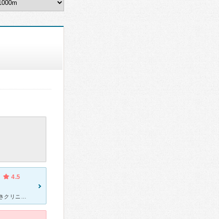
4.5
何度もお世話になっている信頼できるクリニックです。 月経不順が続きクリニックを伺ったところ、詳しく検査をしていただき多嚢胞性卵巣症候群と診断を受けました。同時に月経困難症の診断も受け低容量ピルを処方