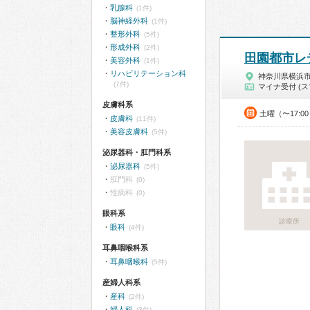
乳腺科
(1件)
脳神経外科
(1件)
整形外科
(5件)
形成外科
(2件)
田園都市レ
美容外科
(1件)
リハビリテーション科
神奈川県横浜
(7件)
マイナ受付 (ス
皮膚科系
土曜（〜17:0
皮膚科
(11件)
美容皮膚科
(5件)
泌尿器科・肛門科系
泌尿器科
(5件)
肛門科
(0)
性病科
(0)
眼科系
診療所
眼科
(4件)
耳鼻咽喉科系
耳鼻咽喉科
(5件)
産婦人科系
産科
(2件)
婦人科
(3件)