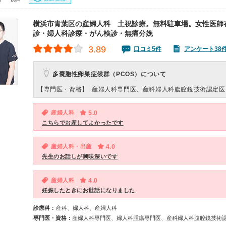
横浜市青葉区の産婦人科 土祝診療。無料駐車場。女性医師
診・婦人科診療・がん検診・無痛分娩
3.89
口コミ5件
アンケート38
多嚢胞性卵巣症候群（PCOS）について
【専門医・資格】
産婦人科専門医、産科婦人科腹腔鏡技術認定医
産婦人科
5.0
こちらでお産してよかったです
産婦人科・出産
4.0
先生のお話しが興味深いです
産婦人科
4.0
妊娠したときにお世話になりました
診療科：
産科、婦人科、産婦人科
専門医・資格：