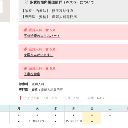
多嚢胞性卵巣症候群（PCOS）について
【診療・治療法】
卵子凍結保存
【専門医・資格】
産婦人科専門医
産婦人科
5.0
不妊治療のエキスパート
産婦人科
5.0
女医さんがいます。
産婦人科
5.0
丁寧な診察
診療科：
産婦人科
専門医・資格：
産婦人科専門医
アクセス数 7月：
319
| 6月：
270
| 年間：
4,417
月
火
水
木
金
土
●
●
●
●
●
●
15:00-17:30
15:00-17:30
●
●
●