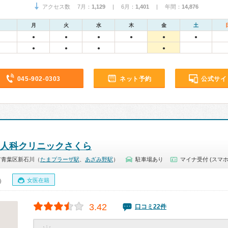
アクセス数 7月：
1,129
| 6月：
1,401
| 年間：
14,876
月
火
水
木
金
土
●
●
●
●
●
●
●
●
●
●
045-902-0303
ネット予約
公式サイ
人科クリニックさくら
市青葉区新石川（
たまプラーザ駅
、
あざみ野駅
）
駐車場あり
マイナ受付 (スマホ
女医在籍
0）
3.42
口コミ22件