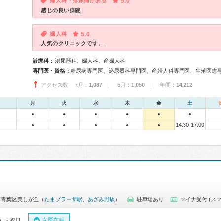
婦人科・排尿痛がある
5.0
感じの良い病院
婦人科
5.0
人気のクリニックです。
診療科：
泌尿器科、婦人科、産婦人科
専門医・資格：
糖尿病専門医、泌尿器科専門医、産婦人科専門医、生殖医療
アクセス数 7月：
1,087
| 6月：
1,050
| 年間：
14,212
月
火
水
木
金
土
●
●
●
●
●
●
14:30-17:00
●
●
●
●
●
市青葉区美しが丘（
たまプラーザ駅
、
あざみ野駅
）
駐車場あり
マイナ受付 (スマ
女医在籍
0）・祝日