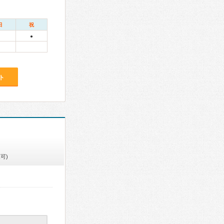
日
祝
●
ト
可)