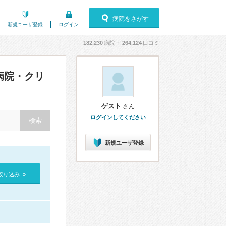
病院をさがす
新規ユーザ登録
ログイン
182,230
病院・
264,124
口コミ
病院・クリ
ゲスト
さん
ログインしてください
新規ユーザ登録
絞り込み »