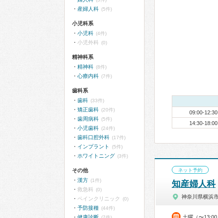
産婦人科
(5件)
小児科系
小児科
(4件)
小児外科
(0)
精神科系
精神科
(8件)
心療内科
(7件)
歯科系
歯科
(33件)
矯正歯科
(20件)
09:00-12:30
歯周病科
(5件)
14:30-18:00
小児歯科
(24件)
歯科口腔外科
(17件)
インプラント
(5件)
ホワイトニング
(3件)
その他
ネット予約
漢方
(1件)
知産婦人科
救急科
(0)
神奈川県横浜
ペインクリニック
(0)
予防接種
(44件)
健康診断
土曜（〜13:0
(7件)