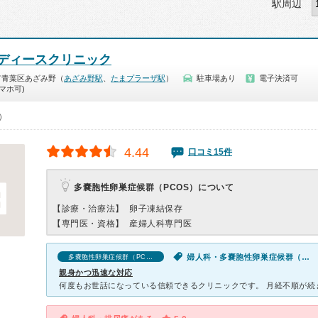
駅周辺
ディースクリニック
市青葉区あざみ野（
あざみ野駅
、
たまプラーザ駅
）
駐車場あり
電子決済可
マホ可)
0）
4.44
口コミ15件
多嚢胞性卵巣症候群（PCOS）について
【診療・治療法】
卵子凍結保存
【専門医・資格】
産婦人科専門医
婦人科・多嚢胞性卵巣症候群（PCOS）・生理不順（女性）
多嚢胞性卵巣症候群（PCOS）の口コミ
親身かつ迅速な対応