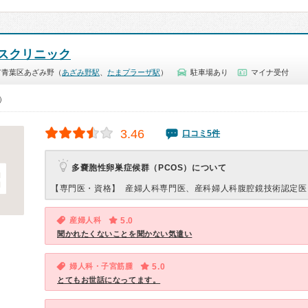
スクリニック
市青葉区あざみ野（
あざみ野駅
、
たまプラーザ駅
）
駐車場あり
マイナ受付
0）
3.46
口コミ5件
多嚢胞性卵巣症候群（PCOS）について
【専門医・資格】
産婦人科専門医、産科婦人科腹腔鏡技術認定医
産婦人科
5.0
聞かれたくないことを聞かない気遣い
婦人科・子宮筋腫
5.0
とてもお世話になってます。