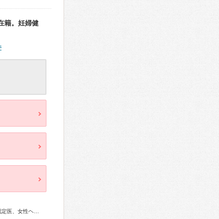
在籍。妊婦健
件
産婦人科専門医、婦人科腫瘍専門医、産科婦人科腹腔鏡技術認定医、女性ヘルスケア専門医、周産期(新生児)専門医、超音波専門医、がん治療認定医