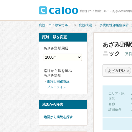
病院口コミ検索カルー
病院検索
多嚢胞性卵巣症候群（
距離・駅を変更
あざみ野駅
あざみ野駅周辺
ニック
（5
×
あざみ野駅
路線から駅を選ぶ
あざみ野駅
東急田園都市線
ブルーライン
エリア・駅
病気
名称
地図から検索
詳細条件
地図から病院を探す