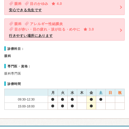
眼科
目のかゆみ
4.0
安心できる先生です
眼科
アレルギー性結膜炎
目が赤い・目の疲れ・涙が出る・めやに
3.0
行きやすい場所にあります
診療科目：
眼科
専門医・資格：
眼科専門医
診療時間
月
火
水
木
金
土
日
祝
09:30-12:30
15:00-18:00