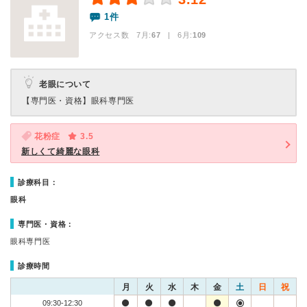
1件
アクセス数 7月:
67
| 6月:
109
老眼について
【専門医・資格】
眼科専門医
花粉症
3.5
新しくて綺麗な眼科
診療科目：
眼科
専門医・資格：
眼科専門医
診療時間
月
火
水
木
金
土
日
祝
09:30-12:30