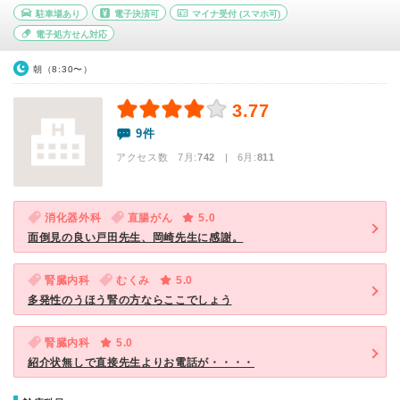
駐車場あり
電子決済可
マイナ受付
(スマホ可)
電子処方せん対応
朝（8:30〜）
3.77
9件
アクセス数 7月:
742
| 6月:
811
消化器外科
直腸がん
5.0
面倒見の良い戸田先生、岡崎先生に感謝。
腎臓内科
むくみ
5.0
多発性のうほう腎の方ならここでしょう
腎臓内科
5.0
紹介状無しで直接先生よりお電話が・・・・