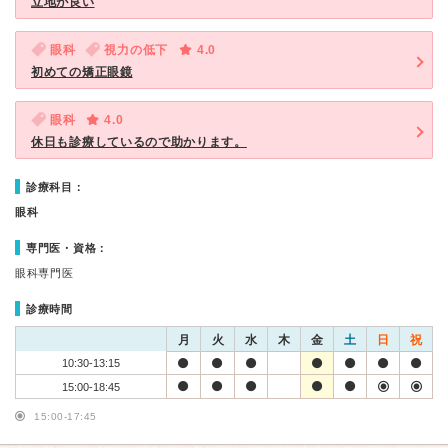
立地が良い
眼科
視力の低下
4.0
初めての矯正眼鏡
眼科
4.0
休日も診療しているので助かります。
診療科目：
眼科
専門医・資格：
眼科専門医
診療時間
月
火
水
木
金
土
日
祝
10:30-13:15
15:00-18:45
15:00-17:45