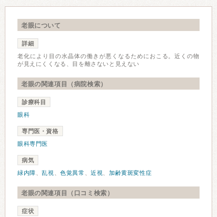
老眼について
詳細
老化により目の水晶体の働きが悪くなるためにおこる。近くの物
が見えにくくなる、目を離さないと見えない
老眼の関連項目（病院検索）
診療科目
眼科
専門医・資格
眼科専門医
病気
緑内障
、
乱視
、
色覚異常
、
近視
、
加齢黄斑変性症
老眼の関連項目（口コミ検索）
症状