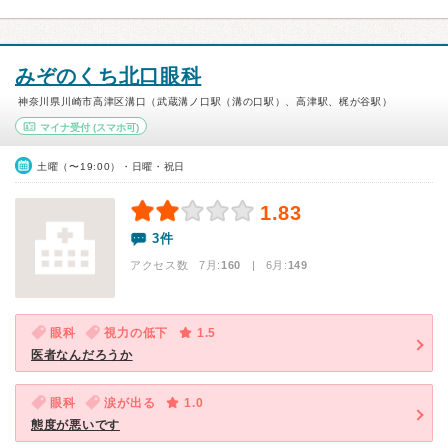
みぞのくち北口眼科
神奈川県川崎市高津区溝口（武蔵溝ノ口駅（溝の口駅）、高津駅、梶が谷駅）
マイナ受付
(スマホ可)
土曜（〜19:00）・日曜・祝日
1.83
3件
アクセス数 7月:
160
| 6月:
149
眼科
視力の低下
1.5
医者なんだろうか
眼科
涙が出る
1.0
態度が悪いです