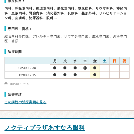
診療科目：
内科、呼吸器内科、循環器内科、消化器内科、糖尿病科、リウマチ科、神経内
科、血液内科、腎臓内科、消化器外科、乳腺科、整形外科、リハビリテーショ
ン科、皮膚科、泌尿器科、眼科…
専門医・資格：
総合内科専門医、アレルギー専門医、リウマチ専門医、血液専門医、外科専門
医、糖尿…
診療時間
月
火
水
木
金
土
日
祝
08:30-12:30
13:00-17:15
08:30-17:15
治療実績
この病院の治療実績を見る
ノクティプラザあすなろ眼科