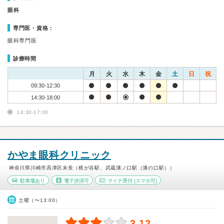
眼科
専門医・資格：
眼科専門医
診療時間
月
火
水
木
金
土
日
祝
09:30-12:30
14:30-18:00
14:30-17:00
かやま眼科クリニック
神奈川県川崎市高津区末長（梶が谷駅、武蔵溝ノ口駅（溝の口駅））
駐車場あり
電子決済可
マイナ受付
(スマホ可)
土曜（〜13:00）
3.12