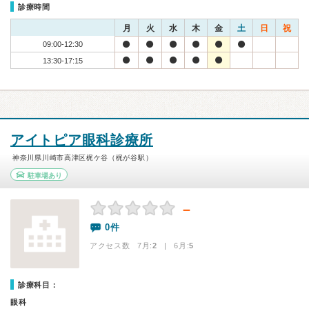
診療時間
月
火
水
木
金
土
日
祝
09:00-12:30
13:30-17:15
アイトピア眼科診療所
神奈川県川崎市高津区梶ケ谷（梶が谷駅）
駐車場あり
－
0件
アクセス数 7月:
2
| 6月:
5
診療科目：
眼科