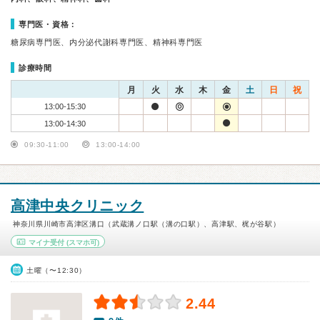
専門医・資格：
糖尿病専門医、内分泌代謝科専門医、精神科専門医
診療時間
月
火
水
木
金
土
日
祝
13:00-15:30
13:00-14:30
09:30-11:00
13:00-14:00
高津中央クリニック
神奈川県川崎市高津区溝口（武蔵溝ノ口駅（溝の口駅）、高津駅、梶が谷駅）
マイナ受付
(スマホ可)
土曜（〜12:30）
2.44