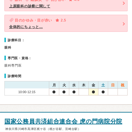
上原眼科の診察に関して
目のかゆみ・目が赤い
2.5
全体的にちょっと…
診療科目：
眼科
専門医・資格：
眼科専門医
診療時間
月
火
水
木
金
土
日
祝
10:00-12:15
国家公務員共済組合連合会 虎の門病院分院
神奈川県川崎市高津区梶ケ谷（梶が谷駅、宮崎台駅）