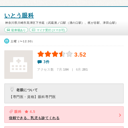
いとう眼科
神奈川県川崎市高津区下作延（武蔵溝ノ口駅（溝の口駅）、梶が谷駅、津田山駅）
駐車場あり
マイナ受付
(スマホ可)
土曜（〜12:30）
3.52
3件
アクセス数 7月:
184
| 6月:
281
老眼について
【専門医・資格】
眼科専門医
眼科
4.5
信頼できる、乳児も診てくれる