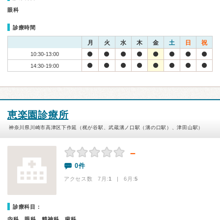
眼科
診療時間
月
火
水
木
金
土
日
祝
10:30-13:00
14:30-19:00
恵楽園診療所
神奈川県川崎市高津区下作延（梶が谷駅、武蔵溝ノ口駅（溝の口駅）、津田山駅）
－
0件
アクセス数 7月:
1
| 6月:
5
診療科目：
内科、眼科、精神科、歯科