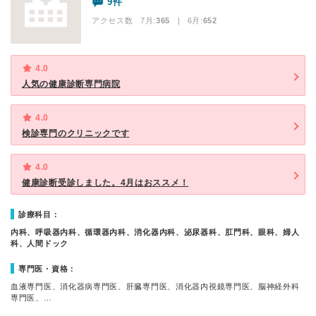
9件
アクセス数 7月:
365
| 6月:
652
4.0
人気の健康診断専門病院
4.0
検診専門のクリニックです
4.0
健康診断受診しました。4月はおススメ！
診療科目：
内科、呼吸器内科、循環器内科、消化器内科、泌尿器科、肛門科、眼科、婦人
科、人間ドック
専門医・資格：
血液専門医、消化器病専門医、肝臓専門医、消化器内視鏡専門医、脳神経外科
専門医、…