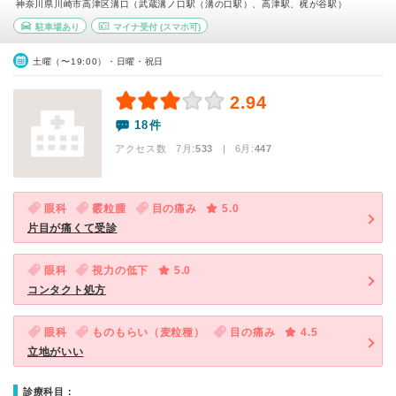
神奈川県川崎市高津区溝口（武蔵溝ノ口駅（溝の口駅）、高津駅、梶が谷駅）
駐車場あり
マイナ受付
(スマホ可)
土曜（〜19:00）・日曜・祝日
2.94
18件
アクセス数 7月:
533
| 6月:
447
眼科
霰粒腫
目の痛み
5.0
片目が痛くて受診
眼科
視力の低下
5.0
コンタクト処方
眼科
ものもらい（麦粒種）
目の痛み
4.5
立地がいい
診療科目：