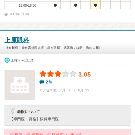
15:00-18:30
09:30-13:00
上原眼科
神奈川県川崎市高津区末長（梶が谷駅、武蔵溝ノ口駅（溝の口駅））
土曜（〜12:15）
3.05
2件
アクセス数 7月:
57
| 6月:
86
老眼について
【専門医・資格】
眼科専門医
眼科
結膜炎
目が赤い
4.0