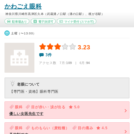
かわごえ眼科
神奈川県川崎市高津区久本（武蔵溝ノ口駅（溝の口駅）、梶が谷駅）
駐車場あり
電子決済可
マイナ受付
(スマホ可)
土曜（〜13:00）
3.23
3件
アクセス数 7月:
109
| 6月:
94
老眼について
【専門医・資格】
眼科専門医
眼科
目が赤い・涙が出る
5.0
優しい女医先生です
眼科
ものもらい（麦粒種）
目の痛み
4.5