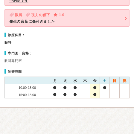
予約制です
眼科
視力の低下
1.0
先生の言葉に傷付きました
診療科目：
眼科
専門医・資格：
眼科専門医
診療時間
月
火
水
木
金
土
日
祝
10:00-13:00
15:00-18:00