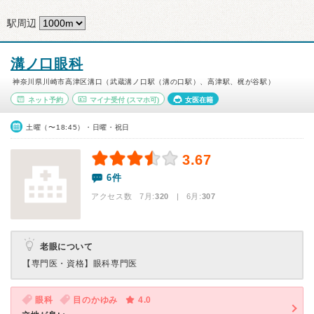
駅周辺
溝ノ口眼科
神奈川県川崎市高津区溝口（武蔵溝ノ口駅（溝の口駅）、高津駅、梶が谷駅）
ネット予約
マイナ受付
(スマホ可)
女医在籍
土曜（〜18:45）・日曜・祝日
3.67
6件
アクセス数 7月:
320
| 6月:
307
老眼について
【専門医・資格】
眼科専門医
眼科
目のかゆみ
4.0