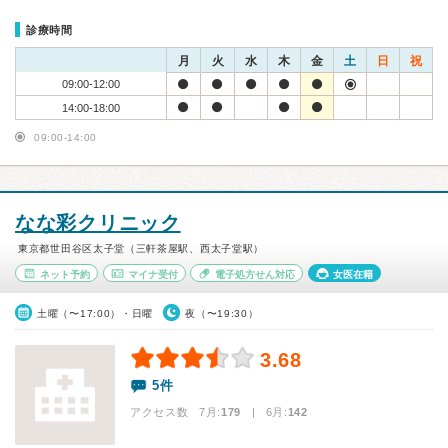
診療時間
月
火
水
木
金
土
日
祝
09:00-12:00
14:00-18:00
09:00-14:00
なな彩クリニック
東京都世田谷区太子堂（三軒茶屋駅、西太子堂駅）
ネット予約
マイナ受付
電子処方せん対応
女医在籍
土曜（〜17:00）・日曜
夜（〜19:30）
3.68
5件
アクセス数 7月:
179
| 6月:
142