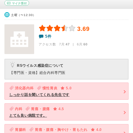
マイナ受付
土曜（〜12:30）
3.69
5件
アクセス数 7月:
47
| 6月:
60
RSウイルス感染症について
【専門医・資格】
総合内科専門医
消化器内科
慢性胃炎
5.0
しっかり話を聞いてくれる先生です
内科
胃痛・腹痛
4.5
とても良い病院です。
胃腸科
胃痛・腹痛・胸やけ・胃もたれ
4.0