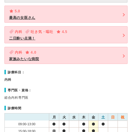
5.0
最高の女医さん
内科
吐き気・嘔吐
4.5
二日酔い点滴！
内科
4.0
家族みたいな病院
診療科目：
内科
専門医・資格：
総合内科専門医
診療時間
月
火
水
木
金
土
日
祝
09:00-13:00
15:00-18:00