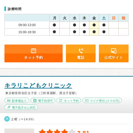
診療時間
月
火
水
木
金
土
日
祝
09:00-13:00
15:00-18:30
ネット予約
電話
公式サイト
キラリこどもクリニック
東京都世田谷区太子堂（三軒茶屋駅、西太子堂駅）
駐車場あり
電子決済可
ネット予約
マイナ受付
(スマホ可)
電子処方せん対応
土曜（〜14:00）