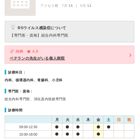
アクセス数 7月:
15
| 6月:
12
RSウイルス感染症について
【専門医・資格】
総合内科専門医
内科
4.0
ベテランの先生がいる個人病院
診療科目：
内科、循環器内科、胃腸科、小児科
専門医・資格：
総合内科専門医、消化器内視鏡専門医
診療時間
月
火
水
木
金
土
日
祝
09:00-12:30
15:00-18:00