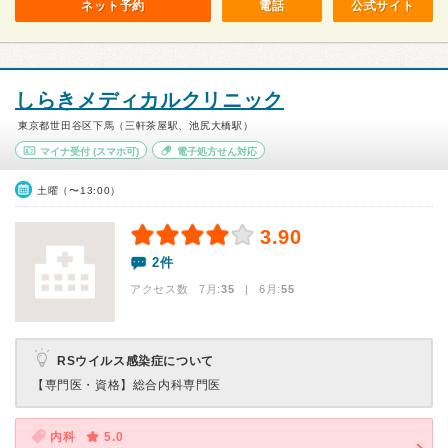
ネット予約
電話
公式サイト
しらきメディカルクリニック
東京都世田谷区下馬（三軒茶屋駅、池尻大橋駅）
マイナ受付
(スマホ可)
電子処方せん対応
土曜（〜13:00）
3.90
2件
アクセス数 7月:
35
| 6月:
55
RSウイルス感染症について
【専門医・資格】
総合内科専門医
内科
5.0