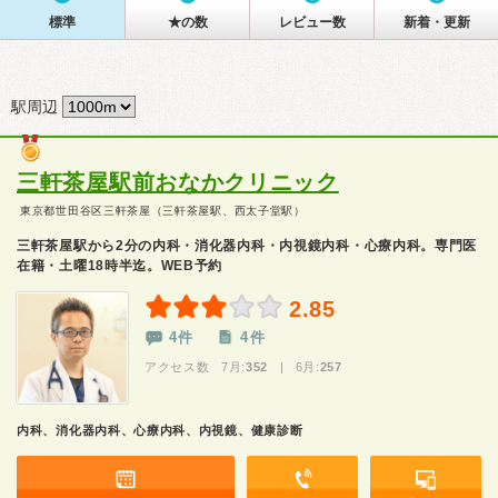
標準
★の数
レビュー数
新着・更新
駅周辺
三軒茶屋駅前おなかクリニック
東京都世田谷区三軒茶屋（三軒茶屋駅、西太子堂駅）
三軒茶屋駅から2分の内科・消化器内科・内視鏡内科・心療内科。専門医
在籍・土曜18時半迄。WEB予約
2.85
4件
4件
アクセス数 7月:
352
| 6月:
257
内科、消化器内科、心療内科、内視鏡、健康診断