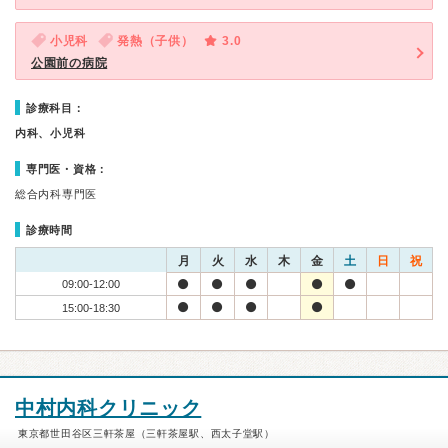
小児科
発熱（子供）
3.0
公園前の病院
診療科目：
内科、小児科
専門医・資格：
総合内科専門医
診療時間
月
火
水
木
金
土
日
祝
09:00-12:00
15:00-18:30
中村内科クリニック
東京都世田谷区三軒茶屋（三軒茶屋駅、西太子堂駅）