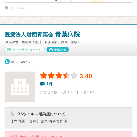
15:00-19:00
青葉病院
医療法人財団青葉会
東京都世田谷区太子堂（三軒茶屋駅、西太子堂駅）
マイナ受付
(スマホ可)
女医在籍
朝（8:45〜）
3.40
1件
アクセス数 7月:
165
| 6月:
167
RSウイルス感染症について
【専門医・資格】
総合内科専門医