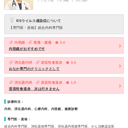
アクセス数 7月:
352
| 6月:
257
RSウイルス感染症について
【専門医・資格】
総合内科専門医
内視鏡
胃痛・腹痛
5.0
内視鏡がおすすめです
消化器内科
逆流性食道炎
4.0
おなか専門のクリニックとして
消化器内科
逆流性食道炎
1.0
逆流性食道炎 次は行きません
診療科目：
内科、消化器内科、心療内科、内視鏡、健康診断
専門医・資格：
総合内科専門医、消化器病専門医、消化器内視鏡専門医、がん治療認定医