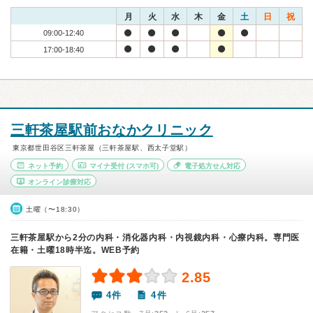
月
火
水
木
金
土
日
祝
09:00-12:40
17:00-18:40
三軒茶屋駅前おなかクリニック
東京都世田谷区三軒茶屋（三軒茶屋駅、西太子堂駅）
ネット予約
マイナ受付
(スマホ可)
電子処方せん対応
オンライン診療対応
土曜（〜18:30）
三軒茶屋駅から2分の内科・消化器内科・内視鏡内科・心療内科。専門医
在籍・土曜18時半迄。WEB予約
2.85
4件
4件