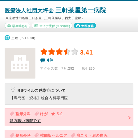
三軒茶屋第一病院
医療法人社団大坪会
東京都世田谷区三軒茶屋（三軒茶屋駅、西太子堂駅）
駐車場あり
マイナ受付
(スマホ可)
女医在籍
土曜（〜16:30）
3.41
4件
アクセス数 7月:
292
| 6月:
260
RSウイルス感染症について
【専門医・資格】
総合内科専門医
整形外科
けが
5.0
能力高い病院です
整形外科
椎間板ヘルニア
肩こり・肩の痛み