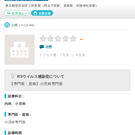
東京都世田谷区三軒茶屋（西太子堂駅、若林駅、松陰神社前駅）
駐車場あり
女医在籍
土曜（〜12:40）
－
0件
アクセス数 7月:
2
| 6月:
2
RSウイルス感染症について
【専門医・資格】
小児科専門医
診療科目：
内科、小児科
専門医・資格：
小児科専門医
診療時間