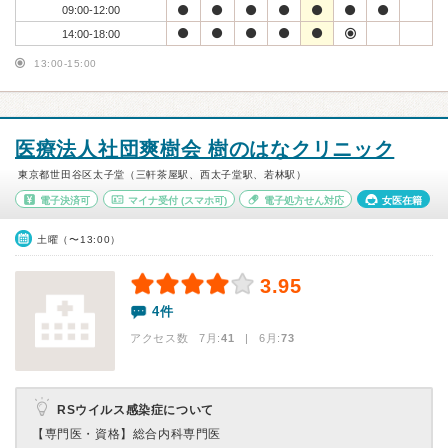
09:00-12:00
14:00-18:00
13:00-15:00
医療法人社団爽樹会 樹のはなクリニック
東京都世田谷区太子堂（三軒茶屋駅、西太子堂駅、若林駅）
電子決済可
マイナ受付
(スマホ可)
電子処方せん対応
女医在籍
土曜（〜13:00）
3.95
4件
アクセス数 7月:
41
| 6月:
73
RSウイルス感染症について
【専門医・資格】
総合内科専門医