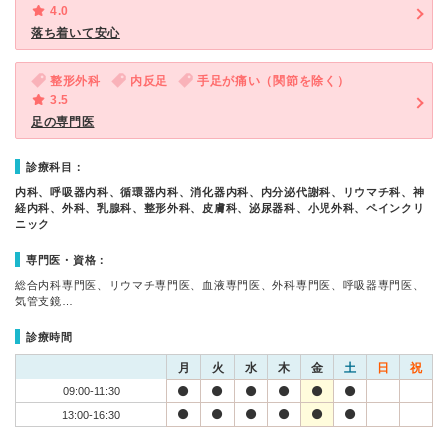
4.0
落ち着いて安心
整形外科
内反足
手足が痛い（関節を除く）
3.5
足の専門医
診療科目：
内科、呼吸器内科、循環器内科、消化器内科、内分泌代謝科、リウマチ科、神
経内科、外科、乳腺科、整形外科、皮膚科、泌尿器科、小児外科、ペインクリ
ニック
専門医・資格：
総合内科専門医、リウマチ専門医、血液専門医、外科専門医、呼吸器専門医、
気管支鏡…
診療時間
月
火
水
木
金
土
日
祝
09:00-11:30
13:00-16:30