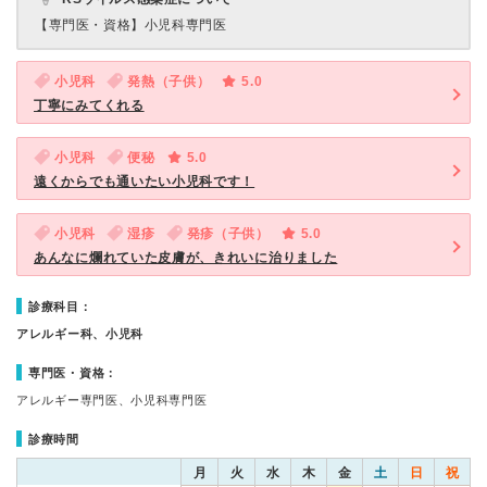
【専門医・資格】
小児科専門医
小児科
発熱（子供）
5.0
丁寧にみてくれる
小児科
便秘
5.0
遠くからでも通いたい小児科です！
小児科
湿疹
発疹（子供）
5.0
あんなに爛れていた皮膚が、きれいに治りました
診療科目：
アレルギー科、小児科
専門医・資格：
アレルギー専門医、小児科専門医
診療時間
月
火
水
木
金
土
日
祝