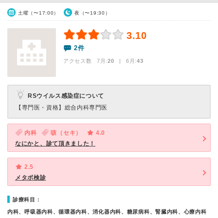
土曜（〜17:00）
夜（〜19:30）
3.10
2件
アクセス数 7月:
20
| 6月:
43
RSウイルス感染症について
【専門医・資格】
総合内科専門医
内科
咳（セキ）
4.0
なにかと、診て頂きました！
2.5
メタボ検診
診療科目：
内科、呼吸器内科、循環器内科、消化器内科、糖尿病科、腎臓内科、心療内科