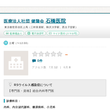
石橋医院
医療法人社団 健隆会
東京都世田谷区上馬（三軒茶屋駅、駒沢大学駅、西太子堂駅）
駐車場あり
電子決済可
マイナ受付
(スマホ可)
土曜（〜12:00）
－
0件
アクセス数 7月:
12
| 6月:
8
RSウイルス感染症について
【専門医・資格】
総合内科専門医
診療科目：
内科、内分泌代謝科、糖尿病科、小児科