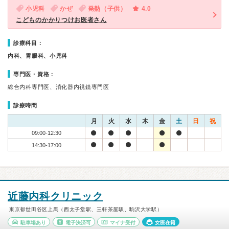
小児科
かぜ
発熱（子供）
4.0
こどものかかりつけお医者さん
診療科目：
内科、胃腸科、小児科
専門医・資格：
総合内科専門医、消化器内視鏡専門医
診療時間
月
火
水
木
金
土
日
祝
09:00-12:30
14:30-17:00
近藤内科クリニック
東京都世田谷区上馬（西太子堂駅、三軒茶屋駅、駒沢大学駅）
駐車場あり
電子決済可
マイナ受付
女医在籍