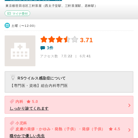
東京都世田谷区三軒茶屋（西太子堂駅、三軒茶屋駅、若林駅）
マイナ受付
土曜（〜12:00）
3.71
3件
アクセス数 7月:
22
| 6月:
41
RSウイルス感染症について
【専門医・資格】
総合内科専門医
内科
5.0
しっかり診てくれます
小児科
皮膚の発疹・かゆみ・発熱（子供）・発疹（子供）
4.5
穏やかで優しい先生