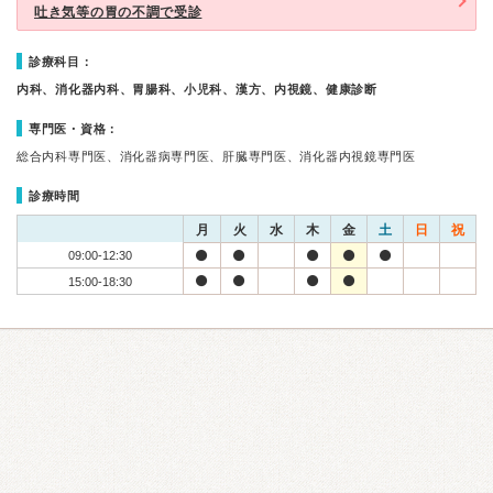
吐き気等の胃の不調で受診
診療科目：
内科、消化器内科、胃腸科、小児科、漢方、内視鏡、健康診断
専門医・資格：
総合内科専門医、消化器病専門医、肝臓専門医、消化器内視鏡専門医
診療時間
月
火
水
木
金
土
日
祝
09:00-12:30
15:00-18:30