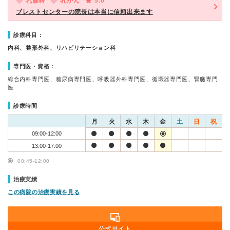
乳腺科
乳がん
5.0
ブレストセンターの院長は本当に信頼出来ます
診療科目：
内科、整形外科、リハビリテーション科
専門医・資格：
総合内科専門医、糖尿病専門医、呼吸器外科専門医、循環器専門医、腎臓専門
医
診療時間
月
火
水
木
金
土
日
祝
09:00-12:00
13:00-17:00
08:45-12:00
治療実績
この病院の治療実績を見る
公式サイト