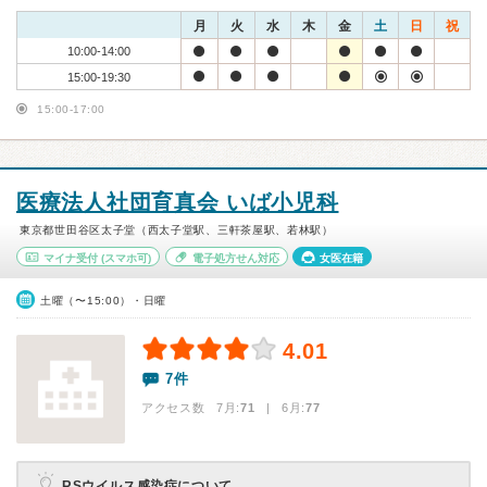
月
火
水
木
金
土
日
祝
10:00-14:00
15:00-19:30
15:00-17:00
医療法人社団育真会 いば小児科
東京都世田谷区太子堂（西太子堂駅、三軒茶屋駅、若林駅）
マイナ受付
(スマホ可)
電子処方せん対応
女医在籍
土曜（〜15:00）・日曜
4.01
7件
アクセス数 7月:
71
| 6月:
77
RSウイルス感染症について