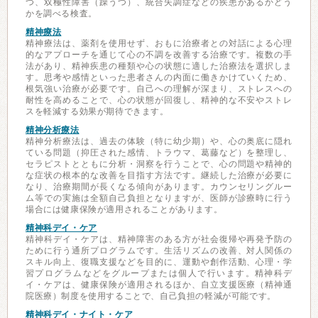
つ、双極性障害（躁うつ）、統合失調症などの疾患があるかどう
かを調べる検査。
精神療法
精神療法は、薬剤を使用せず、おもに治療者との対話による心理
的なアプローチを通じて心の不調を改善する治療です。複数の手
法があり、精神疾患の種類や心の状態に適した治療法を選択しま
す。思考や感情といった患者さんの内面に働きかけていくため、
根気強い治療が必要です。自己への理解が深まり、ストレスへの
耐性を高めることで、心の状態が回復し、精神的な不安やストレ
スを軽減する効果が期待できます。
精神分析療法
精神分析療法は、過去の体験（特に幼少期）や、心の奥底に隠れ
ている問題（抑圧された感情、トラウマ、葛藤など）を整理し、
セラピストとともに分析・洞察を行うことで、心の問題や精神的
な症状の根本的な改善を目指す方法です。継続した治療が必要に
なり、治療期間が長くなる傾向があります。カウンセリングルー
ム等での実施は全額自己負担となりますが、医師が診療時に行う
場合には健康保険が適用されることがあります。
精神科デイ・ケア
精神科デイ・ケアは、精神障害のある方が社会復帰や再発予防の
ために行う通所プログラムです。生活リズムの改善、対人関係の
スキル向上、復職支援などを目的に、運動や創作活動、心理・学
習プログラムなどをグループまたは個人で行います。精神科デ
イ・ケアは、健康保険が適用されるほか、自立支援医療（精神通
院医療）制度を使用することで、自己負担の軽減が可能です。
精神科デイ・ナイト・ケア