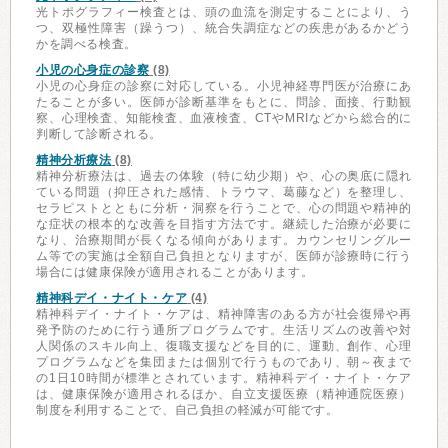
光トポグラフィー検査とは、頭の血流を測定することにより、う
つ、双極性障害（躁うつ）、統合失調症などの疾患があるかどう
かを調べる検査。
小児の心身症の診察
(8)
小児の心身症の診察に対応している。小児神経専門医が治療にあ
たることが多い。医師が診断基準をもとに、問診、面接、行動観
察、心理検査、知能検査、血液検査、CTやMRIなどから総合的に
判断して診断される。
精神分析療法
(8)
精神分析療法は、過去の体験（特に幼少期）や、心の奥底に隠れ
ている問題（抑圧された感情、トラウマ、葛藤など）を整理し、
セラピストとともに分析・洞察を行うことで、心の問題や精神的
な症状の根本的な改善を目指す方法です。継続した治療が必要に
なり、治療期間が長くなる傾向があります。カウンセリングルー
ム等での実施は全額自己負担となりますが、医師が診療時に行う
場合には健康保険が適用されることがあります。
精神科デイ・ナイト・ケア
(4)
精神科デイ・ナイト・ケアは、精神障害のある方が社会復帰や再
発予防のために行う通所プログラムです。生活リズムの改善や対
人関係のスキル向上、復職支援などを目的に、運動、創作、心理
プログラムなどを集団または個別で行うものであり、朝～夜まで
の1日10時間が標準とされています。精神科デイ・ナイト・ケア
は、健康保険が適用されるほか、自立支援医療（精神通院医療）
制度を利用することで、自己負担の軽減が可能です。