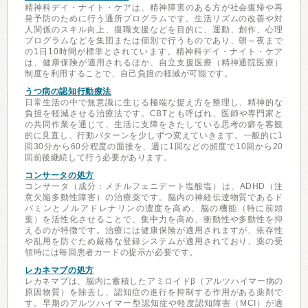
精神科デイ・ナイト・ケアは、精神障害のある方が社会復帰や再
発予防のために行う通所プログラムです。生活リズムの改善や対
人関係のスキル向上、復職支援などを目的に、運動、創作、心理
プログラムなどを集団または個別で行うものであり、朝～夜まで
の1日10時間が標準とされています。精神科デイ・ナイト・ケア
は、健康保険が適用されるほか、自立支援医療（精神通院医療）
制度を利用することで、自己負担の軽減が可能です。
うつ病の認知行動療法
日常生活の中で無意識に生じる極端な捉え方を整理し、精神的な
負担を軽減させる治療法です。CBTとも呼ばれ、医師や専門家と
の共同作業を通じて、生活に支障をきたしている思考の癖を客観
的に見直し、行動パターンを少しずつ変えていきます。一般的に1
回30分から60分程度の面接を、週に1回などの頻度で10回から20
回前後継続して行う必要があります。
コンサータの処方
コンサータ（成分：メチルフェニデート塩酸塩）は、ADHD（注
意欠陥多動性障害）の治療薬です。脳内の神経伝達物質であるド
パミンとノルアドレナリンの濃度を高め、脳の機能（特に前頭
葉）を活性化させることで、集中力を高め、衝動性や多動性を抑
えるのが特徴です。治療には健康保険が適用されますが、依存性
や乱用を防ぐため厳格な登録システムが適用されており、薬の受
領時には毎回患者カードの提示が必要です。
レカネマブの処方
レカネマブは、脳内に蓄積したアミロイドβ（アルツハイマー病の
原因物質）を除去し、認知症の進行を抑制する作用がある薬剤で
す。早期のアルツハイマー型認知症や軽度認知障害（MCI）が適