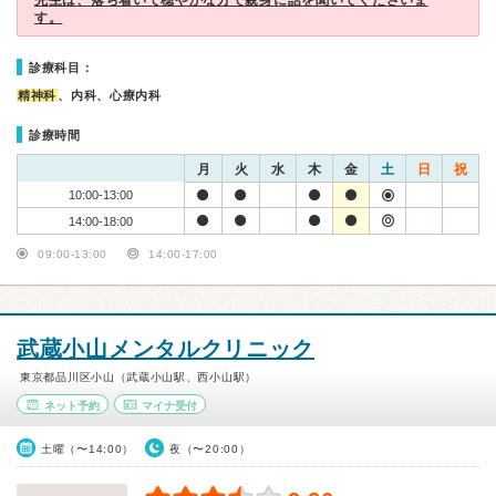
先生は、落ち着いて穏やかな方で親身に話を聞いてくださいま
す。
診療科目：
精神科
、内科、心療内科
診療時間
月
火
水
木
金
土
日
祝
10:00-13:00
14:00-18:00
09:00-13:00
14:00-17:00
武蔵小山メンタルクリニック
東京都品川区小山（武蔵小山駅、西小山駅）
ネット予約
マイナ受付
土曜（〜14:00）
夜（〜20:00）