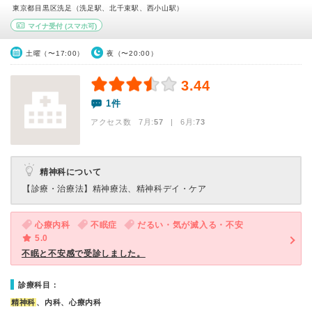
東京都目黒区洗足（洗足駅、北千束駅、西小山駅）
マイナ受付
(スマホ可)
土曜（〜17:00）
夜（〜20:00）
3.44
1件
アクセス数 7月:
57
| 6月:
73
精神科について
【診療・治療法】
精神療法、精神科デイ・ケア
心療内科
不眠症
だるい・気が滅入る・不安
5.0
不眠と不安感で受診しました。
診療科目：
精神科
、内科、心療内科