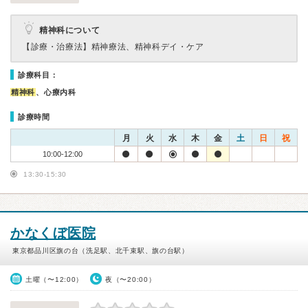
精神科について
【診療・治療法】
精神療法、精神科デイ・ケア
診療科目：
精神科
、心療内科
診療時間
月
火
水
木
金
土
日
祝
10:00-12:00
13:30-15:30
かなくぼ医院
東京都品川区旗の台（洗足駅、北千束駅、旗の台駅）
土曜（〜12:00）
夜（〜20:00）