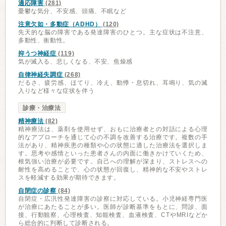
適応障害
(281)
憂鬱な気分、不安感、頭痛、不眠など
注意欠如・多動症（ADHD）
(120)
先天的な脳の障害である発達障害のひとつ。主な症状は不注意、
多動性、衝動性。
抑うつ神経症
(119)
気が滅入る、悲しくなる、不安、焦燥感
自律神経失調症
(268)
だるさ、疲労感、ほてり、冷え、動悸・息切れ、耳鳴り、気の滅
入りなど様々な症状を伴う
診療・治療法
精神療法
(82)
精神療法は、薬剤を使用せず、おもに治療者との対話による心理
的なアプローチを通じて心の不調を改善する治療です。複数の手
法があり、精神疾患の種類や心の状態に適した治療法を選択しま
す。思考や感情といった患者さんの内面に働きかけていくため、
根気強い治療が必要です。自己への理解が深まり、ストレスへの
耐性を高めることで、心の状態が回復し、精神的な不安やストレ
スを軽減する効果が期待できます。
自閉症の診察
(84)
自閉症・広汎性発達障害の診察に対応している。小児神経専門医
が治療にあたることが多い。医師が診断基準をもとに、問診、面
接、行動観察、心理検査、知能検査、血液検査、CTやMRIなどか
ら総合的に判断して診断される。