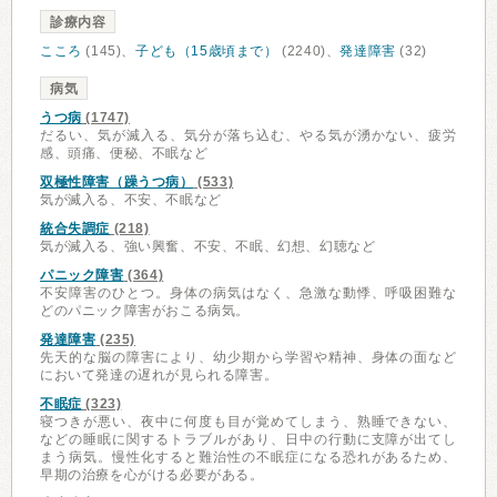
診療内容
こころ
(145)、
子ども（15歳頃まで）
(2240)、
発達障害
(32)
病気
うつ病
(1747)
だるい、気が滅入る、気分が落ち込む、やる気が湧かない、疲労
感、頭痛、便秘、不眠など
双極性障害（躁うつ病）
(533)
気が滅入る、不安、不眠など
統合失調症
(218)
気が滅入る、強い興奮、不安、不眠、幻想、幻聴など
パニック障害
(364)
不安障害のひとつ。身体の病気はなく、急激な動悸、呼吸困難な
どのパニック障害がおこる病気。
発達障害
(235)
先天的な脳の障害により、幼少期から学習や精神、身体の面など
において発達の遅れが見られる障害。
不眠症
(323)
寝つきが悪い、夜中に何度も目が覚めてしまう、熟睡できない、
などの睡眠に関するトラブルがあり、日中の行動に支障が出てし
まう病気。慢性化すると難治性の不眠症になる恐れがあるため、
早期の治療を心がける必要がある。