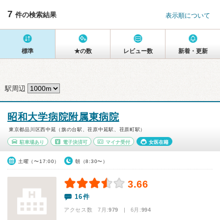
7
件の検索結果
表示順について
標準
★の数
レビュー数
新着・更新
駅周辺
昭和大学病院附属東病院
東京都品川区西中延（旗の台駅、荏原中延駅、荏原町駅）
駐車場あり
電子決済可
マイナ受付
女医在籍
土曜（〜17:00）
朝（8:30〜）
3.66
16件
アクセス数 7月:
979
| 6月:
994