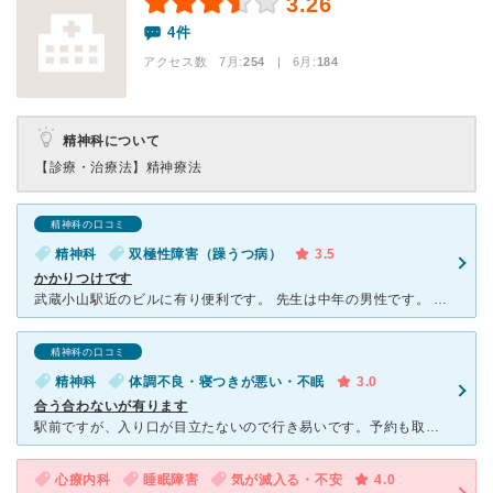
3.26
4件
アクセス数 7月:
254
| 6月:
184
精神科について
【診療・治療法】
精神療法
精神科の口コミ
精神科
双極性障害（躁うつ病）
3.5
かかりつけです
武蔵小山駅近のビルに有り便利です。 先生は中年の男性です。 エレベーターは小さいですが待合室はゆったりしています。予約制なので待つ事は殆ど有りません。 初診の時は話をよく聞いて下さいます。 予
精神科の口コミ
精神科
体調不良・寝つきが悪い・不眠
3.0
合う合わないが有ります
駅前ですが、入り口が目立たないので行き易いです。予約も取り易いです。時間は短いですが、パソコンを叩く訳でもなく話は聞いてくれます。ただ、医師の考えと違う事を言うと反論されます。生活習慣を整えるなどの指
心療内科
睡眠障害
気が滅入る・不安
4.0