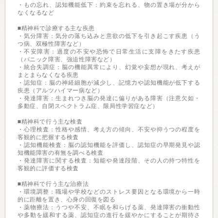
・もの忘れ、認知機能低下：約束を忘れる、物の置き場が分から
なくなるなど
■精神科で診療する主な疾患
・気分障害：気分の落ち込みと意欲の低下を引き起こす疾患（う
つ病、双極性障害など）
・不安障害：過度の不安や恐怖で日常生活に支障をきたす疾患
（パニック障害、強迫性障害など）
・統合失調症：脳の機能異常により、幻覚や妄想が現れ、考えが
まとまらなくなる疾患
・認知症：脳の神経細胞が減少し、記憶力や認知機能が低下する
疾患（アルツハイマー病など）
・発達障害：生まれつき脳の発達に偏りがある障害（注意欠如・
多動症、自閉スペクトラム症、限局性学習症など）
■精神科で行う主な検査
・心理検査：性格や感情、考え方の傾向、不安や抑うつの程度を
客観的に把握する検査
・認知機能検査：脳の認知機能を評価し、認知症の早期発見や認
知機能障害の有無を調べる検査
・発達障害に関する検査：知能や発達段階、その人の持つ特性を
客観的に評価する検査
■精神科で行う主な治療法
・環境調整：職場や学校などのストレス要因となる環境から一時
的に距離を置き、心身の回復を図る
・薬物療法：うつや不安、不眠を和らげる薬、発達障害の衝動性
や多動を緩和する薬、認知症の進行を緩やかにすることが期待さ