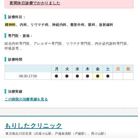
夜間休日診療でかかりました
診療科目：
精神科
、内科、リウマチ科、神経内科、整形外科、眼科、放射線科
専門医・資格：
総合内科専門医、アレルギー専門医、リウマチ専門医、内分泌代謝科専門医、
呼吸器専…
診療時間
月
火
水
木
金
土
日
祝
08:30-17:00
治療実績
この病院の治療実績を見る
もりしたクリニック
東京都品川区荏原（武蔵小山駅、戸越銀座駅（戸越駅）、西小山駅）