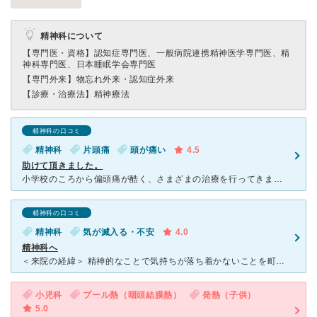
精神科について
【専門医・資格】
認知症専門医、一般病院連携精神医学専門医、精
神科専門医、日本睡眠学会専門医
【専門外来】
物忘れ外来・認知症外来
【診療・治療法】
精神療法
精神科の口コミ
精神科
片頭痛
頭が痛い
4.5
助けて頂きました。
小学校のころから偏頭痛が酷く、さまざまの治療を行ってきました。 大学病院にもいくつか伺い、MRI・CTの検査もしました。気功・針・灸などの東洋医学にも頼りました。 結果的に昭和の頭痛外来を訪れ、そ
精神科の口コミ
精神科
気が滅入る・不安
4.0
精神科へ
＜来院の経緯＞ 精神的なことで気持ちが落ち着かないことを町医者に行ったら、紹介状を書いてくれました。 ＜診察までの道程＞ まず大学病院ということもありいろんな科がありましたが、受付の方が
小児科
プール熱（咽頭結膜熱）
発熱（子供）
5.0