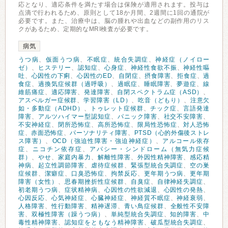
応となり、適応条件を満たす場合は保険が適用されます。投与は
点滴で行われるため、原則として18か月間、2週間に1回の通院が
必要です。また、治療中は、脳の腫れや出血などの副作用のリス
クがあるため、定期的なMRI検査が必要です。
病気
うつ病
、
仮面うつ病
、
不眠症
、
統合失調症
、
神経症（ノイロー
ゼ）
、
ヒステリー
、
認知症
、
心身症
、
神経性食欲不振
、
神経性嘔
吐
、
心因性の下痢
、
心因性のED
、
自閉症
、
摂食障害
、
拒食症
、
過
食症
、
過換気症候群（過呼吸）
、
過眠症
、
睡眠障害
、
夢遊症
、
線
維筋痛症
、
適応障害
、
発達障害
、
自閉スペクトラム症（ASD）
、
アスペルガー症候群
、
学習障害（LD）
、
吃音（どもり）
、
注意欠
如・多動症（ADHD）
、
トゥレット症候群
、
チック症
、
言語発達
障害
、
アルツハイマー型認知症
、
パニック障害
、
社交不安障害
、
不安神経症
、
閉所恐怖症
、
高所恐怖症
、
限局性恐怖症
、
対人恐怖
症
、
赤面恐怖症
、
パーソナリティ障害
、
PTSD（心的外傷後ストレ
ス障害）
、
OCD（強迫性障害・強迫神経症）
、
アルコール依存
症
、
ニコチン依存症
、
アパシー・シンドローム（無気力症候
群）
、
やせ
、
家庭内暴力
、
解離性障害
、
外因性精神障害
、
感応精
神病
、
起立性調節障害
、
虐待症候群
、
緊張型統合失調症
、
空の巣
症候群
、
潔癖症
、
口臭恐怖症
、
拘禁反応
、
更年期うつ病
、
更年期
障害（女性）
、
思春期挫折性症候群
、
自臭症
、
自律神経失調症
、
初老期うつ病
、
症状精神病
、
心因性の性欲減退
、
心因性の発熱
、
心因反応
、
心気神経症
、
心臓神経症
、
神経質不眠症
、
神経衰弱
、
人格障害
、
性行動障害
、
精神遅滞
、
青い鳥症候群
、
全般性不安障
害
、
双極性障害（躁うつ病）
、
単純型統合失調症
、
知的障害
、
中
毒性精神障害
、
認知症をともなう精神障害
、
破瓜型統合失調症
、