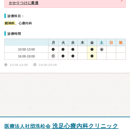
かかりつけに最適
診療科目：
精神科
、心療内科
診療時間
月
火
水
木
金
土
日
祝
10:00-13:00
16:00-19:00
10:00-14:00
16:00-20:00
洗足心療内科クリニック
医療法人社団洗松会