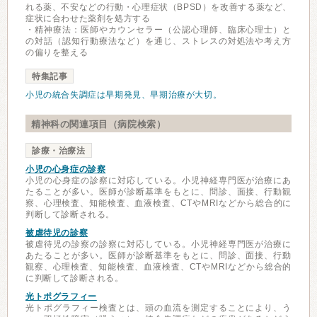
れる薬、不安などの行動・心理症状（BPSD）を改善する薬など、
症状に合わせた薬剤を処方する
・精神療法：医師やカウンセラー（公認心理師、臨床心理士）と
の対話（認知行動療法など）を通じ、ストレスの対処法や考え方
の偏りを整える
特集記事
小児の統合失調症は早期発見、早期治療が大切。
精神科の関連項目（病院検索）
診療・治療法
小児の心身症の診察
小児の心身症の診察に対応している。小児神経専門医が治療にあ
たることが多い。医師が診断基準をもとに、問診、面接、行動観
察、心理検査、知能検査、血液検査、CTやMRIなどから総合的に
判断して診断される。
被虐待児の診察
被虐待児の診察の診察に対応している。小児神経専門医が治療に
あたることが多い。医師が診断基準をもとに、問診、面接、行動
観察、心理検査、知能検査、血液検査、CTやMRIなどから総合的
に判断して診断される。
光トポグラフィー
光トポグラフィー検査とは、頭の血流を測定することにより、う