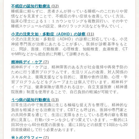
不眠症の認知行動療法
(32)
睡眠薬に頼らずに、患者さんが持っている睡眠へのこだわりや習
慣などを見直すことで、不眠症の辛い症状を改善していく方法。
臨床心理士による１：１カウンセリングを複数回行い、その中で
睡眠スケジュールの設定、体のリラックス法などを学んでいく。
小児の注意欠如・多動症（ADHD）の診察
(31)
小児の注意欠如・多動症（ADHD）の診察に対応している。小児
神経専門医が治療にあたることが多い。医師が診断基準をもと
に、問診、面接、行動観察、心理検査、知能検査、血液検査、CT
やMRIなどから総合的に判断して診断される。
精神科デイ・ケア
(7)
精神科デイ・ケアは、精神障害のある方が社会復帰や再発予防の
ために行う通所プログラムです。生活リズムの改善、対人関係の
スキル向上、復職支援などを目的に、運動や創作活動、心理・学
習プログラムなどをグループまたは個人で行います。精神科デ
イ・ケアは、健康保険が適用されるほか、自立支援医療（精神通
院医療）制度を使用することで、自己負担の軽減が可能です。
うつ病の認知行動療法
(13)
日常生活の中で無意識に生じる極端な捉え方を整理し、精神的な
負担を軽減させる治療法です。CBTとも呼ばれ、医師や専門家と
の共同作業を通じて、生活に支障をきたしている思考の癖を客観
的に見直し、行動パターンを少しずつ変えていきます。一般的に1
回30分から60分程度の面接を、週に1回などの頻度で10回から20
回前後継続して行う必要があります。
光トポグラフィー
(7)