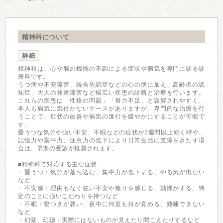
精神科について
詳細
精神科は、心や脳の機能の不調による症状や病気を専門に診る診
療科です。
うつ病や不安障害、統合失調症などの心の病に加え、高齢者の認
知症、大人の発達障害など幅広い疾患の診断と治療を行います。
これらの疾患は「性格の問題」「努力不足」と誤解されやすく、
本人も病気に気付かないケースがありますが、専門的な治療を行
うことで、症状の改善や病気の進行を緩やかにすることが可能で
す。
憂うつな気分や強い不安、不眠などの症状が2週間以上続く時や、
記憶力や集中力、注意力の低下により日常生活に支障をきたす場
合は、早期の受診が推奨されます。
■精神科で対応する主な症状
・憂うつ：気分が落ち込む、集中力が低下する、やる気が出ない
など
・不安感：理由もなく強い不安や焦りを感じる、動悸がする、特
定のことに強いこだわりを持つなど
・不眠：寝つきが悪い、夜中に何度も目が覚める、熟睡できない
など
・幻覚、幻聴：実際にはないものが見えたり聞こえたりするなど