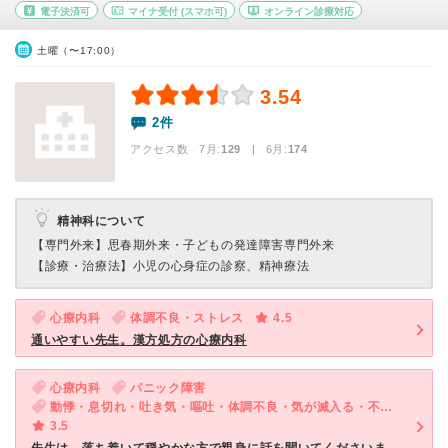
電子決済可
マイナ受付
(スマホ可)
オンライン診療対応
土曜（〜17:00）
3.54
2件
アクセス数 7月:
129
| 6月:
174
精神科について
【専門外来】
思春期外来・子どもの発達障害専門外来
【診療・治療法】
小児の心身症の診察、精神療法
心療内科
体調不良・ストレス
4.5
通いやすい先生。漢方処方の心療内科
心療内科
パニック障害
動悸・息切れ・吐き気・嘔吐・体調不良・気が滅入る・不安・ストレス
3.5