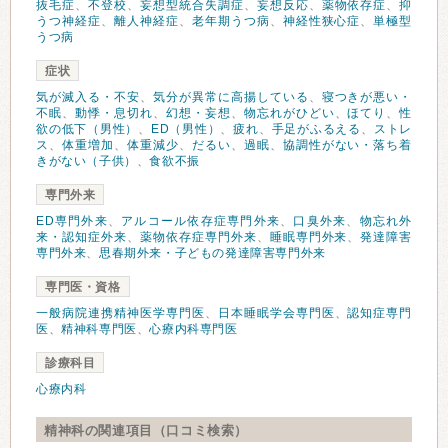
抜毛症
、
不登校
、
妄想型統合失調症
、
妄想反応
、
薬物依存症
、
抑
うつ神経症
、
離人神経症
、
老年期うつ病
、
神経性狭心症
、
単極型
うつ病
症状
気が滅入る・不安
、
気分が異常に高揚している
、
寝つきが悪い・
不眠
、
動悸・息切れ
、
幻想・妄想
、
物忘れがひどい
、
ほてり
、
性
欲の低下（男性）
、
ED（男性）
、
疲れ
、
手足がふるえる
、
ストレ
ス
、
体重増加
、
体重減少
、
だるい
、
過眠
、
協調性がない・落ち着
きがない（子供）
、
食欲不振
専門外来
ED専門外来
、
アルコール依存症専門外来
、
口臭外来
、
物忘れ外
来・認知症外来
、
薬物依存症専門外来
、
睡眠専門外来
、
発達障害
専門外来
、
思春期外来・子どもの発達障害専門外来
専門医・資格
一般病院連携精神医学専門医
、
日本睡眠学会専門医
、
認知症専門
医
、
精神科専門医
、
心療内科専門医
診療科目
心療内科
精神科の関連項目（口コミ検索）