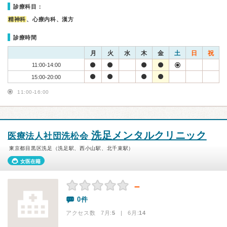
診療科目：
精神科
、心療内科、漢方
診療時間
月
火
水
木
金
土
日
祝
11:00-14:00
15:00-20:00
11:00-16:00
洗足メンタルクリニック
医療法人社団洗松会
東京都目黒区洗足（洗足駅、西小山駅、北千束駅）
女医在籍
－
0件
アクセス数 7月:
5
| 6月:
14