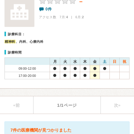
－
0件
アクセス数 7月:
4
| 6月:
2
診療科目：
精神科
、内科、心療内科
診療時間
月
火
水
木
金
土
日
祝
09:00-12:00
17:00-20:00
«前
1/1ページ
次»
7件の医療機関が見つかりました