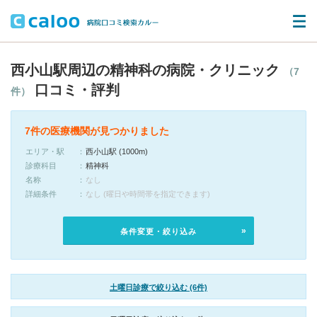
西小山駅周辺の精神科の病院・クリニック
（7
口コミ・評判
件）
7件の医療機関が見つかりました
エリア・駅
西小山駅 (1000m)
診療科目
精神科
名称
なし
詳細条件
なし (曜日や時間帯を指定できます)
条件変更・絞り込み
土曜日診療で絞り込む (6件)