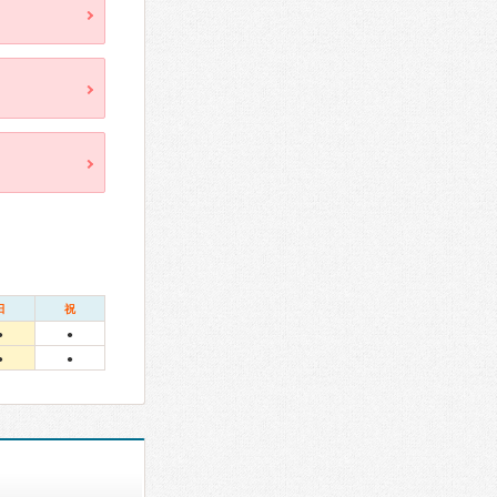
日
祝
●
●
●
●