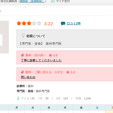
市港北区綱島西（
綱島駅（新綱島駅）
）
マイナ受付
0）
3.22
口コミ2件
老眼について
【専門医・資格】
眼科専門医
眼科・目が赤い
4.0
丁寧に診察してくださいました
眼科・二重に見える・かすむ
3.0
問い合わせ
診療科：
眼科
専門医・資格：
眼科専門医
アクセス数 7月：
93
| 6月：
123
| 年間：
1,246
月
火
水
木
金
土