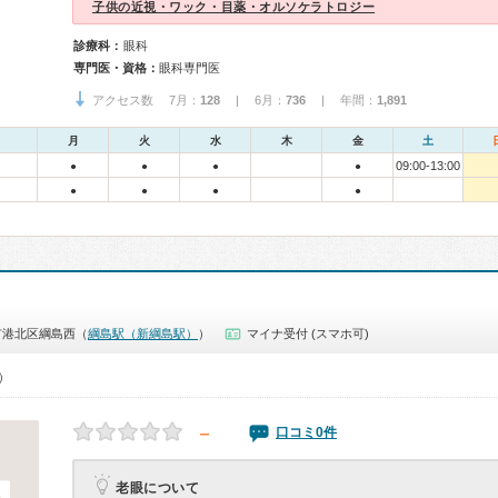
子供の近視・ワック・目薬・オルソケラトロジー
診療科：
眼科
専門医・資格：
眼科専門医
アクセス数 7月：
128
| 6月：
736
| 年間：
1,891
月
火
水
木
金
土
09:00-13:00
●
●
●
●
●
●
●
●
市港北区綱島西（
綱島駅（新綱島駅）
）
マイナ受付 (スマホ可)
0）
－
口コミ0件
老眼について