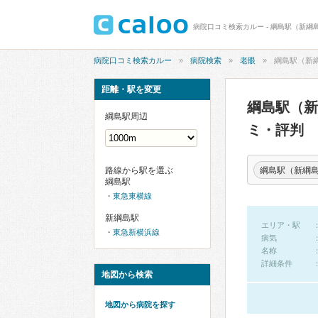
病院口コミ検索カルー - 綱島駅（新綱
病院口コミ検索カルー
病院検索
老眼
綱島駅（新
距離・駅を変更
綱島駅（
綱島駅周辺
ミ・評判
綱島駅（新綱
路線から駅を選ぶ
綱島駅
東急東横線
新綱島駅
エリア・駅
東急新横浜線
病気
名称
詳細条件
地図から検索
地図から病院を探す