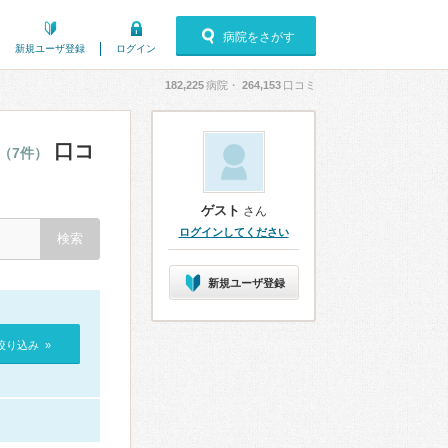
病院をさがす
新規ユーザ登録
ログイン
182,225
病院・
264,153
口コミ
口コ
（7件）
ゲスト
さん
ログインしてください
新規ユーザ登録
絞り込み »