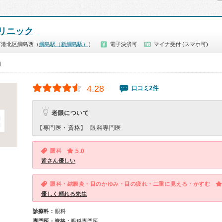
リニック
市港北区綱島西（
綱島駅（新綱島駅）
）
電子決済可
マイナ受付 (スマホ可)
0）
4.28
口コミ2件
老眼について
【専門医・資格】
眼科専門医
眼科
5.0
皆さん優しい
眼科・結膜炎・目のかゆみ・目の疲れ・二重に見える・かすむ
優しく頼れる先生
診療科：
眼科
専門医・資格：
眼科専門医