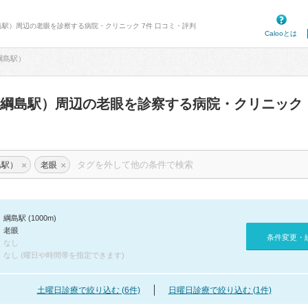
島駅）周辺の老眼を診察する病院・クリニック 7件 口コミ・評判
Calooとは
綱島駅）
新綱島駅）周辺の老眼を診察する病院・クリニック
×
×
島駅）
老眼
綱島駅 (1000m)
老眼
条件変更・
なし
なし (曜日や時間帯を指定できます)
土曜日診療で絞り込む (6件)
日曜日診療で絞り込む (1件)