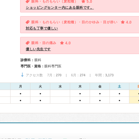
眼科・ものもらい（麦粒種）
5.0
ショッピングセンター内にある眼科です。
眼科・ものもらい（麦粒種）・目のかゆみ・目が赤い
4.0
対応も丁寧で優しい
眼科・目の痛み
4.0
優しい先生です
診療科：
眼科
専門医・資格：
眼科専門医
アクセス数 7月：
270
| 6月：
274
| 年間：
3,173
月
火
水
木
金
土
●
●
●
●
●
●
●
●
●
●