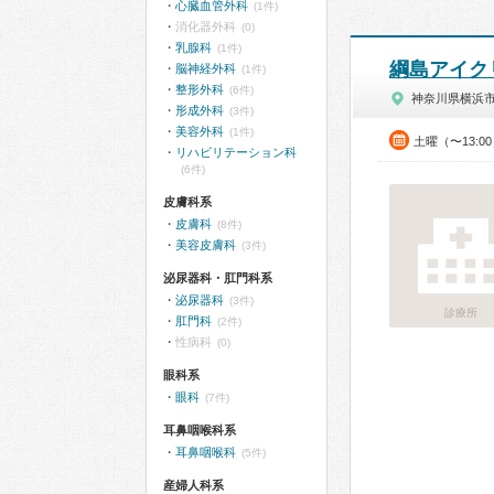
心臓血管外科
(1件)
消化器外科
(0)
乳腺科
(1件)
綱島アイク
脳神経外科
(1件)
整形外科
(6件)
神奈川県横浜
形成外科
(3件)
美容外科
(1件)
土曜（〜13:0
リハビリテーション科
(6件)
皮膚科系
皮膚科
(8件)
美容皮膚科
(3件)
泌尿器科・肛門科系
泌尿器科
(3件)
診療所
肛門科
(2件)
性病科
(0)
眼科系
眼科
(7件)
耳鼻咽喉科系
耳鼻咽喉科
(5件)
産婦人科系