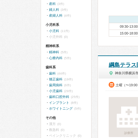
産科
(3件)
婦人科
(3件)
産婦人科
(4件)
小児科系
09:30-13:00
小児科
(11件)
15:00-18:00
小児外科
(0)
精神科系
精神科
(5件)
心療内科
(5件)
綱島テラス
歯科系
神奈川県横浜
歯科
(44件)
矯正歯科
(19件)
歯周病科
土曜（〜19:
(6件)
小児歯科
(29件)
歯科口腔外科
(25件)
インプラント
(8件)
ホワイトニング
(5件)
その他
漢方
(0)
救急科
(0)
診療所
ペインクリニック
(0)