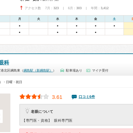
アクセス数 7月：
323
| 6月：
303
| 年間：
3,412
月
火
水
木
金
土
●
●
●
●
●
●
●
●
●
眼科
市港北区綱島東（
綱島駅（新綱島駅）
）
駐車場あり
マイナ受付
00）・日曜・祝日
3.61
口コミ6件
老眼について
【専門医・資格】
眼科専門医