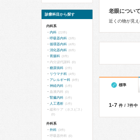
老眼につい
診療科目から探す
近くの物が見え
内科系
内科
(22件)
呼吸器内科
(3件)
循環器内科
(4件)
消化器内科
(6件)
胃腸科
(3件)
内分泌代謝科
(0)
糖尿病科
(2件)
リウマチ科
(4件)
アレルギー科
(8件)
標準
神経内科
(1件)
血液内科
(0)
腎臓内科
(1件)
人工透析
(1件)
1-7
件 / 7件中
緩和ケア（ホスピス）
(0)
外科系
外科
(3件)
呼吸器外科
(0)