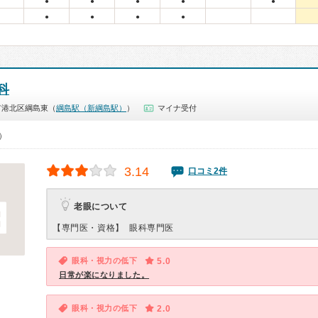
●
●
●
●
●
●
●
●
●
科
市港北区綱島東（
綱島駅（新綱島駅）
）
マイナ受付
0）
3.14
口コミ2件
老眼について
【専門医・資格】
眼科専門医
眼科・視力の低下
5.0
日常が楽になりました。
眼科・視力の低下
2.0