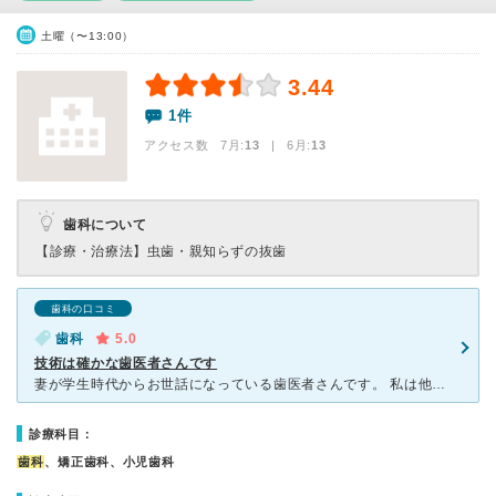
土曜（〜13:00）
3.44
1件
アクセス数 7月:
13
| 6月:
13
歯科について
【診療・治療法】
虫歯・親知らずの抜歯
歯科の口コミ
歯科
5.0
技術は確かな歯医者さんです
妻が学生時代からお世話になっている歯医者さんです。 私は他の歯科に通っていたのですが、どうも荒かったり、治療もおざなりだったりで、よく妻にこぼしていた折に、自分の行っている所はそんなことは全くないと
診療科目：
歯科
、矯正歯科、小児歯科