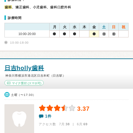
歯科
、矯正歯科、小児歯科、歯科口腔外科
診療時間
月
火
水
木
金
土
日
祝
10:00-20:00
10:00-18:00
日吉holly歯科
神奈川県横浜市港北区日吉本町（日吉駅）
マイナ受付
(スマホ可)
土曜（〜17:30）
3.37
1件
アクセス数 7月:
38
| 6月:
69