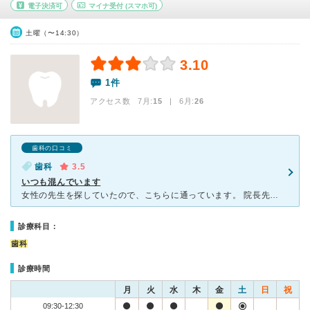
電子決済可
マイナ受付
(スマホ可)
土曜（〜14:30）
3.10
1件
アクセス数 7月:
15
| 6月:
26
歯科の口コミ
歯科
3.5
いつも混んでいます
女性の先生を探していたので、こちらに通っています。 院長先生ともうお一人、女性の先生がいますが、どちらの先生も気取らず気さくなお人柄です。 予防歯科に力を入れているようで、時々染色して歯ブラシ
診療科目：
歯科
診療時間
月
火
水
木
金
土
日
祝
09:30-12:30