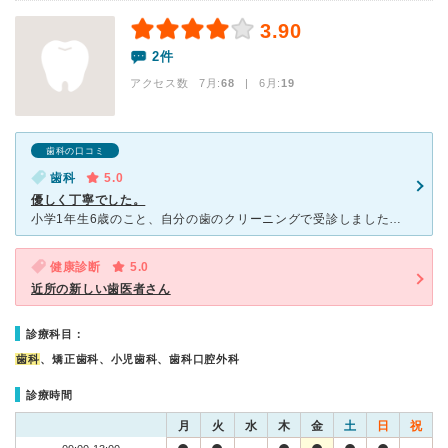
3.90
2件
アクセス数 7月:
68
| 6月:
19
歯科の口コミ
歯科
5.0
優しく丁寧でした。
小学1年生6歳のこと、自分の歯のクリーニングで受診しました。 明るく綺麗な歯医者さんで子どもが怖がらずすんなり入りました。 まず初めに子どもを診てもらいました。虫歯はなかったので歯のお掃除とフッ素
健康診断
5.0
近所の新しい歯医者さん
診療科目：
歯科
、矯正歯科、小児歯科、歯科口腔外科
診療時間
月
火
水
木
金
土
日
祝