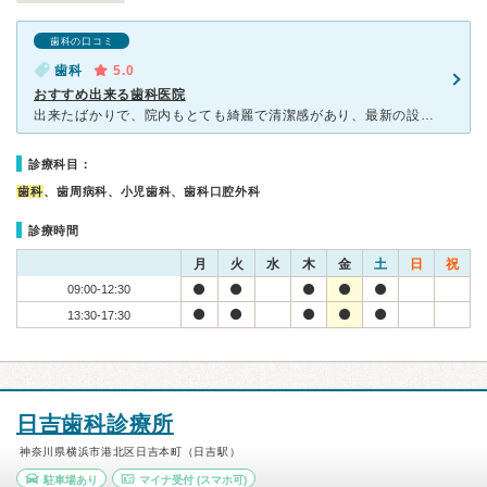
歯科の口コミ
歯科
5.0
おすすめ出来る歯科医院
出来たばかりで、院内もとても綺麗で清潔感があり、最新の設備が整えられていました。 先生も、優しく丁寧で、安心して治療をお願いできます。 スタッフの方もとても優しかったです。 子供を連れての治療で
診療科目：
歯科
、歯周病科、小児歯科、歯科口腔外科
診療時間
月
火
水
木
金
土
日
祝
09:00-12:30
13:30-17:30
日吉歯科診療所
神奈川県横浜市港北区日吉本町（日吉駅）
駐車場あり
マイナ受付
(スマホ可)