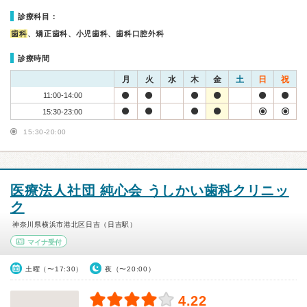
診療科目：
歯科
、矯正歯科、小児歯科、歯科口腔外科
診療時間
月
火
水
木
金
土
日
祝
11:00-14:00
15:30-23:00
15:30-20:00
医療法人社団 純心会 うしかい歯科クリニッ
ク
神奈川県横浜市港北区日吉（日吉駅）
マイナ受付
土曜（〜17:30）
夜（〜20:00）
4.22