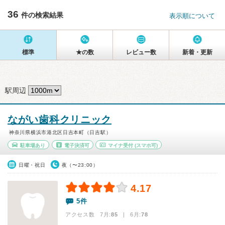
36
件の検索結果
表示順について
標準
★の数
レビュー数
新着・更新
駅周辺
ながい歯科クリニック
神奈川県横浜市港北区日吉本町（日吉駅）
駐車場あり
電子決済可
マイナ受付
(スマホ可)
日曜・祝日
夜（〜23:00）
4.17
5件
アクセス数 7月:
85
| 6月:
78