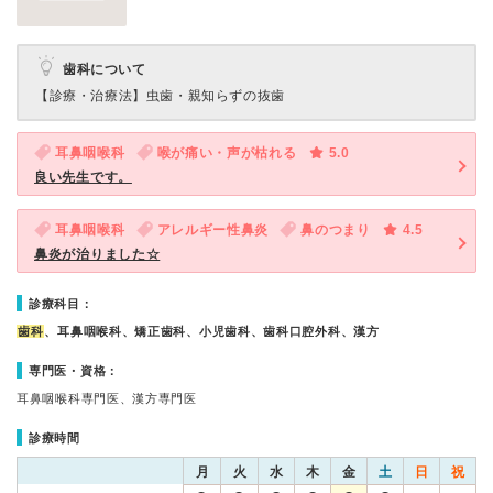
歯科について
【診療・治療法】
虫歯・親知らずの抜歯
耳鼻咽喉科
喉が痛い・声が枯れる
5.0
良い先生です。
耳鼻咽喉科
アレルギー性鼻炎
鼻のつまり
4.5
鼻炎が治りました☆
診療科目：
歯科
、耳鼻咽喉科、矯正歯科、小児歯科、歯科口腔外科、漢方
専門医・資格：
耳鼻咽喉科専門医、漢方専門医
診療時間
月
火
水
木
金
土
日
祝