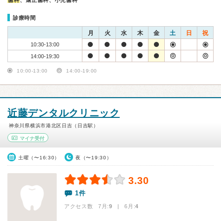
歯科
、矯正歯科、小児歯科
診療時間
月
火
水
木
金
土
日
祝
10:30-13:00
14:00-19:30
10:00-13:00
14:00-19:00
近藤デンタルクリニック
神奈川県横浜市港北区日吉（日吉駅）
マイナ受付
土曜（〜16:30）
夜（〜19:30）
3.30
1件
アクセス数 7月:
9
| 6月:
4