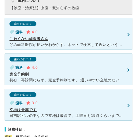
歯科について
【診療・治療法】
虫歯・親知らずの抜歯
歯科の口コミ
歯科
4.0
こわくない歯医者さん
どの歯科医院が良いかわからず、ネットで検索して近いという理由で予約をしました。 東急東横線日吉駅からすぐの立地は嬉しいです。 駅ビルの２階です。 待合室も診察室も綺麗で清潔です。
歯科の口コミ
歯科
4.0
完全予約制
初心・再診関わらず、完全予約制です。 通いやすい立地のせいか、とても人気があり、当日予約は出来た事がありません。 チェーンの歯科のようですが、基本は、最初に診て頂いた先生にずっと診て頂くシステ
歯科の口コミ
歯科
3.0
立地は最高です
日吉駅ビルの中なので立地は最高で、土曜日も19時くらいまでやっているので期待してました。 今回、虫歯にて通院しました。小さい虫歯については治療にも満足し特に問題なかったのですが。歯間の虫歯につい
診療科目：