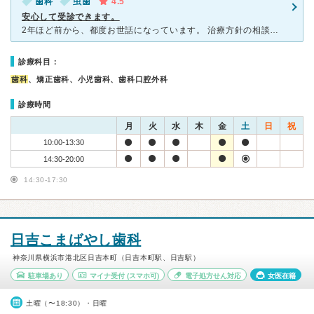
歯科
虫歯
4.5
安心して受診できます。
2年ほど前から、都度お世話になっています。 治療方針の相談もこちらの話をよく聞いてくださり、納得して治療を始めてもらえるし、何よりも治療が丁寧で、衛生士さん達も丁寧です。 毎回の治療後の経過も良好
診療科目：
歯科
、矯正歯科、小児歯科、歯科口腔外科
診療時間
月
火
水
木
金
土
日
祝
10:00-13:30
14:30-20:00
14:30-17:30
日吉こまばやし歯科
神奈川県横浜市港北区日吉本町（日吉本町駅、日吉駅）
駐車場あり
マイナ受付
(スマホ可)
電子処方せん対応
女医在籍
土曜（〜18:30）・日曜