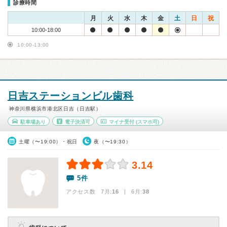
診療時間
月
火
水
木
金
土
日
祝
10:00-18:00
10:00-13:00
日吉ステーションビル歯科
神奈川県横浜市港北区日吉（日吉駅）
駐車場あり
電子決済可
マイナ受付
(スマホ可)
土曜（〜19:00）・祝日
夜（〜19:30）
3.14
5件
アクセス数 7月:
16
| 6月:
38