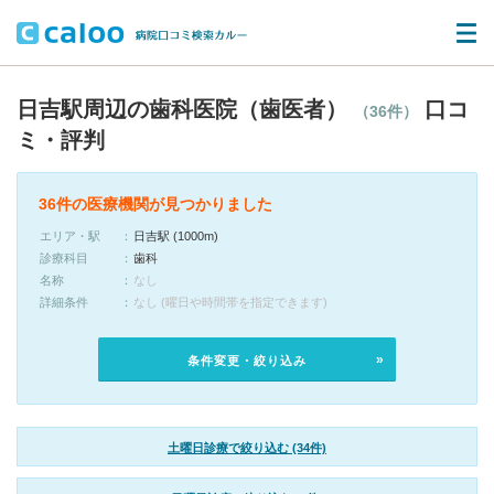
日吉駅周辺の歯科医院（歯医者）
口コ
（36件）
ミ・評判
36件の医療機関が見つかりました
エリア・駅
日吉駅 (1000m)
診療科目
歯科
名称
なし
詳細条件
なし (曜日や時間帯を指定できます)
条件変更・絞り込み
土曜日診療で絞り込む (34件)