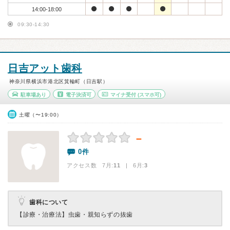
14:00-18:00
09:30-14:30
日吉アット歯科
神奈川県横浜市港北区箕輪町（日吉駅）
駐車場あり
電子決済可
マイナ受付
(スマホ可)
土曜（〜19:00）
－
0件
アクセス数 7月:
11
| 6月:
3
歯科について
【診療・治療法】
虫歯・親知らずの抜歯