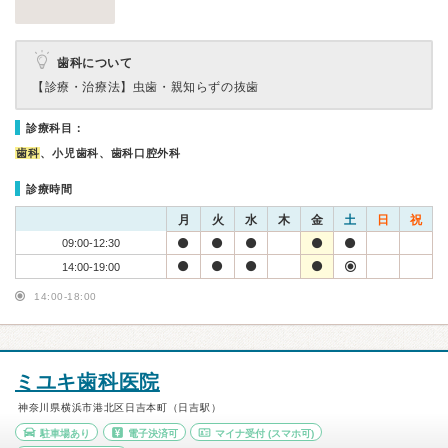
歯科について
【診療・治療法】
虫歯・親知らずの抜歯
診療科目：
歯科
、小児歯科、歯科口腔外科
診療時間
月
火
水
木
金
土
日
祝
09:00-12:30
14:00-19:00
14:00-18:00
ミユキ歯科医院
神奈川県横浜市港北区日吉本町（日吉駅）
駐車場あり
電子決済可
マイナ受付
(スマホ可)