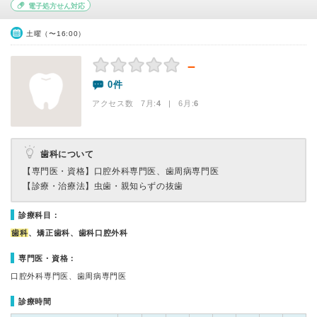
電子処方せん対応
土曜（〜16:00）
－
0件
アクセス数 7月:
4
| 6月:
6
歯科について
【専門医・資格】
口腔外科専門医、歯周病専門医
【診療・治療法】
虫歯・親知らずの抜歯
診療科目：
歯科
、矯正歯科、歯科口腔外科
専門医・資格：
口腔外科専門医、歯周病専門医
診療時間