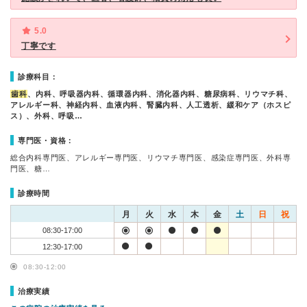
5.0
丁寧です
診療科目：
歯科
、内科、呼吸器内科、循環器内科、消化器内科、糖尿病科、リウマチ科、
アレルギー科、神経内科、血液内科、腎臓内科、人工透析、緩和ケア（ホスピ
ス）、外科、呼吸…
専門医・資格：
総合内科専門医、アレルギー専門医、リウマチ専門医、感染症専門医、外科専
門医、糖…
診療時間
月
火
水
木
金
土
日
祝
08:30-17:00
12:30-17:00
08:30-12:00
治療実績