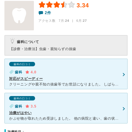
3.34
2件
アクセス数 7月:
24
| 6月:
27
歯科について
【診療・治療法】
虫歯・親知らずの抜歯
歯科の口コミ
歯科
4.0
対応がスピーディー
クリーニングや親不知の抜歯等でお世話になりました。 しばらく歯医者に言っていなかったため こちらでクリーニングをお願いしました。 予約が必要ですが、いつも対応がスピーディーで 対応して
歯科の口コミ
歯科
3.5
治療がはやい
かぶせ物が取れたため受診しました。 他の病院と違い、歯の状態を確認したらすぐ必要な治療だけをしてくれます。 治療は素早く、時間をかけませんし痛くもないです。 何度も通わせることもないため、さ
診療科目：