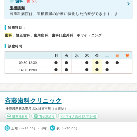
歯科
5.0
歯槽膿漏
当歯科病院は、歯槽膿漏の治療に特化した治療ができます。まで国内で普及してない最新の治療機械とその機械を扱える医師がいることは地元日吉町では安心できます。自分も60歳の高齢になり、歯槽膿漏で歯が相当悪く
診療科目：
歯科
、矯正歯科、歯周病科、歯科口腔外科、ホワイトニング
診療時間
月
火
水
木
金
土
日
祝
09:30-12:30
14:00-19:00
斉藤歯科クリニック
神奈川県横浜市港北区日吉本町（日吉駅）
駐車場あり
電子決済可
マイナ受付
(スマホ可)
土曜（〜18:00）・日曜
夜（〜20:00）