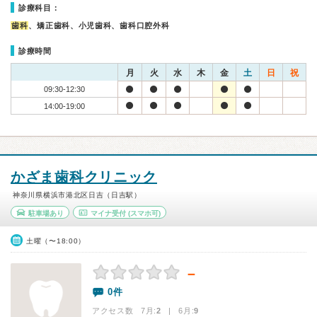
診療科目：
歯科
、矯正歯科、小児歯科、歯科口腔外科
診療時間
月
火
水
木
金
土
日
祝
09:30-12:30
14:00-19:00
かざま歯科クリニック
神奈川県横浜市港北区日吉（日吉駅）
駐車場あり
マイナ受付
(スマホ可)
土曜（〜18:00）
－
0件
アクセス数 7月:
2
| 6月:
9