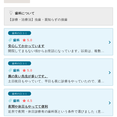
歯科について
【診療・治療法】
虫歯・親知らずの抜歯
歯科の口コミ
歯科
5.0
安心してかかっています
開院してまもない頃からお世話になっています。以前は、複数先生がいて、年中無休で治療されてましたが、現在(2020.6)は週休2日、院長お一人で治療に当たられているようです。院長は、治療中の痛みに予め細
歯科の口コミ
歯科
5.0
腕の良い先生が多いです。
土日祝日もやっていて、平日も夜に診療をやっていたので、通院していました。 最初に担当してもらっていた先生は、余計なことは話しませんがませんが、きちんと話を聞いてくださり、説明も丁寧にわかりやすくして
歯科の口コミ
歯科
4.5
夜間や休日もやってて便利
近所で夜間・休日診療有の歯科医という条件で選びました（意外に少ないです）。 院長が若くイケメンで雑誌などのメディアに出ており、軽薄な印象を勝手に抱いてしまい最初は不安でした。ですが、スタッフや医師の