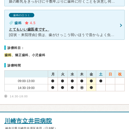
娘の断乳をきっかけに十数年ぶりに歯科に行くことを決意し伺ったのが、こちらのクリニックでした。驚くことに虫歯の治療では、歯茎に麻酔をするにあたってそれ自体が痛くないように歯茎自体の麻酔も施していただき、
歯科の口コミ
歯科
4.5
とてもいい歯医者です。
[症状・来院理由] 僕は、歯がけっこう弱いほうで昔からよく虫歯になっていました。そして前回通院がおわったときに、虫歯を未然に防ぐため月に一回点検をするとともに薬を塗りましょうと言われたので、月に一回
診療科目：
歯科
、矯正歯科、小児歯科
診療時間
月
火
水
木
金
土
日
祝
09:00-13:00
14:30-19:00
14:30-18:00
川崎市立井田病院
神奈川県川崎市中原区井田（日吉駅）