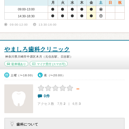
月
火
水
木
金
土
日
祝
09:00-13:00
14:30-18:30
09:00-12:00
13:30-16:00
やましろ歯科クリニック
神奈川県川崎市中原区木月（元住吉駅、日吉駅）
駐車場あり
マイナ受付
(スマホ可)
土曜（〜18:00）
夜（〜20:00）
－
0件
アクセス数 7月:
2
| 6月:
3
歯科について