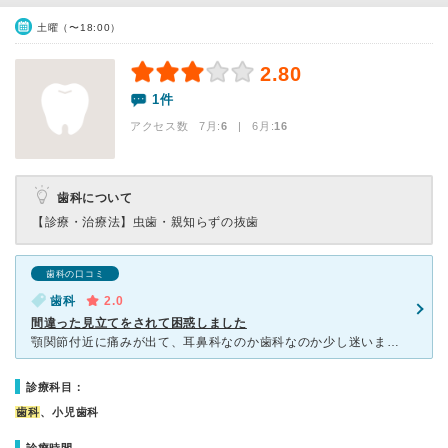
土曜（〜18:00）
2.80
1件
アクセス数 7月:
6
| 6月:
16
歯科について
【診療・治療法】
虫歯・親知らずの抜歯
歯科の口コミ
歯科
2.0
間違った見立てをされて困惑しました
顎関節付近に痛みが出て、耳鼻科なのか歯科なのか少し迷いましたが、やはり歯科のようだと思われ、こちらを受診しました。すると、歯科医は、「これは耳の方の問題だと思うので、耳鼻科に行ってください」とのこと。
診療科目：
歯科
、小児歯科