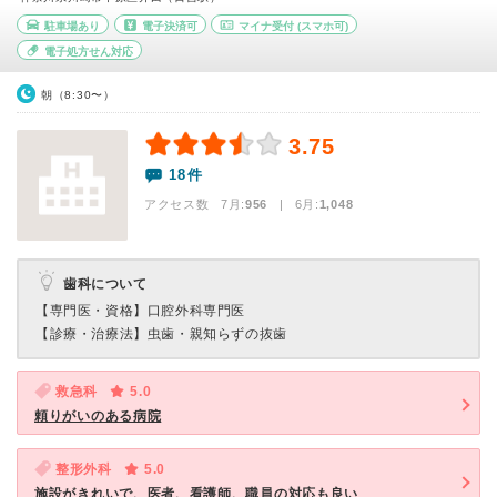
駐車場あり
電子決済可
マイナ受付
(スマホ可)
電子処方せん対応
朝（8:30〜）
3.75
18件
アクセス数 7月:
956
| 6月:
1,048
歯科について
【専門医・資格】
口腔外科専門医
【診療・治療法】
虫歯・親知らずの抜歯
救急科
5.0
頼りがいのある病院
整形外科
5.0
施設がきれいで、医者、看護師、職員の対応も良い