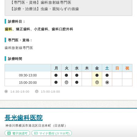
【専門医・資格】
歯科放射線専門医
【診療・治療法】
虫歯・親知らずの抜歯
診療科目：
歯科
、矯正歯科、小児歯科、歯科口腔外科
専門医・資格：
歯科放射線専門医
診療時間
月
火
水
木
金
土
日
祝
09:30-13:00
15:00-20:00
14:30-18:00
15:00-19:00
長光歯科医院
神奈川県横浜市港北区日吉本町（日吉駅）
電子決済可
マイナ受付
(スマホ可)