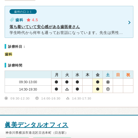
歯科の口コミ
歯科
4.5
落ち着いていて安心感がある歯医者さん
学生時代から何年も通ってお世話になっています。先生は男性で、その他歯科衛生士さん等のスタッフは女性です。院内は清潔感があり、先生がどっしりしているからなのか、落ち着いた雰囲気があり、安心してお任せでき
診療科目：
歯科
診療時間
月
火
水
木
金
土
日
祝
09:30-13:00
14:30-19:30
09:30-12:30
14:00-16:30
14:30-17:30
眞美デンタルオフィス
神奈川県横浜市港北区日吉本町（日吉駅）