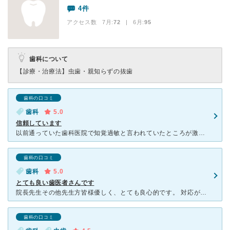
4件
アクセス数 7月:
72
| 6月:
95
歯科について
【診療・治療法】
虫歯・親知らずの抜歯
歯科の口コミ
歯科
5.0
信頼しています
以前通っていた歯科医院で知覚過敏と言われていたところが激痛になり、引越しをきっかけにうしかい歯科さんに駆け込みました。 そこで初めて、歯の神経が死にかけていることがわかりました。 相談の結果、わた
歯科の口コミ
歯科
5.0
とても良い歯医者さんです
院長先生その他先生方皆様優しく、とても良心的です。 対応が誰一人嫌な感じがなく、丁寧だったのが印象的でした。 遠くへ引っ越してしまい通えなくなった今も、一番良い歯医者さんだったなぁと思い出
歯科の口コミ