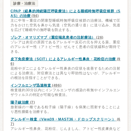
診療・治療法
CPAP（経鼻的持続陽圧呼吸療法）による睡眠時無呼吸症候群（S
AS）の治療
(94)
主に中等～重症の閉塞型睡眠時無呼吸症候群の治療法。機械で圧
力をかけた空気を鼻から気道（空気の通り道）に送り込み、気道
を広げて睡眠中の無呼吸を防止する。
ゾレア・オマリズマブ（重症喘息患者の注射療法）
(26)
ゾレアは炎症の原因であるアレルギー反応の元を抑える薬。重症
のアレルギー性（アトピー性）ぜんそく患者の症状緩和が期待で
きる。
皮下免疫療法（SCIT）によるアレルギー性鼻炎・花粉症の治療
(9
6)
花粉やダニによるアレルギー性鼻炎の症状を改善するための注射
による治療法。対症療法とは異なり即効性はないが、アレルギー
の根治を目指すことができる。
インフルエンザ迅速検査
(496)
検査後約30分以内にインフルエンザの感染の有無やインフルエン
ザウィルスの特定が可能な検査法。
陽子線治療
(7)
放射線の一種である粒子線（陽子線）を病巣に照射することによ
り悪性腫瘍を治療する。
アレルギー検査（View39・MAST36・ドロップスクリーン）
(6
7)
アレルギー性鼻炎、花粉症、じんましん、アトピー性皮膚炎など