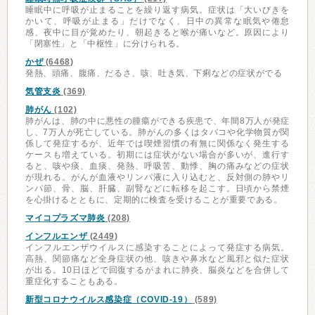
睡眠中に呼吸が止まることを繰り返す病気。症状は「大いびきを
かいて、呼吸が止まる」だけでなく、日中の異常な眠気や倦怠
感、夜中に目が覚めたり、朝起きると喉が痛いなど。原因により
「閉塞性」と「中枢性」に分けられる。
かぜ
(6468)
発熱、頭痛、腹痛、だるさ、咳、吐き気、下痢などの症状がでる
気管支炎
(369)
肺がん
(102)
肺がんは、肺の中に悪性の腫瘍ができる疾患で、年間8万人が発症
し、7万人が死亡している。肺がんの多くはタバコや化学物質が関
係して発症するが、近年では喫煙習慣の有無に関係なく発生する
ケースも増えている。初期には症状がない場合が多いが、進行す
ると、咳や痰、血痰、発熱、呼吸苦、動悸、胸の痛みなどの症状
が現れる。がんが血液やリンパ液に入り込むと、反対側の肺やリ
ンパ節、骨、脳、肝臓、副腎などに転移を起こす。日頃から禁煙
を心掛けるとともに、定期的に検査を受けることが重要である。
マイコプラズマ肺炎
(208)
インフルエンザ
(2449)
インフルエンザウイルスに感染することによって発症する病気。
高熱、関節痛など全身症状の他、咳きや鼻水など風邪と似た症状
が出る。10日ほどで回復するがまれに肺炎、脳炎などを合併して
重症化することもある。
新型コロナウイルス感染症（COVID-19）
(589)