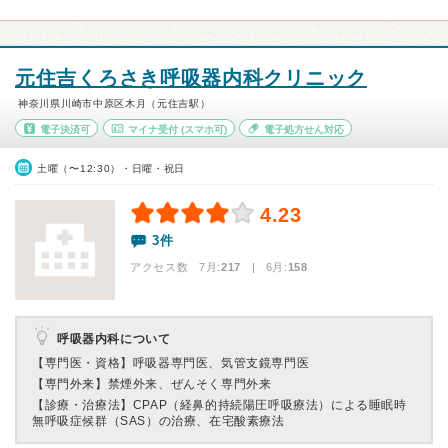
元住吉くろさき呼吸器内科クリニック
神奈川県川崎市中原区木月（元住吉駅）
電子決済可
マイナ受付
(スマホ可)
電子処方せん対応
土曜（〜12:30）・日曜・祝日
4.23
3件
アクセス数 7月:
217
| 6月:
158
呼吸器内科について
【専門医・資格】
呼吸器専門医、気管支鏡専門医
【専門外来】
禁煙外来、ぜんそく専門外来
【診療・治療法】
CPAP（経鼻的持続陽圧呼吸療法）による睡眠時
無呼吸症候群（SAS）の治療、在宅酸素療法