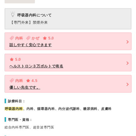
呼吸器内科について
【専門外来】
禁煙外来
内科
かぜ
5.0
話しやすく安心できます
5.0
ヘルストロン３万ボルトで有名
内科
4.5
優しい先生です。
診療科目：
呼吸器内科
、内科、循環器内科、内分泌代謝科、糖尿病科、皮膚科
専門医・資格：
総合内科専門医、超音波専門医