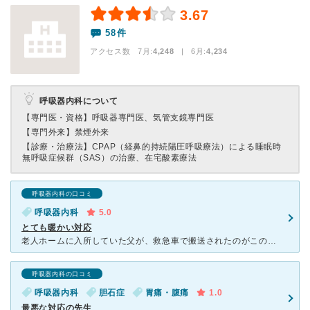
3.67
58件
アクセス数 7月:
4,248
| 6月:
4,234
呼吸器内科について
【専門医・資格】
呼吸器専門医、気管支鏡専門医
【専門外来】
禁煙外来
【診療・治療法】
CPAP（経鼻的持続陽圧呼吸療法）による睡眠時
無呼吸症候群（SAS）の治療、在宅酸素療法
呼吸器内科の口コミ
呼吸器内科
5.0
とても暖かい対応
老人ホームに入所していた父が、救急車で搬送されたのがこの病院でした。以前も転倒して搬送後、入院費したのもこのもこの病院でした。 正直そのときの印象はあまりよいものではなかったのて。期待はしていません
呼吸器内科の口コミ
呼吸器内科
胆石症
胃痛・腹痛
1.0
最悪な対応の先生