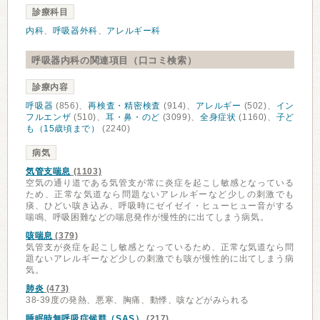
診療科目
内科
、
呼吸器外科
、
アレルギー科
呼吸器内科の関連項目（口コミ検索）
診療内容
呼吸器
(856)、
再検査・精密検査
(914)、
アレルギー
(502)、
イン
フルエンザ
(510)、
耳・鼻・のど
(3099)、
全身症状
(1160)、
子ど
も（15歳頃まで）
(2240)
病気
気管支喘息
(1103)
空気の通り道である気管支が常に炎症を起こし敏感となっている
ため、正常な気道なら問題ないアレルギーなど少しの刺激でも
痰、ひどい咳き込み、呼吸時にゼイゼイ・ヒューヒュー音がする
喘鳴、呼吸困難などの喘息発作が慢性的に出てしまう病気。
咳喘息
(379)
気管支が炎症を起こし敏感となっているため、正常な気道なら問
題ないアレルギーなど少しの刺激でも咳が慢性的に出てしまう病
気。
肺炎
(473)
38-39度の発熱、悪寒、胸痛、動悸、咳などがみられる
睡眠時無呼吸症候群（SAS）
(217)