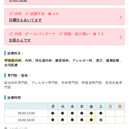
手早い対応
内科
体調不良
4.0
日曜日もあいてます
内科
ヘルパンギーナ
発熱・頭が痛い
3.5
女医さんです
診療科目：
呼吸器内科
、内科、消化器内科、糖尿病科、アレルギー科、漢方、健康診断、
在宅医療
専門医・資格：
総合内科専門医、アレルギー専門医、外科専門医、呼吸器専門医、気管支鏡専
門医
診療時間
月
火
水
木
金
土
日
祝
09:00-13:00
15:00-18:00
15:00-17:00