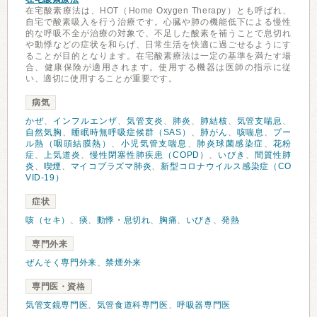
在宅酸素療法は、HOT（Home Oxygen Therapy）とも呼ばれ、
自宅で酸素吸入を行う治療です。心臓や肺の機能低下による慢性
的な呼吸不全が治療の対象で、不足した酸素を補うことで息切れ
や動悸などの症状を和らげ、日常生活を快適に過ごせるようにす
ることが目的となります。在宅酸素療法は一定の基準を満たす場
合、健康保険が適用されます。使用する機器は医師の指示に従
い、適切に使用することが重要です。
病気
かぜ
、
インフルエンザ
、
気管支炎
、
肺炎
、
肺結核
、
気管支喘息
、
自然気胸
、
睡眠時無呼吸症候群（SAS）
、
肺がん
、
咳喘息
、
プー
ル熱（咽頭結膜熱）
、
小児気管支喘息
、
肺炎球菌感染症
、
花粉
症
、
上気道炎
、
慢性閉塞性肺疾患（COPD）
、
いびき
、
間質性肺
炎
、
喫煙
、
マイコプラズマ肺炎
、
新型コロナウイルス感染症（CO
VID-19）
症状
咳（セキ）
、
痰
、
動悸・息切れ
、
胸痛
、
いびき
、
発熱
専門外来
ぜんそく専門外来
、
禁煙外来
専門医・資格
気管支鏡専門医
、
気管食道科専門医
、
呼吸器専門医