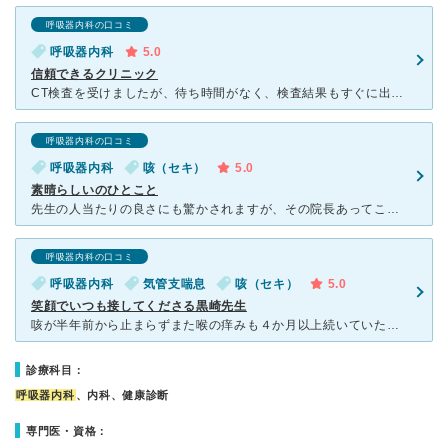
呼吸器内科の口コミ
呼吸器内科
5.0
信頼できるクリニック
CT検査を受けましたが、待ち時間がなく、検査結果もすぐに出ました。黒崎先生は説明がわかりやすいだけでなく、必要以上に不安感をあおらない、すばらしい先生だと思います。 検査直後に説明を受けられるだ
呼吸器内科の口コミ
呼吸器内科
咳（セキ）
5.0
素晴らしいのひとこと
先生の人当たりの良さにも驚かされますが、その院長あってこそかと思いますが、看護師さんや技師さん、受付の方々の「神対応」にも毎回感動します。皆さん本当に優しくて、ご丁寧です。 検査もとてもスムーズ
呼吸器内科の口コミ
呼吸器内科
気管支喘息
咳（セキ）
5.0
笑顔でいつも接してくださる黒崎先生
咳が半年前から止まらずまた喉の痒みも４か月以上続いていたので友人からの紹介で受診しました。 はつらつとした先生で笑顔で接してくださり、とても安心して受診できました。 C T検査も当日していただき、
診療科目：
呼吸器内科
、内科、健康診断
専門医・資格：