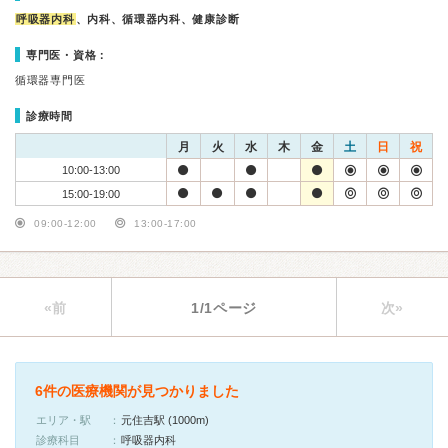
呼吸器内科
、内科、循環器内科、健康診断
専門医・資格：
循環器専門医
診療時間
月
火
水
木
金
土
日
祝
10:00-13:00
15:00-19:00
09:00-12:00
13:00-17:00
«前
1/1ページ
次»
6件の医療機関が見つかりました
エリア・駅
元住吉駅 (1000m)
診療科目
呼吸器内科