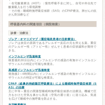
・在宅酸素療法（HOT）：慢性呼吸不全に対し、自宅や外出先で
酸素吸入を行う環境調整
・その他：睡眠時無呼吸症候群（SAS）のCPAP療法、肺がんの抗
がん剤治療など
呼吸器内科の関連項目（病院検索）
診療・治療法
ゾレア・オマリズマブ（重症喘息患者の注射療法）
ゾレアは炎症の原因であるアレルギー反応の元を抑える薬。重症
のアレルギー性（アトピー性）ぜんそく患者の症状緩和が期待で
きる。
インフルエンザ迅速検査
検査後約30分以内にインフルエンザの感染の有無やインフルエン
ザウィルスの特定が可能な検査法。
高感度インフルエンザ迅速検査
発熱後2～4時間以内にインフルエンザ感染の有無やインフルエン
ザウィルスの特定が可能な検査法。
CPAP（経鼻的持続陽圧呼吸療法）による睡眠時無呼吸症候群（S
AS）の治療
主に中等～重症の閉塞型睡眠時無呼吸症候群の治療法。機械で圧
力をかけた空気を鼻から気道（空気の通り道）に送り込み、気道
を広げて睡眠中の無呼吸を防止する。
在宅酸素療法