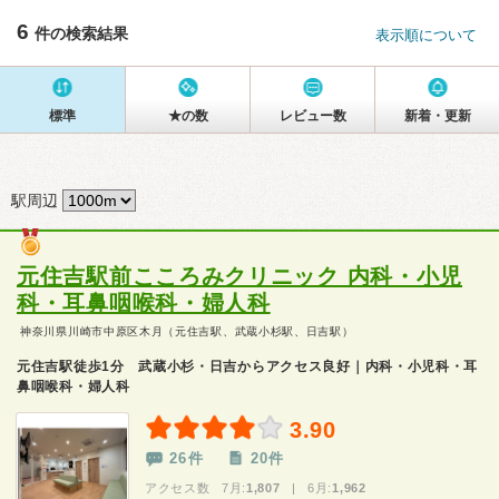
6
件の検索結果
表示順について
標準
★の数
レビュー数
新着・更新
駅周辺
元住吉駅前こころみクリニック 内科・小児
科・耳鼻咽喉科・婦人科
神奈川県川崎市中原区木月（元住吉駅、武蔵小杉駅、日吉駅）
元住吉駅徒歩1分 武蔵小杉・日吉からアクセス良好｜内科・小児科・耳
鼻咽喉科・婦人科
3.90
26件
20件
アクセス数 7月:
1,807
| 6月:
1,962