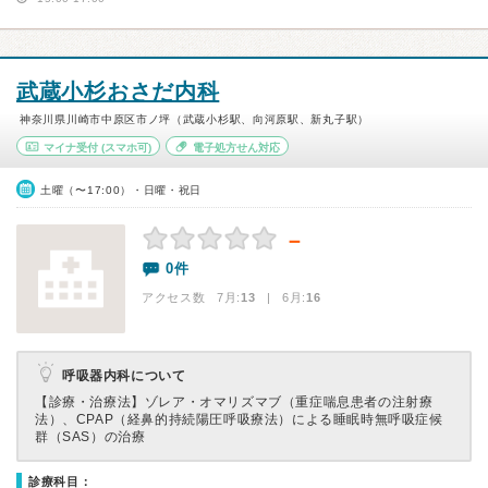
武蔵小杉おさだ内科
神奈川県川崎市中原区市ノ坪（武蔵小杉駅、向河原駅、新丸子駅）
マイナ受付
(スマホ可)
電子処方せん対応
土曜（〜17:00）・日曜・祝日
－
0件
アクセス数 7月:
13
| 6月:
16
呼吸器内科について
【診療・治療法】
ゾレア・オマリズマブ（重症喘息患者の注射療
法）、CPAP（経鼻的持続陽圧呼吸療法）による睡眠時無呼吸症候
群（SAS）の治療
診療科目：