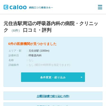
元住吉駅周辺の呼吸器内科の病院・クリニッ
ク
口コミ・評判
（6件）
6件の医療機関が見つかりました
エリア・駅
元住吉駅 (1000m)
診療科目
呼吸器内科
名称
なし
詳細条件
なし (曜日や時間帯を指定できます)
条件変更・絞り込み
土曜日診療で絞り込む (5件)