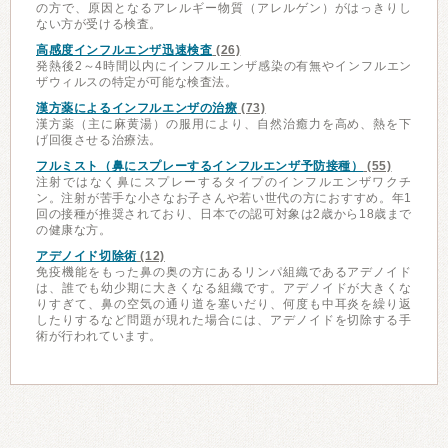
の方で、原因となるアレルギー物質（アレルゲン）がはっきりし
ない方が受ける検査。
高感度インフルエンザ迅速検査
(26)
発熱後2～4時間以内にインフルエンザ感染の有無やインフルエン
ザウィルスの特定が可能な検査法。
漢方薬によるインフルエンザの治療
(73)
漢方薬（主に麻黄湯）の服用により、自然治癒力を高め、熱を下
げ回復させる治療法。
フルミスト（鼻にスプレーするインフルエンザ予防接種）
(55)
注射ではなく鼻にスプレーするタイプのインフルエンザワクチ
ン。注射が苦手な小さなお子さんや若い世代の方におすすめ。年1
回の接種が推奨されており、日本での認可対象は2歳から18歳まで
の健康な方。
アデノイド切除術
(12)
免疫機能をもった鼻の奥の方にあるリンパ組織であるアデノイド
は、誰でも幼少期に大きくなる組織です。アデノイドが大きくな
りすぎて、鼻の空気の通り道を塞いだり、何度も中耳炎を繰り返
したりするなど問題が現れた場合には、アデノイドを切除する手
術が行われています。