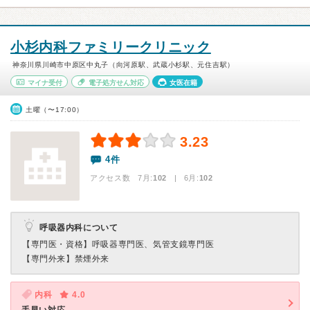
小杉内科ファミリークリニック
神奈川県川崎市中原区中丸子（向河原駅、武蔵小杉駅、元住吉駅）
マイナ受付
電子処方せん対応
女医在籍
土曜（〜17:00）
3.23
4件
アクセス数 7月:
102
| 6月:
102
呼吸器内科について
【専門医・資格】
呼吸器専門医、気管支鏡専門医
【専門外来】
禁煙外来
内科
4.0