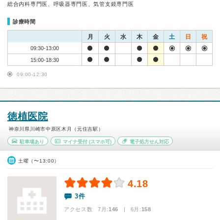
総合内科専門医、呼吸器専門医、気管支鏡専門医
診療時間
月
火
水
木
金
土
日
祝
09:30-13:00
15:00-18:30
09:00-12:30
徳植医院
神奈川県川崎市中原区木月（元住吉駅）
駐車場あり
マイナ受付
(スマホ可)
電子処方せん対応
土曜（〜13:00）
4.18
3件
アクセス数 7月:
146
| 6月:
158