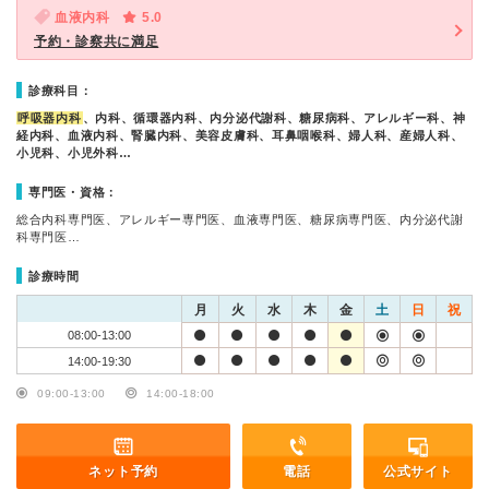
血液内科
5.0
予約・診察共に満足
診療科目：
呼吸器内科
、内科、循環器内科、内分泌代謝科、糖尿病科、アレルギー科、神
経内科、血液内科、腎臓内科、美容皮膚科、耳鼻咽喉科、婦人科、産婦人科、
小児科、小児外科…
専門医・資格：
総合内科専門医、アレルギー専門医、血液専門医、糖尿病専門医、内分泌代謝
科専門医…
診療時間
月
火
水
木
金
土
日
祝
08:00-13:00
14:00-19:30
09:00-13:00
14:00-18:00
ネット予約
電話
公式サイト