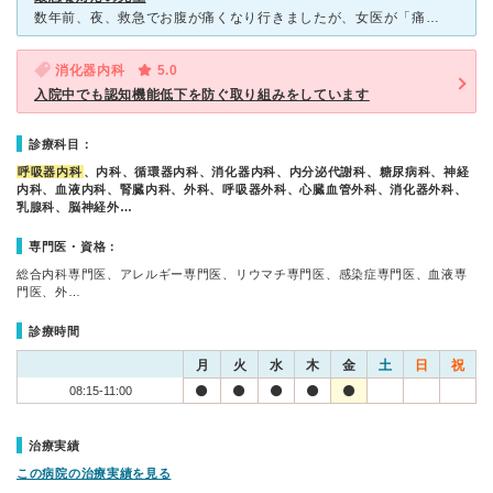
数年前、夜、救急でお腹が痛くなり行きましたが、女医が「痛いと思うから痛いんじゃないの？」と言われました。死ぬ程痛くて点滴をして貰い帰されましたが、1時間もしないのに痛みがぶり返し、又、夜中に2度目の救
消化器内科
5.0
入院中でも認知機能低下を防ぐ取り組みをしています
診療科目：
呼吸器内科
、内科、循環器内科、消化器内科、内分泌代謝科、糖尿病科、神経
内科、血液内科、腎臓内科、外科、呼吸器外科、心臓血管外科、消化器外科、
乳腺科、脳神経外…
専門医・資格：
総合内科専門医、アレルギー専門医、リウマチ専門医、感染症専門医、血液専
門医、外…
診療時間
月
火
水
木
金
土
日
祝
08:15-11:00
治療実績
この病院の治療実績を見る