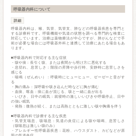
呼吸器内科について
詳細
呼吸器内科は、喉、気管、気管支、肺などの呼吸器疾患を専門と
する診療科です。呼吸機能や気道の状態を調べる専門的な検査に
対応しています。治療は薬物療法が中心ですが、肺がんなどで手
術が必要な場合には呼吸器外科と連携して治療にあたる場合もあ
ります。
■呼吸器内科で対応する主な症状
・咳や痰：長引く咳、または夜間から明け方に悪化する
・息切れ、息苦しさ：階段の昇降や歩行時、安静時に息苦しさを
感じる
・喘鳴（ぜんめい）：呼吸時にヒューヒュー、ゼーゼーと音がす
る
・胸の痛み：深呼吸や咳き込んだ時などに胸が痛む
・血痰、喀血：痰に血が混じる、咳と一緒に血が出る
・いびき、日中の眠気：就寝時の激しいいびきや呼吸停止、日中
の強い眠気
・発熱：微熱が続く、または高熱とともに激しい咳や胸痛を伴う
■呼吸器内科で診療する主な疾患
・気管支喘息、咳喘息：気道の炎症による咳や喘鳴、息苦しさ
（咳喘息は激しい咳のみ）
・アレルギー性呼吸器疾患：花粉、ハウスダスト、カビなどが原
因の気道炎症