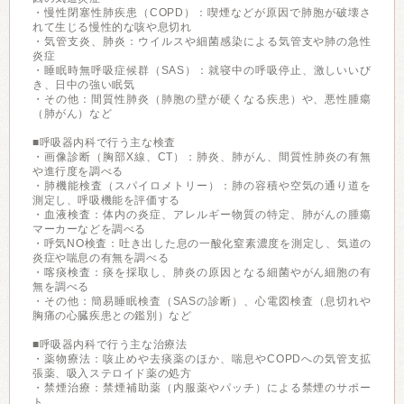
・慢性閉塞性肺疾患（COPD）：喫煙などが原因で肺胞が破壊さ
れて生じる慢性的な咳や息切れ
・気管支炎、肺炎：ウイルスや細菌感染による気管支や肺の急性
炎症
・睡眠時無呼吸症候群（SAS）：就寝中の呼吸停止、激しいいび
き、日中の強い眠気
・その他：間質性肺炎（肺胞の壁が硬くなる疾患）や、悪性腫瘍
（肺がん）など
■呼吸器内科で行う主な検査
・画像診断（胸部X線、CT）：肺炎、肺がん、間質性肺炎の有無
や進行度を調べる
・肺機能検査（スパイロメトリー）：肺の容積や空気の通り道を
測定し、呼吸機能を評価する
・血液検査：体内の炎症、アレルギー物質の特定、肺がんの腫瘍
マーカーなどを調べる
・呼気NO検査：吐き出した息の一酸化窒素濃度を測定し、気道の
炎症や喘息の有無を調べる
・喀痰検査：痰を採取し、肺炎の原因となる細菌やがん細胞の有
無を調べる
・その他：簡易睡眠検査（SASの診断）、心電図検査（息切れや
胸痛の心臓疾患との鑑別）など
■呼吸器内科で行う主な治療法
・薬物療法：咳止めや去痰薬のほか、喘息やCOPDへの気管支拡
張薬、吸入ステロイド薬の処方
・禁煙治療：禁煙補助薬（内服薬やパッチ）による禁煙のサポー
ト