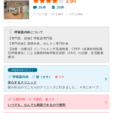
3.90
26件
20件
アクセス数 7月:
1,807
| 6月:
1,962
呼吸器内科について
【専門医・資格】
呼吸器専門医
【専門外来】
禁煙外来、ぜんそく専門外来
【診療・治療法】
インフルエンザ迅速検査、CPAP（経鼻的持続陽
圧呼吸療法）による睡眠時無呼吸症候群（SAS）の治療、在宅酸素
療法
呼吸器内科の口コミ
呼吸器内科
咳（セキ）
5.0
安心するクリニック
咳が出るのでこちらのクリニックに行きました。 ４月にオープンしたてなので大変綺麗で清潔な内装で気持ちが良いです。 若く明るく優しい先生が診察して下さり、咳の相談をし少し長引いて不安なので検査希望を
心療内科
不眠症
5.0
いつでも、なんでも相談できるので便利