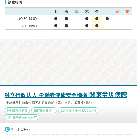
診療時間
月
火
水
木
金
土
日
祝
09:30-13:00
15:00-19:00
関東労災病院
独立行政法人 労働者健康安全機構
神奈川県川崎市中原区木月住吉町（元住吉駅、武蔵小杉駅）
駐車場あり
電子決済可
マイナ受付
(スマホ可)
電子処方せん対応
朝（8:15〜）