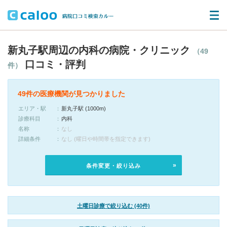
新丸子駅周辺の内科の病院・クリニック
（49
口コミ・評判
件）
49件の医療機関が見つかりました
エリア・駅
新丸子駅 (1000m)
診療科目
内科
名称
なし
詳細条件
なし (曜日や時間帯を指定できます)
条件変更・絞り込み
土曜日診療で絞り込む (40件)