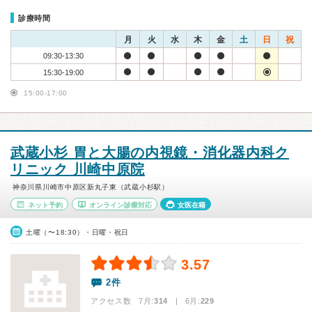
診療時間
月
火
水
木
金
土
日
祝
09:30-13:30
15:30-19:00
15:00-17:00
武蔵小杉 胃と大腸の内視鏡・消化器内科ク
リニック 川崎中原院
神奈川県川崎市中原区新丸子東（武蔵小杉駅）
ネット予約
オンライン診療対応
女医在籍
土曜（〜18:30）・日曜・祝日
3.57
2件
アクセス数 7月:
314
| 6月:
229