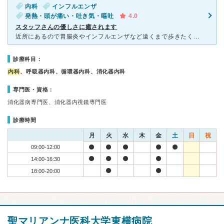
内科
インフルエンザ
発熱・頭が痛い・吐き気・嘔吐
4.0
スタッフさんの優しさに癒されます
近所にあるので胃腸炎やインフルエンザなど遠くまで歩きたくないときにいつも行っています。座っていることすら辛い時、ここに行くと必ず優しいスタッフさんが声をかけてくれて奥のベッドで横にならせてくれます。ほ
診療科目：
内科
、呼吸器内科、循環器内科、消化器内科
専門医・資格：
消化器病専門医、消化器内視鏡専門医
診療時間
月
火
水
木
金
土
日
祝
09:00-12:00
14:00-16:30
18:00-20:00
聖マリアンナ医科大学東横病院