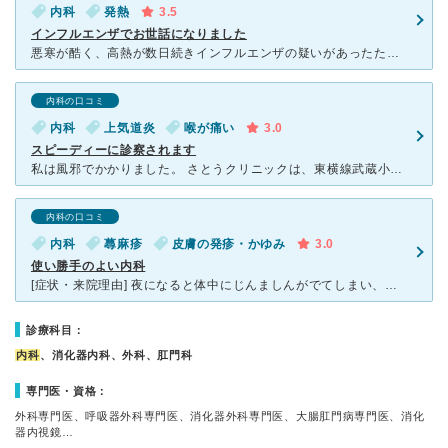
内科
発熱
3.5
インフルエンザでお世話になりました
悪寒が酷く、高熱が数日続きインフルエンザの疑いがあったため、会社への出社可否の確認のために検査で伺いました。特にかかりつけ医がなかったので、検索で良さそうな病院を探して見つけましたが、先生は親切に話を
内科の口コミ
内科
上気道炎
喉が痛い
3.0
スピーディーに診察されます
私は風邪でかかりました。 さとうクリニックは、東横線武蔵小杉駅からほど近く、歩いて5分かからないくらいのところにあります。 駅近なこともあってか、いつも混んでいるイメージがあります。
内科の口コミ
内科
蕁麻疹
皮膚の発疹・かゆみ
3.0
使い勝手のよい内科
[症状・来院理由] 夜になると体中にじんましんがでてしまい、インターネットで検索したところ皮膚科よりも内科を受診するとよいとのことだったので家から近いさとうクリニックへ行きました。 [医師の診断・
診療科目：
内科
、消化器内科、外科、肛門科
専門医・資格：
外科専門医、呼吸器外科専門医、消化器外科専門医、大腸肛門病専門医、消化
器内視鏡…