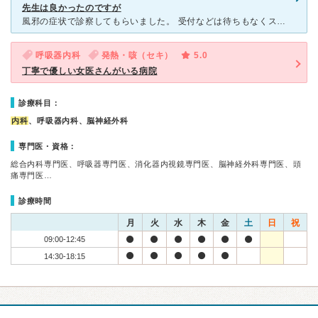
先生は良かったのですが
風邪の症状で診察してもらいました。 受付などは待ちもなくスムーズでした。 その後別の部屋に通され、女の先生に問診されたのですが風邪の症状を色々聞かれ、熱は風邪を引いてから出てなくその日も家で脇
呼吸器内科
発熱・咳（セキ）
5.0
丁寧で優しい女医さんがいる病院
診療科目：
内科
、呼吸器内科、脳神経外科
専門医・資格：
総合内科専門医、呼吸器専門医、消化器内視鏡専門医、脳神経外科専門医、頭
痛専門医…
診療時間
月
火
水
木
金
土
日
祝
09:00-12:45
14:30-18:15