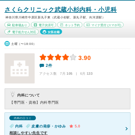
さくらクリニック武蔵小杉内科・小児科
神奈川県川崎市中原区新丸子東（武蔵小杉駅、新丸子駅、向河原駅）
駐車場あり
電子決済可
ネット予約
マイナ受付
(スマホ可)
電子処方せん対応
女医在籍
土曜（〜18:00）
3.90
2件
アクセス数 7月:
105
| 6月:
133
内科について
【専門医・資格】
内科専門医
内科の口コミ
内科
皮膚の発疹・かゆみ
5.0
相談しやすい先生です