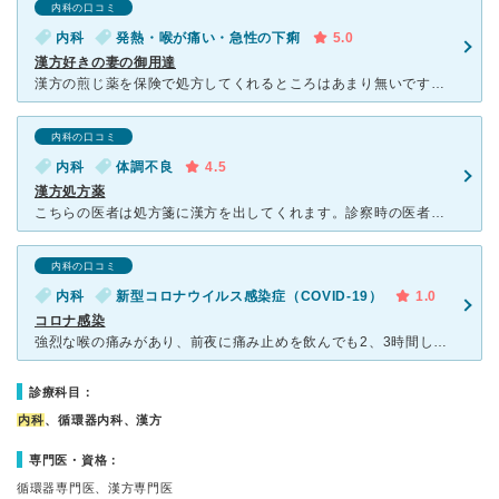
内科の口コミ
内科
発熱・喉が痛い・急性の下痢
5.0
漢方好きの妻の御用達
漢方の煎じ薬を保険で処方してくれるところはあまり無いですが、このクリニックはそれが可能ということで、漢方好きな妻の御用達となっています。私自身も、インフルエンザの予防接種で何度か行ったことがありますが
内科の口コミ
内科
体調不良
4.5
漢方処方薬
こちらの医者は処方箋に漢方を出してくれます。診察時の医者は丁寧で親切で話しやすいです。漢方処方薬なので、身体には良いのかもしれませんが、治りがゆっくりなので、すぐに体調を回復させたい方には向いてないか
内科の口コミ
内科
新型コロナウイルス感染症（COVID-19）
1.0
コロナ感染
強烈な喉の痛みがあり、前夜に痛み止めを飲んでも2、3時間しか効かないような状況で、初めて行きました。 受付に、熱が前夜にあった事や喉の痛みを話すと奥の部屋で待たされました。少し経った頃、先生が来て近
診療科目：
内科
、循環器内科、漢方
専門医・資格：
循環器専門医、漢方専門医