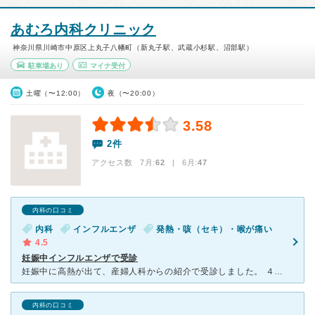
あむろ内科クリニック
神奈川県川崎市中原区上丸子八幡町（新丸子駅、武蔵小杉駅、沼部駅）
駐車場あり
マイナ受付
土曜（〜12:00）
夜（〜20:00）
3.58
2件
アクセス数 7月:
62
| 6月:
47
内科の口コミ
内科
インフルエンザ
発熱・咳（セキ）・喉が痛い
4.5
妊娠中インフルエンザで受診
妊娠中に高熱が出て、産婦人科からの紹介で受診しました。 ４月ということでインフルエンザの可能性は低いと思われましたが、念のため検査してくださり、結果インフルエンザだと判明しました。 もし医師が念に
内科の口コミ