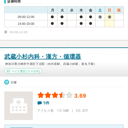
診療時間
月
火
水
木
金
土
日
祝
09:00-12:00
14:00-20:00
09:00-13:00
武蔵小杉内科・漢方・循環器
神奈川県川崎市中原区下沼部（向河原駅、武蔵小杉駅、新丸子駅）
マイナ受付
(スマホ可)
日曜
3.69
5件
アクセス数 7月:
190
| 6月:
177