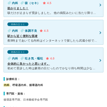
内科
咳（セキ）
4.5
助かりました！
咳だけが止まらず受診しました。 他の病院みたいに当たり障りのない診察をして、はい！処方箋という流れを予想していたが、様々なケースを考え、色々と検査をしてくれました。 ネットで症状について調べていて
内科の口コミ
内科
体調不良
4.5
駅から近く便利な医者
夜8時まであいてる内科はインターネットで探したら武蔵小杉でここの医者だけでした。医者についたのは終了5分前でした。待合室には20人近く待っている人がいました。ひたすら待つこと2時間、ようやく診察しても
内科の口コミ
内科
吐き気・嘔吐
4.0
全体的に良かったと思います。
初めて受診した時は豪雨の日だったのでかなり待ち時間は少なかったです。 駅ビルの中なので、雨の日も楽なのは嬉しいです。 2回目以降はかなり待ちました。 行った時間が悪かったとも思うのですが午後の診
診療科目：
内科
、呼吸器内科、循環器内科
専門医・資格：
循環器専門医、日本睡眠学会専門医