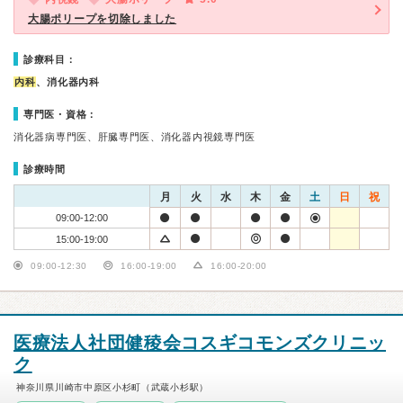
大腸ポリープを切除しました
診療科目：
内科
、消化器内科
専門医・資格：
消化器病専門医、肝臓専門医、消化器内視鏡専門医
診療時間
月
火
水
木
金
土
日
祝
09:00-12:00
15:00-19:00
09:00-12:30
16:00-19:00
16:00-20:00
医療法人社団健稜会コスギコモンズクリニッ
ク
神奈川県川崎市中原区小杉町（武蔵小杉駅）