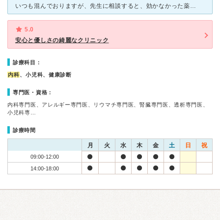
いつも混んでおりますが、先生に相談すると、効かなかった薬から新薬へと相談に乗ってくれる優しい先生です。 長いお付き合いになる病院ですが、信頼できる病院です。 間違えて小児科でネット予約をしてしまっ
5.0
安心と優しさの綺麗なクリニック
診療科目：
内科
、小児科、健康診断
専門医・資格：
内科専門医、アレルギー専門医、リウマチ専門医、腎臓専門医、透析専門医、
小児科専…
診療時間
月
火
水
木
金
土
日
祝
09:00-12:00
14:00-18:00