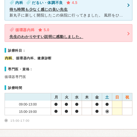
内科
だるい・体調不良
4.5
待ち時間も少なく感じの良い先生
新丸子に新しく開院したこの病院に行ってきました。 風邪をひいてしまい、病院を探していたところこの病院にたどり着き、早速中へ。 出来たばかりなので比較的内装は綺麗で受付の方の対応もgoodでした
循環器内科
5.0
先生のわかりやすい説明に感動しました。
診療科目：
内科
、循環器内科、健康診断
専門医・資格：
循環器専門医
診療時間
月
火
水
木
金
土
日
祝
09:00-13:00
15:00-19:00
15:00-17:00