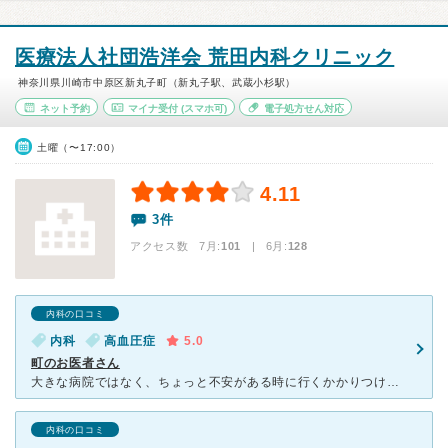
医療法人社団浩洋会 荒田内科クリニック
神奈川県川崎市中原区新丸子町（新丸子駅、武蔵小杉駅）
ネット予約
マイナ受付
(スマホ可)
電子処方せん対応
土曜（〜17:00）
4.11
3件
アクセス数 7月:
101
| 6月:
128
内科の口コミ
内科
高血圧症
5.0
町のお医者さん
大きな病院ではなく、ちょっと不安がある時に行くかかりつけの町のお医者さんは、すごく大切。 開業当初から高血圧症のため、通院しています。 先生は優しく感じも良いですし、とにかく相談しやすい！何で
内科の口コミ