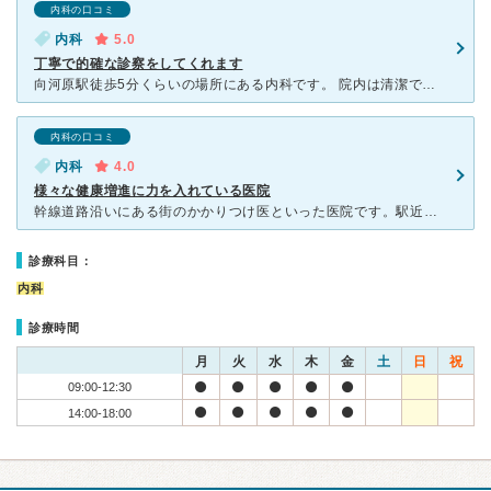
内科の口コミ
内科
5.0
丁寧で的確な診察をしてくれます
向河原駅徒歩5分くらいの場所にある内科です。 院内は清潔で、あまり待たずに案内されます。院長は比較的若い男性の先生で、こちらの話を丁寧に聞いたうえで優しく診察してくれます。インフルエンザの検査（結果
内科の口コミ
内科
4.0
様々な健康増進に力を入れている医院
幹線道路沿いにある街のかかりつけ医といった医院です。駅近くで待合室も相対的に広くテレビや雑誌、加湿器などもあります。 受付の方もとても丁寧な方が多く、あまりこの医院で待たされた記憶もありません。
診療科目：
内科
診療時間
月
火
水
木
金
土
日
祝
09:00-12:30
14:00-18:00