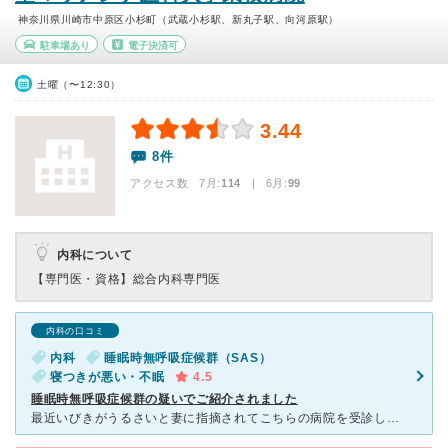
神奈川県川崎市中原区小杉町（武蔵小杉駅、新丸子駅、向河原駅）
駐車場あり
電子決済可
土曜（〜12:30）
3.44
8件
アクセス数 7月:
114
| 6月:
99
内科について
【専門医・資格】
総合内科専門医
内科の口コミ
内科
睡眠時無呼吸症候群（SAS）
寝つきが悪い・不眠
4.5
睡眠時無呼吸症候群の疑いでご紹介されました
最近いびきがうるさいと妻に指摘されてこちらの病院を受診しました。 担当の吉田 浩幸先生は睡眠時無呼吸症候群の専門家とのことで事細かに病気について教えていただき大変助かりました。簡易アプノモニターでは