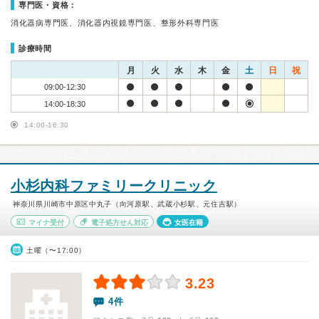
専門医・資格：
消化器病専門医、消化器内視鏡専門医、整形外科専門医
診療時間
月
火
水
木
金
土
日
祝
09:00-12:30
14:00-18:30
14:00-16:30
小杉内科ファミリークリニック
神奈川県川崎市中原区中丸子（向河原駅、武蔵小杉駅、元住吉駅）
マイナ受付
電子処方せん対応
女医在籍
土曜（〜17:00）
3.23
4件