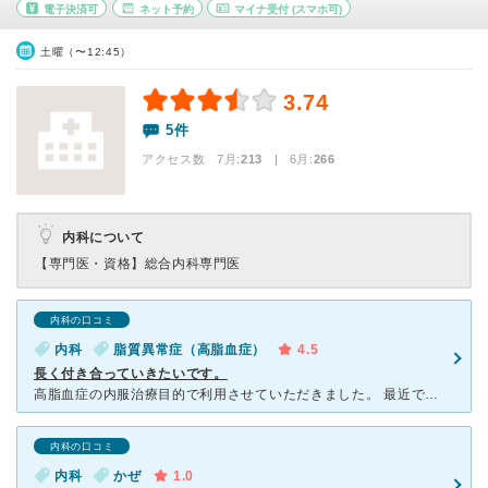
電子決済可
ネット予約
マイナ受付
(スマホ可)
土曜（〜12:45）
3.74
5件
アクセス数 7月:
213
| 6月:
266
内科について
【専門医・資格】
総合内科専門医
内科の口コミ
内科
脂質異常症（高脂血症）
4.5
長く付き合っていきたいです。
高脂血症の内服治療目的で利用させていただきました。 最近できたとのことで、クリニックがとてもきれいで清潔感がありました。 先生は、とてもきさくな方で素朴な疑問にも親身になって考えてくださりました。
内科の口コミ
内科
かぜ
1.0