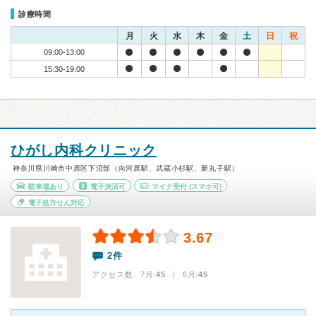
診療時間
月
火
水
木
金
土
日
祝
09:00-13:00
15:30-19:00
ひがし内科クリニック
神奈川県川崎市中原区下沼部（向河原駅、武蔵小杉駅、新丸子駅）
駐車場あり
電子決済可
マイナ受付
(スマホ可)
電子処方せん対応
3.67
2件
アクセス数 7月:
45
| 6月:
45