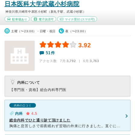
日本医科大学武蔵小杉病院
神奈川県川崎市中原区小杉町（新丸子駅、武蔵小杉駅）
駐車場あり
電子決済可
マイナ受付
(スマホ可)
土曜（〜23:00）・日曜・祝日
夜（〜23:00）
3.92
51件
アクセス数 7月:
3,792
| 6月:
3,763
内科について
【専門医・資格】
総合内科専門医
内科の口コミ
内科
4.5
総合内科でひと通り診て頂けました
胸痛と息苦しさで前夜眠れず翌朝の外来に行きました。直ぐに血液検査、胸のレントゲン、心電図をして頂き、心臓、肺は悪いところはないという事でひと安心でした。検査中もふらついていたので、所々看護師さんやレン