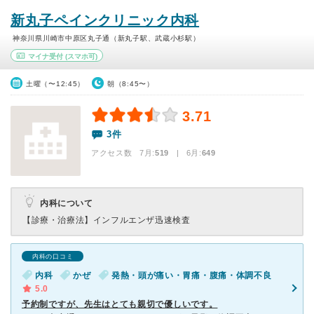
新丸子ペインクリニック内科
神奈川県川崎市中原区丸子通（新丸子駅、武蔵小杉駅）
マイナ受付
(スマホ可)
土曜（〜12:45）
朝（8:45〜）
3.71
3件
アクセス数 7月:
519
| 6月:
649
内科について
【診療・治療法】
インフルエンザ迅速検査
内科の口コミ
内科
かぜ
発熱・頭が痛い・胃痛・腹痛・体調不良
5.0
予約制ですが、先生はとても親切で優しいです。