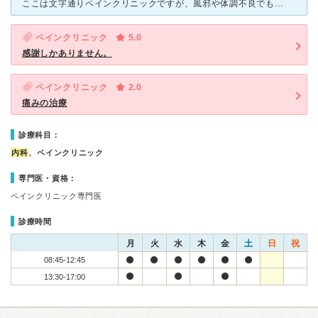
ここは文字通りペインクリニックですが、風邪や体調不良でも親切に診療してくださいます。私が一番最初に診療してもらった時は、高熱が下がらず、インフルエンザの疑いもあったので、インフルエンザの検査もきちんと
ペインクリニック
5.0
感謝しかありません。
ペインクリニック
2.0
痛みの治療
診療科目：
内科
、ペインクリニック
専門医・資格：
ペインクリニック専門医
診療時間
月
火
水
木
金
土
日
祝
08:45-12:45
13:30-17:00