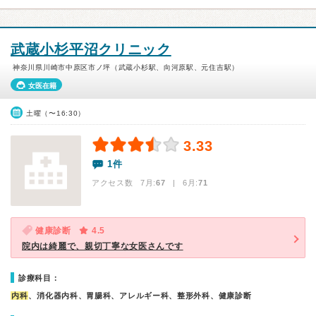
武蔵小杉平沼クリニック
神奈川県川崎市中原区市ノ坪（武蔵小杉駅、向河原駅、元住吉駅）
女医在籍
土曜（〜16:30）
3.33
1件
アクセス数 7月:
67
| 6月:
71
健康診断
4.5
院内は綺麗で、親切丁寧な女医さんです
診療科目：
内科
、消化器内科、胃腸科、アレルギー科、整形外科、健康診断