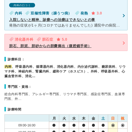
内科の口コミ
内科
双極性障害（躁うつ病）
発熱
3.0
入院しないと精神、診療への治療はできないとの事
発熱の症状が1ヶ月(コロナではありませんでした) 通院中の病院からこちら宛の紹介状をもらい初診で総合診療科へ受診。 先生は比較的話は聴いてくれますが結局入院しないと精神、診療への治療はできないとの
消化器外科
胆石症
5.0
胆石、胆泥、胆砂からの胆嚢摘出（腹腔鏡手術）
診療科目：
内科
、呼吸器内科、循環器内科、消化器内科、内分泌代謝科、糖尿病科、リウ
マチ科、神経内科、腎臓内科、緩和ケア（ホスピス）、外科、呼吸器外科、心
臓血管外科、消化…
専門医・資格：
総合内科専門医、アレルギー専門医、リウマチ専門医、感染症専門医、血液専
門医、外…
診療時間
月
火
水
木
金
土
日
祝
09:00-16:00