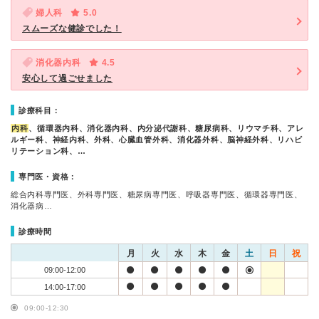
婦人科
5.0
スムーズな健診でした！
消化器内科
4.5
安心して過ごせました
診療科目：
内科
、循環器内科、消化器内科、内分泌代謝科、糖尿病科、リウマチ科、アレ
ルギー科、神経内科、外科、心臓血管外科、消化器外科、脳神経外科、リハビ
リテーション科、…
専門医・資格：
総合内科専門医、外科専門医、糖尿病専門医、呼吸器専門医、循環器専門医、
消化器病…
診療時間
月
火
水
木
金
土
日
祝
09:00-12:00
14:00-17:00
09:00-12:30