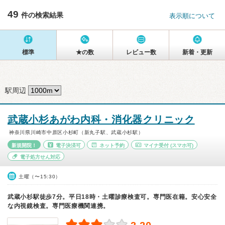
49
件の検索結果
表示順について
標準
★の数
レビュー数
新着・更新
駅周辺
武蔵小杉あがわ内科・消化器クリニック
神奈川県川崎市中原区小杉町（新丸子駅、武蔵小杉駅）
新規開院！
電子決済可
ネット予約
マイナ受付
(スマホ可)
電子処方せん対応
土曜（〜15:30）
武蔵小杉駅徒歩7分。平日18時・土曜診療検査可。専門医在籍。安心安全
な内視鏡検査。専門医療機関連携。