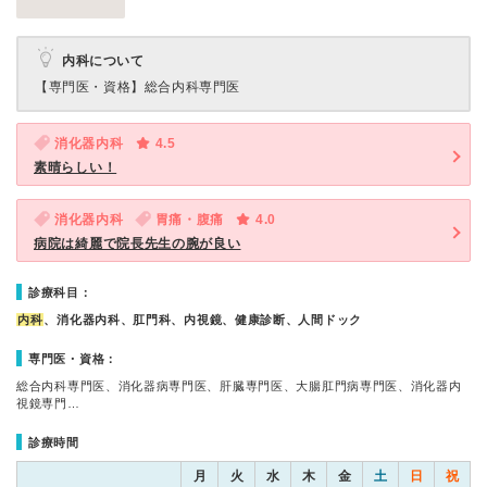
内科について
【専門医・資格】
総合内科専門医
消化器内科
4.5
素晴らしい！
消化器内科
胃痛・腹痛
4.0
病院は綺麗で院長先生の腕が良い
診療科目：
内科
、消化器内科、肛門科、内視鏡、健康診断、人間ドック
専門医・資格：
総合内科専門医、消化器病専門医、肝臓専門医、大腸肛門病専門医、消化器内
視鏡専門…
診療時間
月
火
水
木
金
土
日
祝