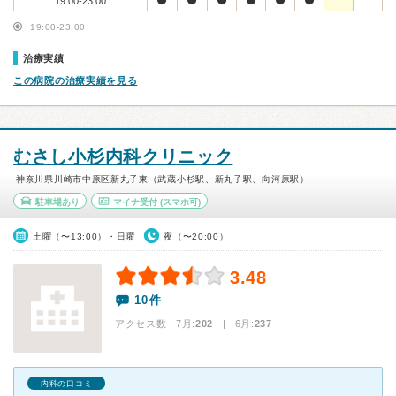
19:00-23:00
19:00-23:00
治療実績
この病院の治療実績を見る
むさし小杉内科クリニック
神奈川県川崎市中原区新丸子東（武蔵小杉駅、新丸子駅、向河原駅）
駐車場あり
マイナ受付
(スマホ可)
土曜（〜13:00）・日曜
夜（〜20:00）
3.48
10件
アクセス数 7月:
202
| 6月:
237
内科の口コミ