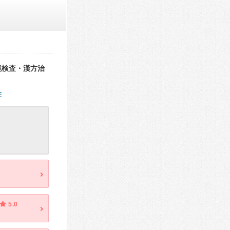
鏡検査・漢方治
件
5.0