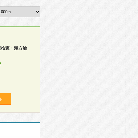
鏡検査・漢方治
件
ト