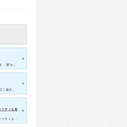
名前通り，東急東横線の祐天寺駅から歩いて２～３分の距離に あります． 駅からの道は比較的わかりやすいです． 小さいビルの１Ｆに医院が入っています． 医院には駐輪場等がなく，来院中の人の物と思わ
甲状腺で世界的に有名な紫芝医師に診て頂きました。 どれだけ知識が広く偉大な先生なのか素人にもすぐにわかりました。 雲の上くらいの偉い先生なのに本当に謙虚で親身に話を聞いて下さいました。 私の過去
タリティも非
三宿病院で医院長をされた紫芝先生は、名医、スタッフの方のホスピタリティも非常に高くプロ意識を感じます。 親戚が、バセドウ病でこちらの紫芝先生に見て頂いているので、バセドウ病で有名な青山の伊藤病院