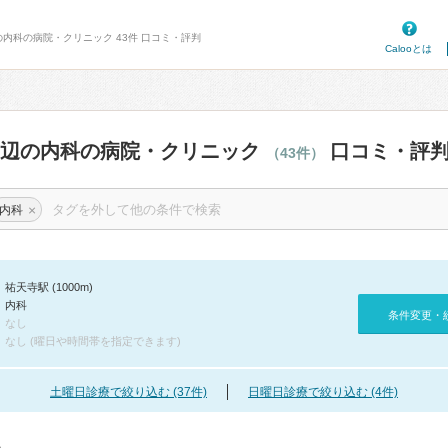
の内科の病院・クリニック 43件 口コミ・評判
Calooとは
周辺の内科の病院・クリニック
口コミ・評
（43件）
×
内科
祐天寺駅 (1000m)
内科
条件変更・
なし
なし (曜日や時間帯を指定できます)
土曜日診療で絞り込む (37件)
日曜日診療で絞り込む (4件)