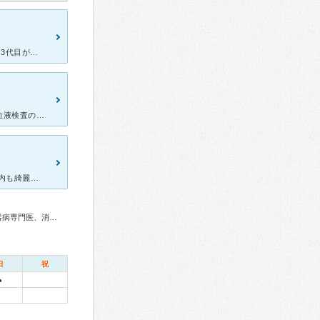
こちらには、40年前からお世話になっています。2代目が理事長先生、3代目が院長先生です。診察室に入って、先生の笑顔を見たら、体調悪いのが半分治った感じです。 優しく病状の説明、そして、処方薬の説明を
きっかけは風邪で肺炎を起こした時に診ていただきました、その時の血液検査の結果で生活習慣病が発覚し今は生活習慣病で通院しています、優しく穏やかな先生です、他院だったら2～3分診療でじゃあお薬出しておきま
家が近くである事もあり、先月高熱が出てかかりました。 クリニック内も綺麗で良い雰囲気でした。 受付の方の対応が少し冷たい感じでしたが、特に問題は無かったです。 先生の診察は大変分かりやすい説明を
総合内科専門医、糖尿病専門医、内分泌代謝科専門医、消化器病専門医、消化器内視鏡専門医
日
祝
●