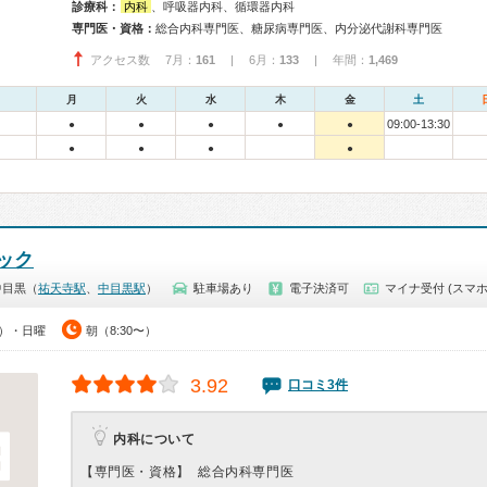
診療科：
内科
、呼吸器内科、循環器内科
専門医・資格：
総合内科専門医、糖尿病専門医、内分泌代謝科専門医
アクセス数 7月：
161
| 6月：
133
| 年間：
1,469
月
火
水
木
金
土
09:00-13:30
●
●
●
●
●
●
●
●
●
ック
中目黒（
祐天寺駅
、
中目黒駅
）
駐車場あり
電子決済可
マイナ受付 (スマホ
0）・日曜
朝（8:30〜）
3.92
口コミ3件
内科について
【専門医・資格】
総合内科専門医