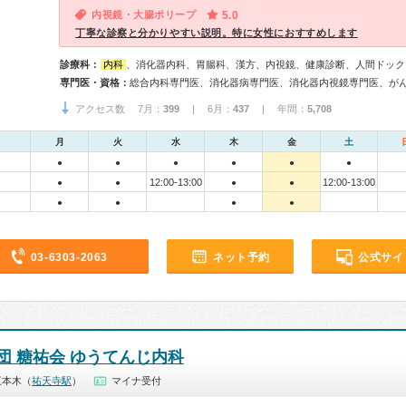
内視鏡・大腸ポリープ
5.0
丁寧な診察と分かりやすい説明。特に女性におすすめします
診療科：
内科
、消化器内科、胃腸科、漢方、内視鏡、健康診断、人間ドック
専門医・資格：
総合内科専門医、消化器病専門医、消化器内視鏡専門医、が
アクセス数 7月：
399
| 6月：
437
| 年間：
5,708
月
火
水
木
金
土
●
●
●
●
●
●
12:00-13:00
12:00-13:00
●
●
●
●
●
●
●
●
03-6303-2063
ネット予約
公式サイ
団 糖祐会 ゆうてんじ内科
五本木（
祐天寺駅
）
マイナ受付