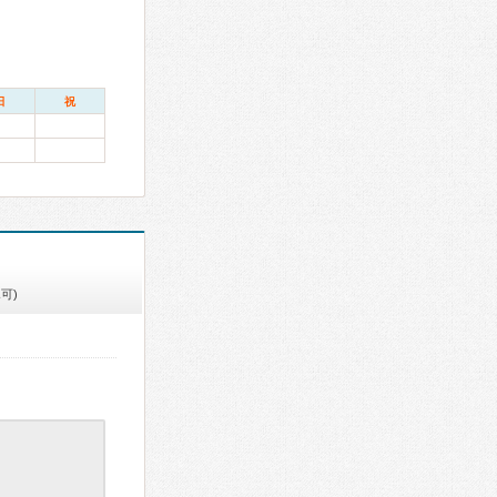
日
祝
可)