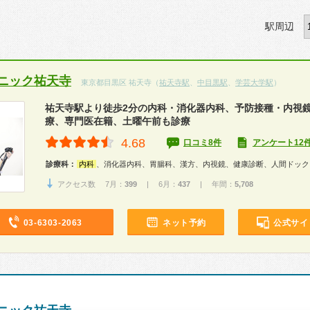
駅周辺
ニック祐天寺
東京都目黒区 祐天寺（
祐天寺駅
、
中目黒駅
、
学芸大学駅
）
祐天寺駅より徒歩2分の内科・消化器内科、予防接種・内視
療、専門医在籍、土曜午前も診療
4.68
口コミ8件
アンケート12
診療科：
内科
、消化器内科、胃腸科、漢方、内視鏡、健康診断、人間ドック
アクセス数 7月：
399
| 6月：
437
| 年間：
5,708
03-6303-2063
ネット予約
公式サイ