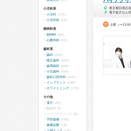
パイナクリ
東京都目黒区
小児科系
電子処方せん
小児科
(17件)
小児外科
(1件)
土曜（〜13:0
精神科系
精神科
(6件)
心療内科
(5件)
歯科系
歯科
(64件)
矯正歯科
(38件)
歯周病科
(42件)
小児歯科
(49件)
歯科口腔外科
(44件)
インプラント
(19件)
ホワイトニング
(17件)
その他
漢方
(3件)
救急科
(0)
ペインクリニック
(0)
予防接種
(53件)
健康診断
(7件)
人間ドック
(1件)