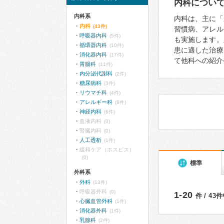
内科につい
内科系
内科は、主に「
内科
(43件)
習慣病、アレル
呼吸器内科
(5件)
も実施します。
循環器内科
(10件)
患に適した治療
消化器内科
(17件)
て他科への紹介
胃腸科
(11件)
内分泌代謝科
(2件)
糖尿病科
(3件)
リウマチ科
(4件)
アレルギー科
(8件)
神経内科
(6件)
血液内科
(0)
腎臓内科
(0)
人工透析
(1件)
緩和ケア（ホスピス）
(0)
標準
外科系
外科
(13件)
呼吸器外科
(0)
1-20
件 / 43
心臓血管外科
(1件)
消化器外科
(1件)
乳腺科
(2件)