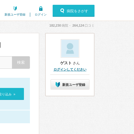
病院をさがす
新規ユーザ登録
ログイン
182,230
病院・
264,124
口コミ
判
ゲスト
さん
ログインしてください
新規ユーザ登録
絞り込み »