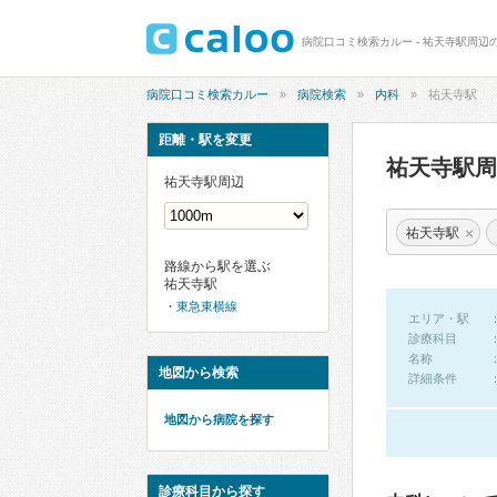
病院口コミ検索カルー - 祐天寺駅周辺
病院口コミ検索カルー
病院検索
内科
祐天寺駅
距離・駅を変更
祐天寺駅
祐天寺駅周辺
×
祐天寺駅
路線から駅を選ぶ
祐天寺駅
東急東横線
エリア・駅
診療科目
名称
地図から検索
詳細条件
地図から病院を探す
診療科目から探す