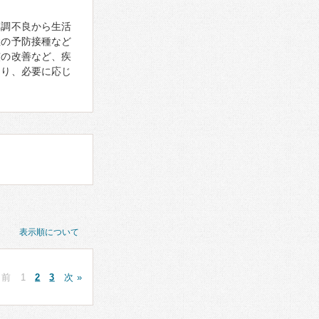
体調不良から生活
症の予防接種など
慣の改善など、疾
あり、必要に応じ
表示順について
 前
1
2
3
次 »