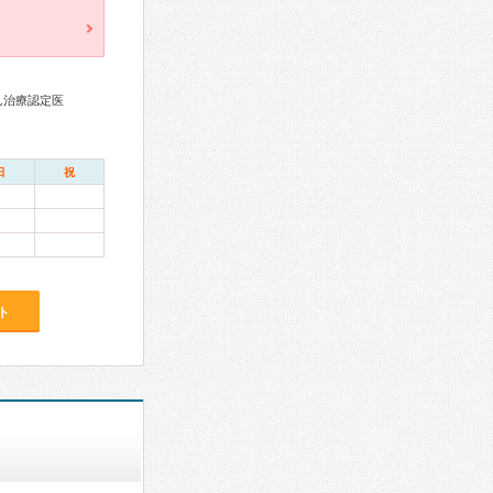
ん治療認定医
日
祝
ト