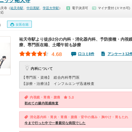
ニック祐天寺
祐天寺（
祐天寺駅
、
中目黒駅
、
学芸大学駅
）
電子決済可
マイナ受付 (スマホ可)
対応
女医在籍
0）
祐天寺駅より徒歩2分の内科・消化器内科、予防接種・内視
療、専門医在籍、土曜午前も診療
4.68
口コミ8件
アンケート12
内科について
【専門医・資格】
総合内科専門医
【診療・治療法】
インフルエンザ迅速検査
内視鏡・胃痛・腹痛
5.0
初めての腸内視鏡検査
消化器内科・胃炎・胃痛・腹痛・背中の痛み・胸やけ・胃もたれ
今まで行った中で一番親切な病院でした