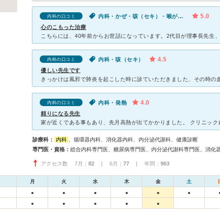
5.0
内科・かぜ・咳（セキ）・喉が痛い
内科の口コミ
心のこもった治療
4.5
内科・咳（セキ）
内科の口コミ
優しい先生です
4.0
内科・発熱
内科の口コミ
頼りになる先生
診療科：
内科
、循環器内科、消化器内科、内分泌代謝科、健康診断
専門医・資格：
アクセス数 7月：
82
| 6月：
77
| 年間：
963
月
火
水
木
金
土
●
●
●
●
●
●
●
●
●
●
●