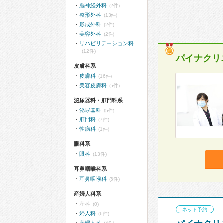
脳神経外科
(2件)
整形外科
(13件)
形成外科
(2件)
美容外科
(2件)
リハビリテーション科
(12件)
パイナクリ
皮膚科系
皮膚科
(16件)
美容皮膚科
(5件)
泌尿器科・肛門科系
泌尿器科
(5件)
肛門科
(7件)
性病科
(1件)
眼科系
眼科
(13件)
耳鼻咽喉科系
耳鼻咽喉科
(6件)
産婦人科系
産科
(0)
ネット予約
婦人科
(6件)
産婦人科
(4件)