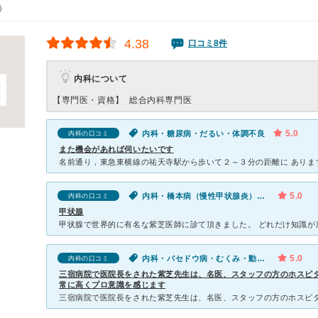
0）
4.38
口コミ8件
内科について
【専門医・資格】
総合内科専門医
5.0
内科・糖尿病・だるい・体調不良
内科の口コミ
また機会があれば伺いたいです
5.0
内科・橋本病（慢性甲状腺炎）・疲れ
内科の口コミ
甲状腺
5.0
内科・バセドウ病・むくみ・動悸・息切れ
内科の口コミ
三宿病院で医院長をされた紫芝先生は、名医、スタッフの方のホスピ
常に高くプロ意識を感じます