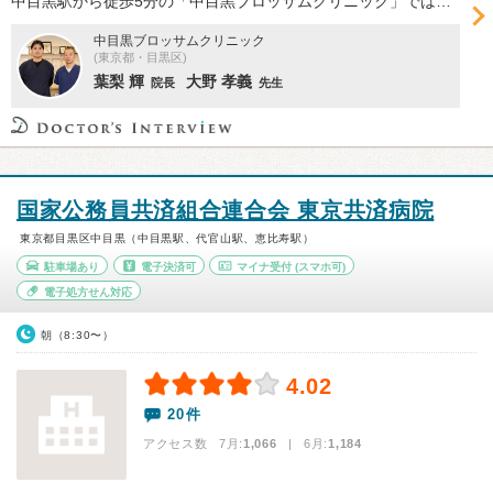
中目黒駅から徒歩5分の「中目黒ブロッサムクリニック」では、葉梨輝院長が泌尿器科をはじめ内科、皮膚科など幅広い診療を行うほか、共同代表の大野孝義先生監修による整形外科・ペインクリニック外科も提供。同院の特徴や医療への想いなどについて伺った。
中目黒ブロッサムクリニック
(東京都・目黒区)
葉梨 輝
大野 孝義
院長
先生
国家公務員共済組合連合会 東京共済病院
東京都目黒区中目黒（中目黒駅、代官山駅、恵比寿駅）
駐車場あり
電子決済可
マイナ受付
(スマホ可)
電子処方せん対応
朝（8:30〜）
4.02
20件
アクセス数 7月:
1,066
| 6月:
1,184