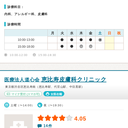
診療科目：
内科、アレルギー科、皮膚科
診療時間
月
火
水
木
金
土
日
祝
10:00-13:00
15:00-18:00
10:00-12:00
15:00-18:30
恵比寿皮膚科クリニック
医療法人道心会
東京都渋谷区恵比寿南（恵比寿駅、代官山駅、中目黒駅）
マイナ受付
(スマホ可)
女医在籍
土曜（〜14:00）
夜（〜19:30）
4.05
14件