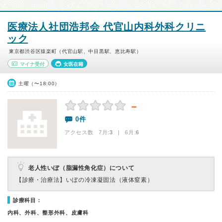
医療法人社団浩邦会 代官山内科外科クリニ
ック
東京都渋谷区猿楽町（代官山駅、中目黒駅、恵比寿駅）
マイナ受付
女医在籍
土曜（〜18:00）
－
0件
アクセス数 7月:
3
| 6月:
6
老人性いぼ（脂漏性角化症）について
【診療・治療法】
いぼの冷凍凝固法（液体窒素）
診療科目：
内科、外科、整形外科、皮膚科