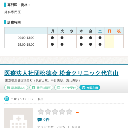
専門医・資格：
外科専門医
診療時間
月
火
水
木
金
土
日
祝
09:00-13:00
15:00-18:00
医療法人社団松徳会 松倉クリニック代官山
東京都渋谷区猿楽町（代官山駅、中目黒駅、恵比寿駅）
駐車場あり
電子決済可
マイナ受付
女医在籍
土曜（〜19:00）・祝日
－
0件
アクセス数 7月:
5
| 6月:
6