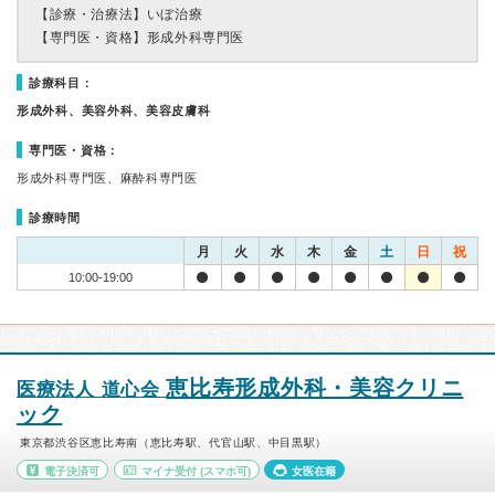
【診療・治療法】
いぼ治療
【専門医・資格】
形成外科専門医
診療科目：
形成外科、美容外科、美容皮膚科
専門医・資格：
形成外科専門医、麻酔科専門医
診療時間
月
火
水
木
金
土
日
祝
10:00-19:00
恵比寿形成外科・美容クリニ
医療法人 道心会
ック
東京都渋谷区恵比寿南（恵比寿駅、代官山駅、中目黒駅）
電子決済可
マイナ受付
(スマホ可)
女医在籍