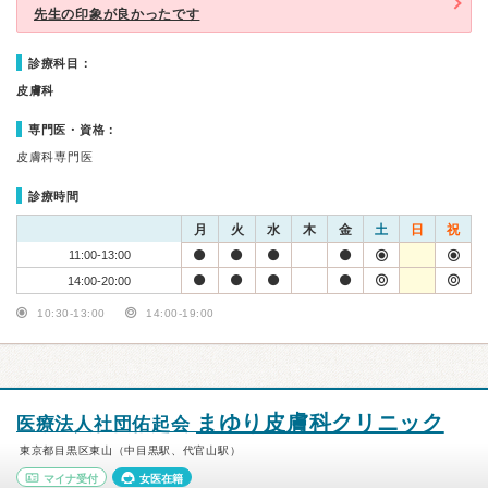
先生の印象が良かったです
診療科目：
皮膚科
専門医・資格：
皮膚科専門医
診療時間
月
火
水
木
金
土
日
祝
11:00-13:00
14:00-20:00
10:30-13:00
14:00-19:00
まゆり皮膚科クリニック
医療法人社団佑起会
東京都目黒区東山（中目黒駅、代官山駅）
マイナ受付
女医在籍