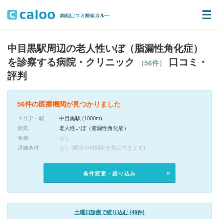
中目黒駅周辺の老人性いぼ（脂漏性角化症）
を診察する病院・クリニック
口コミ・
（56件）
評判
56件の医療機関が見つかりました
エリア・駅
中目黒駅 (1000m)
病気
老人性いぼ（脂漏性角化症）
名称
なし
詳細条件
なし (曜日や時間帯を指定できます)
条件変更・絞り込み
土曜日診療で絞り込む (49件)