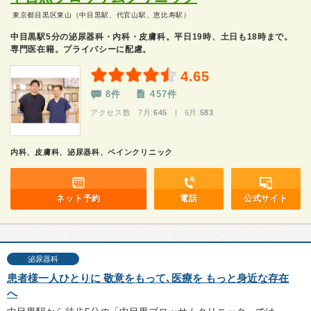
東京都目黒区東山（中目黒駅、代官山駅、恵比寿駅）
中目黒駅5分の泌尿器科・内科・皮膚科。平日19時、土日も18時まで。
専門医在籍。プライバシーに配慮。
4.65
8件
457件
アクセス数 7月:
645
| 6月:
583
内科、皮膚科、泌尿器科、ペインクリニック
ネット予約
電話
公式サイト
泌尿器科
患者様一人ひとりに 敬意をもって､医療を もっと身近な存在
へ