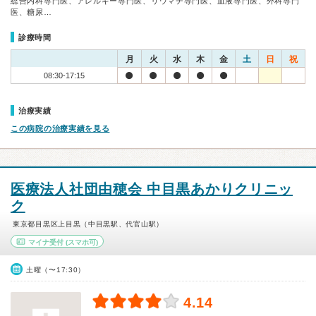
総合内科専門医、アレルギー専門医、リウマチ専門医、血液専門医、外科専門
医、糖尿…
診療時間
月
火
水
木
金
土
日
祝
08:30-17:15
治療実績
この病院の治療実績を見る
医療法人社団由穂会 中目黒あかりクリニッ
ク
東京都目黒区上目黒（中目黒駅、代官山駅）
マイナ受付
(スマホ可)
土曜（〜17:30）
4.14