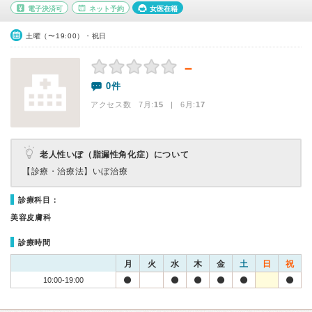
電子決済可
ネット予約
女医在籍
土曜（〜19:00）・祝日
－
0件
アクセス数 7月:
15
| 6月:
17
老人性いぼ（脂漏性角化症）について
【診療・治療法】
いぼ治療
診療科目：
美容皮膚科
診療時間
月
火
水
木
金
土
日
祝
10:00-19:00