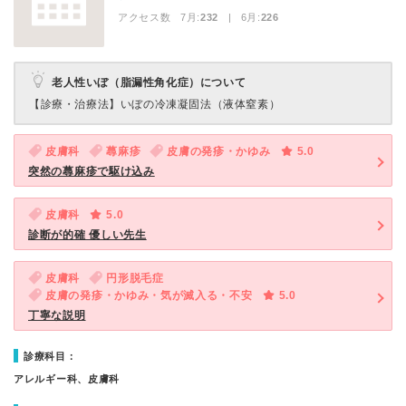
アクセス数 7月:
232
| 6月:
226
老人性いぼ（脂漏性角化症）について
【診療・治療法】
いぼの冷凍凝固法（液体窒素）
皮膚科
蕁麻疹
皮膚の発疹・かゆみ
5.0
突然の蕁麻疹で駆け込み
皮膚科
5.0
診断が的確 優しい先生
皮膚科
円形脱毛症
皮膚の発疹・かゆみ・気が滅入る・不安
5.0
丁寧な説明
診療科目：
アレルギー科、皮膚科