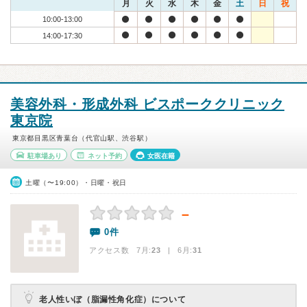
月
火
水
木
金
土
日
祝
10:00-13:00
14:00-17:30
美容外科・形成外科 ビスポーククリニック
東京院
東京都目黒区青葉台（代官山駅、渋谷駅）
駐車場あり
ネット予約
女医在籍
土曜（〜19:00）・日曜・祝日
－
0件
アクセス数 7月:
23
| 6月:
31
老人性いぼ（脂漏性角化症）について