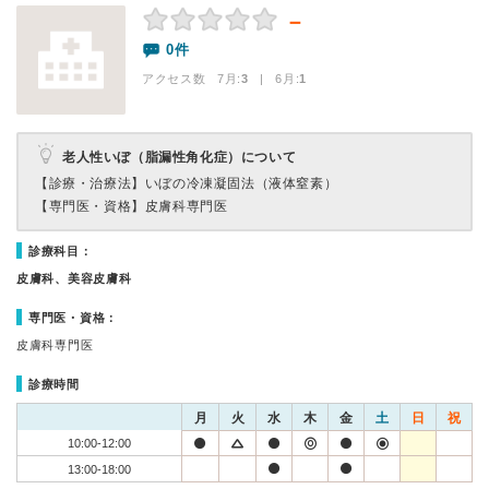
－
0件
アクセス数 7月:
3
| 6月:
1
老人性いぼ（脂漏性角化症）について
【診療・治療法】
いぼの冷凍凝固法（液体窒素）
【専門医・資格】
皮膚科専門医
診療科目：
皮膚科、美容皮膚科
専門医・資格：
皮膚科専門医
診療時間
月
火
水
木
金
土
日
祝
10:00-12:00
13:00-18:00