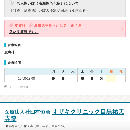
老人性いぼ（脂漏性角化症）について
【診療・治療法】
いぼの冷凍凝固法（液体窒素）
皮膚科
皮膚の発疹・かゆみ
4.0
良い皮膚科です。
診療科目：
皮膚科
診療時間
月
火
水
木
金
土
日
祝
12:30-19:00
10:00-15:00
オザキクリニック目黒祐天
医療法人社団有恒会
寺院
東京都目黒区祐天寺（祐天寺駅、中目黒駅）