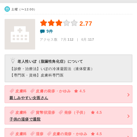
土曜（〜12:00）
2.77
9件
アクセス数 7月:
112
| 6月:
117
老人性いぼ（脂漏性角化症）について
【診療・治療法】
いぼの冷凍凝固法（液体窒素）
【専門医・資格】
皮膚科専門医
皮膚科
皮膚の発疹・かゆみ
4.5
親しみやすい女医さん
皮膚科
貨幣状湿疹
発疹（子供）
4.5
子供の湿疹で通院
皮膚科
湿疹
皮膚の発疹・かゆみ
4.5