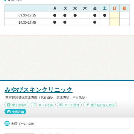
月
火
水
木
金
土
日
祝
09:30-12:15
14:30-17:45
みやびスキンクリニック
東京都渋谷区恵比寿南（代官山駅、恵比寿駅、中目黒駅）
電子決済可
ネット予約
マイナ受付
電子処方せん対応
女医在籍
土曜（〜17:30）