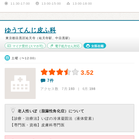
11:30-17:00
13:00-15:00
13:00-18:00
ゆうてんじ皮ふ科
東京都目黒区祐天寺（祐天寺駅、中目黒駅）
マイナ受付
(スマホ可)
電子処方せん対応
女医在籍
土曜（〜12:00）
3.52
7件
アクセス数 7月:
193
| 6月:
198
老人性いぼ（脂漏性角化症）について
【診療・治療法】
いぼの冷凍凝固法（液体窒素）
【専門医・資格】
皮膚科専門医