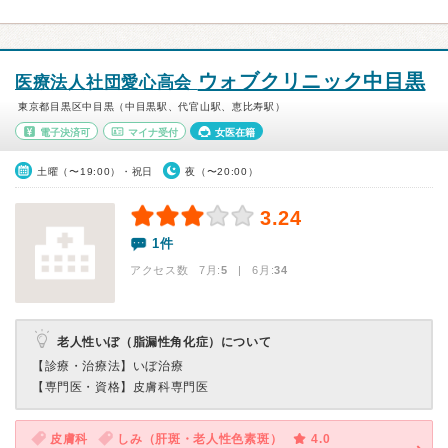
ウォブクリニック中目黒
医療法人社団愛心高会
東京都目黒区中目黒（中目黒駅、代官山駅、恵比寿駅）
電子決済可
マイナ受付
女医在籍
土曜（〜19:00）・祝日
夜（〜20:00）
3.24
1件
アクセス数 7月:
5
| 6月:
34
老人性いぼ（脂漏性角化症）について
【診療・治療法】
いぼ治療
【専門医・資格】
皮膚科専門医
皮膚科
しみ（肝斑・老人性色素斑）
4.0