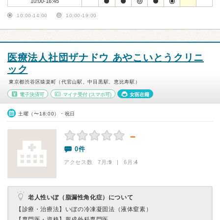
10:00-16:45
10:00-14:00
10:00-19:00
医療法人社団ザナドウ あやこいとうクリニ
ック
東京都渋谷区猿楽町（代官山駅、中目黒駅、恵比寿駅）
電子決済可
マイナ受付
(スマホ可)
女医在籍
土曜（〜18:00）・祝日
－
0件
アクセス数 7月:
9
| 6月:
4
老人性いぼ（脂漏性角化症）について
【診療・治療法】
いぼの冷凍凝固法（液体窒素）
【専門医・資格】
形成外科専門医