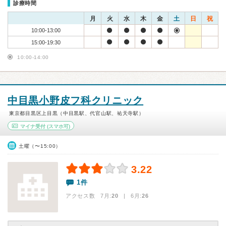
診療時間
月
火
水
木
金
土
日
祝
10:00-13:00
15:00-19:30
10:00-14:00
中目黒小野皮フ科クリニック
東京都目黒区上目黒（中目黒駅、代官山駅、祐天寺駅）
マイナ受付
(スマホ可)
土曜（〜15:00）
3.22
1件
アクセス数 7月:
20
| 6月:
26