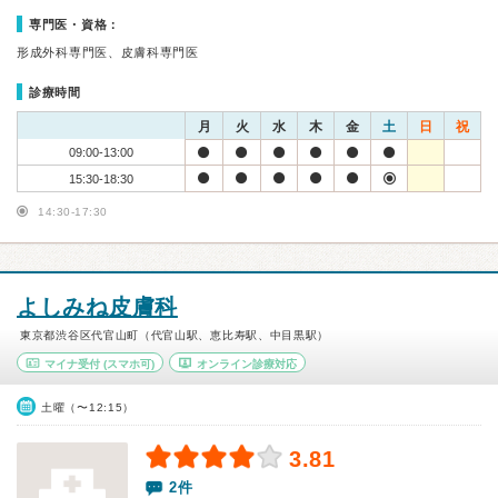
専門医・資格：
形成外科専門医、皮膚科専門医
診療時間
月
火
水
木
金
土
日
祝
09:00-13:00
15:30-18:30
14:30-17:30
よしみね皮膚科
東京都渋谷区代官山町（代官山駅、恵比寿駅、中目黒駅）
マイナ受付
(スマホ可)
オンライン診療対応
土曜（〜12:15）
3.81
2件