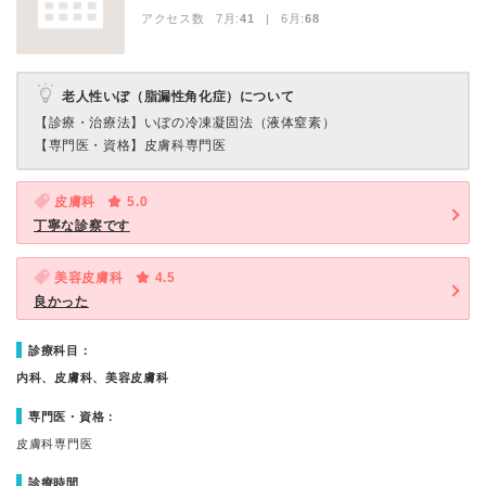
アクセス数 7月:
41
| 6月:
68
老人性いぼ（脂漏性角化症）について
【診療・治療法】
いぼの冷凍凝固法（液体窒素）
【専門医・資格】
皮膚科専門医
皮膚科
5.0
丁寧な診察です
美容皮膚科
4.5
良かった
診療科目：
内科、皮膚科、美容皮膚科
専門医・資格：
皮膚科専門医
診療時間