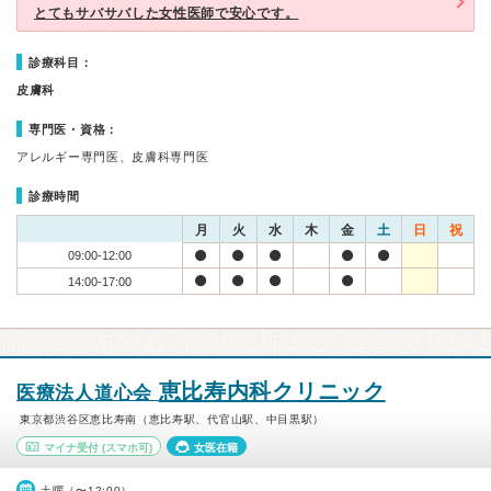
とてもサバサバした女性医師で安心です。
診療科目：
皮膚科
専門医・資格：
アレルギー専門医、皮膚科専門医
診療時間
月
火
水
木
金
土
日
祝
09:00-12:00
14:00-17:00
恵比寿内科クリニック
医療法人道心会
東京都渋谷区恵比寿南（恵比寿駅、代官山駅、中目黒駅）
マイナ受付
(スマホ可)
女医在籍
土曜（〜12:00）