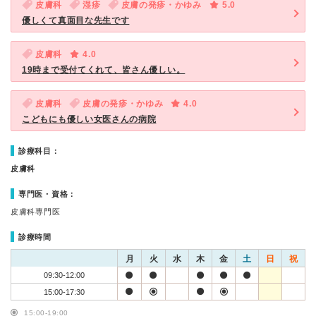
皮膚科
湿疹
皮膚の発疹・かゆみ
5.0
優しくて真面目な先生です
皮膚科
4.0
19時まで受付てくれて、皆さん優しい。
皮膚科
皮膚の発疹・かゆみ
4.0
こどもにも優しい女医さんの病院
診療科目：
皮膚科
専門医・資格：
皮膚科専門医
診療時間
月
火
水
木
金
土
日
祝
09:30-12:00
15:00-17:30
15:00-19:00