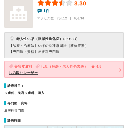
3.30
1件
アクセス数 7月:
12
| 6月:
36
老人性いぼ（脂漏性角化症）について
【診療・治療法】
いぼの冷凍凝固法（液体窒素）
【専門医・資格】
皮膚科専門医
美容皮膚科
しみ（肝斑・老人性色素斑）
4.5
しみ取りレーザー
診療科目：
皮膚科、美容皮膚科、漢方
専門医・資格：
皮膚科専門医
診療時間