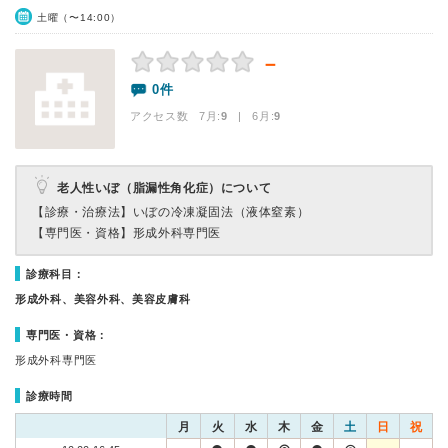
土曜（〜14:00）
－
0件
アクセス数 7月:
9
| 6月:
9
老人性いぼ（脂漏性角化症）について
【診療・治療法】
いぼの冷凍凝固法（液体窒素）
【専門医・資格】
形成外科専門医
診療科目：
形成外科、美容外科、美容皮膚科
専門医・資格：
形成外科専門医
診療時間
月
火
水
木
金
土
日
祝