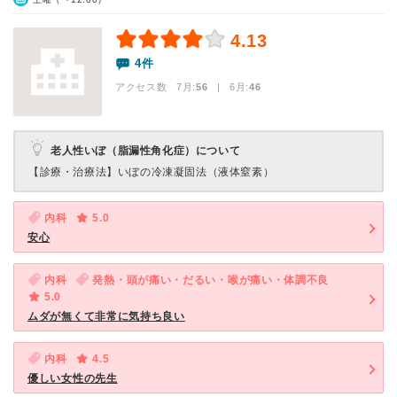
4.13
4件
アクセス数 7月:
56
| 6月:
46
老人性いぼ（脂漏性角化症）について
【診療・治療法】
いぼの冷凍凝固法（液体窒素）
内科
5.0
安心
内科
発熱・頭が痛い・だるい・喉が痛い・体調不良
5.0
ムダが無くて非常に気持ち良い
内科
4.5
優しい女性の先生