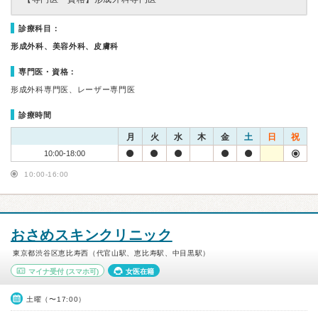
診療科目：
形成外科、美容外科、皮膚科
専門医・資格：
形成外科専門医、レーザー専門医
診療時間
月
火
水
木
金
土
日
祝
10:00-18:00
10:00-16:00
おさめスキンクリニック
東京都渋谷区恵比寿西（代官山駅、恵比寿駅、中目黒駅）
マイナ受付
(スマホ可)
女医在籍
土曜（〜17:00）