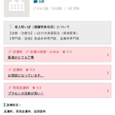
6件
アクセス数 7月:
218
| 6月:
176
老人性いぼ（脂漏性角化症）について
【診療・治療法】
いぼの冷凍凝固法（液体窒素）
【専門医・資格】
形成外科専門医、皮膚科専門医
皮膚科
皮膚の発疹・かゆみ
5.0
医者がとても丁寧
皮膚科
5.0
お世話になっています。
美容皮膚科
5.0
プラセンタ注射が安い！
診療科目：
皮膚科、美容皮膚科、泌尿器科