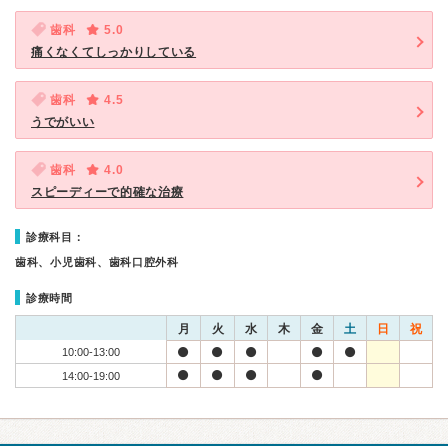
歯科
5.0
痛くなくてしっかりしている
歯科
4.5
うでがいい
歯科
4.0
スピーディーで的確な治療
診療科目：
歯科、小児歯科、歯科口腔外科
診療時間
月
火
水
木
金
土
日
祝
10:00-13:00
14:00-19:00