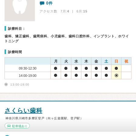
0件
アクセス数 7月:
4
| 6月:
15
診療科目：
歯科、矯正歯科、歯周病科、小児歯科、歯科口腔外科、インプラント、ホワイ
トニング
診療時間
月
火
水
木
金
土
日
祝
09:30-12:30
14:00-19:00
13:00-18:00
さくらい歯科
神奈川県川崎市多摩区登戸（向ヶ丘遊園駅、登戸駅）
駐車場あり