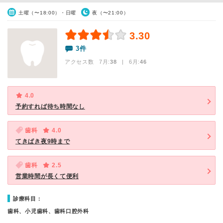
土曜（〜18:00）・日曜
夜（〜21:00）
3.30
3件
アクセス数 7月:
38
| 6月:
46
4.0
予約すれば待ち時間なし
歯科
4.0
てきぱき夜9時まで
歯科
2.5
営業時間が長くて便利
診療科目：
歯科、小児歯科、歯科口腔外科