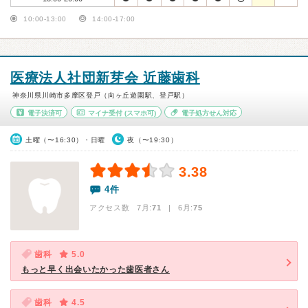
10:00-13:00
14:00-17:00
医療法人社団新芽会 近藤歯科
神奈川県川崎市多摩区登戸（向ヶ丘遊園駅、登戸駅）
電子決済可
マイナ受付
(スマホ可)
電子処方せん対応
土曜（〜16:30）・日曜
夜（〜19:30）
3.38
4件
アクセス数 7月:
71
| 6月:
75
歯科
5.0
もっと早く出会いたかった歯医者さん
歯科
4.5