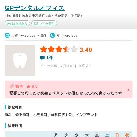
GPデンタルオフィス
神奈川県川崎市多摩区登戸（向ヶ丘遊園駅、登戸駅）
駐車場あり
マイナ受付
土曜（〜19:00）・日曜
夜（〜20:00）
3.40
1件
アクセス数 7月:
25
| 6月:
21
歯科
5.0
緊張して行ったが先生とスタッフが優しかったので良かったです
診療科目：
歯科、矯正歯科、小児歯科、歯科口腔外科、インプラント
診療時間
月
火
水
木
金
土
日
祝