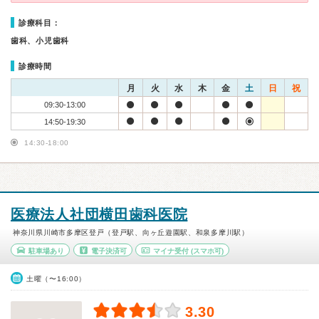
診療科目：
歯科、小児歯科
診療時間
月
火
水
木
金
土
日
祝
09:30-13:00
14:50-19:30
14:30-18:00
医療法人社団横田歯科医院
神奈川県川崎市多摩区登戸（登戸駅、向ヶ丘遊園駅、和泉多摩川駅）
駐車場あり
電子決済可
マイナ受付
(スマホ可)
土曜（〜16:00）
3.30