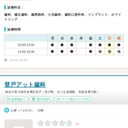
診療科目：
歯科、矯正歯科、歯周病科、小児歯科、歯科口腔外科、インプラント、ホワイ
トニング
診療時間
月
火
水
木
金
土
日
祝
10:00-13:00
14:00-19:30
14:00-18:30
登戸アット歯科
神奈川県川崎市多摩区登戸（登戸駅、向ヶ丘遊園駅、和泉多摩川駅）
駐車場あり
電子決済可
マイナ受付
(スマホ可)
土曜（〜19:00）・日曜
－