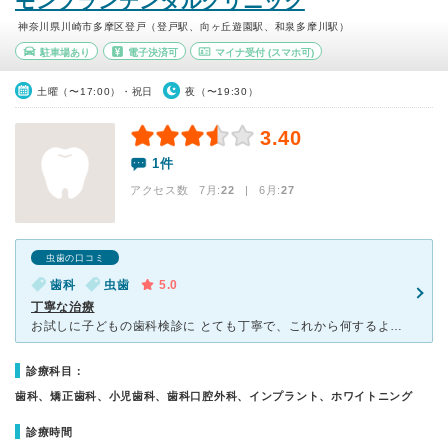
モンブランデンタルクリニック
神奈川県川崎市多摩区登戸（登戸駅、向ヶ丘遊園駅、和泉多摩川駅）
駐車場あり
電子決済可
マイナ受付
(スマホ可)
土曜（〜17:00）・祝日
夜（〜19:30）
3.40
1件
アクセス数 7月:
22
| 6月:
27
虫歯の口コミ
歯科
虫歯
5.0
丁寧な治療
お試しに子どもの歯科検診に とても丁寧で、これから何するよ今何してるよと逐一説明が 検診後も磨き方のコツ、汚れ具合等とてもわかりやすく説明してくれます。 子供がいくら泣き叫ぼうと、「いいよいいよ
診療科目：
歯科、矯正歯科、小児歯科、歯科口腔外科、インプラント、ホワイトニング
診療時間