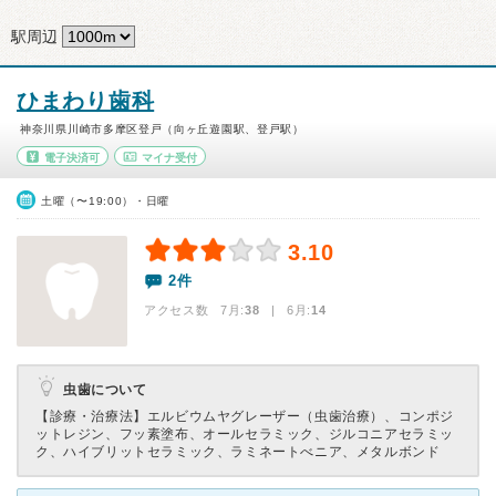
駅周辺
ひまわり歯科
神奈川県川崎市多摩区登戸（向ヶ丘遊園駅、登戸駅）
電子決済可
マイナ受付
土曜（〜19:00）・日曜
3.10
2件
アクセス数 7月:
38
| 6月:
14
虫歯について
【診療・治療法】
エルビウムヤグレーザー（虫歯治療）、コンポジ
ットレジン、フッ素塗布、オールセラミック、ジルコニアセラミッ
ク、ハイブリットセラミック、ラミネートべニア、メタルボンド