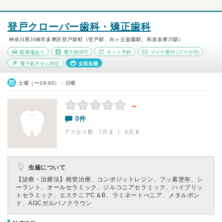
登戸クローバー歯科・矯正歯科
神奈川県川崎市多摩区登戸新町（登戸駅、向ヶ丘遊園駅、和泉多摩川駅）
駐車場あり
電子決済可
ネット予約
マイナ受付
(スマホ可)
電子処方せん対応
女医在籍
土曜（〜19:00）・日曜
－
0件
アクセス数 7月:
2
| 6月:
5
虫歯について
【診療・治療法】
根管治療、コンポジットレジン、フッ素塗布、シ
ーラント、オールセラミック、ジルコニアセラミック、ハイブリッ
トセラミック、エステニアC＆B、ラミネートべニア、メタルボン
ド、AGCガルバノクラウン