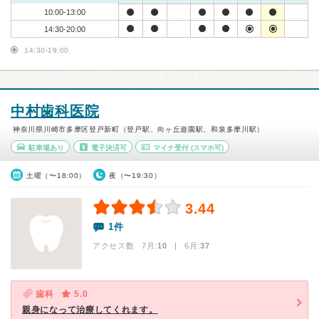
10:00-13:00
14:30-20:00
14:30-19:00
中村歯科医院
神奈川県川崎市多摩区登戸新町（登戸駅、向ヶ丘遊園駅、和泉多摩川駅）
駐車場あり
電子決済可
マイナ受付
(スマホ可)
土曜（〜18:00）
夜（〜19:30）
3.44
1件
アクセス数 7月:
10
| 6月:
37
歯科
5.0
親身になって治療してくれます。