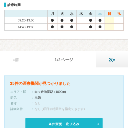
診療時間
月
火
水
木
金
土
日
祝
09:20-13:00
14:40-19:00
«前
1/2ページ
次»
35件の医療機関が見つかりました
エリア・駅
向ヶ丘遊園駅 (1000m)
病気
虫歯
名称
なし
詳細条件
なし (曜日や時間帯を指定できます)
条件変更・絞り込み