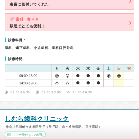
虫歯に気付いてくれた
歯科
4.0
駅近でとても便利！
診療科目：
歯科、矯正歯科、小児歯科、歯科口腔外科
診療時間
月
火
水
木
金
土
日
祝
09:00-13:00
14:30-19:00
09:00-16:30
09:30-13:00
14:30-19:30
しむら歯科クリニック
神奈川県川崎市多摩区登戸（登戸駅、向ヶ丘遊園駅、宿河原駅）
マイナ受付
(スマホ可)