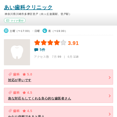
あい歯科クリニック
神奈川県川崎市多摩区登戸（向ヶ丘遊園駅、登戸駅）
マイナ受付
土曜（〜17:00）・日曜
夜（〜19:30）
3.91
5件
アクセス数 7月:
99
| 6月:
118
歯科
5.0
対応が早いです
歯科
4.5
急な対応もしてくれる良心的な歯医者さん
歯科
4.5
かなり信頼できると思う。