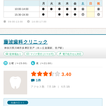
月
火
水
木
金
土
日
祝
10:00-14:00
15:30-19:30
09:00-13:00
14:00-17:00
藤波歯科クリニック
神奈川県川崎市多摩区登戸（向ヶ丘遊園駅、登戸駅）
駐車場あり
マイナ受付
(スマホ可)
電子処方せん対応
土曜（〜15:00）
夜（〜21:00）
3.40
1件
アクセス数 7月:
19
| 6月:
15
虫歯の口コミ