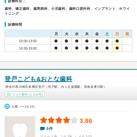
診療科目：
歯科、矯正歯科、歯周病科、小児歯科、歯科口腔外科、インプラント、ホワイ
トニング
診療時間
月
火
水
木
金
土
日
祝
10:00-13:00
14:30-19:00
登戸こども&おとな歯科
神奈川県川崎市多摩区登戸（登戸駅、向ヶ丘遊園駅、和泉多摩川駅）
マイナ受付
(スマホ可)
土曜（〜16:20）
3.86
6件
アクセス数 7月:
78
| 6月:
117