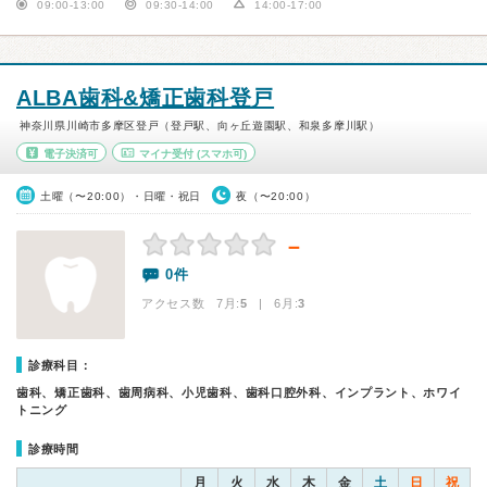
09:00-13:00
09:30-14:00
14:00-17:00
ALBA歯科&矯正歯科登戸
神奈川県川崎市多摩区登戸（登戸駅、向ヶ丘遊園駅、和泉多摩川駅）
電子決済可
マイナ受付
(スマホ可)
土曜（〜20:00）・日曜・祝日
夜（〜20:00）
－
0件
アクセス数 7月:
5
| 6月:
3
診療科目：
歯科、矯正歯科、歯周病科、小児歯科、歯科口腔外科、インプラント、ホワイ
トニング
診療時間
月
火
水
木
金
土
日
祝