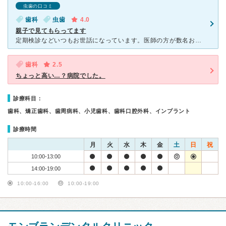
虫歯の口コミ
歯科
虫歯
4.0
親子で見てもらってます
定期検診などいつもお世話になっています。医師の方が数名おられるので、曜日などによって先生が変わってしまいますので、同じ方がよいのであれば曜日などで合わせる必要があると思います。噛み合わせなど歯ぎしりの
歯科
2.5
ちょっと高い…？病院でした。
診療科目：
歯科、矯正歯科、歯周病科、小児歯科、歯科口腔外科、インプラント
診療時間
月
火
水
木
金
土
日
祝
10:00-13:00
14:00-19:00
10:00-16:00
10:00-19:00