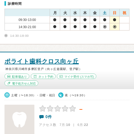
診療時間
月
火
水
木
金
土
日
祝
09:30-13:00
14:30-21:00
14:30-18:00
ポライト歯科クロス向ヶ丘
神奈川県川崎市多摩区登戸（向ヶ丘遊園駅、登戸駅）
駐車場あり
ネット予約
マイナ受付
(スマホ可)
電子処方せん対応
土曜（〜18:30）・日曜・祝日
夜（〜19:30）
－
0件
アクセス数 7月:
10
| 6月:
22