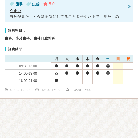
歯科
虫歯
5.0
うまい
自分が見た目と金額を気にしてることを伝えた上で、見た目の綺麗さと保険適用外か適用かを選べ、適用内でも見た目重視か保ち重視か説明して選ばせてくれました。とにかくICをしっかりやってくれる印象です。 難
診療科目：
歯科、小児歯科、歯科口腔外科
診療時間
月
火
水
木
金
土
日
祝
09:30-13:00
14:00-19:00
18:00-21:00
09:30-12:30
13:00-15:00
14:30-17:00