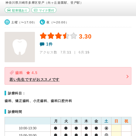
神奈川県川崎市多摩区登戸（向ヶ丘遊園駅、登戸駅）
駐車場あり
マイナ受付
土曜（〜17:00）
夜（〜20:00）
3.30
1件
アクセス数 7月:
11
| 6月:
15
歯科
4.5
若い先生ですがおススメです
診療科目：
歯科、矯正歯科、小児歯科、歯科口腔外科
診療時間
月
火
水
木
金
土
日
祝
10:00-13:30
15:00-20:00