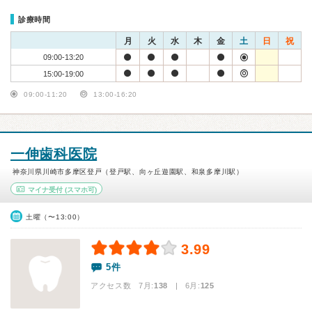
診療時間
月
火
水
木
金
土
日
祝
09:00-13:20
15:00-19:00
09:00-11:20
13:00-16:20
一伸歯科医院
神奈川県川崎市多摩区登戸（登戸駅、向ヶ丘遊園駅、和泉多摩川駅）
マイナ受付
(スマホ可)
土曜（〜13:00）
3.99
5件
アクセス数 7月:
138
| 6月:
125