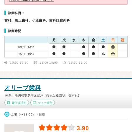
診療科目：
歯科、矯正歯科、小児歯科、歯科口腔外科
診療時間
月
火
水
木
金
土
日
祝
09:30-13:00
15:00-19:30
10:00-12:30
13:00-15:00
15:00-17:00
オリーブ歯科
神奈川県川崎市多摩区登戸（向ヶ丘遊園駅、登戸駅）
電子決済可
マイナ受付
土曜（〜18:00）・日曜
3.90