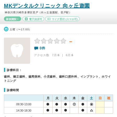
MKデンタルクリニック 向ヶ丘遊園
神奈川県川崎市多摩区登戸（向ヶ丘遊園駅、登戸駅）
新規開院！
電子決済可
マイナ受付
(スマホ可)
土曜（〜17:00）
－
0件
アクセス数 7月:
6
| 6月:
6
診療科目：
歯科、矯正歯科、歯周病科、小児歯科、歯科口腔外科、インプラント、ホワイ
トニング
診療時間
月
火
水
木
金
土
日
祝
09:30-13:00
14:30-18:30