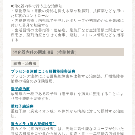
■消化器内科で行う主な治療法
・薬物療法：胃酸の分泌を抑える薬や整腸剤、抗菌薬などを用い
た症状のコントロール
・内視鏡治療：内視鏡で発見したポリープや初期のがんを先端に
付いた器具で切除する
・生活習慣の改善指導：便秘症、脂肪肝など生活習慣に関連する
疾患は、薬剤治療と併せて食事、運動、ストレス管理などを指導
する
消化器内科の関連項目（病院検索）
診療・治療法
プラセンタ注射による肝機能障害治療
プラセンタ注射による肝機能障害を改善する治療法。肝機能障害
治療の場合のみ保険適用。
陽子線治療
放射線の一種である粒子線（陽子線）を病巣に照射することによ
り悪性腫瘍を治療する。
重粒子線治療
重粒子線（炭素イオン線）を体外から病巣に対して照射する治療
法。
胃カメラ（胃内視鏡検査）
胃カメラ（胃内視鏡検査）は、先端に高性能なスコープが付いた
管状の機器を口や鼻から挿入し、食道・胃・十二指腸の内部を観