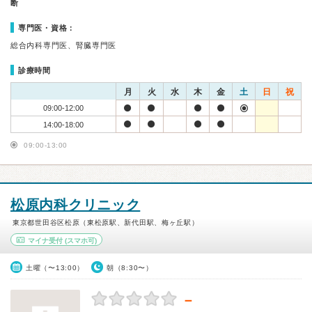
断
専門医・資格：
総合内科専門医、腎臓専門医
診療時間
月
火
水
木
金
土
日
祝
09:00-12:00
14:00-18:00
09:00-13:00
松原内科クリニック
東京都世田谷区松原（東松原駅、新代田駅、梅ヶ丘駅）
マイナ受付
(スマホ可)
土曜（〜13:00）
朝（8:30〜）
－