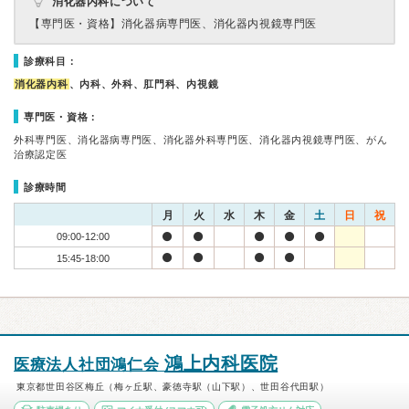
消化器内科について
【専門医・資格】
消化器病専門医、消化器内視鏡専門医
診療科目：
消化器内科
、内科、外科、肛門科、内視鏡
専門医・資格：
外科専門医、消化器病専門医、消化器外科専門医、消化器内視鏡専門医、がん
治療認定医
診療時間
月
火
水
木
金
土
日
祝
09:00-12:00
15:45-18:00
鴻上内科医院
医療法人社団鴻仁会
東京都世田谷区梅丘（梅ヶ丘駅、豪徳寺駅（山下駅）、世田谷代田駅）