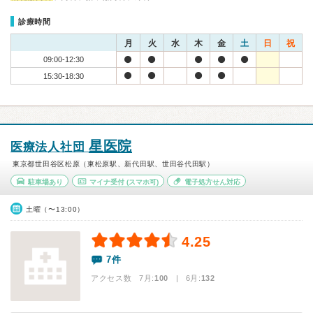
診療時間
月
火
水
木
金
土
日
祝
09:00-12:30
15:30-18:30
星医院
医療法人社団
東京都世田谷区松原（東松原駅、新代田駅、世田谷代田駅）
駐車場あり
マイナ受付
(スマホ可)
電子処方せん対応
土曜（〜13:00）
4.25
7件
アクセス数 7月:
100
| 6月:
132