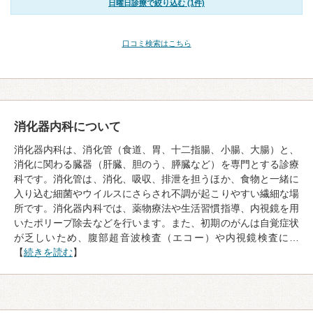
日曜日診療で絞り込む (1件)
口コミ検索はこちら
消化器内科について
消化器内科は、消化管（食道、胃、十二指腸、小腸、大腸）と、
消化に関わる臓器（肝臓、胆のう、膵臓など）を専門とする診療
科です。消化管は、消化、吸収、排泄を担うほか、食物と一緒に
入り込む細菌やウイルスにさらされ不調が起こりやすい繊細な場
所です。消化器内科では、薬物療法や生活習慣指導、内視鏡を用
いたポリープ除去などを行います。また、初期のがんは自覚症状
が乏しいため、腹部超音波検査（エコー）や内視鏡検査に…
【
続きを読む
】