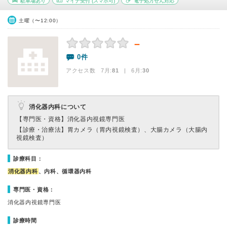
駐車場あり
マイナ受付
(スマホ可)
電子処方せん対応
土曜（〜12:00）
－
0件
アクセス数 7月:
81
| 6月:
30
消化器内科について
【専門医・資格】
消化器内視鏡専門医
【診療・治療法】
胃カメラ（胃内視鏡検査）、大腸カメラ（大腸内
視鏡検査）
診療科目：
消化器内科
、内科、循環器内科
専門医・資格：
消化器内視鏡専門医
診療時間