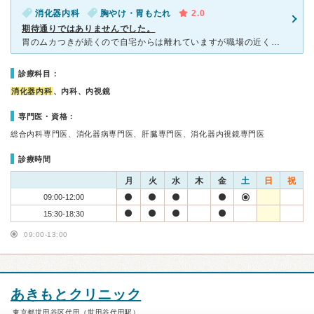
消化器内科
胸やけ・胃もたれ
2.0
期待通りではありませんでした。
胃のムカつきが続くので自宅からは離れていますが職場の近くだったので受診しました。 診察では話をよく聞いてくれましたが、内視鏡クリニックだったので、何となく内視鏡をしましょう。という流れでした。検査を
診療科目：
消化器内科
、内科、内視鏡
専門医・資格：
総合内科専門医、消化器病専門医、肝臓専門医、消化器内視鏡専門医
診療時間
月
火
水
木
金
土
日
祝
09:00-12:00
15:30-18:30
09:00-13:00
あきもとクリニック
東京都世田谷区代田（世田谷代田駅）