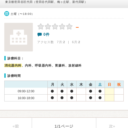
東京都世田谷区代田（世田谷代田駅、梅ヶ丘駅、新代田駅）
土曜（〜18:00）
－
0件
アクセス数 7月:
2
| 6月:
2
診療科目：
消化器内科
、内科、呼吸器内科、胃腸科、放射線科
診療時間
月
火
水
木
金
土
日
祝
09:00-12:00
16:00-18:00
«前
1/1ページ
次»