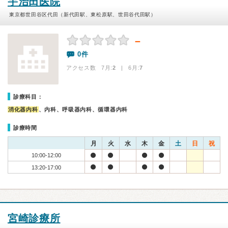
宇治田医院
東京都世田谷区代田（新代田駅、東松原駅、世田谷代田駅）
－
0件
アクセス数 7月:
2
| 6月:
7
診療科目：
消化器内科
、内科、呼吸器内科、循環器内科
診療時間
月
火
水
木
金
土
日
祝
10:00-12:00
13:20-17:00
宮崎診療所