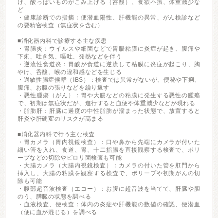
け、酸っぱいものがこみ上げる（呑酸）、食欲不振、体重減少な
ど
・健康診断での指摘：便潜血陽性、肝機能の異常、がん検診など
の要精密検査（無症状を含む）
■消化器内科で診療する主な疾患
・胃腸炎：ウイルスや細菌などで胃腸粘膜に炎症が起き、腹痛や
下痢、吐き気、嘔吐、発熱などを伴う
・逆流性食道炎：胃酸が食道に逆流して粘膜に炎症が起こり、胸
やけ、呑酸、喉の違和感などを生じる
・過敏性腸症候群（IBS）：検査では異常がないが、便秘や下痢、
腹痛、お腹の張りなどを繰り返す
・悪性腫瘍（がん）：胃や大腸などの粘膜に発生する悪性の腫瘍
で、初期は無症状だが、進行すると血便や体重減少などが現れる
・脂肪肝：肝臓に過度の中性脂肪が溜まった状態で、放置すると
肝炎や肝硬変のリスクが高まる
■消化器内科で行う主な検査
・胃カメラ（胃内視鏡検査）：口や鼻から先端にカメラが付いた
細い管を入れ、食道、胃、十二指腸を直接観察する検査で、ポリ
ープなどの切除やピロリ菌検査も可能
・大腸カメラ（大腸内視鏡検査）：カメラの付いた管を肛門から
挿入し、大腸の粘膜を観察する検査で、ポリープや初期がんの切
除も可能
・腹部超音波検査（エコー）：お腹に超音波を当てて、肝臓や胆
のう、膵臓の状態を調べる
・血液検査、便検査：体内の炎症や肝機能の数値の確認、便潜血
（便に血が混じる）を調べる