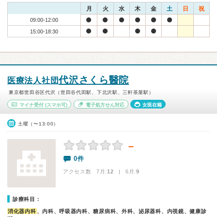
月
火
水
木
金
土
日
祝
09:00-12:00
15:00-18:30
代沢さくら醫院
医療法人社団
東京都世田谷区代沢（世田谷代田駅、下北沢駅、三軒茶屋駅）
マイナ受付
(スマホ可)
電子処方せん対応
女医在籍
土曜（〜13:00）
－
0件
アクセス数 7月:
12
| 6月:
9
診療科目：
消化器内科
、内科、呼吸器内科、糖尿病科、外科、泌尿器科、内視鏡、健康診