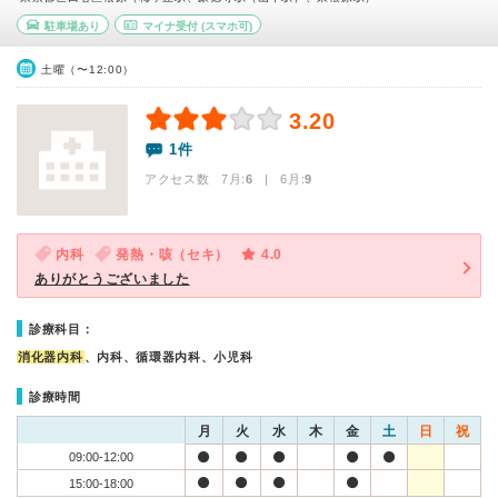
駐車場あり
マイナ受付
(スマホ可)
土曜（〜12:00）
3.20
1件
アクセス数 7月:
6
| 6月:
9
内科
発熱・咳（セキ）
4.0
ありがとうございました
診療科目：
消化器内科
、内科、循環器内科、小児科
診療時間
月
火
水
木
金
土
日
祝
09:00-12:00
15:00-18:00