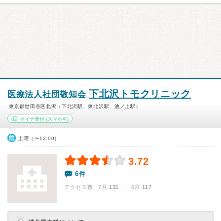
下北沢トモクリニック
医療法人社団敬知会
東京都世田谷区北沢（下北沢駅、東北沢駅、池ノ上駅）
マイナ受付
(スマホ可)
土曜（〜12:00）
3.72
6件
アクセス数 7月:
131
| 6月:
117