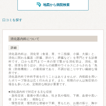
地図から病院検索
口コミを探す
消化器内科について
詳細
消化器内科は、消化管（食道、胃、十二指腸、小腸、大腸）と、
消化に関わる臓器（肝臓、胆のう、膵臓など）を専門とする診療
科です。口から肛門まで一本の管で繋がる消化管は、消化、吸
収、排泄を担うほか、外からの細菌やウイルスにさらされる「免
疫（防衛機能）」の最前線であり、不調が起こりやすい繊細な場
所です。
消化器内科で外科手術を行うことはありませんが、内視鏡を用い
たポリープ除去は広く行われます。また、初期のがんは無症状の
場合も多いため、定期的な検診が重要です。
■消化器内科で対応する主な症状
・急性症状：腹痛や胃の痛み、吐き気や嘔吐、下痢、血便や黒い
便（タール便）、発熱など
・慢性症状：慢性的な便秘や下痢、胃もたれ、お腹の張り、胸や