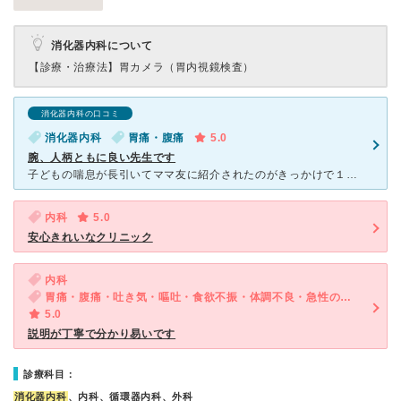
消化器内科について
【診療・治療法】
胃カメラ（胃内視鏡検査）
消化器内科の口コミ
消化器内科
胃痛・腹痛
5.0
腕、人柄ともに良い先生です
子どもの喘息が長引いてママ友に紹介されたのがきっかけで１３年ホームドクターとしてお世話になっています。 他院でなかなか良くならない症状も島津先生に診ていただくと３日ぐらいで良くなることもしばしば
内科
5.0
安心きれいなクリニック
内科
胃痛・腹痛・吐き気・嘔吐・食欲不振・体調不良・急性の下痢
5.0
説明が丁寧で分かり易いです
診療科目：
消化器内科
、内科、循環器内科、外科