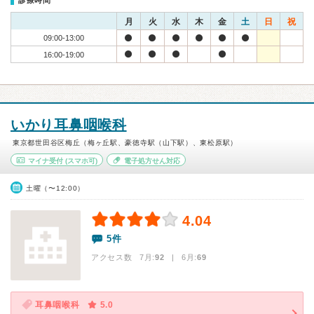
診療時間
月
火
水
木
金
土
日
祝
09:00-13:00
16:00-19:00
いかり耳鼻咽喉科
東京都世田谷区梅丘（梅ヶ丘駅、豪徳寺駅（山下駅）、東松原駅）
マイナ受付
(スマホ可)
電子処方せん対応
土曜（〜12:00）
4.04
5件
アクセス数 7月:
92
| 6月:
69
耳鼻咽喉科
5.0