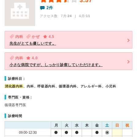
3.57
2件
アクセス数 7月:
24
| 6月:
11
内科
かぜ
4.5
先生がとても優しいです。
内科
4.0
小さな病院ですが、しっかり診察していただけます。
診療科目：
消化器内科
、内科、呼吸器内科、循環器内科、アレルギー科、小児科
専門医・資格：
循環器専門医
診療時間
月
火
水
木
金
土
日
祝
09:00-12:30