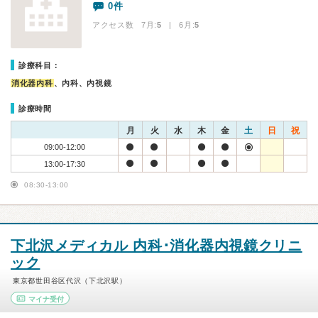
0件
アクセス数 7月:
5
| 6月:
5
診療科目：
消化器内科
、内科、内視鏡
診療時間
月
火
水
木
金
土
日
祝
09:00-12:00
13:00-17:30
08:30-13:00
下北沢メディカル 内科･消化器内視鏡クリニ
ック
東京都世田谷区代沢（下北沢駅）
マイナ受付