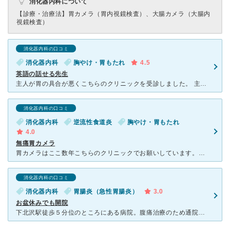
消化器内科について
【診療・治療法】
胃カメラ（胃内視鏡検査）、大腸カメラ（大腸内
視鏡検査）
消化器内科の口コミ
消化器内科
胸やけ・胃もたれ
4.5
英語の話せる先生
主人が胃の具合が悪くこちらのクリニックを受診しました。 主人は外国人の為英語の話せる先生を探していました。 先生は、ちゃんと英語がお話が出来て主人と話していただけました。と言うと、英語が話せると言
消化器内科の口コミ
消化器内科
逆流性食道炎
胸やけ・胃もたれ
4.0
無痛胃カメラ
胃カメラはここ数年こちらのクリニックでお願いしています。こちらでは麻酔下で全く苦痛を感じることなく胃カメラを受けることができるので安心です。最近は鼻から入れる胃カメラ等ありますが、やはり麻酔下でのもの
消化器内科の口コミ
消化器内科
胃腸炎（急性胃腸炎）
3.0
お盆休みでも開院
下北沢駅徒歩５分位のところにある病院。腹痛治療のため通院。某ハンバーガー店で食事中に急な腹痛に襲われる。下痢を伴う一般的な腹痛と異なり、ただ腹部が痛い。これはやばい病気だと感じ病院を探す。しかし、お盆