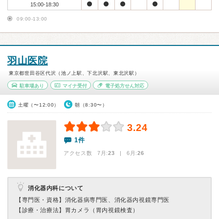
15:00-18:30
09:00-13:00
羽山医院
東京都世田谷区代沢（池ノ上駅、下北沢駅、東北沢駅）
駐車場あり
マイナ受付
電子処方せん対応
土曜（〜12:00）
朝（8:30〜）
3.24
1件
アクセス数 7月:
23
| 6月:
26
消化器内科について
【専門医・資格】
消化器病専門医、消化器内視鏡専門医
【診療・治療法】
胃カメラ（胃内視鏡検査）