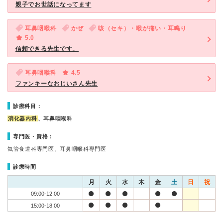
親子でお世話になってます
耳鼻咽喉科
かぜ
咳（セキ）・喉が痛い・耳鳴り
5.0
信頼できる先生です。
耳鼻咽喉科
4.5
ファンキーなおじいさん先生
診療科目：
消化器内科
、耳鼻咽喉科
専門医・資格：
気管食道科専門医、耳鼻咽喉科専門医
診療時間
月
火
水
木
金
土
日
祝
09:00-12:00
15:00-18:00