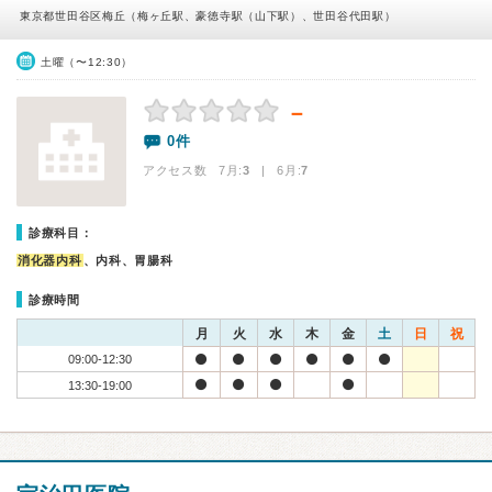
東京都世田谷区梅丘（梅ヶ丘駅、豪徳寺駅（山下駅）、世田谷代田駅）
土曜（〜12:30）
－
0件
アクセス数 7月:
3
| 6月:
7
診療科目：
消化器内科
、内科、胃腸科
診療時間
月
火
水
木
金
土
日
祝
09:00-12:30
13:30-19:00