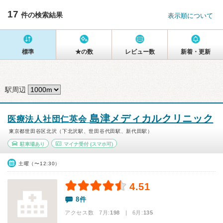
17
件の検索結果
表示順について
標準
★の数
レビュー数
新着・更新
駅周辺
島津メディカルクリニック
医療法人社団仁英会
東京都世田谷区北沢（下北沢駅、世田谷代田駅、新代田駅）
駐車場あり
マイナ受付
(スマホ可)
土曜（〜12:30）
4.51
8件
アクセス数 7月:
198
| 6月:
135