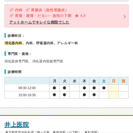
内科
胃腸炎（急性胃腸炎）
胃痛・腹痛・だるい・急性の下痢
4.0
アットホームでキレイな病院でした
診療科目：
消化器内科
、内科、呼吸器内科、アレルギー科
専門医・資格：
消化器病専門医、消化器内視鏡専門医
診療時間
月
火
水
木
金
土
日
祝
08:30-12:00
15:00-18:30
井上医院
東京都世田谷区松原（梅ヶ丘駅、豪徳寺駅（山下駅）、東松原駅）