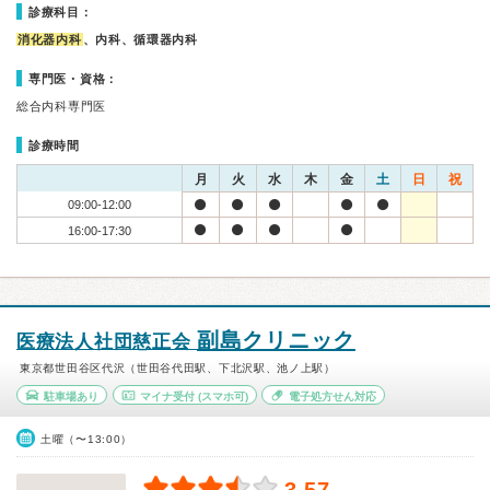
診療科目：
消化器内科
、内科、循環器内科
専門医・資格：
総合内科専門医
診療時間
月
火
水
木
金
土
日
祝
09:00-12:00
16:00-17:30
副島クリニック
医療法人社団慈正会
東京都世田谷区代沢（世田谷代田駅、下北沢駅、池ノ上駅）
駐車場あり
マイナ受付
(スマホ可)
電子処方せん対応
土曜（〜13:00）