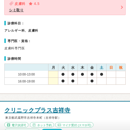
皮膚科
4.5
シミ取り
診療科目：
アレルギー科、皮膚科
専門医・資格：
皮膚科専門医
診療時間
月
火
水
木
金
土
日
祝
10:00-13:00
16:00-19:00
クリニックプラス吉祥寺
東京都武蔵野市吉祥寺本町（吉祥寺駅）
電子決済可
ネット予約
マイナ受付
(スマホ可)