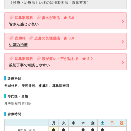
【診療・治療法】
いぼの冷凍凝固法（液体窒素）
耳鼻咽喉科
鼻水が出る
5.0
皆さん感じが良い
皮膚科
皮膚の良性腫瘍
5.0
いぼの治療
耳鼻咽喉科
喉が痛い・声が枯れる
5.0
親切丁寧で相談しやすい
診療科目：
形成外科、美容外科、皮膚科、耳鼻咽喉科
専門医・資格：
耳鼻咽喉科専門医
診療時間
月
火
水
木
金
土
日
祝
09:00-13:00