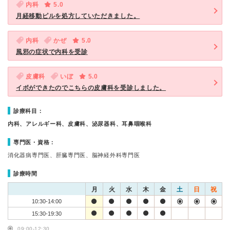
内科
5.0
月経移動ピルを処方していただきました。
内科
かぜ
5.0
風邪の症状で内科を受診
皮膚科
いぼ
5.0
イボができたのでこちらの皮膚科を受診しました。
診療科目：
内科、アレルギー科、皮膚科、泌尿器科、耳鼻咽喉科
専門医・資格：
消化器病専門医、肝臓専門医、脳神経外科専門医
診療時間
月
火
水
木
金
土
日
祝
10:30-14:00
15:30-19:30
09:00-12:30