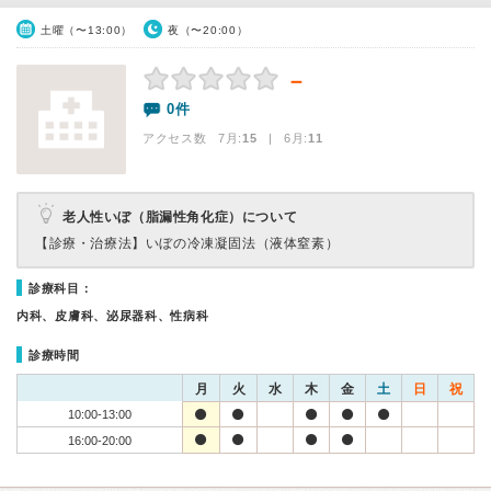
土曜（〜13:00）
夜（〜20:00）
－
0件
アクセス数 7月:
15
| 6月:
11
老人性いぼ（脂漏性角化症）について
【診療・治療法】
いぼの冷凍凝固法（液体窒素）
診療科目：
内科、皮膚科、泌尿器科、性病科
診療時間
月
火
水
木
金
土
日
祝
10:00-13:00
16:00-20:00