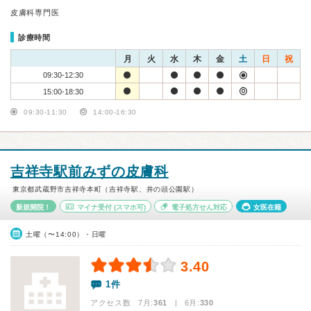
皮膚科専門医
診療時間
月
火
水
木
金
土
日
祝
09:30-12:30
15:00-18:30
09:30-11:30
14:00-16:30
吉祥寺駅前みずの皮膚科
東京都武蔵野市吉祥寺本町（吉祥寺駅、井の頭公園駅）
新規開院！
マイナ受付
(スマホ可)
電子処方せん対応
女医在籍
土曜（〜14:00）・日曜
3.40
1件
アクセス数 7月:
361
| 6月:
330