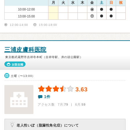
月
火
水
木
金
土
日
祝
10:00-12:00
13:00-15:00
12:00-14:00
15:00-18:00
三浦皮膚科医院
東京都武蔵野市吉祥寺本町（吉祥寺駅、井の頭公園駅）
女医在籍
土曜（〜13:00）
3.63
1件
アクセス数 7月:
79
| 6月:
59
老人性いぼ（脂漏性角化症）について