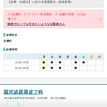
【診療・治療法】
いぼの冷凍凝固法（液体窒素）
皮膚科
アトピー性皮膚炎
皮膚の発疹・かゆみ
5.0
病気でなくても行きたいようなお医者さん
診療科目：
皮膚科
診療時間
月
火
水
木
金
土
日
祝
11:00-13:00
15:00-18:00
国沢泌尿器皮フ科
東京都武蔵野市吉祥寺南町（吉祥寺駅、井の頭公園駅）
マイナ受付