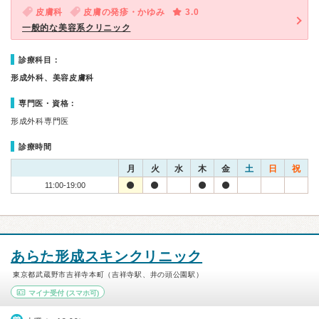
皮膚科
皮膚の発疹・かゆみ
3.0
一般的な美容系クリニック
診療科目：
形成外科、美容皮膚科
専門医・資格：
形成外科専門医
診療時間
月
火
水
木
金
土
日
祝
11:00-19:00
あらた形成スキンクリニック
東京都武蔵野市吉祥寺本町（吉祥寺駅、井の頭公園駅）
マイナ受付
(スマホ可)