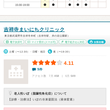
15:00-19:00
吉祥寺まいにちクリニック
東京都武蔵野市吉祥寺本町（吉祥寺駅、井の頭公園駅）
電子決済可
マイナ受付
(スマホ可)
電子処方せん対応
女医在籍
土曜（〜12:30）・日曜・祝日
夜（〜19:30）
4.11
9件
アクセス数 7月:
458
| 6月:
549
老人性いぼ（脂漏性角化症）について
【診療・治療法】
いぼの冷凍凝固法（液体窒素）