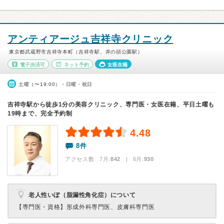
アンティアージュ吉祥寺クリニック
東京都武蔵野市吉祥寺本町（吉祥寺駅、井の頭公園駅）
電子決済可
ネット予約
女医在籍
土曜（〜19:00）・日曜・祝日
吉祥寺駅から徒歩1分の美容クリニック、専門医・女医在籍、平日土曜も
19時まで、完全予約制
4.48
8件
アクセス数 7月:
842
| 6月:
930
老人性いぼ（脂漏性角化症）について
【専門医・資格】
形成外科専門医、皮膚科専門医