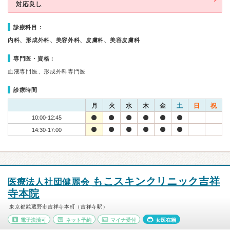
対応良し
診療科目：
内科、形成外科、美容外科、皮膚科、美容皮膚科
専門医・資格：
血液専門医、形成外科専門医
診療時間
月
火
水
木
金
土
日
祝
10:00-12:45
14:30-17:00
もこスキンクリニック吉祥
医療法人社団健麗会
寺本院
東京都武蔵野市吉祥寺本町（吉祥寺駅）
電子決済可
ネット予約
マイナ受付
女医在籍