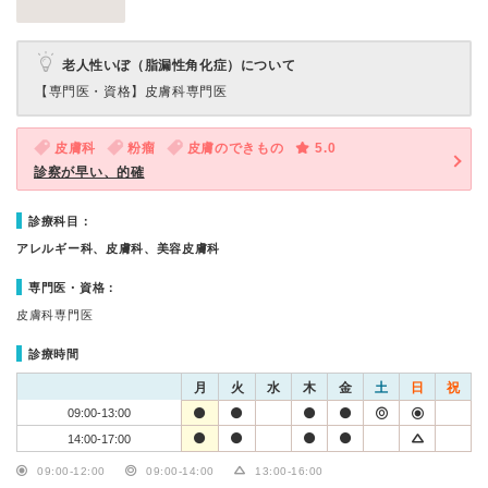
老人性いぼ（脂漏性角化症）について
【専門医・資格】
皮膚科専門医
皮膚科
粉瘤
皮膚のできもの
5.0
診察が早い、的確
診療科目：
アレルギー科、皮膚科、美容皮膚科
専門医・資格：
皮膚科専門医
診療時間
月
火
水
木
金
土
日
祝
09:00-13:00
14:00-17:00
09:00-12:00
09:00-14:00
13:00-16:00