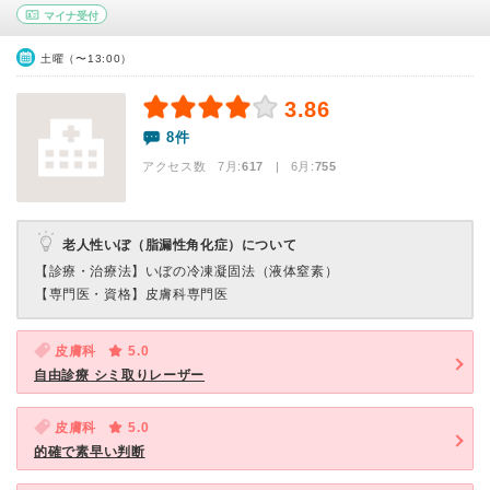
マイナ受付
土曜（〜13:00）
3.86
8件
アクセス数 7月:
617
| 6月:
755
老人性いぼ（脂漏性角化症）について
【診療・治療法】
いぼの冷凍凝固法（液体窒素）
【専門医・資格】
皮膚科専門医
皮膚科
5.0
自由診療 シミ取りレーザー
皮膚科
5.0
的確で素早い判断