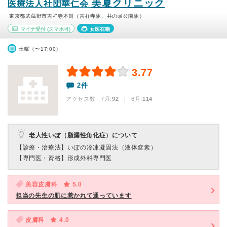
美夏クリニック
医療法人社団華仁会
東京都武蔵野市吉祥寺本町（吉祥寺駅、井の頭公園駅）
マイナ受付
(スマホ可)
女医在籍
土曜（〜17:00）
3.77
2件
アクセス数 7月:
92
| 6月:
114
老人性いぼ（脂漏性角化症）について
【診療・治療法】
いぼの冷凍凝固法（液体窒素）
【専門医・資格】
形成外科専門医
美容皮膚科
5.0
担当の先生の肌に惹かれて通っています
皮膚科
4.0