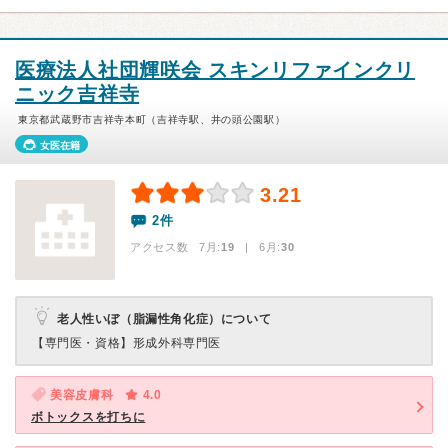
医療法人社団輝咲会 スキンリファインクリ
ニック吉祥寺
東京都武蔵野市吉祥寺本町（吉祥寺駅、井の頭公園駅）
女医在籍
3.21
2件
アクセス数 7月:
19
| 6月:
30
老人性いぼ（脂漏性角化症）について
【専門医・資格】
形成外科専門医
美容皮膚科
4.0
ボトックスを打ちに