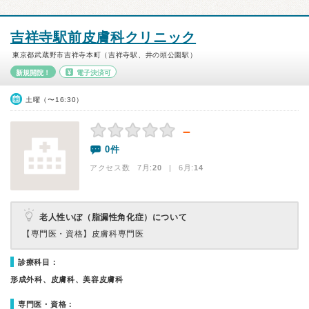
吉祥寺駅前皮膚科クリニック
東京都武蔵野市吉祥寺本町（吉祥寺駅、井の頭公園駅）
新規開院！
電子決済可
土曜（〜16:30）
－
0件
アクセス数 7月:
20
| 6月:
14
老人性いぼ（脂漏性角化症）について
【専門医・資格】
皮膚科専門医
診療科目：
形成外科、皮膚科、美容皮膚科
専門医・資格：