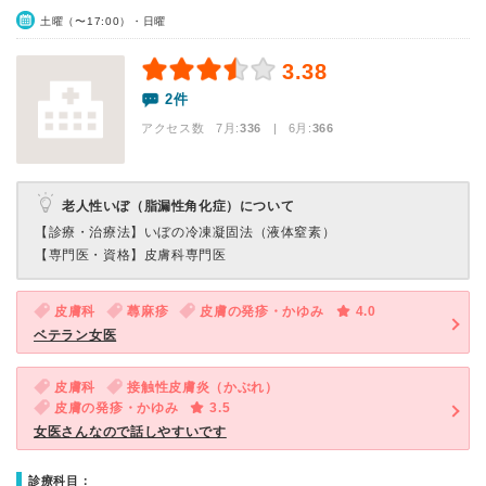
土曜（〜17:00）・日曜
3.38
2件
アクセス数 7月:
336
| 6月:
366
老人性いぼ（脂漏性角化症）について
【診療・治療法】
いぼの冷凍凝固法（液体窒素）
【専門医・資格】
皮膚科専門医
皮膚科
蕁麻疹
皮膚の発疹・かゆみ
4.0
ベテラン女医
皮膚科
接触性皮膚炎（かぶれ）
皮膚の発疹・かゆみ
3.5
女医さんなので話しやすいです
診療科目：