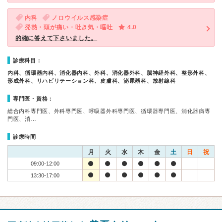
内科
ノロウイルス感染症
発熱・頭が痛い・吐き気・嘔吐
4.0
的確に答えて下さいました。
診療科目：
内科、循環器内科、消化器内科、外科、消化器外科、脳神経外科、整形外科、
形成外科、リハビリテーション科、皮膚科、泌尿器科、放射線科
専門医・資格：
総合内科専門医、外科専門医、呼吸器外科専門医、循環器専門医、消化器病専
門医、消…
診療時間
月
火
水
木
金
土
日
祝
09:00-12:00
13:30-17:00