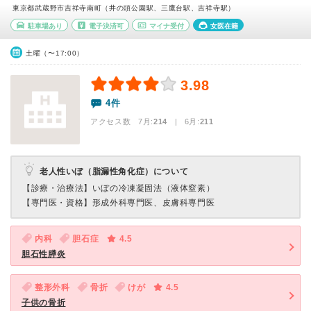
東京都武蔵野市吉祥寺南町（井の頭公園駅、三鷹台駅、吉祥寺駅）
駐車場あり
電子決済可
マイナ受付
女医在籍
土曜（〜17:00）
3.98
4件
アクセス数 7月:
214
| 6月:
211
老人性いぼ（脂漏性角化症）について
【診療・治療法】
いぼの冷凍凝固法（液体窒素）
【専門医・資格】
形成外科専門医、皮膚科専門医
内科
胆石症
4.5
胆石性膵炎
整形外科
骨折
けが
4.5
子供の骨折