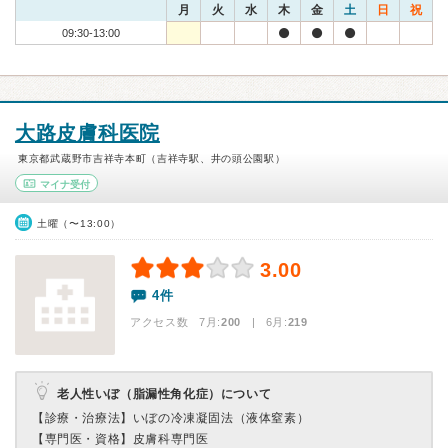
月
火
水
木
金
土
日
祝
09:30-13:00
大路皮膚科医院
東京都武蔵野市吉祥寺本町（吉祥寺駅、井の頭公園駅）
マイナ受付
土曜（〜13:00）
3.00
4件
アクセス数 7月:
200
| 6月:
219
老人性いぼ（脂漏性角化症）について
【診療・治療法】
いぼの冷凍凝固法（液体窒素）
【専門医・資格】
皮膚科専門医