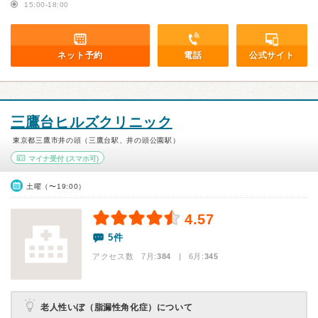
15:00-18:00
ネット予約
電話
公式サイト
三鷹台ヒルズクリニック
東京都三鷹市井の頭（三鷹台駅、井の頭公園駅）
マイナ受付
(スマホ可)
土曜（〜19:00）
4.57
5件
アクセス数 7月:
384
| 6月:
345
老人性いぼ（脂漏性角化症）について