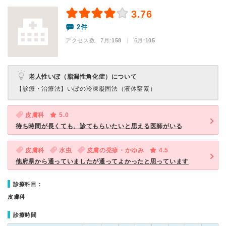
3.76
2件
アクセス数 7月:
158
| 6月:
105
老人性いぼ（脂漏性角化症）について
【診療・治療法】
いぼの冷凍凝固法（液体窒素）
皮膚科
5.0
待ち時間が長くても、診てもらいたいと思える医師がいる
皮膚科
水虫
皮膚の発疹・かゆみ
4.5
他府県から通っていましたが通ってよかったと思っています
診療科目：
皮膚科
診療時間