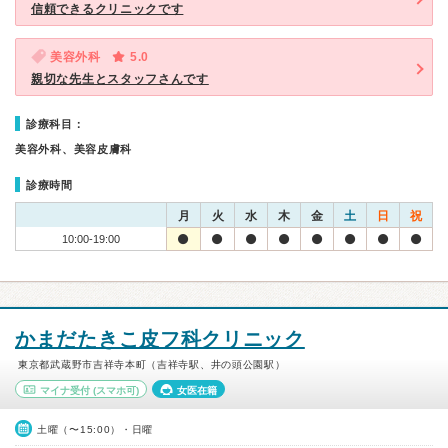
信頼できるクリニックです
美容外科
5.0
親切な先生とスタッフさんです
診療科目：
美容外科、美容皮膚科
診療時間
月
火
水
木
金
土
日
祝
10:00-19:00
かまだたきこ皮フ科クリニック
東京都武蔵野市吉祥寺本町（吉祥寺駅、井の頭公園駅）
マイナ受付
(スマホ可)
女医在籍
土曜（〜15:00）・日曜