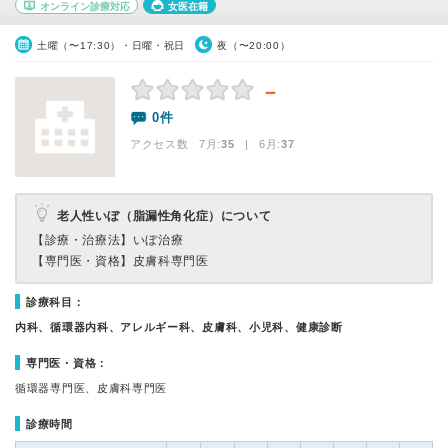
オンライン診療対応
女医在籍
土曜（〜17:30）・日曜・祝日
夜（〜20:00）
－
0件
アクセス数 7月:
35
| 6月:
37
老人性いぼ（脂漏性角化症）について
【診療・治療法】
いぼ治療
【専門医・資格】
皮膚科専門医
診療科目：
内科、循環器内科、アレルギー科、皮膚科、小児科、健康診断
専門医・資格：
循環器専門医、皮膚科専門医
診療時間