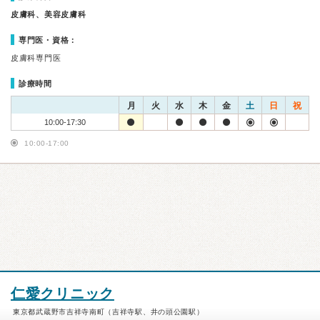
皮膚科、美容皮膚科
専門医・資格：
皮膚科専門医
診療時間
月
火
水
木
金
土
日
祝
10:00-17:30
10:00-17:00
仁愛クリニック
東京都武蔵野市吉祥寺南町（吉祥寺駅、井の頭公園駅）