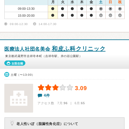
月
火
水
木
金
土
日
祝
09:00-13:30
15:00-20:00
09:00-12:30
14:00-17:30
和皮ふ科クリニック
医療法人社団名美会
東京都武蔵野市吉祥寺本町（吉祥寺駅、井の頭公園駅）
女医在籍
土曜（〜13:00）
3.09
4件
アクセス数 7月:
96
| 6月:
65
老人性いぼ（脂漏性角化症）について