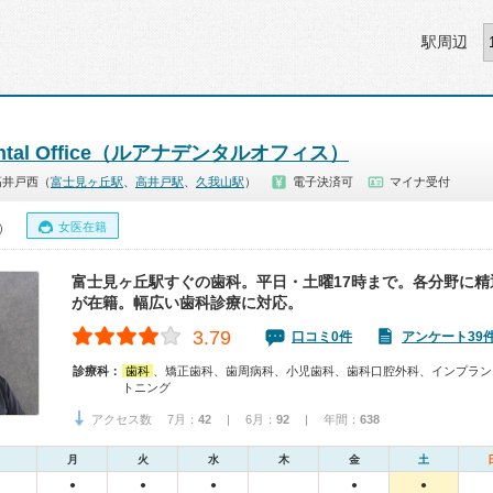
駅周辺
ental Office（ルアナデンタルオフィス）
高井戸西（
富士見ヶ丘駅
、
高井戸駅
、
久我山駅
）
電子決済可
マイナ受付
女医在籍
0）
富士見ヶ丘駅すぐの歯科。平日・土曜17時まで。各分野に精
が在籍。幅広い歯科診療に対応。
3.79
口コミ0件
アンケート39
診療科：
歯科
、矯正歯科、歯周病科、小児歯科、歯科口腔外科、インプラン
トニング
アクセス数 7月：
42
| 6月：
92
| 年間：
638
月
火
水
木
金
土
●
●
●
●
●