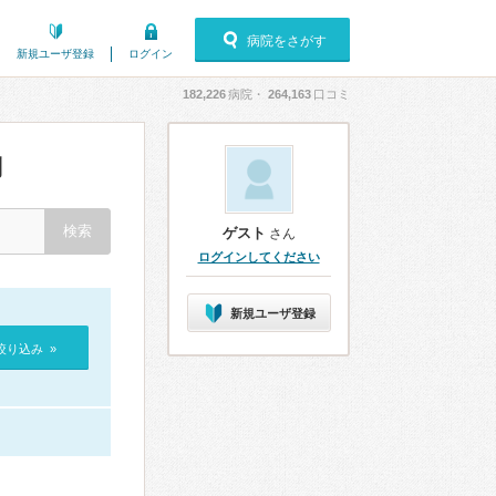
病院をさがす
新規ユーザ登録
ログイン
182,226
病院・
264,163
口コミ
判
ゲスト
さん
ログインしてください
新規ユーザ登録
絞り込み »