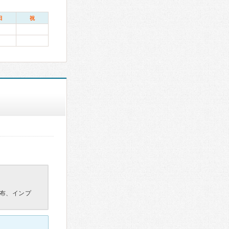
日
祝
布、インプ