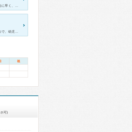
最近の歯医者は、なかなか予約とれないのに、受診のときは流れ作業的に早く、治療の説明がないところが多いので、せめて説明がきちんとしていて、治療も丁寧な方がいいと思ってたら、紹介でここを知ることができ、通
子供たちが定期検診でお世話になっております。先生がとても優しいので、幼児のころから歯医者さんに行くことが大好きです。説明もとても丁寧で的確で信頼できる先生です。予約制なので他の方と待合室で一緒になるこ
日
祝
ホ可)