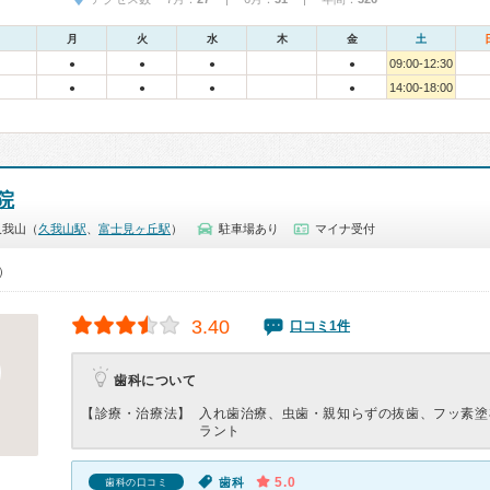
月
火
水
木
金
土
09:00-12:30
●
●
●
●
14:00-18:00
●
●
●
●
院
久我山（
久我山駅
、
富士見ヶ丘駅
）
駐車場あり
マイナ受付
0）
3.40
口コミ1件
歯科について
【診療・治療法】
入れ歯治療、虫歯・親知らずの抜歯、フッ素塗
ラント
5.0
歯科
歯科の口コミ