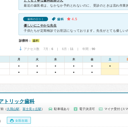
とても丁寧な歯科医師さん
4.5
歯科
歯科の口コミ
優しいにこやかな先生
診療科：
歯科
アクセス数 7月：
6
| 6月：
11
| 年間：
90
月
火
水
木
金
土
●
●
●
●
●
●
●
●
●
●
●
アトリック歯科
宮前（
久我山駅
、
富士見ヶ丘駅
）
駐車場あり
電子決済可
マイナ受付 (スマ
女医在籍
0）