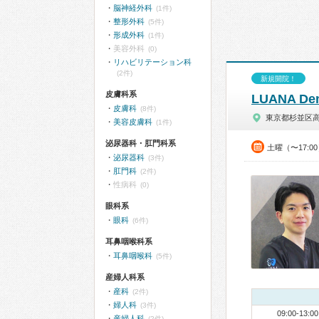
脳神経外科
(1件)
整形外科
(5件)
形成外科
(1件)
美容外科
(0)
リハビリテーション科
(2件)
新規開院！
皮膚科系
LUANA D
皮膚科
(8件)
東京都杉並区
美容皮膚科
(1件)
泌尿器科・肛門科系
土曜（〜17:0
泌尿器科
(3件)
肛門科
(2件)
性病科
(0)
眼科系
眼科
(6件)
耳鼻咽喉科系
耳鼻咽喉科
(5件)
産婦人科系
産科
(2件)
婦人科
(3件)
09:00-13:00
産婦人科
(2件)