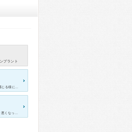
ンプラント
[症状・来院理由] 約10年程、歯科に行っておらず、急に奥歯に痛みを感じる様になったので、 自宅の近くの評判の歯科をネットで検索したら掲載されていたからです。 [医師の診断・治療法] 表面から
[症状・来院理由] 毎日忙しく、歯科医にかかる時間がなく虫歯がかなり悪くなってしまい受診。 [医師の診断・治療法] 先生からは、かなりひどい虫歯だといわれましたが、抜かずに治して頂きました。