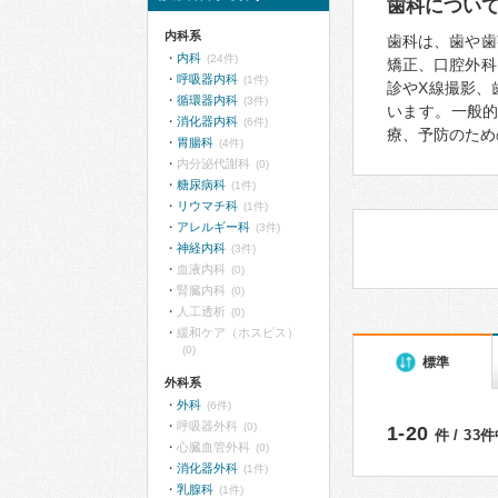
歯科につい
内科系
歯科は、歯や歯
内科
(24件)
矯正、口腔外科
呼吸器内科
(1件)
診やX線撮影、
循環器内科
(3件)
います。一般
消化器内科
(6件)
療、予防のため
胃腸科
(4件)
内分泌代謝科
(0)
糖尿病科
(1件)
リウマチ科
(1件)
アレルギー科
(3件)
神経内科
(3件)
血液内科
(0)
腎臓内科
(0)
人工透析
(0)
緩和ケア（ホスピス）
(0)
標準
外科系
外科
(6件)
呼吸器外科
(0)
1-20
件 / 33
心臓血管外科
(0)
消化器外科
(1件)
乳腺科
(1件)