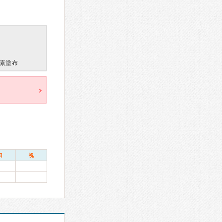
素塗布
日
祝