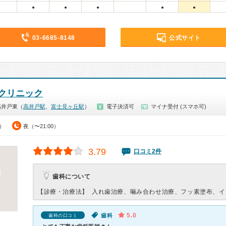
●
●
●
●
●
03-6685-8148
公式サイト
クリニック
高井戸東（
高井戸駅
、
富士見ヶ丘駅
）
電子決済可
マイナ受付 (スマホ可)
0）
夜（〜21:00）
3.79
口コミ2件
歯科について
【診療・治療法】
入れ歯治療、噛み合わせ治療、フッ素塗布、イ
5.0
歯科
歯科の口コミ