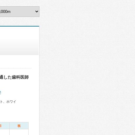
通した歯科医師
件
ト、ホワイ
日
祝