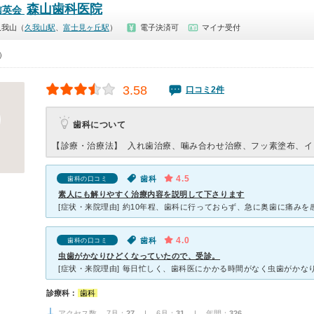
森山歯科医院
信英会
久我山（
久我山駅
、
富士見ヶ丘駅
）
電子決済可
マイナ受付
0）
3.58
口コミ2件
歯科について
【診療・治療法】
入れ歯治療、噛み合わせ治療、フッ素塗布、イ
4.5
歯科
歯科の口コミ
素人にも解りやすく治療内容を説明して下さります
4.0
歯科
歯科の口コミ
虫歯がかなりひどくなっていたので、受診。
診療科：
歯科
アクセス数 7月：
27
| 6月：
31
| 年間：
326