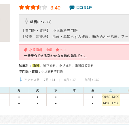
3.40
口コミ1件
歯科について
【専門医・資格】
小児歯科専門医
【診療・治療法】
虫歯・親知らずの抜歯、噛み合わせ治療、フッ
小児歯科・虫歯
5.0
一番安心できる穏やかな女医の先生です。
診療科：
歯科
、矯正歯科、小児歯科、歯科口腔外科
専門医・資格：
小児歯科専門医
アクセス数 7月：
11
| 6月：
17
| 年間：
130
月
火
水
木
金
土
09:30-13:00
●
●
●
●
14:00-17:00
●
●
●
●