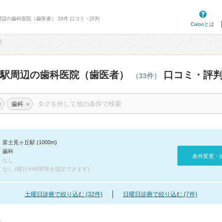
周辺の歯科医院（歯医者） 33件 口コミ・評判
Calooとは
駅
丘駅周辺の歯科医院（歯医者）
口コミ・評
（33件）
×
×
歯科
富士見ヶ丘駅 (1000m)
歯科
条件変更・
なし
なし (曜日や時間帯を指定できます)
土曜日診療で絞り込む (32件)
日曜日診療で絞り込む (7件)