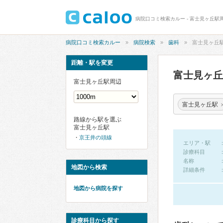
病院口コミ検索カルー - 富士見ヶ丘駅
病院口コミ検索カルー
病院検索
歯科
富士見ヶ丘
距離・駅を変更
富士見ヶ
富士見ヶ丘駅周辺
富士見ヶ丘駅
路線から駅を選ぶ
富士見ヶ丘駅
京王井の頭線
エリア・駅
診療科目
名称
地図から検索
詳細条件
地図から病院を探す
診療科目から探す