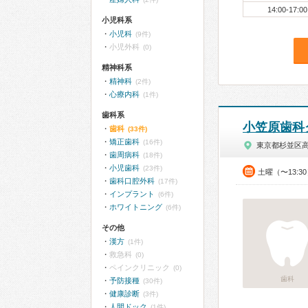
14:00-17:00
小児科系
小児科
(9件)
小児外科
(0)
精神科系
精神科
(2件)
心療内科
(1件)
歯科系
小笠原歯科
歯科
(33件)
矯正歯科
(16件)
東京都杉並区
歯周病科
(18件)
小児歯科
(23件)
土曜（〜13:3
歯科口腔外科
(17件)
インプラント
(6件)
ホワイトニング
(6件)
その他
漢方
(1件)
救急科
(0)
ペインクリニック
(0)
歯科
予防接種
(30件)
健康診断
(3件)
人間ドック
(1件)