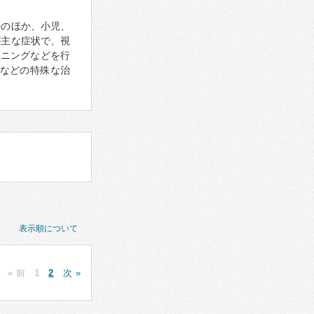
科のほか、小児、
が主な症状で、視
ーニングなどを行
などの特殊な治
表示順について
« 前
1
2
次 »