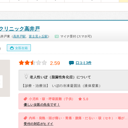
クリニック高井戸
高井戸東（
高井戸駅
、
富士見ヶ丘駅
）
マイナ受付 (スマホ可)
女医在籍
0）
2.59
口コミ3件
老人性いぼ（脂漏性角化症）について
【診療・治療法】
いぼの冷凍凝固法（液体窒素）
小児科・咳・呼吸困難（子供）
5.0
優しい女医の先生です！
内科・発熱・頭が痛い・胃痛・腹痛・だるい・咳（セキ）・喉が痛い・吐き気・嘔吐・体調不良
受付の対応がヒドイ