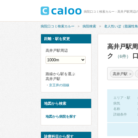
病院口コミ検索カルー
病院検索
老人性いぼ（脂漏性角
距離・駅を変更
高井戸駅周
高井戸駅周辺
ク
口
（6件）
×
高井戸駅
路線から駅を選ぶ
高井戸駅
京王井の頭線
エリア・駅
地図から検索
病気
名称
詳細条件
地図から病院を探す
診療科目から探す