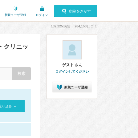
病院をさがす
新規ユーザ登録
ログイン
182,225
病院・
264,153
口コミ
・クリニッ
ゲスト
さん
ログインしてください
新規ユーザ登録
絞り込み »