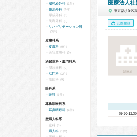
医療法人社
脳神経外科
(1件)
整形外科
(4件)
東京都杉並区
形成外科
(0)
美容外科
(0)
女医在籍
リハビリテーション科
(3件)
皮膚科系
皮膚科
(6件)
美容皮膚科
(0)
泌尿器科・肛門科系
泌尿器科
(0)
診療所
肛門科
(1件)
性病科
(0)
眼科系
眼科
(5件)
耳鼻咽喉科系
耳鼻咽喉科
(4件)
09:30-12:30
産婦人科系
産科
(0)
婦人科
(1件)
産婦人科
(0)