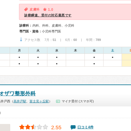
皮膚科
1.0
診察瞬速、受付の対応最悪です
診療科：
内科、外科、皮膚科、小児科
専門医・資格：
小児科専門医
アクセス数 7月：
51
| 6月：
60
| 年間：
789
月
火
水
木
金
土
●
●
●
●
●
●
●
●
●
オザワ整形外科
高井戸西（
高井戸駅
、
富士見ヶ丘駅
）
マイナ受付 (スマホ可)
0）
2.55
口コミ4件