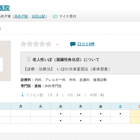
医院
高井戸東（
高井戸駅
、
浜田山駅
）
マイナ受付
0）
－
口コミ0件
老人性いぼ（脂漏性角化症）について
【診療・治療法】
いぼの冷凍凝固法（液体窒素）
診療科：
内科、アレルギー科、外科、皮膚科、健康診断
専門医・資格：
外科専門医
アクセス数 7月：
3
| 6月：
14
| 年間：
81
月
火
水
木
金
土
●
●
●
●
●
●
●