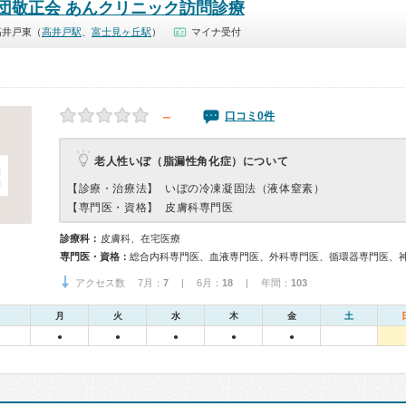
団敬正会 あんクリニック訪問診療
高井戸東（
高井戸駅
、
富士見ヶ丘駅
）
マイナ受付
－
口コミ0件
老人性いぼ（脂漏性角化症）について
【診療・治療法】
いぼの冷凍凝固法（液体窒素）
【専門医・資格】
皮膚科専門医
診療科：
皮膚科、在宅医療
専門医・資格：
アクセス数 7月：
7
| 6月：
18
| 年間：
103
月
火
水
木
金
土
●
●
●
●
●