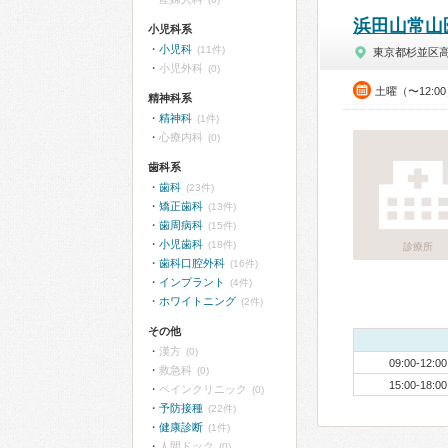
浜田山常山
小児科系
小児科
(11件)
東京都杉並区
小児外科
(0)
土曜（〜12:0
精神科系
精神科
(1件)
心療内科
(0)
歯科系
歯科
(23件)
矯正歯科
(13件)
歯周病科
(15件)
小児歯科
(18件)
診療所
歯科口腔外科
(16件)
インプラント
(4件)
ホワイトニング
(2件)
その他
漢方
(0)
09:00-12:00
救急科
(0)
15:00-18:00
ペインクリニック
(0)
予防接種
(22件)
健康診断
(1件)
人間ドック
(0)