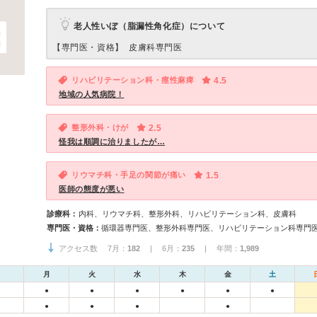
老人性いぼ（脂漏性角化症）について
【専門医・資格】
皮膚科専門医
リハビリテーション科・痙性麻痺
4.5
地域の人気病院！
整形外科・けが
2.5
怪我は順調に治りましたが…
リウマチ科・手足の関節が痛い
1.5
医師の態度が悪い
診療科：
内科、リウマチ科、整形外科、リハビリテーション科、皮膚科
専門医・資格：
循環器専門医、整形外科専門医、リハビリテーション科専門
アクセス数 7月：
182
| 6月：
235
| 年間：
1,989
月
火
水
木
金
土
●
●
●
●
●
●
●
●
●
●