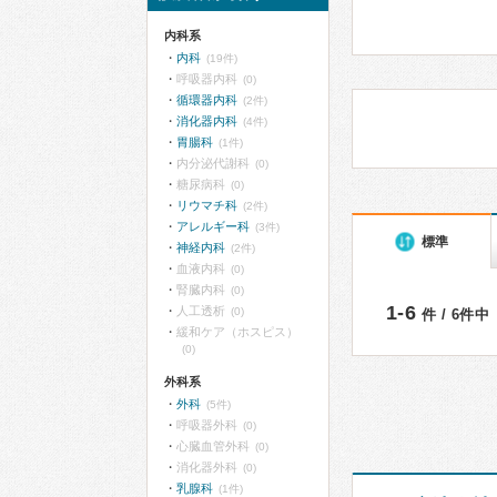
内科系
内科
(19件)
呼吸器内科
(0)
循環器内科
(2件)
消化器内科
(4件)
胃腸科
(1件)
内分泌代謝科
(0)
糖尿病科
(0)
リウマチ科
(2件)
アレルギー科
(3件)
標準
神経内科
(2件)
血液内科
(0)
腎臓内科
(0)
1-6
人工透析
(0)
件 / 6件中
緩和ケア（ホスピス）
(0)
外科系
外科
(5件)
呼吸器外科
(0)
心臓血管外科
(0)
消化器外科
(0)
乳腺科
(1件)