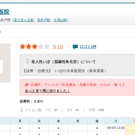
医院
高井戸西（
富士見ヶ丘駅
、
高井戸駅
、
久我山駅
）
0）
3.10
口コミ1件
老人性いぼ（脂漏性角化症）について
【診療・治療法】
いぼの冷凍凝固法（液体窒素）
皮膚科・アレルギー性皮膚炎・皮膚の発疹・かゆみ
3.5
あっと言う間に治りました！
診療科：
皮膚科
アクセス数 7月：
87
| 6月：
91
| 年間：
648
月
火
水
木
金
土
09:00-13:00
●
●
●
●
●
●
●
●