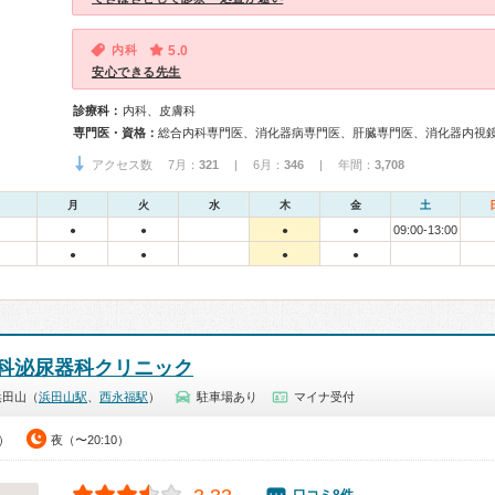
内科
5.0
安心できる先生
診療科：
内科、皮膚科
専門医・資格：
アクセス数 7月：
321
| 6月：
346
| 年間：
3,708
月
火
水
木
金
土
09:00-13:00
●
●
●
●
●
●
●
●
科泌尿器科クリニック
浜田山（
浜田山駅
、
西永福駅
）
駐車場あり
マイナ受付
0）
夜（〜20:10）