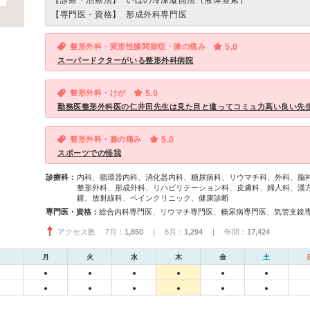
【診療・治療法】
いぼの冷凍凝固法（液体窒素）
【専門医・資格】
形成外科専門医
整形外科・変形性膝関節症・膝の痛み
5.0
スーパードクターがいる整形外科病院
整形外科・けが
5.0
勤務医整形外科医の仁井田先生は見た目と違ってコミュ力高い良い先
整形外科・膝の痛み
5.0
スポーツでの怪我
診療科：
内科、循環器内科、消化器内科、糖尿病科、リウマチ科、外科、脳
整形外科、形成外科、リハビリテーション科、皮膚科、婦人科、漢
鏡、放射線科、ペインクリニック、健康診断
専門医・資格：
アクセス数 7月：
1,850
| 6月：
1,294
| 年間：
17,424
月
火
水
木
金
土
●
●
●
●
●
●
●
●
●
●
●
●