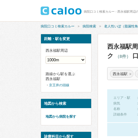
病院口コミ検索カルー
病院検索
老人性いぼ（脂漏性角
距離・駅を変更
西永福駅周
西永福駅周辺
ク
口
（8件）
×
西永福駅
路線から駅を選ぶ
西永福駅
京王井の頭線
エリア・駅
地図から検索
病気
名称
詳細条件
地図から病院を探す
診療科目から探す