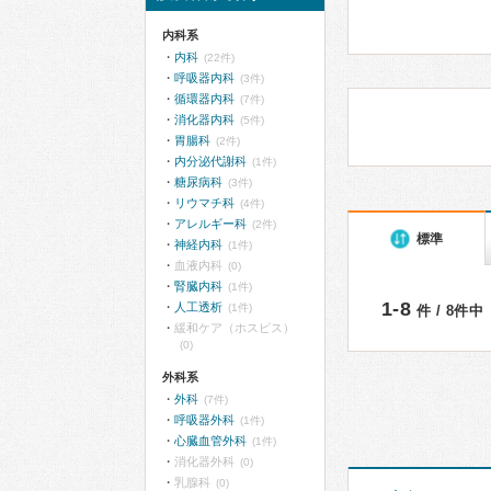
内科系
内科
(22件)
呼吸器内科
(3件)
循環器内科
(7件)
消化器内科
(5件)
胃腸科
(2件)
内分泌代謝科
(1件)
糖尿病科
(3件)
リウマチ科
(4件)
アレルギー科
(2件)
標準
神経内科
(1件)
血液内科
(0)
腎臓内科
(1件)
1-8
人工透析
(1件)
件 / 8件中
緩和ケア（ホスピス）
(0)
外科系
外科
(7件)
呼吸器外科
(1件)
心臓血管外科
(1件)
消化器外科
(0)
乳腺科
(0)