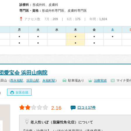
診療科：
形成外科、皮膚科
専門医・資格：
形成外科専門医、皮膚科専門医
アクセス数 7月：
209
| 6月：
175
| 年間：
1,924
月
火
水
木
金
土
●
●
●
●
●
●
●
●
●
団愛宝会 浜田山病院
浜田山（
西永福駅
、
浜田山駅
、
永福町駅
）
駐車場あり
治療実績
マイナ受付
女医在籍
0）
2.16
口コミ17件
老人性いぼ（脂漏性角化症）について