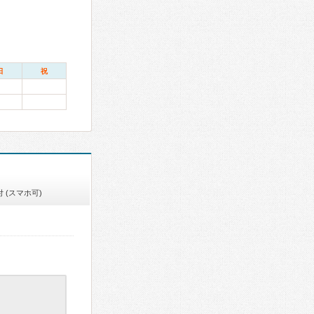
日
祝
 (スマホ可)