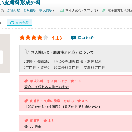
い皮膚科形成外科
和泉（
永福町駅
、
西永福駅
、
明大前駅
）
マイナ受付 (スマホ可)
電子処方せん対
女医在籍
0）
4.13
口コミ4件
老人性いぼ（脂漏性角化症）について
【診療・治療法】
いぼの冷凍凝固法（液体窒素）
【専門医・資格】
形成外科専門医、皮膚科専門医
形成外科・きり傷・けが
5.0
安心して頼れる先生がいます
皮膚科・皮膚の発疹・かゆみ
4.5
【私のかかりつけ病院】 (遠方からでも通いたい）
皮膚科
4.5
優しい先生