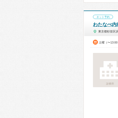
ネット予約
わたなべ内
東京都杉並区
土曜（〜13:0
診療所