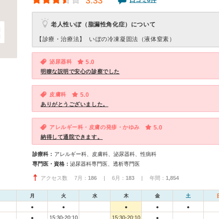
3.33
口コミ8件
老人性いぼ（脂漏性角化症）について
【診療・治療法】
いぼの冷凍凝固法（液体窒素）
泌尿器科
5.0
明瞭な説明で安心の診察でした
皮膚科
5.0
ありがとうございました。
アレルギー科・皮膚の発疹・かゆみ
5.0
納得して通院できます。
診療科：
アレルギー科、皮膚科、泌尿器科、性病科
専門医・資格：
泌尿器科専門医、透析専門医
アクセス数 7月：
186
| 6月：
183
| 年間：
1,854
月
火
水
木
金
土
●
●
●
●
●
15:30-20:10
15:30-20:10
●
●