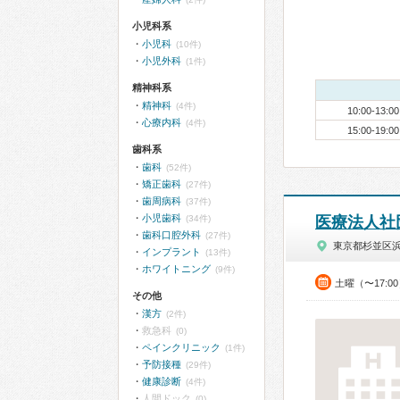
小児科系
小児科
(10件)
小児外科
(1件)
精神科系
精神科
(4件)
10:00-13:00
心療内科
(4件)
15:00-19:00
歯科系
歯科
(52件)
矯正歯科
(27件)
歯周病科
(37件)
小児歯科
(34件)
医療法人社
歯科口腔外科
(27件)
東京都杉並区
インプラント
(13件)
ホワイトニング
(9件)
土曜（〜17:0
その他
漢方
(2件)
救急科
(0)
ペインクリニック
(1件)
予防接種
(29件)
健康診断
(4件)
人間ドック
(0)