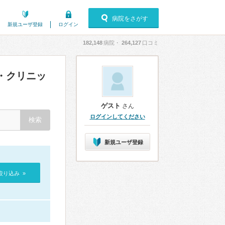
病院をさがす
新規ユーザ登録
ログイン
182,148
病院・
264,127
口コミ
・クリニッ
ゲスト
さん
ログインしてください
新規ユーザ登録
絞り込み »