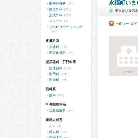
永福町いま
脳神経外科
(4件)
整形外科
(5件)
東京都杉並区
形成外科
(2件)
美容外科
(0)
土曜（〜13:0
リハビリテーション科
(4件)
皮膚科系
皮膚科
(6件)
美容皮膚科
(2件)
泌尿器科・肛門科系
泌尿器科
(1件)
診療所
肛門科
(1件)
性病科
(1件)
眼科系
眼科
(6件)
耳鼻咽喉科系
耳鼻咽喉科
(4件)
産婦人科系
産科
(0)
婦人科
(1件)
産婦人科
(2件)