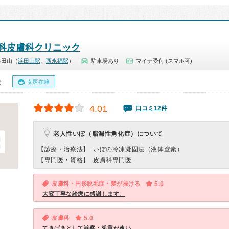
科皮膚科クリニック
浜田山（
浜田山駅
、
西永福駅
）
駐車場あり
マイナ受付 (スマホ可)
女医在籍
0）
4.01
口コミ12件
老人性いぼ（脂漏性角化症）について
【診療・治療法】
いぼの冷凍凝固法（液体窒素）
【専門医・資格】
皮膚科専門医
皮膚科・円形脱毛症・髪が抜ける
5.0
大変丁寧な診療に感謝します。
皮膚科
5.0
てきぱきとして診察・処置が速い