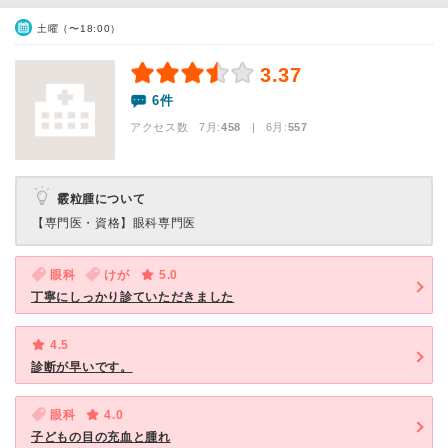
土曜（〜18:00）
3.37
6件
アクセス数 7月:
458
| 6月:
557
霰粒腫について
【専門医・資格】
眼科専門医
眼科
けが
5.0
丁寧にしっかり診ていただきました
4.5
診断が早いです。
眼科
4.0
子どもの目の充血と腫れ