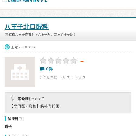
この病院の治療実績を見る
八王子北口眼科
東京都八王子市東町（八王子駅、京王八王子駅）
土曜（〜18:00）
－
0件
アクセス数 7月:
9
| 6月:
9
霰粒腫について
【専門医・資格】
眼科専門医
診療科目：
眼科