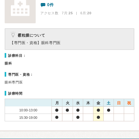
0件
アクセス数 7月:
25
| 6月:
20
霰粒腫について
【専門医・資格】
眼科専門医
診療科目：
眼科
専門医・資格：
眼科専門医
診療時間
月
火
水
木
金
土
日
祝
10:00-13:00
15:30-19:00