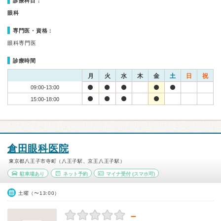
診療科目：
眼科
専門医・資格：
眼科専門医
診療時間
月
火
水
木
金
土
日
祝
09:00-13:00
15:00-18:00
倉田眼科医院
東京都八王子市寺町（八王子駅、京王八王子駅）
駐車場あり
ネット予約
マイナ受付
(スマホ可)
土曜（〜13:00）
－