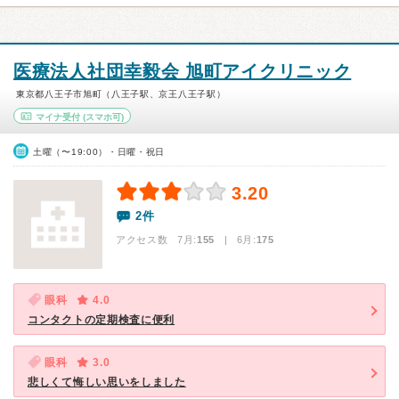
医療法人社団幸毅会 旭町アイクリニック
東京都八王子市旭町（八王子駅、京王八王子駅）
マイナ受付
(スマホ可)
土曜（〜19:00）・日曜・祝日
3.20
2件
アクセス数 7月:
155
| 6月:
175
眼科
4.0
コンタクトの定期検査に便利
眼科
3.0
悲しくて悔しい思いをしました