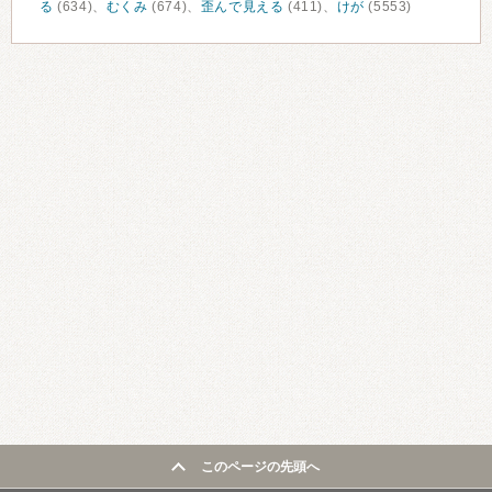
る
(634)、
むくみ
(674)、
歪んで見える
(411)、
けが
(5553)
このページの先頭へ