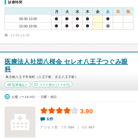
診療時間
月
火
水
木
金
土
日
祝
09:30-13:00
15:00-19:00
15:00-18:00
医療法人社団八桜会 セレオ八王子つぐみ眼
科
東京都八王子市旭町（八王子駅、京王八王子駅）
駐車場あり
マイナ受付
(スマホ可)
土曜（〜19:00）・日曜・祝日
3.90
6件
アクセス数 7月:
564
| 6月:
647