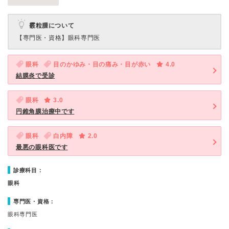
霰粒腫について
【専門医・資格】
眼科専門医
眼科
目のかゆみ・目の痛み・目が赤い
4.0
結膜炎で受診
眼科
3.0
円錐角膜治療中です
眼科
白内障
2.0
最悪の眼科医です
診療科目：
眼科
専門医・資格：
眼科専門医