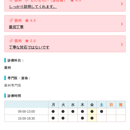
眼科
ものもらい（麦粒種）
4.5
しっかり説明してくれます。
眼科
4.5
親切丁寧
眼科
2.0
丁寧な対応ではないです
診療科目：
眼科
専門医・資格：
眼科専門医
診療時間
月
火
水
木
金
土
日
祝
09:00-13:00
15:00-18:30