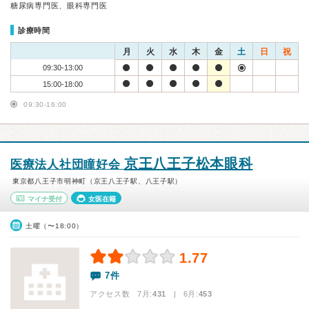
糖尿病専門医、眼科専門医
診療時間
月
火
水
木
金
土
日
祝
09:30-13:00
15:00-18:00
09:30-16:00
京王八王子松本眼科
医療法人社団瞳好会
東京都八王子市明神町（京王八王子駅、八王子駅）
マイナ受付
女医在籍
土曜（〜18:00）
1.77
7件
アクセス数 7月:
431
| 6月:
453