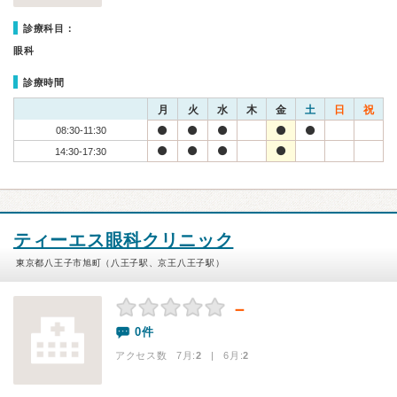
診療科目：
眼科
診療時間
月
火
水
木
金
土
日
祝
08:30-11:30
14:30-17:30
ティーエス眼科クリニック
東京都八王子市旭町（八王子駅、京王八王子駅）
－
0件
アクセス数 7月:
2
| 6月:
2