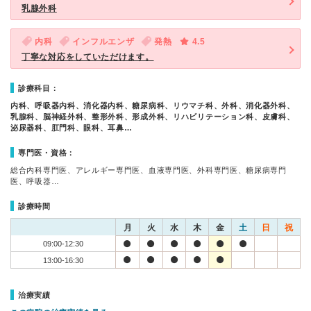
乳腺外科
内科
インフルエンザ
発熱
4.5
丁寧な対応をしていただけます。
診療科目：
内科、呼吸器内科、消化器内科、糖尿病科、リウマチ科、外科、消化器外科、
乳腺科、脳神経外科、整形外科、形成外科、リハビリテーション科、皮膚科、
泌尿器科、肛門科、眼科、耳鼻…
専門医・資格：
総合内科専門医、アレルギー専門医、血液専門医、外科専門医、糖尿病専門
医、呼吸器…
診療時間
月
火
水
木
金
土
日
祝
09:00-12:30
13:00-16:30
治療実績