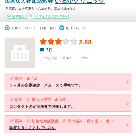
いるかクリニック
医療法人社団悠悠会
東京都八王子市東町（八王子駅、京王八王子駅）
駐車場あり
マイナ受付
(スマホ可)
土曜（〜19:30）・日曜・祝日
夜（〜19:30）
2.88
3件
アクセス数 7月:
67
| 6月:
98
眼科
4.5
３ヶ月の定期健診 スムーズで手軽です。
眼科
視力の低下
3.5
コンタクトの定期検査で利用します。
眼科
細菌性角膜潰瘍
目の痛み・目が赤い
1.0
診察をきちんとしていない