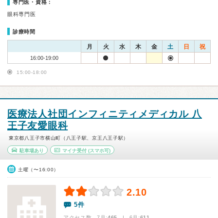
専門医・資格：
眼科専門医
診療時間
月
火
水
木
金
土
日
祝
16:00-19:00
15:00-18:00
医療法人社団インフィニティメディカル 八
王子友愛眼科
東京都八王子市横山町（八王子駅、京王八王子駅）
駐車場あり
マイナ受付
(スマホ可)
土曜（〜16:00）
2.10
5件
アクセス数 7月:
465
| 6月:
611