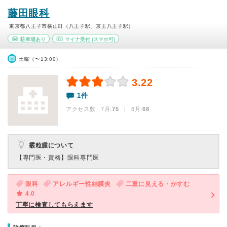
藤田眼科
東京都八王子市横山町（八王子駅、京王八王子駅）
駐車場あり
マイナ受付
(スマホ可)
土曜（〜13:00）
3.22
1件
アクセス数 7月:
75
| 6月:
68
霰粒腫について
【専門医・資格】
眼科専門医
眼科
アレルギー性結膜炎
二重に見える・かすむ
4.0
丁寧に検査してもらえます