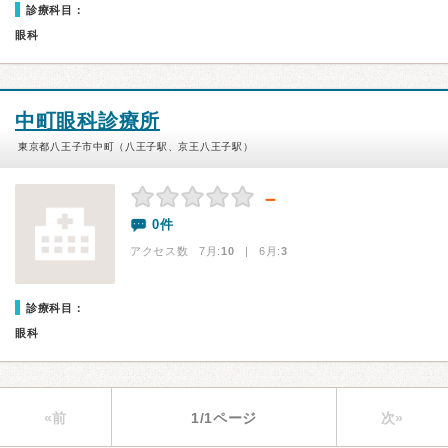
診療科目：
眼科
中町眼科診療所
東京都八王子市中町（八王子駅、京王八王子駅）
－
0件
アクセス数 7月:
10
| 6月:
3
診療科目：
眼科
«前
1/1ページ
次»