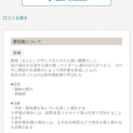
口コミを探す
霰粒腫について
詳細
眼瞼（まぶた）の中にできた小さな固い腫瘤のこと。
涙の成分を分泌する脂の腺（マイボーム腺)の出口がつまり、その
中に粥状の分泌物がたまって肉芽腫を形成したもの。
炎症を伴ったものは急性霰粒腫と呼ばれる。
■症状
・眼瞼の腫れ
・異物感
■治療
・手術：霰粒腫を包んでいる袋ごと摘出する
※早期の場合には、副腎皮質ステロイド薬の注射で完治すること
もある
※急性霰粒腫の場合には、まず抗生物質などで炎症を落ち着かせ
る必要がある