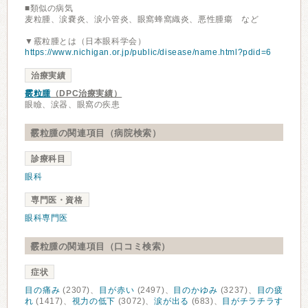
■類似の病気
麦粒腫、涙嚢炎、涙小管炎、眼窩蜂窩織炎、悪性腫瘍 など
▼霰粒腫とは（日本眼科学会）
https://www.nichigan.or.jp/public/disease/name.html?pdid=6
治療実績
霰粒腫
（DPC治療実績）
眼瞼、涙器、眼窩の疾患
霰粒腫の関連項目（病院検索）
診療科目
眼科
専門医・資格
眼科専門医
霰粒腫の関連項目（口コミ検索）
症状
目の痛み
(2307)、
目が赤い
(2497)、
目のかゆみ
(3237)、
目の疲
れ
(1417)、
視力の低下
(3072)、
涙が出る
(683)、
目がチラチラす