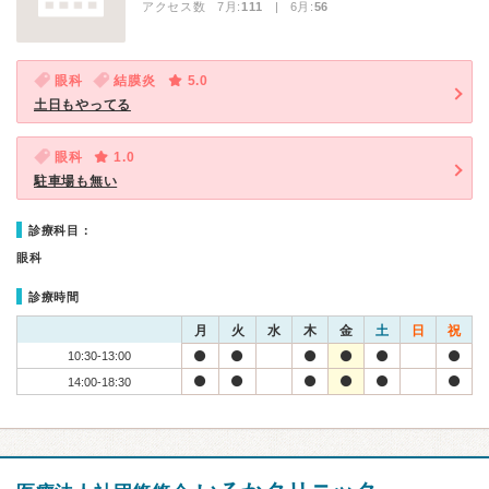
アクセス数 7月:
111
| 6月:
56
眼科
結膜炎
5.0
土日もやってる
眼科
1.0
駐車場も無い
診療科目：
眼科
診療時間
月
火
水
木
金
土
日
祝
10:30-13:00
14:00-18:30