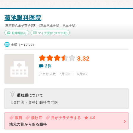
菊池眼科医院
東京都八王子市子安町（京王八王子駅、八王子駅）
駐車場あり
マイナ受付
(スマホ可)
土曜（〜12:00）
3.32
2件
アクセス数 7月:
90
| 6月:
82
霰粒腫について
【専門医・資格】
眼科専門医
眼科
飛蚊症
目がチラチラする
4.0
地元の昔からある眼科