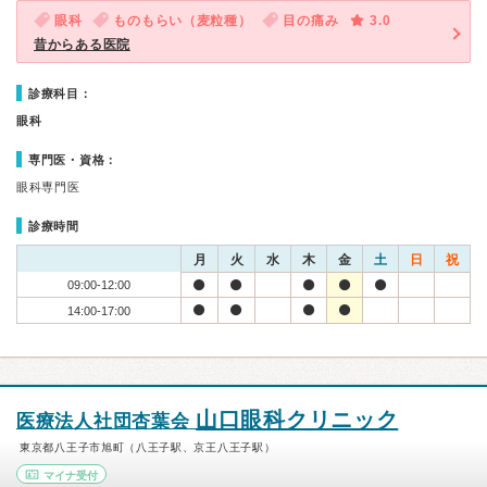
眼科
ものもらい（麦粒種）
目の痛み
3.0
昔からある医院
診療科目：
眼科
専門医・資格：
眼科専門医
診療時間
月
火
水
木
金
土
日
祝
09:00-12:00
14:00-17:00
山口眼科クリニック
医療法人社団杏葉会
東京都八王子市旭町（八王子駅、京王八王子駅）
マイナ受付