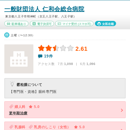
一般財団法人 仁和会総合病院
東京都八王子市明神町（京王八王子駅、八王子駅）
駐車場あり
電子決済可
マイナ受付
(スマホ可)
女医在籍
土曜（〜12:30）
2.61
19件
アクセス数 7月:
1,098
| 6月:
1,096
霰粒腫について
【専門医・資格】
眼科専門医
婦人科
5.0
更年期治療
乳腺科
乳房のしこり（女性）
5.0