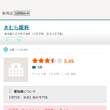
駅周辺
きむら眼科
東京都八王子市子安町（八王子駅、京王八王子駅）
マイナ受付
土曜（〜13:00）
3.45
3件
アクセス数 7月:
175
| 6月:
156
霰粒腫について
【専門医・資格】
眼科専門医