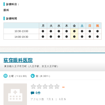
診療科目：
眼科
診療時間
月
火
水
木
金
土
日
祝
10:30-13:00
14:00-19:30
荻窪眼科医院
東京都八王子市万町（八王子駅、京王八王子駅）
土曜（〜11:30）
朝（8:30〜）
－
0件
アクセス数 7月:
1
| 6月:
5