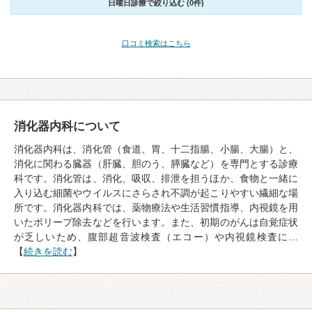
日曜日診療で絞り込む (0件)
口コミ検索はこちら
消化器内科について
消化器内科は、消化管（食道、胃、十二指腸、小腸、大腸）と、
消化に関わる臓器（肝臓、胆のう、膵臓など）を専門とする診療
科です。消化管は、消化、吸収、排泄を担うほか、食物と一緒に
入り込む細菌やウイルスにさらされ不調が起こりやすい繊細な場
所です。消化器内科では、薬物療法や生活習慣指導、内視鏡を用
いたポリープ除去などを行います。また、初期のがんは自覚症状
が乏しいため、腹部超音波検査（エコー）や内視鏡検査に…
【
続きを読む
】