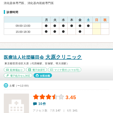
消化器病専門医、消化器内視鏡専門医
診療時間
月
火
水
木
金
土
日
祝
09:00-13:00
15:00-18:30
大原クリニック
医療法人社団篠田会
東京都世田谷区大原（代田橋駅、笹塚駅、明大前駅）
駐車場あり
電子決済可
マイナ受付
(スマホ可)
電子処方せん対応
女医在籍
土曜（〜12:00）
3.45
10件
アクセス数 7月:
147
| 6月:
141