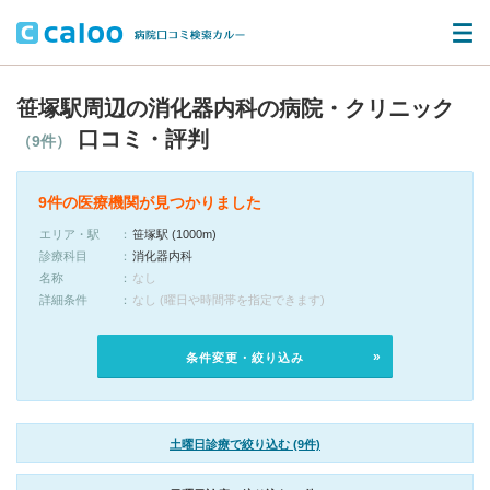
笹塚駅周辺の消化器内科の病院・クリニック
口コミ・評判
（9件）
9件の医療機関が見つかりました
エリア・駅
笹塚駅 (1000m)
診療科目
消化器内科
名称
なし
詳細条件
なし (曜日や時間帯を指定できます)
条件変更・絞り込み
土曜日診療で絞り込む (9件)