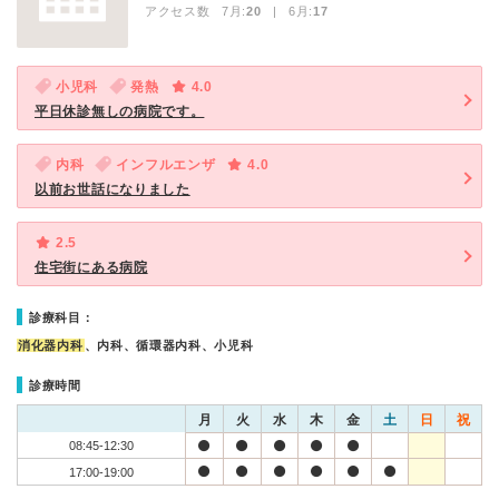
アクセス数 7月:
20
| 6月:
17
小児科
発熱
4.0
平日休診無しの病院です。
内科
インフルエンザ
4.0
以前お世話になりました
2.5
住宅街にある病院
診療科目：
消化器内科
、内科、循環器内科、小児科
診療時間
月
火
水
木
金
土
日
祝
08:45-12:30
17:00-19:00