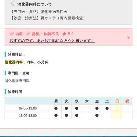
消化器内科について
【専門医・資格】
消化器病専門医
【診療・治療法】
胃カメラ（胃内視鏡検査）
内科
発熱・体調不良
5.0
おすすめです。またお世話になろうと思います。
診療科目：
消化器内科
、内科、小児科
専門医・資格：
消化器病専門医
診療時間
月
火
水
木
金
土
日
祝
09:00-12:00
15:00-18:00