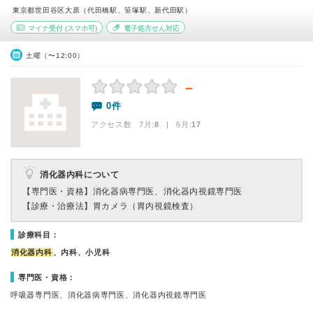
東京都世田谷区大原（代田橋駅、笹塚駅、新代田駅）
マイナ受付
(スマホ可)
電子処方せん対応
土曜（〜12:00）
－
0件
アクセス数 7月:
8
| 6月:
17
消化器内科について
【専門医・資格】
消化器病専門医、消化器内視鏡専門医
【診療・治療法】
胃カメラ（胃内視鏡検査）
診療科目：
消化器内科
、内科、小児科
専門医・資格：
呼吸器専門医、消化器病専門医、消化器内視鏡専門医