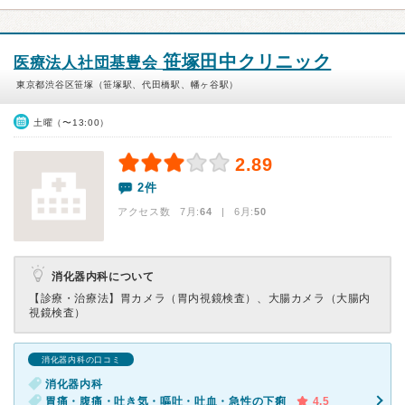
笹塚田中クリニック
医療法人社団基豊会
東京都渋谷区笹塚（笹塚駅、代田橋駅、幡ヶ谷駅）
土曜（〜13:00）
2.89
2件
アクセス数 7月:
64
| 6月:
50
消化器内科について
【診療・治療法】
胃カメラ（胃内視鏡検査）、大腸カメラ（大腸内
視鏡検査）
消化器内科の口コミ
消化器内科
胃痛・腹痛・吐き気・嘔吐・吐血・急性の下痢
4.5