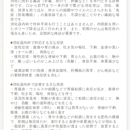
消化に関わる臓器（肝臓、胆のう、膵臓など）を専門とする診療
科です。口から肛門まで一本の管で繋がる消化管は、消化、吸
収、排泄を担うほか、外からの細菌やウイルスにさらされる「免
疫（防衛機能）」の最前線であり、不調が起こりやすい繊細な場
所です。
消化器内科で外科手術を行うことはありませんが、内視鏡を用い
たポリープ除去は広く行われます。また、初期のがんは無症状の
場合も多いため、定期的な検診が重要です。
■消化器内科で対応する主な症状
・急性症状：腹痛や胃の痛み、吐き気や嘔吐、下痢、血便や黒い
便（タール便）、発熱など
・慢性症状：慢性的な便秘や下痢、胃もたれ、お腹の張り、胸や
け、酸っぱいものがこみ上げる（呑酸）、食欲不振、体重減少な
ど
・健康診断での指摘：便潜血陽性、肝機能の異常、がん検診など
の要精密検査（無症状を含む）
■消化器内科で診療する主な疾患
・胃腸炎：ウイルスや細菌などで胃腸粘膜に炎症が起き、腹痛や
下痢、吐き気、嘔吐、発熱などを伴う
・逆流性食道炎：胃酸が食道に逆流して粘膜に炎症が起こり、胸
やけ、呑酸、喉の違和感などを生じる
・過敏性腸症候群（IBS）：検査では異常がないが、便秘や下痢、
腹痛、お腹の張りなどを繰り返す
・悪性腫瘍（がん）：胃や大腸などの粘膜に発生する悪性の腫瘍
で、初期は無症状だが、進行すると血便や体重減少などが現れる
・脂肪肝：肝臓に過度の中性脂肪が溜まった状態で、放置すると