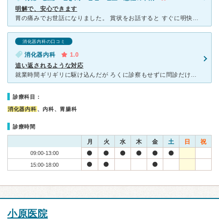
明解で、安心できます
胃の痛みでお世話になりました。 賞状をお話すると すぐに明快な答えが返ってきて 受診していて安心感がありました 先生は内視鏡か得意でいらっしゃるようなので、カメラの診察をご希望の場合は初診ではお願
消化器内科の口コミ
消化器内科
1.0
追い返されるような対応
就業時間ギリギリに駆け込んだが ろくに診察もせずに問診だけ。 何も見ず、ほとんど聞かず、何も教えず ｢薬で様子見る？｣｢カメラのむ？｣｢どうしたいの？｣ よくわからない症状で不安だから
診療科目：
消化器内科
、内科、胃腸科
診療時間
月
火
水
木
金
土
日
祝
09:00-13:00
15:00-18:00
小原医院