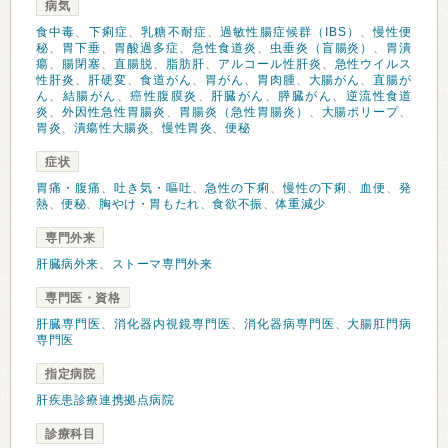
病気
食中毒
、
下痢症
、
乳糖不耐症
、
過敏性腸症候群（IBS）
、
慢性便
秘
、
胃下垂
、
胃酸過多症
、
急性食道炎
、
虫垂炎（盲腸炎）
、
胃潰
瘍
、
腸閉塞
、
直腸脱
、
脂肪肝
、
アルコール性肝炎
、
急性ウイルス
性肝炎
、
肝硬変
、
食道がん
、
胃がん
、
胃肉腫
、
大腸がん
、
直腸が
ん
、
結腸がん
、
癌性腹膜炎
、
肝臓がん
、
膵臓がん
、
逆流性食道
炎
、
外因性急性胃腸炎
、
胃腸炎（急性胃腸炎）
、
大腸ポリープ
、
胃炎
、
潰瘍性大腸炎
、
慢性胃炎
、
便秘
症状
胃痛・腹痛
、
吐き気・嘔吐
、
急性の下痢
、
慢性の下痢
、
血便
、
発
熱
、
便秘
、
胸やけ・胃もたれ
、
食欲不振
、
体重減少
専門外来
肝臓病外来
、
ストーマ専門外来
専門医・資格
肝臓専門医
、
消化器内視鏡専門医
、
消化器病専門医
、
大腸肛門病
専門医
指定病院
肝疾患診療連携拠点病院
診療科目