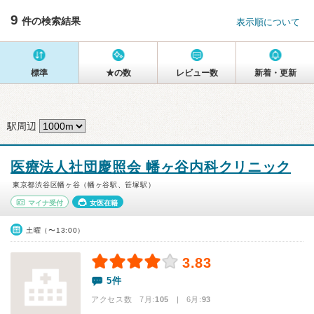
9
件の検索結果
表示順について
標準
★の数
レビュー数
新着・更新
駅周辺
医療法人社団慶照会 幡ヶ谷内科クリニック
東京都渋谷区幡ヶ谷（幡ヶ谷駅、笹塚駅）
マイナ受付
女医在籍
土曜（〜13:00）
3.83
5件
アクセス数 7月:
105
| 6月:
93