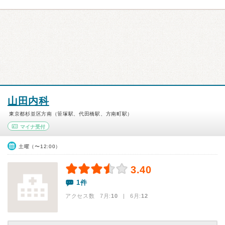
山田内科
東京都杉並区方南（笹塚駅、代田橋駅、方南町駅）
マイナ受付
土曜（〜12:00）
3.40
1件
アクセス数 7月:
10
| 6月:
12