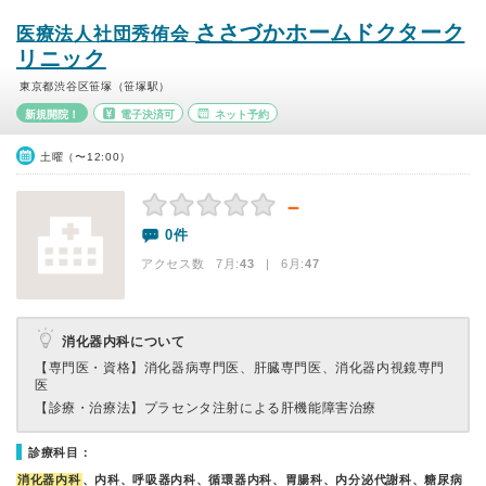
ささづかホームドクターク
医療法人社団秀侑会
リニック
東京都渋谷区笹塚（笹塚駅）
新規開院！
電子決済可
ネット予約
土曜（〜12:00）
－
0件
アクセス数 7月:
43
| 6月:
47
消化器内科について
【専門医・資格】
消化器病専門医、肝臓専門医、消化器内視鏡専門
医
【診療・治療法】
プラセンタ注射による肝機能障害治療
診療科目：
消化器内科
、内科、呼吸器内科、循環器内科、胃腸科、内分泌代謝科、糖尿病