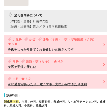
消化器内科について
【専門医・資格】
肝臓専門医
【診療・治療法】
胃カメラ（胃内視鏡検査）
小児科
かぜ
発熱（子供）・咳・呼吸困難（子供）
5.0
子供をしっかり診てくれる優しい女医さんです
内科
発熱・咳（セキ）
4.5
女医で子供に優しい
内科
4.0
Web受付があったり、電子マネー支払いができたり便利
診療科目：
消化器内科
、内科、外科、整形外科、形成外科、リハビリテーション科、皮膚
科、産婦人科、小児科、放射線科