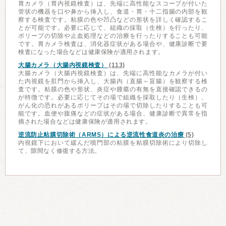
胃カメラ（胃内視鏡検査）は、先端に高性能なスコープが付いた
管状の機器を口や鼻から挿入し、食道・胃・十二指腸の内部を観
察する検査です。粘膜の色や凹凸などの形状を詳しく確認するこ
とが可能です。必要に応じて、組織の採取（生検）を行ったり、
ポリープの切除や止血処理などの治療を行ったりすることも可能
です。胃カメラ検査は、消化器症状がある場合や、健康診断で要
検査になった場合などは健康保険が適用されます。
大腸カメラ（大腸内視鏡検査）
(113)
大腸カメラ（大腸内視鏡検査）は、先端に高性能なカメラが付い
た内視鏡を肛門から挿入し、大腸内（直腸～盲腸）を観察する検
査です。粘膜の色や形状、炎症や腫瘍の有無を直接確認できるの
が特徴です。必要に応じてその場で組織を採取したり（生検）、
がん化の恐れがあるポリープはその場で切除したりすることも可
能です。血便や腹痛などの症状がある場合、健康診断で異常を指
摘された場合などは健康保険が適用されます。
逆流防止粘膜切除術（ARMS）による逆流性食道炎の治療
(5)
内視鏡下において緩んだ噴門部の粘膜を粘膜切除術により切除し
て、隙間なく修復する方法。