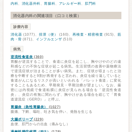
内科
、
消化器外科
、
胃腸科
、
アレルギー科
、
肛門科
消化器内科の関連項目（口コミ検索）
診療内容
消化器
(1077)、
排泄（便）
(160)、
再検査・精密検査
(915)、
筋
肉・骨
(871)、
インフルエンザ
(510)
病気
逆流性食道炎
(360)
胃酸が逆流することで、食道に炎症を起こし、胸やけやのどの違
和感などの不快な症状が起こる病気。生活習慣の改善や薬物療法
で逆流症状が治まることが多い病気。また、症状が収まったと治
療を中断すると9割が再発すると言われ、炎症を繰り返していると
食道がんになるリスクが高いといわれる「バレット食道」に変化
することもあるため、早期発見・早期治療が望ましい。なお、厳
密には内視鏡で食道粘膜に炎症が見られる場合を「逆流性食道
炎」、炎症の有無に関わらず、胸やけがある場合を総じて「胃食
道逆流症（GERD）」と呼ぶ。
胃腸炎（急性胃腸炎）
(1027)
腹痛、下痢、嘔吐、吐き気を伴い、発熱を生じる
大腸ポリープ
(229)
血便、肛門からの出血（痛みなし）
過敏性腸症候群（IBS）
(179)