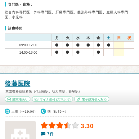
専門医・資格：
総合内科専門医、外科専門医、肝臓専門医、整形外科専門医、産婦人科専門
医、小児科…
診療時間
月
火
水
木
金
土
日
祝
09:00-12:00
14:00-18:00
後藤医院
東京都杉並区和泉（代田橋駅、明大前駅、笹塚駅）
駐車場あり
マイナ受付
(スマホ可)
電子処方せん対応
土曜（〜19:00）
朝（8:45〜）
3.30
3件