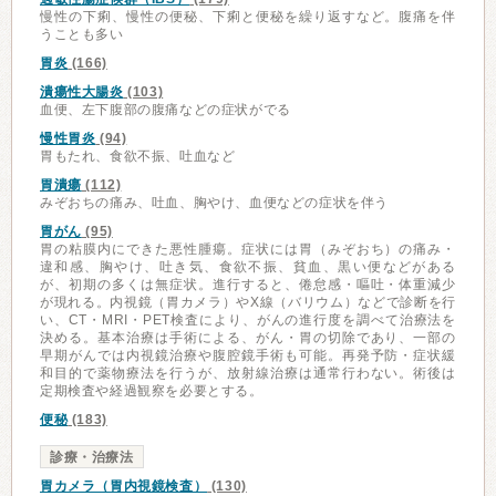
慢性の下痢、慢性の便秘、下痢と便秘を繰り返すなど。腹痛を伴
うことも多い
胃炎
(166)
潰瘍性大腸炎
(103)
血便、左下腹部の腹痛などの症状がでる
慢性胃炎
(94)
胃もたれ、食欲不振、吐血など
胃潰瘍
(112)
みぞおちの痛み、吐血、胸やけ、血便などの症状を伴う
胃がん
(95)
胃の粘膜内にできた悪性腫瘍。症状には胃（みぞおち）の痛み・
違和感、胸やけ、吐き気、食欲不振、貧血、黒い便などがある
が、初期の多くは無症状。進行すると、倦怠感・嘔吐・体重減少
が現れる。内視鏡（胃カメラ）やX線（バリウム）などで診断を行
い、CT・MRI・PET検査により、がんの進行度を調べて治療法を
決める。基本治療は手術による、がん・胃の切除であり、一部の
早期がんでは内視鏡治療や腹腔鏡手術も可能。再発予防・症状緩
和目的で薬物療法を行うが、放射線治療は通常行わない。術後は
定期検査や経過観察を必要とする。
便秘
(183)
診療・治療法
胃カメラ（胃内視鏡検査）
(130)