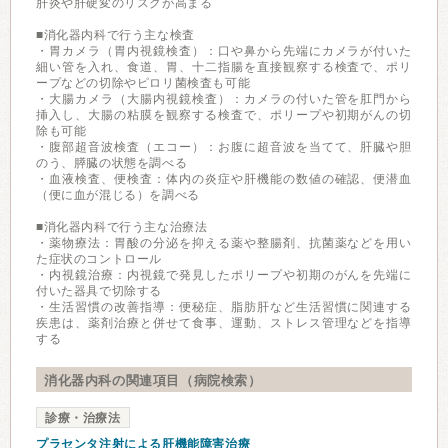
肝炎や肝硬変のリスクが高まる
■消化器内科で行う主な検査
・胃カメラ（胃内視鏡検査）：口や鼻から先端にカメラが付いた
細い管を入れ、食道、胃、十二指腸を直接観察する検査で、ポリ
ープなどの切除やピロリ菌検査も可能
・大腸カメラ（大腸内視鏡検査）：カメラの付いた管を肛門から
挿入し、大腸の粘膜を観察する検査で、ポリープや初期がんの切
除も可能
・腹部超音波検査（エコー）：お腹に超音波を当てて、肝臓や胆
のう、膵臓の状態を調べる
・血液検査、便検査：体内の炎症や肝機能の数値の確認、便潜血
（便に血が混じる）を調べる
■消化器内科で行う主な治療法
・薬物療法：胃酸の分泌を抑える薬や整腸剤、抗菌薬などを用い
た症状のコントロール
・内視鏡治療：内視鏡で発見したポリープや初期のがんを先端に
付いた器具で切除する
・生活習慣の改善指導：便秘症、脂肪肝など生活習慣に関連する
疾患は、薬剤治療と併せて食事、運動、ストレス管理などを指導
する
消化器内科の関連項目（病院検索）
診療・治療法
プラセンタ注射による肝機能障害治療