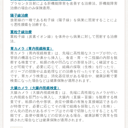
プラセンタ注射による肝機能障害を改善する治療法。肝機能障害
治療の場合のみ保険適用。
陽子線治療
放射線の一種である粒子線（陽子線）を病巣に照射することによ
り悪性腫瘍を治療する。
重粒子線治療
重粒子線（炭素イオン線）を体外から病巣に対して照射する治療
法。
胃カメラ（胃内視鏡検査）
胃カメラ（胃内視鏡検査）は、先端に高性能なスコープが付いた
管状の機器を口や鼻から挿入し、食道・胃・十二指腸の内部を観
察する検査です。粘膜の色や凹凸などの形状を詳しく確認するこ
とが可能です。必要に応じて、組織の採取（生検）を行ったり、
ポリープの切除や止血処理などの治療を行ったりすることも可能
です。胃カメラ検査は、消化器症状がある場合や、健康診断で要
検査になった場合などは健康保険が適用されます。
大腸カメラ（大腸内視鏡検査）
大腸カメラ（大腸内視鏡検査）は、先端に高性能なカメラが付い
た内視鏡を肛門から挿入し、大腸内（直腸～盲腸）を観察する検
査です。粘膜の色や形状、炎症や腫瘍の有無を直接確認できるの
が特徴です。必要に応じてその場で組織を採取したり（生検）、
がん化の恐れがあるポリープはその場で切除したりすることも可
能です。血便や腹痛などの症状がある場合、健康診断で異常を指
摘された場合などは健康保険が適用されます。