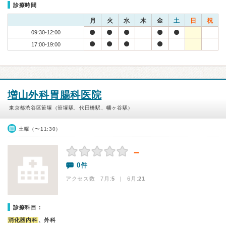
診療時間
月
火
水
木
金
土
日
祝
09:30-12:00
17:00-19:00
増山外科胃腸科医院
東京都渋谷区笹塚（笹塚駅、代田橋駅、幡ヶ谷駅）
土曜（〜11:30）
－
0件
アクセス数 7月:
5
| 6月:
21
診療科目：
消化器内科
、外科