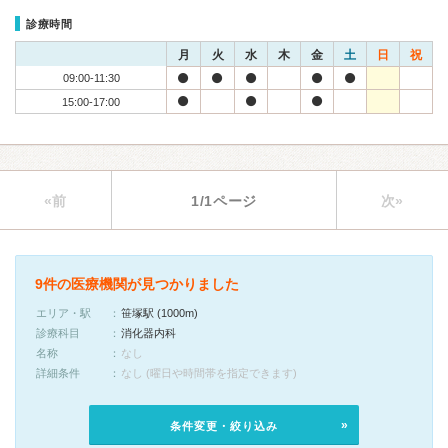
診療時間
月
火
水
木
金
土
日
祝
09:00-11:30
15:00-17:00
«前
1/1ページ
次»
9件の医療機関が見つかりました
エリア・駅
笹塚駅 (1000m)
診療科目
消化器内科
名称
なし
詳細条件
なし (曜日や時間帯を指定できます)
条件変更・絞り込み