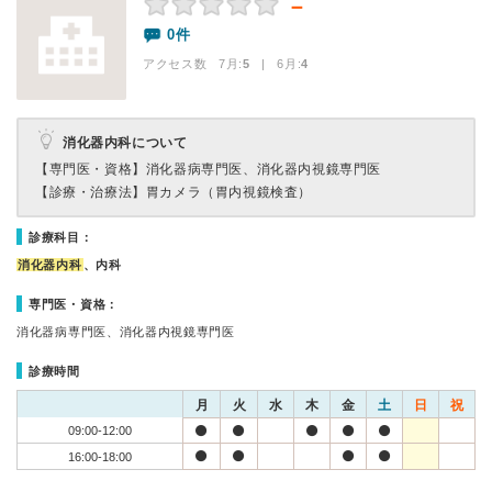
－
0件
アクセス数 7月:
5
| 6月:
4
消化器内科について
【専門医・資格】
消化器病専門医、消化器内視鏡専門医
【診療・治療法】
胃カメラ（胃内視鏡検査）
診療科目：
消化器内科
、内科
専門医・資格：
消化器病専門医、消化器内視鏡専門医
診療時間
月
火
水
木
金
土
日
祝
09:00-12:00
16:00-18:00