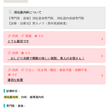
消化器内科について
【専門医・資格】
消化器病専門医、消化器内視鏡専門医
【診療・治療法】
胃カメラ（胃内視鏡検査）
内科
発熱
5.0
とても親切です
内科
4.5
おしどり夫婦で開業の珍しい医院。美人の女医さん！
内科
だるい・吐き気・嘔吐・食欲不振・体調不良
4.0
適切な処置
診療科目：
消化器内科
、内科、循環器内科
専門医・資格：