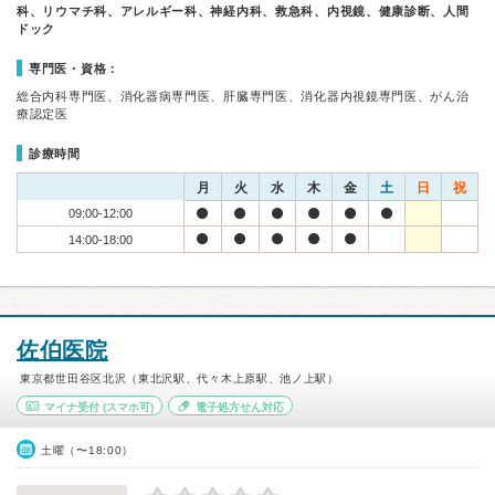
科、リウマチ科、アレルギー科、神経内科、救急科、内視鏡、健康診断、人間
ドック
専門医・資格：
総合内科専門医、消化器病専門医、肝臓専門医、消化器内視鏡専門医、がん治
療認定医
診療時間
月
火
水
木
金
土
日
祝
09:00-12:00
14:00-18:00
佐伯医院
東京都世田谷区北沢（東北沢駅、代々木上原駅、池ノ上駅）
マイナ受付
(スマホ可)
電子処方せん対応
土曜（〜18:00）