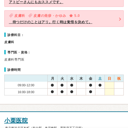
アトピーさんにもおススメです。
皮膚科
皮膚の発疹・かゆみ
5.0
待つだけのことはアリ。行く時は覚悟を決めて。
診療科目：
皮膚科
専門医・資格：
皮膚科専門医
診療時間
月
火
水
木
金
土
日
祝
09:00-12:00
16:00-18:00
小栗医院
東京都渋谷区本町（初台駅、参宮橋駅、西新宿五丁目駅）