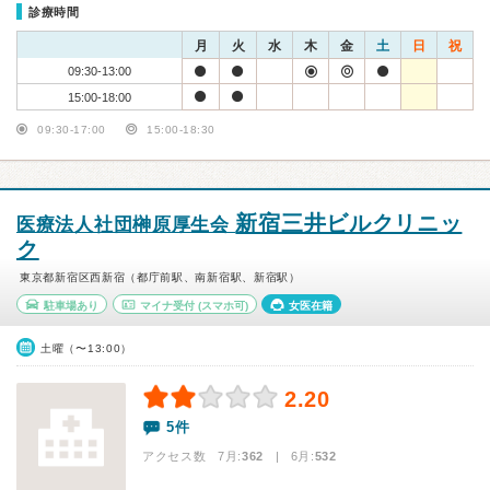
診療時間
月
火
水
木
金
土
日
祝
09:30-13:00
15:00-18:00
09:30-17:00
15:00-18:30
新宿三井ビルクリニッ
医療法人社団榊原厚生会
ク
東京都新宿区西新宿（都庁前駅、南新宿駅、新宿駅）
駐車場あり
マイナ受付
(スマホ可)
女医在籍
土曜（〜13:00）
2.20
5件
アクセス数 7月:
362
| 6月:
532