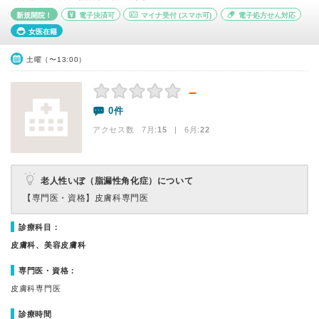
新規開院！
電子決済可
マイナ受付
(スマホ可)
電子処方せん対応
女医在籍
土曜（〜13:00）
－
0件
アクセス数 7月:
15
| 6月:
22
老人性いぼ（脂漏性角化症）について
【専門医・資格】
皮膚科専門医
診療科目：
皮膚科、美容皮膚科
専門医・資格：
皮膚科専門医
診療時間