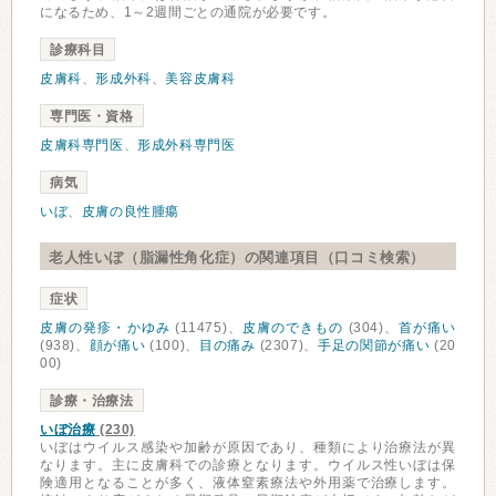
になるため、1～2週間ごとの通院が必要です。
診療科目
皮膚科
、
形成外科
、
美容皮膚科
専門医・資格
皮膚科専門医
、
形成外科専門医
病気
いぼ
、
皮膚の良性腫瘍
老人性いぼ（脂漏性角化症）の関連項目（口コミ検索）
症状
皮膚の発疹・かゆみ
(11475)、
皮膚のできもの
(304)、
首が痛い
(938)、
顔が痛い
(100)、
目の痛み
(2307)、
手足の関節が痛い
(20
00)
診療・治療法
いぼ治療
(230)
いぼはウイルス感染や加齢が原因であり、種類により治療法が異
なります。主に皮膚科での診療となります。ウイルス性いぼは保
険適用となることが多く、液体窒素療法や外用薬で治療します。