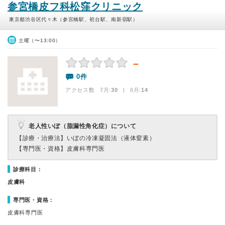
参宮橋皮フ科松窪クリニック
東京都渋谷区代々木（参宮橋駅、初台駅、南新宿駅）
土曜（〜13:00）
－
0件
アクセス数 7月:
30
| 6月:
14
老人性いぼ（脂漏性角化症）について
【診療・治療法】
いぼの冷凍凝固法（液体窒素）
【専門医・資格】
皮膚科専門医
診療科目：
皮膚科
専門医・資格：
皮膚科専門医