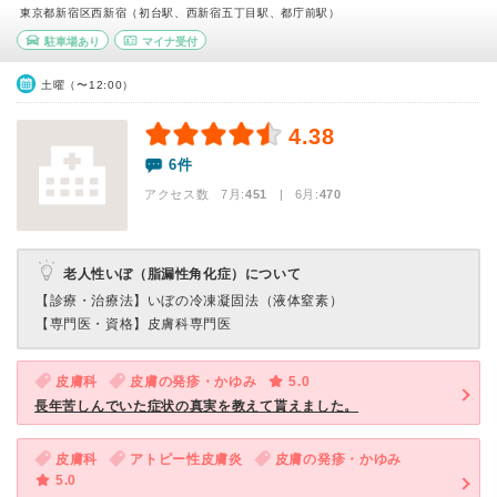
東京都新宿区西新宿（初台駅、西新宿五丁目駅、都庁前駅）
駐車場あり
マイナ受付
土曜（〜12:00）
4.38
6件
アクセス数 7月:
451
| 6月:
470
老人性いぼ（脂漏性角化症）について
【診療・治療法】
いぼの冷凍凝固法（液体窒素）
【専門医・資格】
皮膚科専門医
皮膚科
皮膚の発疹・かゆみ
5.0
長年苦しんでいた症状の真実を教えて貰えました。
皮膚科
アトピー性皮膚炎
皮膚の発疹・かゆみ
5.0