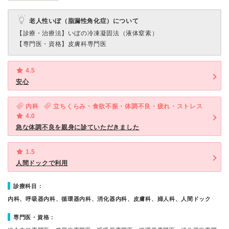
老人性いぼ（脂漏性角化症）について
【診療・治療法】
いぼの冷凍凝固法（液体窒素）
【専門医・資格】
皮膚科専門医
4.5
安心
内科
立ちくらみ・食欲不振・体調不良・疲れ・ストレス
4.0
急な体調不良を親身に診ていただきました
1.5
人間ドックで利用
診療科目：
内科、呼吸器内科、循環器内科、消化器内科、皮膚科、婦人科、人間ドック
専門医・資格：