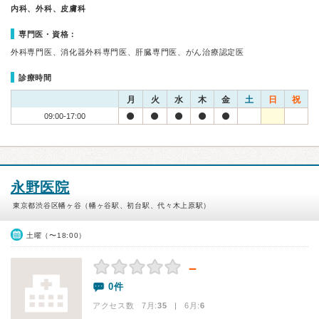
内科、外科、皮膚科
専門医・資格：
外科専門医、消化器外科専門医、肝臓専門医、がん治療認定医
診療時間
月
火
水
木
金
土
日
祝
09:00-17:00
永野医院
東京都渋谷区幡ヶ谷（幡ヶ谷駅、初台駅、代々木上原駅）
土曜（〜18:00）
－
0件
アクセス数 7月:
35
| 6月:
6