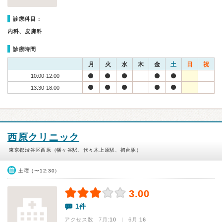
診療科目：
内科、皮膚科
診療時間
月
火
水
木
金
土
日
祝
10:00-12:00
13:30-18:00
西原クリニック
東京都渋谷区西原（幡ヶ谷駅、代々木上原駅、初台駅）
土曜（〜12:30）
3.00
1件
アクセス数 7月:
10
| 6月:
16