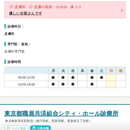
皮膚科
皮膚の発疹・かゆみ
3.5
優しい女医さんです
診療科目：
皮膚科
専門医・資格：
皮膚科専門医
診療時間
月
火
水
木
金
土
日
祝
09:00-12:00
14:00-18:00
東京都職員共済組合シティ・ホール診療所
東京都新宿区西新宿（都庁前駅、西新宿駅、西新宿五丁目駅）
マイナ受付
女医在籍