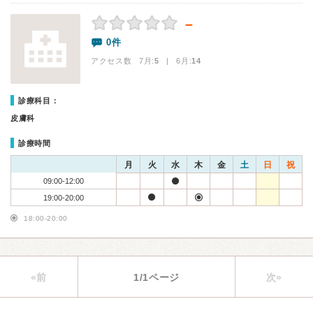
－
0件
アクセス数 7月:
5
| 6月:
14
診療科目：
皮膚科
診療時間
月
火
水
木
金
土
日
祝
09:00-12:00
19:00-20:00
18:00-20:00
«前
1/1ページ
次»