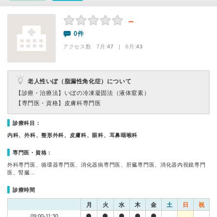
－
0件
アクセス数 7月:
47
| 6月:
43
老人性いぼ（脂漏性角化症）について
【診療・治療法】
いぼの冷凍凝固法（液体窒素）
【専門医・資格】
皮膚科専門医
診療科目：
内科、外科、整形外科、皮膚科、眼科、耳鼻咽喉科
専門医・資格：
外科専門医、循環器専門医、消化器病専門医、肝臓専門医、消化器内視鏡専門
医、腎臓…
診療時間
月
火
水
木
金
土
日
祝
09:00-11:30