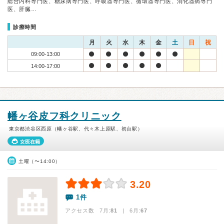
総合内科専門医、糖尿病専門医、呼吸器専門医、循環器専門医、消化器病専門
医、肝臓…
診療時間
月
火
水
木
金
土
日
祝
09:00-13:00
14:00-17:00
幡ヶ谷皮フ科クリニック
東京都渋谷区西原（幡ヶ谷駅、代々木上原駅、初台駅）
女医在籍
土曜（〜14:00）
3.20
1件
アクセス数 7月:
81
| 6月:
67