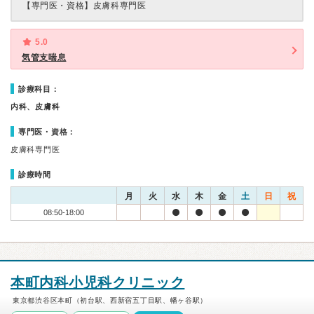
【専門医・資格】
皮膚科専門医
5.0
気管支喘息
診療科目：
内科、皮膚科
専門医・資格：
皮膚科専門医
診療時間
月
火
水
木
金
土
日
祝
08:50-18:00
本町内科小児科クリニック
東京都渋谷区本町（初台駅、西新宿五丁目駅、幡ヶ谷駅）