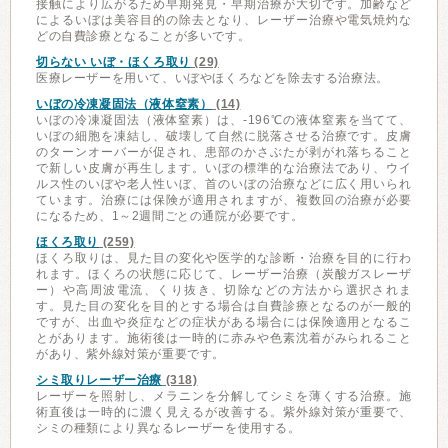
接触により広がるため早期発見・早期治療が大切です。加齢など
によるいぼは美容目的の除去となり、レーザー治療や電気焼灼な
どの自費診療となることが多いです。
切らない いぼ・ほくろ取り
(29)
医療レーザーを用いて、いぼやほくろなどを除去する治療法。
いぼの冷凍凝固法（液体窒素）
(14)
いぼの冷凍凝固法（液体窒素）は、-196℃の液体窒素を当てて、
いぼの細胞を凍結し、破壊して自然に脱落させる治療です。皮膚
のターンオーバーが促され、患部のかさぶたが剥がれ落ちること
で新しい皮膚が再生します。いぼの標準的な治療法であり、ウイ
ルス性のいぼや老人性いぼ、首のいぼの治療などに広く用いられ
ています。治療には保険が適用されますが、複数回の治療が必要
になるため、1～2週間ごとの通院が必要です。
ほくろ取り
(259)
ほくろ取りは、見た目の変化や医学的な診断・治療を目的に行わ
れます。ほくろの状態に応じて、レーザー治療（炭酸ガスレーザ
ー）や高周波電流、くり抜き、切除などの方法から選択されま
す。見た目の変化を目的とする場合は自費診療となるのが一般的
ですが、出血や炎症などの症状がある場合には保険適用となるこ
とがあります。施術後は一時的に赤みや色素沈着がみられること
があり、紫外線対策が重要です。
シミ取りレーザー治療
(318)
レーザーを照射し、メラニンを分解してシミを薄くする治療。施
術直後は一時的に濃く見えるが改善する。紫外線対策が重要で、
シミの種類により異なるレーザーを使用する。