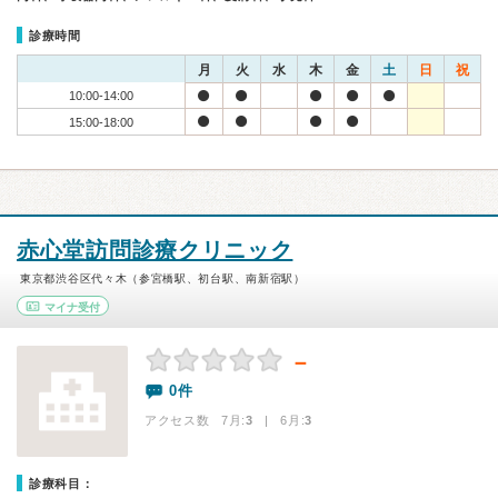
診療時間
月
火
水
木
金
土
日
祝
10:00-14:00
15:00-18:00
赤心堂訪問診療クリニック
東京都渋谷区代々木（参宮橋駅、初台駅、南新宿駅）
マイナ受付
－
0件
アクセス数 7月:
3
| 6月:
3
診療科目：