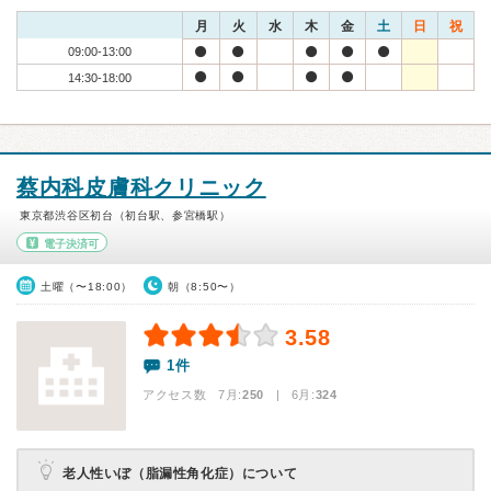
月
火
水
木
金
土
日
祝
09:00-13:00
14:30-18:00
蔡内科皮膚科クリニック
東京都渋谷区初台（初台駅、参宮橋駅）
電子決済可
土曜（〜18:00）
朝（8:50〜）
3.58
1件
アクセス数 7月:
250
| 6月:
324
老人性いぼ（脂漏性角化症）について