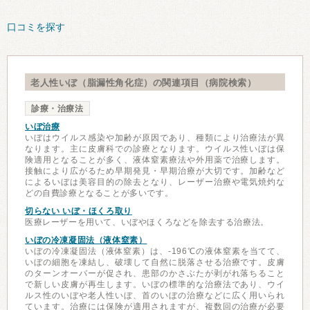
口コミを探す
老人性いぼ（脂漏性角化症）の関連項目（病院検索）
診療・治療法
いぼ治療
いぼはウイルス感染や加齢が原因であり、種類により治療法が異
なります。主に皮膚科での診療となります。ウイルス性いぼは保
険適用となることが多く、液体窒素療法や外用薬で治療します。
接触により広がるため早期発見・早期治療が大切です。加齢など
によるいぼは美容目的の除去となり、レーザー治療や電気焼灼な
どの自費診療となることが多いです。
切らない いぼ・ほくろ取り
医療レーザーを用いて、いぼやほくろなどを除去する治療法。
いぼの冷凍凝固法（液体窒素）
いぼの冷凍凝固法（液体窒素）は、-196℃の液体窒素を当てて、
いぼの細胞を凍結し、破壊して自然に脱落させる治療です。皮膚
のターンオーバーが促され、患部のかさぶたが剥がれ落ちること
で新しい皮膚が再生します。いぼの標準的な治療法であり、ウイ
ルス性のいぼや老人性いぼ、首のいぼの治療などに広く用いられ
ています。治療には保険が適用されますが、複数回の治療が必要