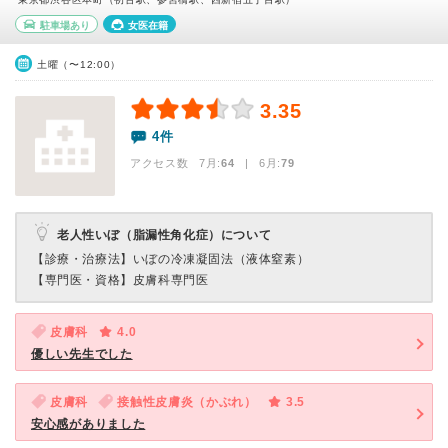
駐車場あり
女医在籍
土曜（〜12:00）
3.35
4件
アクセス数 7月:
64
| 6月:
79
老人性いぼ（脂漏性角化症）について
【診療・治療法】
いぼの冷凍凝固法（液体窒素）
【専門医・資格】
皮膚科専門医
皮膚科
4.0
優しい先生でした
皮膚科
接触性皮膚炎（かぶれ）
3.5
安心感がありました