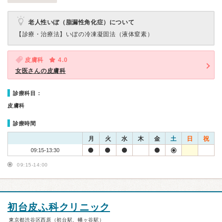
老人性いぼ（脂漏性角化症）について
【診療・治療法】
いぼの冷凍凝固法（液体窒素）
皮膚科
4.0
女医さんの皮膚科
診療科目：
皮膚科
診療時間
月
火
水
木
金
土
日
祝
09:15-13:30
09:15-14:00
初台皮ふ科クリニック
東京都渋谷区西原（初台駅、幡ヶ谷駅）