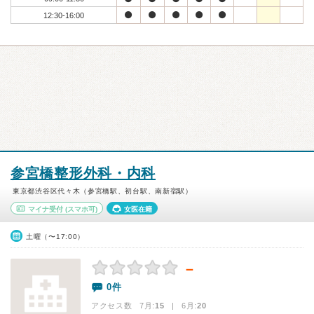
12:30-16:00
参宮橋整形外科・内科
東京都渋谷区代々木（参宮橋駅、初台駅、南新宿駅）
マイナ受付
(スマホ可)
女医在籍
土曜（〜17:00）
－
0件
アクセス数 7月:
15
| 6月:
20