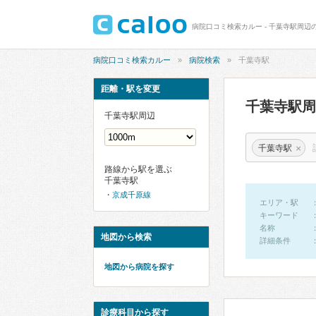
病院口コミ検索カルー - 千葉寺駅周辺
病院口コミ検索カルー
病院検索
千葉寺駅
距離・駅を変更
千葉寺駅
千葉寺駅周辺
×
千葉寺駅
路線から駅を選ぶ
千葉寺駅
京成千原線
エリア・駅
キーワード
名称
地図から検索
詳細条件
地図から病院を探す
診療科目から探す