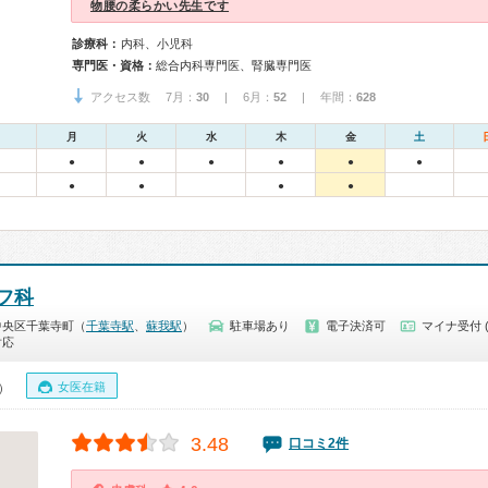
物腰の柔らかい先生です
診療科：
内科、小児科
専門医・資格：
総合内科専門医、腎臓専門医
アクセス数 7月：
30
| 6月：
52
| 年間：
628
月
火
水
木
金
土
●
●
●
●
●
●
●
●
●
●
フ科
中央区千葉寺町（
千葉寺駅
、
蘇我駅
）
駐車場あり
電子決済可
マイナ受付 
対応
女医在籍
0）
3.48
口コミ2件