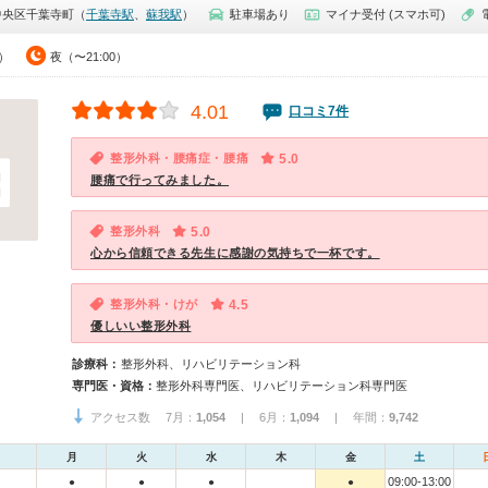
中央区千葉寺町（
千葉寺駅
、
蘇我駅
）
駐車場あり
マイナ受付 (スマホ可)
0）
夜（〜21:00）
4.01
口コミ7件
整形外科・腰痛症・腰痛
5.0
腰痛で行ってみました。
整形外科
5.0
心から信頼できる先生に感謝の気持ちで一杯です。
整形外科・けが
4.5
優しいい整形外科
診療科：
整形外科、リハビリテーション科
専門医・資格：
整形外科専門医、リハビリテーション科専門医
アクセス数 7月：
1,054
| 6月：
1,094
| 年間：
9,742
月
火
水
木
金
土
09:00-13:00
●
●
●
●