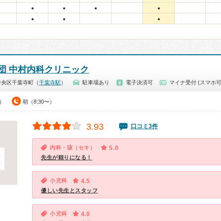
●
●
●
●
●
●
●
団 中村内科クリニック
中央区千葉寺町（
千葉寺駅
）
駐車場あり
電子決済可
マイナ受付 (スマホ可
0）
朝（8:30〜）
3.93
口コミ3件
内科・咳（セキ）
5.0
先生が頼りになる！
小児科
4.5
優しい先生とスタッフ
小児科
4.0