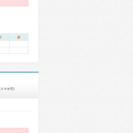
日
祝
(スマホ可)