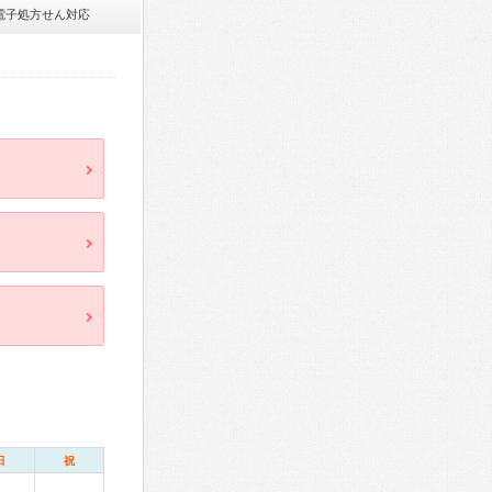
電子処方せん対応
日
祝