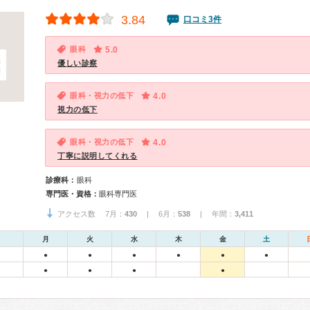
3.84
口コミ3件
眼科
5.0
優しい診察
眼科・視力の低下
4.0
視力の低下
眼科・視力の低下
4.0
丁寧に説明してくれる
診療科：
眼科
専門医・資格：
眼科専門医
アクセス数 7月：
430
| 6月：
538
| 年間：
3,411
月
火
水
木
金
土
●
●
●
●
●
●
●
●
●
●