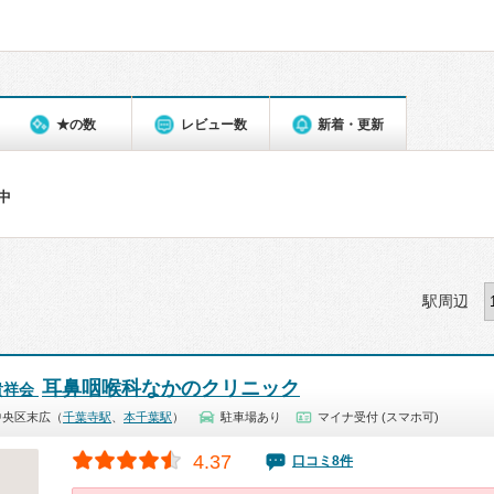
★の数
レビュー数
新着・更新
件中
駅周辺
耳鼻咽喉科なかのクリニック
貴祥会
中央区末広（
千葉寺駅
、
本千葉駅
）
駐車場あり
マイナ受付 (スマホ可)
4.37
口コミ8件