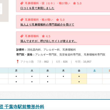
耳鼻咽喉科・咳（セキ）・喉が痛い
5.0
口コミを見て来院しました
耳鼻咽喉科・喉が痛い
5.0
知人より耳鼻咽喉科の専門医紹介を受けて
耳鼻咽喉科
4.5
混んでますが、呼び出しサイトが使えます。
診療科：
消化器内科、アレルギー科、耳鼻咽喉科
専門医・資格：
アレルギー専門医、気管食道科専門医、耳鼻咽喉科専門医
アクセス数 7月：
862
| 6月：
826
| 年間：
10,957
月
火
水
木
金
土
●
●
●
●
●
●
●
●
●
団 千葉寺駅前整形外科