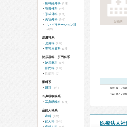
脳神経外科
(1件)
整形外科
(4件)
形成外科
(1件)
美容外科
(1件)
診療所
リハビリテーション科
(4件)
皮膚科系
皮膚科
(2件)
美容皮膚科
(1件)
泌尿器科・肛門科系
泌尿器科
(1件)
肛門科
(1件)
性病科
(0)
眼科系
眼科
(4件)
09:00-12:00
14:00-17:00
耳鼻咽喉科系
耳鼻咽喉科
(2件)
産婦人科系
産科
(1件)
婦人科
(1件)
医療法人社
産婦人科
(1件)