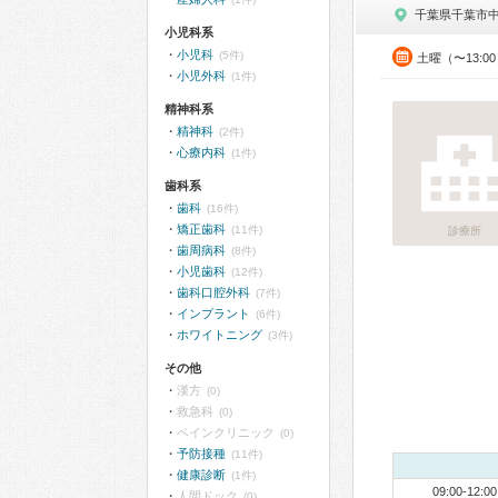
千葉県千葉市
小児科系
小児科
(5件)
土曜（〜13:0
小児外科
(1件)
精神科系
精神科
(2件)
心療内科
(1件)
歯科系
歯科
(16件)
矯正歯科
(11件)
診療所
歯周病科
(8件)
小児歯科
(12件)
歯科口腔外科
(7件)
インプラント
(6件)
ホワイトニング
(3件)
その他
漢方
(0)
救急科
(0)
ペインクリニック
(0)
予防接種
(11件)
健康診断
(1件)
09:00-12:00
人間ドック
(0)