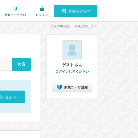
病院をさがす
新規ユーザ登録
ログイン
182,230
病院・
264,124
口コミ
ゲスト
さん
ログインしてください
新規ユーザ登録
絞り込み »