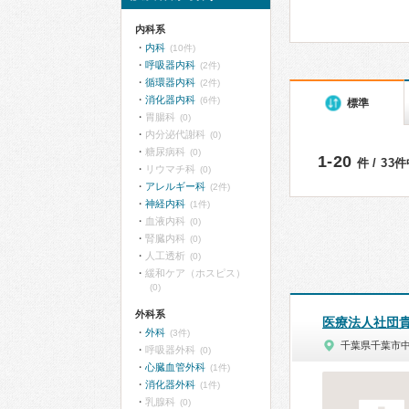
内科系
内科
(10件)
呼吸器内科
(2件)
循環器内科
(2件)
消化器内科
(6件)
標準
胃腸科
(0)
内分泌代謝科
(0)
糖尿病科
(0)
1-20
件 / 33
リウマチ科
(0)
アレルギー科
(2件)
神経内科
(1件)
血液内科
(0)
腎臓内科
(0)
人工透析
(0)
緩和ケア（ホスピス）
(0)
外科系
医療法人社団
外科
(3件)
千葉県千葉市
呼吸器外科
(0)
心臓血管外科
(1件)
消化器外科
(1件)
乳腺科
(0)