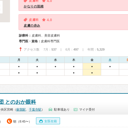
皮膚科
4.0
かなりの混雑
皮膚科
4.0
皮膚の赤み
診療科：
皮膚科、美容皮膚科
専門医・資格：
皮膚科専門医
アクセス数 7月：
537
| 6月：
497
| 年間：
5,329
月
火
水
木
金
土
●
●
●
●
●
●
●
●
●
●
団 とのおか眼科
中央区宮崎（
蘇我駅
、
千葉寺駅
）
駐車場あり
マイナ受付
女医在籍
0）
朝（8:45〜）