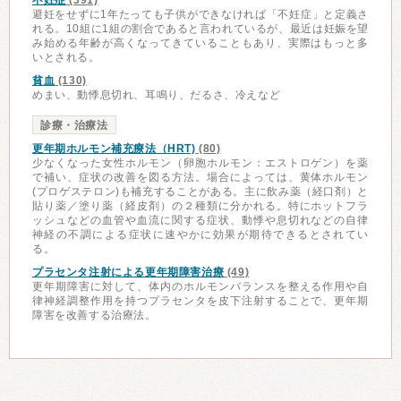
不妊症
(391)
避妊をせずに1年たっても子供ができなければ「不妊症」と定義さ
れる。10組に1組の割合であると言われているが、最近は妊娠を望
み始める年齢が高くなってきていることもあり、実際はもっと多
いとされる。
貧血
(130)
めまい、動悸息切れ、耳鳴り、だるさ、冷えなど
診療・治療法
更年期ホルモン補充療法（HRT)
(80)
少なくなった女性ホルモン（卵胞ホルモン：エストロゲン）を薬
で補い、症状の改善を図る方法。場合によっては、黄体ホルモン
(プロゲステロン)も補充することがある。主に飲み薬（経口剤）と
貼り薬／塗り薬（経皮剤）の２種類に分かれる。特にホットフラ
ッシュなどの血管や血流に関する症状、動悸や息切れなどの自律
神経の不調による症状に速やかに効果が期待できるとされてい
る。
プラセンタ注射による更年期障害治療
(49)
更年期障害に対して、体内のホルモンバランスを整える作用や自
律神経調整作用を持つプラセンタを皮下注射することで、更年期
障害を改善する治療法。