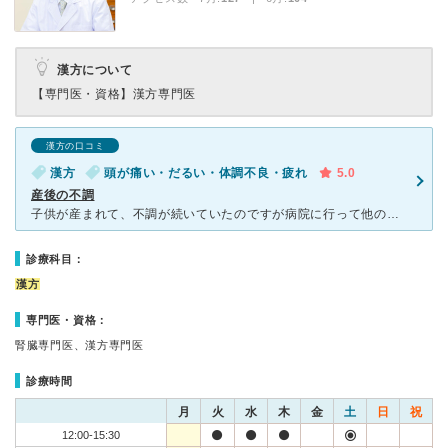
漢方について
【専門医・資格】
漢方専門医
漢方の口コミ
漢方
頭が痛い・だるい・体調不良・疲れ
5.0
産後の不調
子供が産まれて、不調が続いていたのですが病院に行って他の感染症をもらうのも怖いし、行く時間もなく市販薬で誤魔化して過ごしていました。 ただ、あまりにも症状が酷くなってきたのでオンラインで受けられるこ
診療科目：
漢方
専門医・資格：
腎臓専門医、漢方専門医
診療時間
月
火
水
木
金
土
日
祝
12:00-15:30