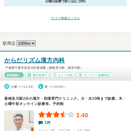
日曜日診療で絞り込む (0件)
口コミ検索はこちら
駅周辺
からだリズム漢方内科
千葉県千葉市花見川区南花園（新検見川駅、検見川駅）
新規開院！
電子決済可
ネット予約
オンライン診療対応
土曜（〜11:30）
夜（〜20:00）
新検見川駅2分の漢方・和漢専門クリニック。火・水20時まで診療。木・
土曜午前オンライン診療有。予約制
3.40
1件
アクセス数 7月:
127
| 6月:
104