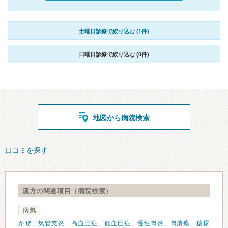
土曜日診療で絞り込む (1件)
日曜日診療で絞り込む (0件)
地図から病院検索
口コミを探す
漢方の関連項目（病院検索）
病気
かぜ
、
気管支炎
、
高血圧症
、
低血圧症
、
慢性胃炎
、
胃潰瘍
、
糖尿