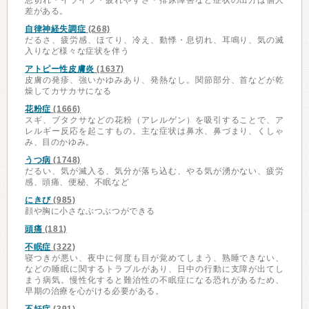
息切れ・イライラ・疲れやすさ・排尿障害など症状の出方は個人
差がある。
自律神経失調症
(268)
だるさ、疲労感、ほてり、冷え、動悸・息切れ、耳鳴り、気の滅
入りなど様々な症状を伴う
アトピー性皮膚炎
(1637)
皮膚の発疹、強いかゆみあり、発熱なし。関節部分、首などが乾
燥してカサカサになる
花粉症
(1666)
スギ、ブタクサなどの花粉（アレルゲン）を吸引することで、ア
レルギー反応を起こすもの。主な症状は鼻水、鼻づまり、くしゃ
み、目のかゆみ。
うつ病
(1748)
だるい、気が滅入る、気分が落ち込む、やる気が湧かない、疲労
感、頭痛、便秘、不眠など
にきび
(985)
顔や胸に小さなぶつぶつができる
頭痛
(181)
不眠症
(322)
寝つきが悪い、夜中に何度も目が覚めてしまう、熟睡できない、
などの睡眠に関するトラブルがあり、日中の行動に支障が出てし
まう病気。慢性化すると難治性の不眠症になる恐れがあるため、
早期の治療を心がける必要がある。