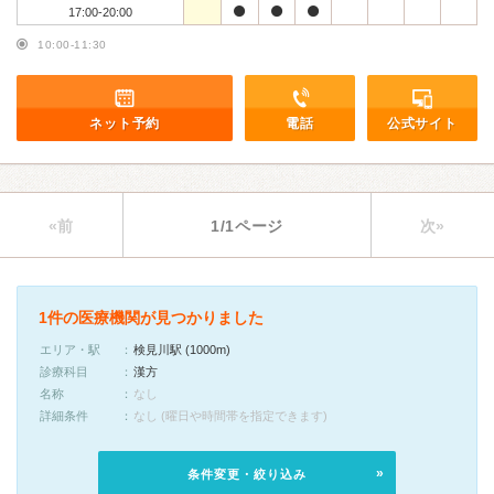
17:00-20:00
10:00-11:30
ネット予約
電話
公式サイト
«前
1/1ページ
次»
1件の医療機関が見つかりました
エリア・駅
検見川駅 (1000m)
診療科目
漢方
名称
なし
詳細条件
なし (曜日や時間帯を指定できます)
条件変更・絞り込み