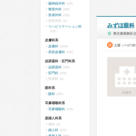
脳神経外科
(1件)
整形外科
(9件)
形成外科
(2件)
美容外科
(0)
みずほ眼科
リハビリテーション科
(7件)
東京都葛飾区
皮膚科系
土曜（〜17:0
皮膚科
(16件)
美容皮膚科
(2件)
泌尿器科・肛門科系
泌尿器科
(4件)
肛門科
(1件)
性病科
(0)
眼科系
診療所
眼科
(5件)
耳鼻咽喉科系
耳鼻咽喉科
(5件)
産婦人科系
産科
(0)
婦人科
(1件)
産婦人科
(5件)