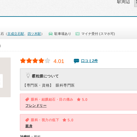
駅周辺
立石（
京成立石駅
、
四ツ木駅
）
駐車場あり
マイナ受付 (スマホ可)
0）
4.01
口コミ2件
霰粒腫について
【専門医・資格】
眼科専門医
眼科・結膜結石・目の痛み
5.0
フレンドリー
眼科・視力の低下
5.0
親身
診療科：
眼科