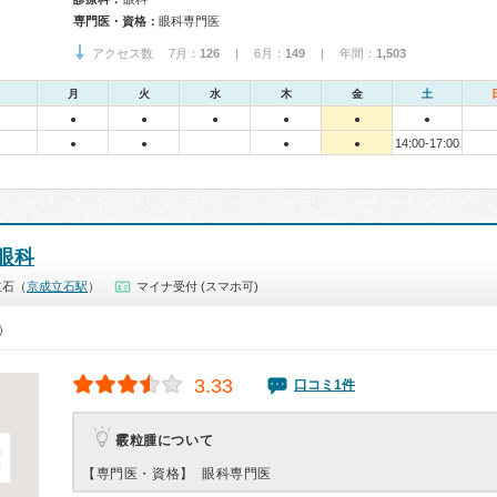
専門医・資格：
眼科専門医
アクセス数 7月：
126
| 6月：
149
| 年間：
1,503
月
火
水
木
金
土
●
●
●
●
●
●
14:00-17:00
●
●
●
●
眼科
立石（
京成立石駅
）
マイナ受付 (スマホ可)
0）
3.33
口コミ1件
霰粒腫について
【専門医・資格】
眼科専門医