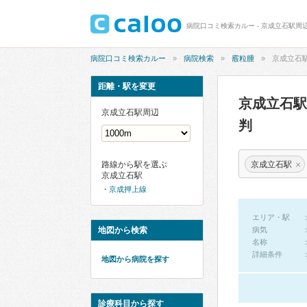
病院口コミ検索カルー - 京成立石駅周
病院口コミ検索カルー
病院検索
霰粒腫
京成立石
距離・駅を変更
京成立石
京成立石駅周辺
判
×
京成立石駅
路線から駅を選ぶ
京成立石駅
京成押上線
エリア・駅
地図から検索
病気
名称
詳細条件
地図から病院を探す
診療科目から探す