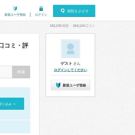
病院をさがす
新規ユーザ登録
ログイン
182,230
病院・
264,124
口コミ
口コミ・評
ゲスト
さん
ログインしてください
新規ユーザ登録
絞り込み »