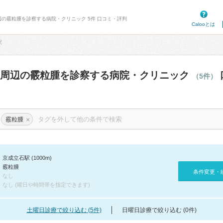
辺の霰粒腫を診察する病院・クリニック 5件 口コミ・評判
Calooとは
駅
駅周辺の霰粒腫を診察する病院・クリニック
（5件）
×
霰粒腫
京成立石駅 (1000m)
霰粒腫
条件変更・
なし
なし (曜日や時間帯を指定できます)
土曜日診療で絞り込む (5件)
日曜日診療で絞り込む (0件)