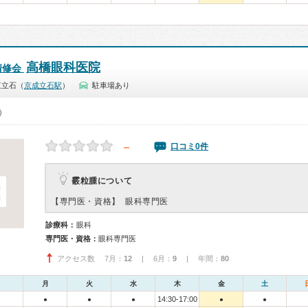
高橋眼科医院
清修会
東立石（
京成立石駅
）
駐車場あり
0）
－
口コミ0件
霰粒腫について
【専門医・資格】
眼科専門医
診療科：
眼科
専門医・資格：
眼科専門医
アクセス数 7月：
12
| 6月：
9
| 年間：
80
月
火
水
木
金
土
14:30-17:00
●
●
●
●
●