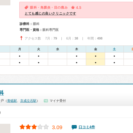
眼科・角膜炎・目の痛み
4.5
とても感じの良いクリニックです
診療科：
眼科
専門医・資格：
眼科専門医
アクセス数 7月：
79
| 6月：
38
| 年間：
498
月
火
水
木
金
土
●
●
●
●
●
●
●
●
●
●
科
青戸（
青砥駅
、
京成立石駅
）
マイナ受付
0）
3.09
口コミ4件