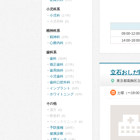
小児科系
小児科
(17件)
小児外科
(0)
精神科系
09:00-12:00
精神科
(2件)
14:00-18:00
心療内科
(1件)
歯科系
歯科
(38件)
矯正歯科
(17件)
歯周病科
(24件)
立石おしだ
小児歯科
(27件)
東京都葛飾区
歯科口腔外科
(17件)
インプラント
(6件)
土曜（〜18:0
ホワイトニング
(4件)
その他
漢方
(0)
救急科
(0)
ペインクリニック
(0)
予防接種
(39件)
健康診断
(3件)
人間ドック
(1件)