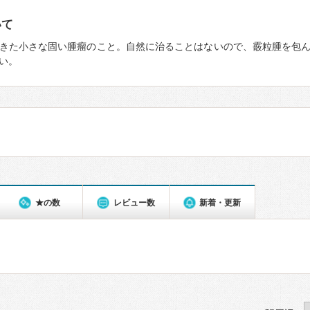
いて
きた小さな固い腫瘤のこと。自然に治ることはないので、霰粒腫を包
い。
★の数
レビュー数
新着・更新