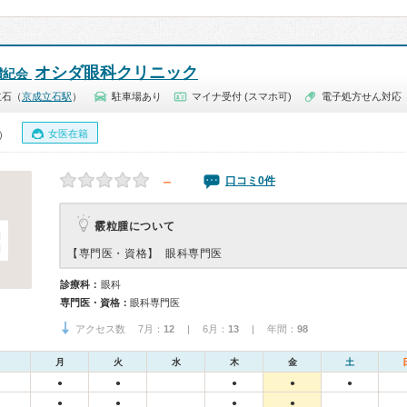
オシダ眼科クリニック
讃紀会
立石（
京成立石駅
）
駐車場あり
マイナ受付 (スマホ可)
電子処方せん対応
女医在籍
0）
－
口コミ0件
霰粒腫について
【専門医・資格】
眼科専門医
診療科：
眼科
専門医・資格：
眼科専門医
アクセス数 7月：
12
| 6月：
13
| 年間：
98
月
火
水
木
金
土
●
●
●
●
●
●
●
●
●