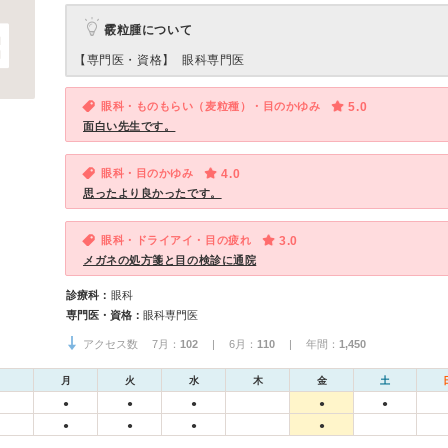
霰粒腫について
【専門医・資格】
眼科専門医
眼科・ものもらい（麦粒種）・目のかゆみ
5.0
面白い先生です。
眼科・目のかゆみ
4.0
思ったより良かったです。
眼科・ドライアイ・目の疲れ
3.0
メガネの処方箋と目の検診に通院
診療科：
眼科
専門医・資格：
眼科専門医
アクセス数 7月：
102
| 6月：
110
| 年間：
1,450
月
火
水
木
金
土
●
●
●
●
●
●
●
●
●