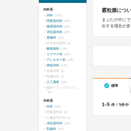
内科系
霰粒腫につ
内科
(35件)
まぶたの中にで
呼吸器内科
(5件)
出する場合が多
循環器内科
(8件)
消化器内科
(8件)
胃腸科
(2件)
内分泌代謝科
(0)
糖尿病科
(2件)
リウマチ科
(4件)
アレルギー科
(5件)
神経内科
(1件)
血液内科
(0)
腎臓内科
(0)
人工透析
(1件)
標準
緩和ケア（ホスピス）
(0)
外科系
1-5
件 / 5件中
外科
(6件)
呼吸器外科
(0)
心臓血管外科
(0)
消化器外科
(1件)
乳腺科
(1件)